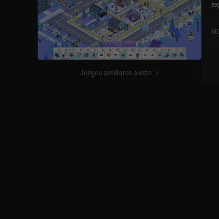
ex
co
Di
MO
ac
y 
Juegos similares a este