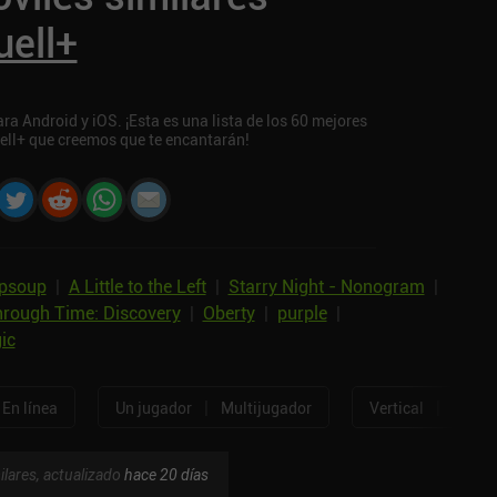
uell+
a Android y iOS. ¡Esta es una lista de los 60 mejores
ell+ que creemos que te encantarán!
psoup
|
A Little to the Left
|
Starry Night - Nonogram
|
rough Time: Discovery
|
Oberty
|
purple
|
ic
|
|
En línea
Un jugador
Multijugador
Vertical
Horizo
ilares, actualizado
hace 20 días