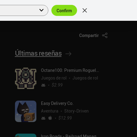
Confirm
Acceder
ES
Compartir
Últimas reseñas
Octane100: Premium Roguelike
Juegos de rol
Juegos de rol
$2.99
Easy Delivery Co.
Aventura
Story-Driven
$12.99
Iron Roads - Railroad Manager