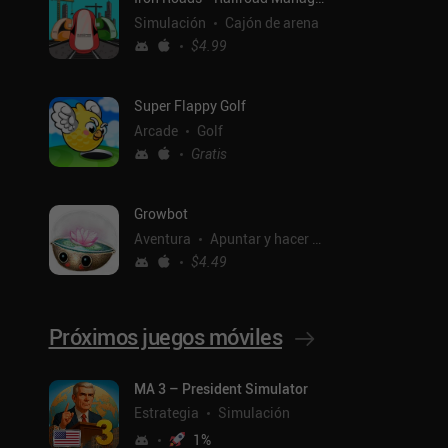
Simulación
Cajón de arena
$4.99
Super Flappy Golf
Arcade
Golf
Gratis
Growbot
Aventura
Apuntar y hacer clic
$4.49
Próximos juegos móviles
ntal
MA 3 – President Simulator
Estrategia
Simulación
1
%