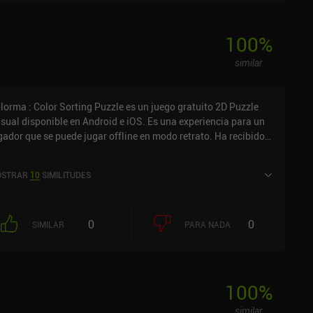
100
%
similar
lorma : Color Sorting Puzzle es un juego gratuito 2D Puzzle
sual disponible en Android e iOS. Es una experiencia para un
gador que se puede jugar offline en modo retrato. Ha recibido
valoración de usuario de la comunidad MiniReview. Colorma :
lor Sorting Puzzle se lanzó en agosto de 2024 y tiene una
STRAR
10
SIMILITUDES
loración actual de 4,8 sobre 5,0 en Google Play y de 4,9 sobre
0 en la App Store de iOS.
0
0
SIMILAR
PARA NADA
100
%
similar