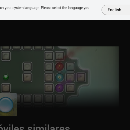
tch your system language. Please select the language you
English
MÁS
PRÓXIMOS
SIMILARES
COLECCIONES
TOP
viles similares