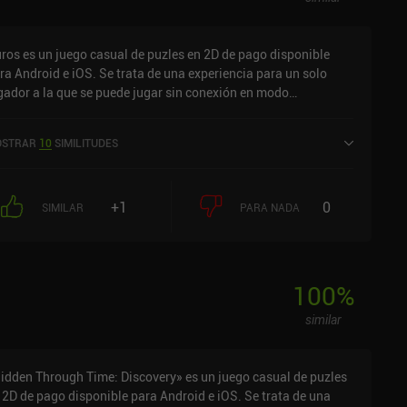
ros es un juego casual de puzles en 2D de pago disponible
ra Android e iOS. Se trata de una experiencia para un solo
gador a la que se puede jugar sin conexión en modo
rizontal. Ha recibido 2 valoraciones de los usuarios de la
munidad MiniReview. Ouros se lanzó en agosto de 2024 y
STRAR
10
SIMILITUDES
ene actualmente una puntuación de 5 sobre 5,0 en Google Play
de 4,9 sobre 5,0 en la App Store de iOS.
+1
0
SIMILAR
PARA NADA
100
%
similar
idden Through Time: Discovery» es un juego casual de puzles
 2D de pago disponible para Android e iOS. Se trata de una