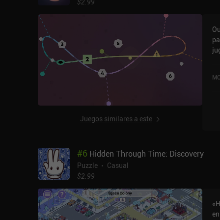
$2.99
Ou
pa
ju
ho
co
MO
ti
y 
Juegos similares a este
#
6
Hidden Through Time: Discovery
Puzzle
Casual
$2.99
«H
en