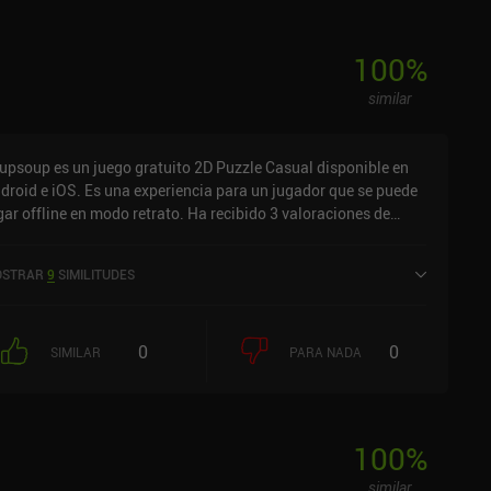
100
%
similar
upsoup es un juego gratuito 2D Puzzle Casual disponible en
droid e iOS. Es una experiencia para un jugador que se puede
gar offline en modo retrato. Ha recibido 3 valoraciones de
uarios de la comunidad MiniReview. soupsoup se lanzó en
ciembre de 2022 y tiene una valoración actual de 4,7 sobre 5,0
STRAR
9
SIMILITUDES
 Google Play y de 4,6 sobre 5,0 en la App Store de iOS.
0
0
SIMILAR
PARA NADA
100
%
similar