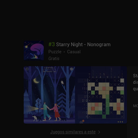
co
nos
se
ad
tr
in
peq
#
3
Starry Night - Nonogram
pu
Puzzle
Casual
"T
Gratis
de
pu
ni
St
aument
di
en
qu
am
No
va
MO
5,
Juegos similares a este