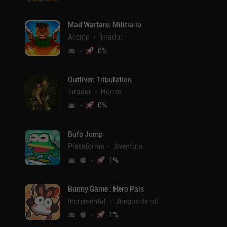
Mad Warfare: Militia.io
Acción
Tirador
0
%
Outliver: Tribulation
Tirador
Horror
0
%
Bufo Jump
Plataforma
Aventura
1
%
Bunny Game : Hero Pals
Incremental
Juegos de rol
1
%