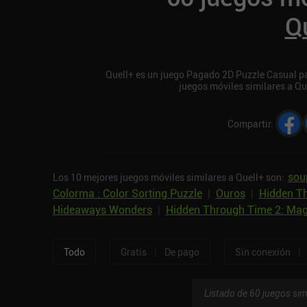
Q
Quell+ es un juego Pagado 2D Puzzle Casual par
juegos móviles similares a Qu
Compartir
:
sou
Los 10 mejores juegos móviles similares a Quell+ son:
Colorma : Color Sorting Puzzle
|
Ouros
|
Hidden Th
Hideaways Wonders
|
Hidden Through Time 2: Mag
|
|
Todo
Gratis
De pago
Sin conexión
Listado de 60 juegos sim