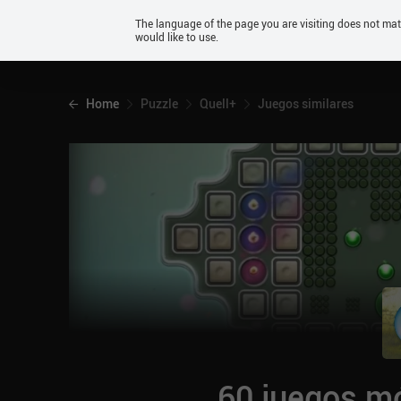
Android
The language of the page you are visiting does not ma
would like to use.
iOS
Home
Puzzle
Quell+
Juegos similares
60 juegos mó