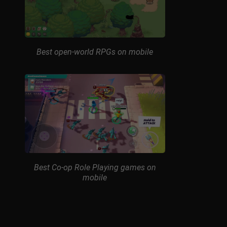
Best open-world RPGs on mobile
Best Co-op Role Playing games on
mobile