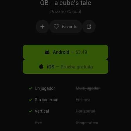
QB - a cube's tale
Puzzle
Casual
Favorito
Android
—
$3.49
iOS
—
Prueba gratuita
Un jugador
Multijugador
Sin conexión
En línea
Vertical
Horizontal
PvE
Cooperativo