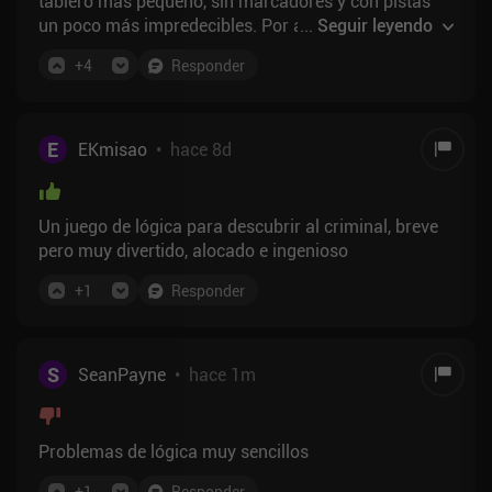
tablero más pequeño, sin marcadores y con pistas
un poco más impredecibles. Por ahora, parecen
...
Seguir leyendo
hechas a mano, lo que aporta cierta variedad,
+
4
Responder
mientras que «Clues by Sam» suele dar una
sensación de repetición. El nivel de dificultad es
demasiado bajo para los jugadores habituales de
«Clues», pero el precio es bajo. Calcula unos 30
E
EKmisao
•
hace 8d
minutos para completar el juego, con algunos
rompecabezas divertidos.
Un juego de lógica para descubrir al criminal, breve
pero muy divertido, alocado e ingenioso
+
1
Responder
S
SeanPayne
•
hace 1m
Problemas de lógica muy sencillos
+
1
Responder