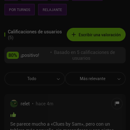
POR TURNOS
RELAJANTE
Calificaciones de usuarios
Escribir una valoración
(
5
)
•
Basado en 5 calificaciones de
80
%
¡positivo!
usuarios
Todo
Más relevante
relet
•
hace 4m
Se parece mucho a «Clues by Sam», pero con un