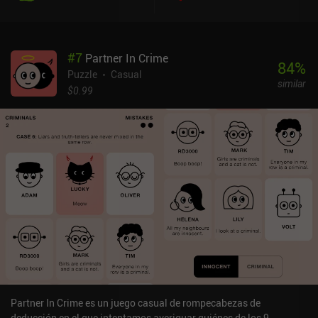
#
7
Partner In Crime
84
%
Puzzle
Casual
similar
$0.99
Partner In Crime es un juego casual de rompecabezas de
deducción en el que intentamos averiguar quiénes de los 9