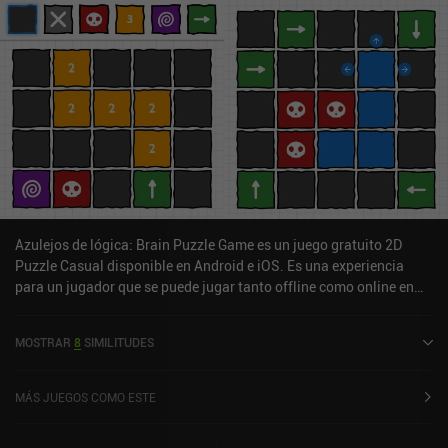
Azulejos de lógica: Brain Puzzle Game es un juego gratuito 2D
Puzzle Casual disponible en Android e iOS. Es una experiencia
para un jugador que se puede jugar tanto offline como online en
modo retrato. Ha recibido 1 valoración de usuario de la comunidad
MiniReview. Logic Tiles: Brain Puzzle Game se lanzó en junio de
MOSTRAR
8
SIMILITUDES
2025 y tiene una valoración actual de 5 sobre 5,0 en iOS App Store.
MÁS JUEGOS COMO ESTE