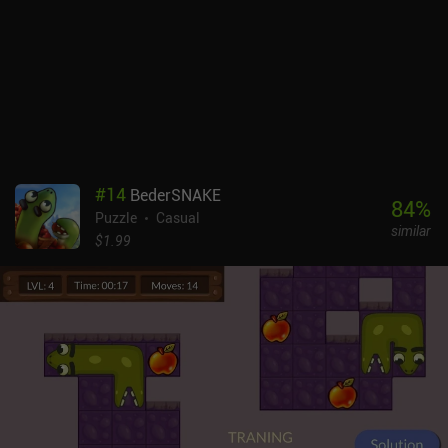
#
14
BederSNAKE
84
%
Puzzle
Casual
similar
$1.99