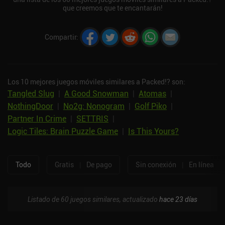
que creemos que te encantarán!
Compartir
:
Los 10 mejores juegos móviles similares a Packed!? son:
Tangled Slug
|
A Good Snowman
|
Atomas
|
NothingDoor
|
No2g: Nonogram
|
Golf Piko
|
Partner In Crime
|
SETTRIS
|
Logic Tiles: Brain Puzzle Game
|
Is This Yours?
Todo
Gratis
|
De pago
Sin conexión
|
En línea
Listado de 60 juegos similares, actualizado
hace 23 días