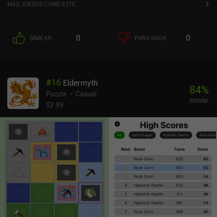
MÁS JUEGOS COMO ESTE
0
0
SIMILAR
PARA NADA
#
16
Eldermyth
84
%
Puzzle
Casual
similar
$2.99