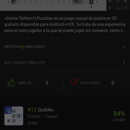
«Simon Tatham's Puzzles» es un juego casual de puzles en 2D
gratuito disponible para Android e iOS. Se trata de una experiencia
para un solo jugador a la que se puede jugar sin conexión, tanto en
modo vertical como horizontal. Ha recibido 7 valoraciones de los
usuarios de la comunidad MiniReview y cuenta actualmente con
MOSTRAR
8
SIMILITUDES
una puntuación de 4,9 sobre 5,0 en Google Play y de 4,8 sobre 5,0
en la App Store de iOS.
MÁS JUEGOS COMO ESTE
0
0
SIMILAR
PARA NADA
#
12
Qudoku
84
%
Puzzle
Casual
similar
Gratis