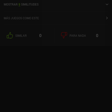
tiene una valoración actual de 4,6 sobre 5,0 en Google Play.
MOSTRAR
9
SIMILITUDES
MÁS JUEGOS COMO ESTE
0
0
SIMILAR
PARA NADA