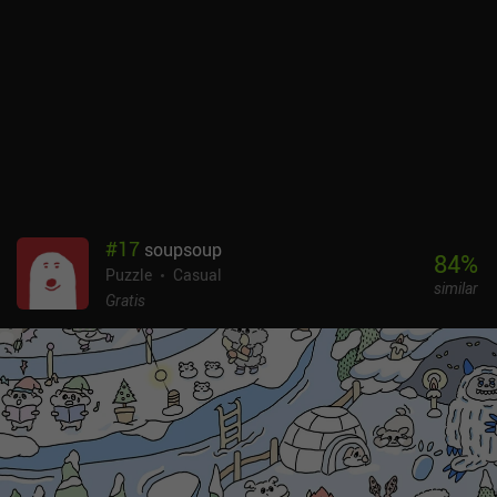
#
17
soupsoup
84
%
Puzzle
Casual
similar
Gratis