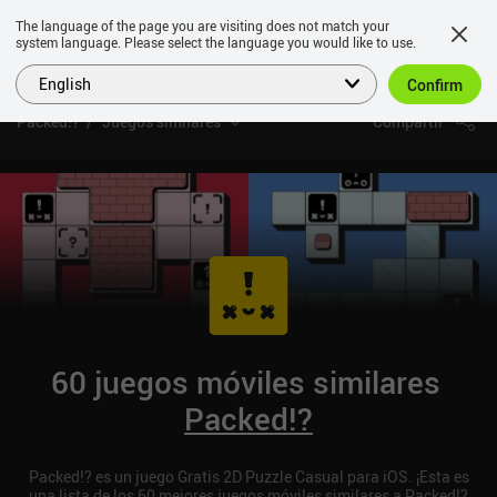
The language of the page you are visiting does not match your
system language. Please select the language you would like to use.
English
Confirm
Packed!?
Juegos similares
Compartir
60 juegos móviles similares
Packed!?
Packed!? es un juego Gratis 2D Puzzle Casual para iOS. ¡Esta es
una lista de los 60 mejores juegos móviles similares a Packed!?