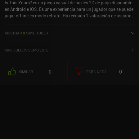
Is This Yours? es un juego casual de puzles 2D de pago disponible
en Android e iOS. Es una experiencia para un jugador que se puede
jugar offline en modo retrato. Ha recibido 1 valoración de usuario
de la comunidad MiniReview. Is This Yours? se lanzó en mayo de
2025 y tiene una valoración actual de 3 sobre 5,0 en Google Play y
MOSTRAR
9
SIMILITUDES
de 4,3 sobre 5,0 en la App Store de iOS.
MÁS JUEGOS COMO ESTE
0
0
SIMILAR
PARA NADA