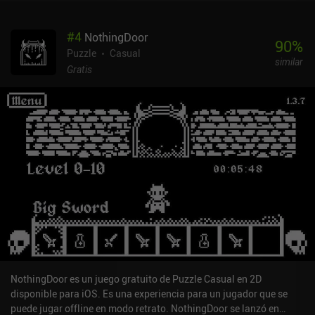
estrategia necesaria para llegar lejos lo convierte en un verdadero
reto, sobre todo a medida que se añaden más y más elementos
#
4
NothingDoor
diferentes, llenando rápidamente el círculo.Al final, obtenemos una
90
%
puntuación basada en lo lejos que hemos llegado antes de morir. A
Puzzle
Casual
similar
medida que avanzamos, también desbloqueamos nuevos modos
Gratis
de juego, como el ataque contrarreloj o el modo zen, y podemos
adquirir mejoras que aumentan la probabilidad de que aparezcan
ciertos elementos.El único inconveniente es que perder puede
resultar especialmente frustrante porque los átomos que aparecen
son completamente aleatorios, lo que dificulta encontrar una
estrategia que funcione siempre.Atomas se monetiza a través de
anuncios ocasionales e iAPs de hasta 4,99 dólares que nos
permiten eliminar los anuncios y desbloquear al instante todos los
modos de juego, o adquirir más antimateria, que se utiliza para
eliminar la mitad de los átomos de un círculo.En general, este es
un gran juego para cualquier persona interesada en juegos de
rompecabezas desafiantes, y especialmente aquellos que
disfrutan de la química.
NothingDoor es un juego gratuito de Puzzle Casual en 2D
disponible para iOS. Es una experiencia para un jugador que se
puede jugar offline en modo retrato. NothingDoor se lanzó en