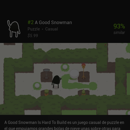
#
2
A Good Snowman
93
%
Puzzle
Casual
similar
$5.99
A Good Snowman Is Hard To Build es un juego casual de puzzle en
el que empujamos grandes bolas de nieve unas sobre otras para