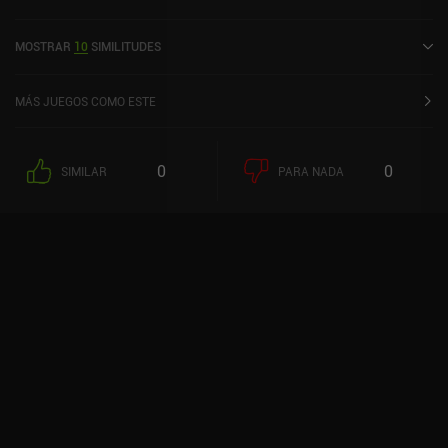
enero de 2024 y tiene una valoración actual de 4,7 sobre 5,0 en iOS
App Store.
MOSTRAR
10
SIMILITUDES
MÁS JUEGOS COMO ESTE
0
0
SIMILAR
PARA NADA