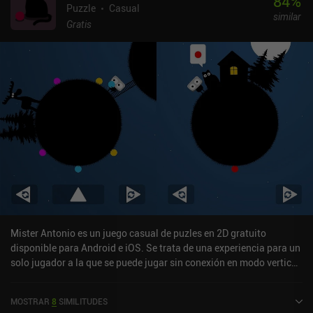
84
%
Puzzle
Casual
similar
Gratis
Mister Antonio es un juego casual de puzles en 2D gratuito
disponible para Android e iOS. Se trata de una experiencia para un
solo jugador a la que se puede jugar sin conexión en modo vertical.
Ha recibido 3 valoraciones de los usuarios de la comunidad
MiniReview. Mister Antonio se lanzó en noviembre de 2024 y tiene
MOSTRAR
8
SIMILITUDES
actualmente una puntuación de 4,9 sobre 5,0 en Google Play y de