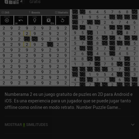
Gratis
Numberama 2 es un juego gratuito de puzles en 2D para Android e
iOS. Es una experiencia para un jugador que se puede jugar tanto
offline como online en modo retrato. Number Puzzle Game
Numberama 2 se lanzó en diciembre de 2020 y tiene una
valoración actual de 4,7 sobre 5,0 en Google Play y de 4,8 sobre 5,0
MOSTRAR
8
SIMILITUDES
en la App Store de iOS.