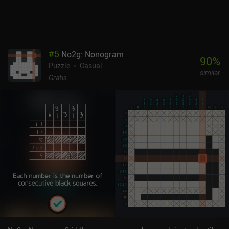
#
5
No2g: Nonogram
90
%
Puzzle
Casual
similar
Gratis