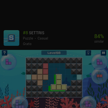
el nivel tantas veces como queramos, por lo que la jugabilidad es
bastante casual. Partner In Crime es un juego de pago con una
demo limitada para probar antes de comprarlo. Si te gustan los
rompecabezas no estresantes que te hacen sentir inteligente sin
demasiado esfuerzo, definitivamente echa un vistazo a este juego.
#
8
SETTRIS
84
%
Puzzle
Casual
similar
Gratis