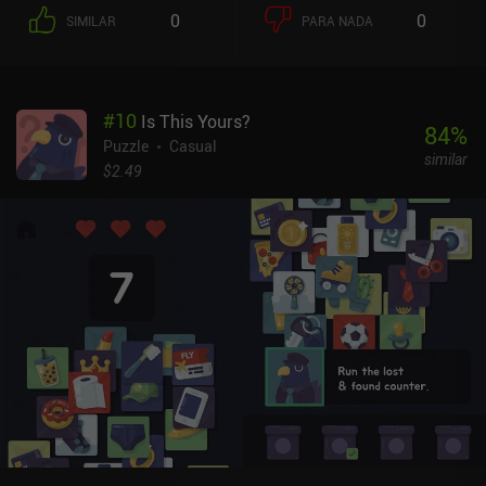
0
0
SIMILAR
PARA NADA
#
10
Is This Yours?
84
%
Puzzle
Casual
similar
$2.49