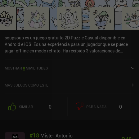
soupsoup es un juego gratuito 2D Puzzle Casual disponible en
Android e iOS. Es una experiencia para un jugador que se puede
jugar offline en modo retrato. Ha recibido 3 valoraciones de
usuarios de la comunidad MiniReview. soupsoup se lanzó en
diciembre de 2022 y tiene una valoración actual de 4,7 sobre 5,0 en
MOSTRAR
8
SIMILITUDES
Google Play y de 4,6 sobre 5,0 en la App Store de iOS.
MÁS JUEGOS COMO ESTE
0
0
SIMILAR
PARA NADA
#
18
Mister Antonio