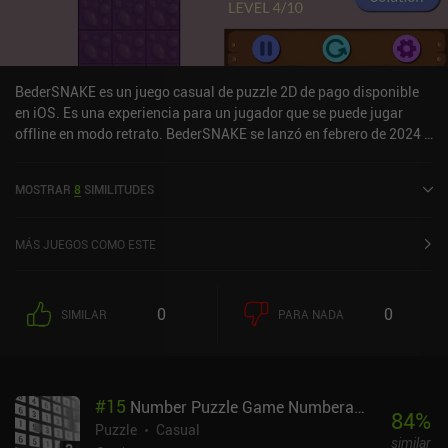
BederSNAKE es un juego casual de puzzle 2D de pago disponible
en iOS. Es una experiencia para un jugador que se puede jugar
offline en modo retrato. BederSNAKE se lanzó en febrero de 2024 y
tiene una valoración actual de 5 sobre 5,0 en iOS App Store.
MOSTRAR
8
SIMILITUDES
MÁS JUEGOS COMO ESTE
0
0
SIMILAR
PARA NADA
#
15
Number Puzzle Game Numberama 2
84
%
Puzzle
Casual
similar