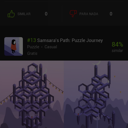
0
0
SIMILAR
PARA NADA
#
13
Samsara’s Path: Puzzle Journey
84
%
Puzzle
Casual
similar
Gratis