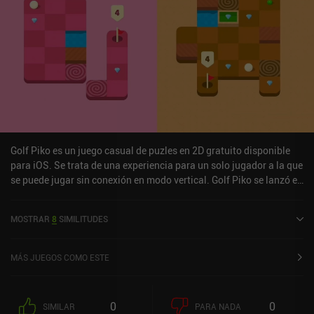
adicionales y deshacernos de los anuncios a través de iAPs que
oscilan entre 0,99 y 9,99 dólares.Si estás dispuesto a pagar para
eliminar los anuncios, No2g es una gran opción para cualquiera
que busque un rompecabezas Nonogram con controles muy bien
hechos y mucho contenido.
Golf Piko es un juego casual de puzles en 2D gratuito disponible
para iOS. Se trata de una experiencia para un solo jugador a la que
se puede jugar sin conexión en modo vertical. Golf Piko se lanzó en
enero de 2026 y cuenta actualmente con una valoración de 4,5
sobre 5,0 en la App Store de iOS.
MOSTRAR
8
SIMILITUDES
MÁS JUEGOS COMO ESTE
0
0
SIMILAR
PARA NADA