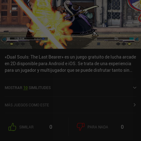
«Dual Souls: The Last Bearer» es un juego gratuito de lucha arcade
en 2D disponible para Android e iOS. Se trata de una experiencia
para un jugador y multijugador que se puede disfrutar tanto sin
conexión como en línea en modo horizontal. Ha recibido una
valoración de un usuario de la comunidad de MiniReview. Dual
MOSTRAR
10
SIMILITUDES
Souls: The Last Bearer se lanzó en mayo de 2013 y tiene
actualmente una puntuación de 4,4 sobre 5,0 en Google Play y de
4,8 sobre 5,0 en la App Store de iOS.
MÁS JUEGOS COMO ESTE
0
0
SIMILAR
PARA NADA