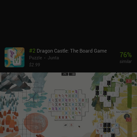
#
2
Dragon Castle: The Board Game
76
%
Puzzle
Junta
similar
$2.99