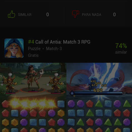
0
0
SIMILAR
PARA NADA
#
4
Call of Antia: Match 3 RPG
74
%
Puzzle
Match-3
similar
Gratis