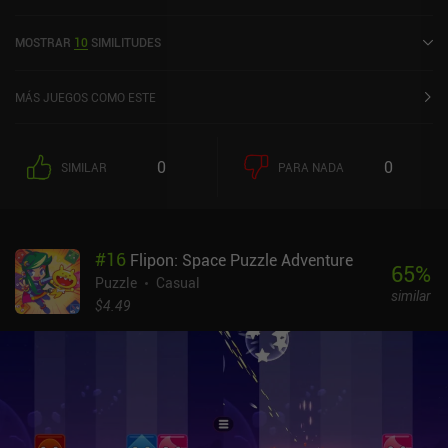
en agosto de 2018 y tiene una valoración actual de 4,1 sobre 5,0 en
Google Play y de 4,4 sobre 5,0 en la App Store de iOS.
MOSTRAR
10
SIMILITUDES
MÁS JUEGOS COMO ESTE
0
0
SIMILAR
PARA NADA
#
16
Flipon: Space Puzzle Adventure
65
%
Puzzle
Casual
similar
$4.49