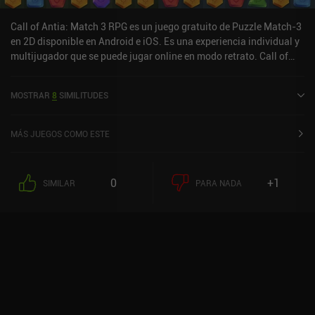
Call of Antia: Match 3 RPG es un juego gratuito de Puzzle Match-3
en 2D disponible en Android e iOS. Es una experiencia individual y
multijugador que se puede jugar online en modo retrato. Call of
Antia: Match 3 RPG se lanzó en diciembre de 2021 y tiene una
valoración actual de 4,4 sobre 5,0 en Google Play y de 4,7 sobre 5,0
MOSTRAR
8
SIMILITUDES
en la App Store de iOS.
MÁS JUEGOS COMO ESTE
0
+1
SIMILAR
PARA NADA