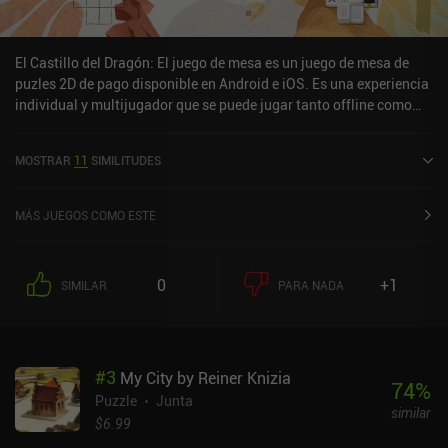
El Castillo del Dragón: El juego de mesa es un juego de mesa de
puzles 2D de pago disponible en Android e iOS. Es una experiencia
individual y multijugador que se puede jugar tanto offline como
online en modo horizontal. Dragon Castle: The Board Game se
lanzó en diciembre de 2019 y tiene una valoración actual de 4,1
MOSTRAR
11
SIMILITUDES
sobre 5,0 en Google Play y de 4,3 sobre 5,0 en la App Store de iOS.
MÁS JUEGOS COMO ESTE
0
+1
SIMILAR
PARA NADA
#
3
My City by Reiner Knizia
74
%
Puzzle
Junta
similar
$6.99