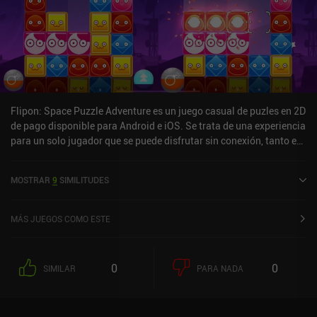
Flipon: Space Puzzle Adventure es un juego casual de puzles en 2D
de pago disponible para Android e iOS. Se trata de una experiencia
para un solo jugador que se puede disfrutar sin conexión, tanto en
modo vertical como horizontal. Flipon: Space Puzzle Adventure se
lanzó en enero de 2021 y tiene una valoración actual de 4,6 sobre
MOSTRAR
9
SIMILITUDES
5,0 en Google Play y de 4,7 sobre 5,0 en la App Store de iOS.
MÁS JUEGOS COMO ESTE
0
0
SIMILAR
PARA NADA