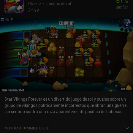
67
%
Puzzle
Juegos de rol
similar
$4.99
Star Vikings Forever es un divertido juego de rol y puzles sobre un
grupo de vikingos políticamente incorrectos que libran una guerra
sin sentido contra una raza aparentemente pacífica de babosos
espaciales. El juego está estructurado como una aventura basada
en una historia por niveles en la que debemos superar un gran
MOSTRAR
10
SIMILITUDES
número de fases para llegar al objetivo final. Cada nivel consiste