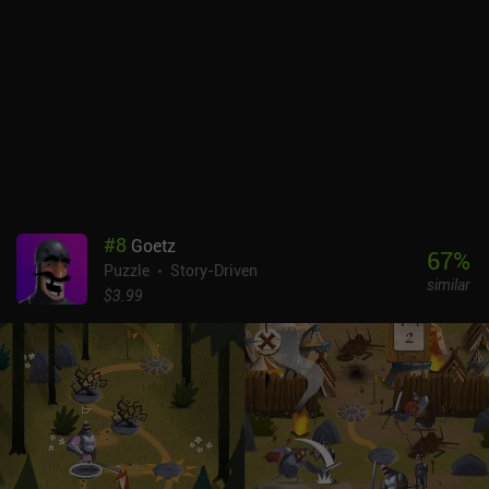
#
8
Goetz
67
%
Puzzle
Story-Driven
similar
$3.99