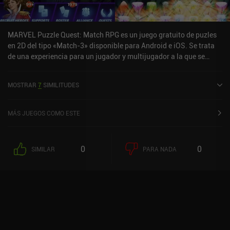
MARVEL Puzzle Quest: Match RPG es un juego gratuito de puzles
en 2D del tipo «Match-3» disponible para Android e iOS. Se trata
de una experiencia para un jugador y multijugador a la que se
puede jugar en línea en modo vertical. Ha recibido una valoración
de un usuario de la comunidad de MiniReview. MARVEL Puzzle
MOSTRAR
7
SIMILITUDES
Quest: Match RPG se lanzó en agosto de 2013 y tiene actualmente
una puntuación de 3,8 sobre 5,0 en Google Play y de 4,6 sobre 5,0
en la App Store de iOS.
MÁS JUEGOS COMO ESTE
0
0
SIMILAR
PARA NADA