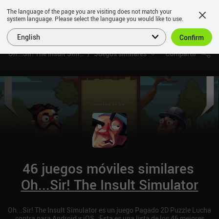
The language of the page you are visiting does not match your
system language. Please select the language you would like to use.
English
Confirm
Oh...Sir! The Insult Simulator
Juegos similares
Compartir
46 juegos móviles similares
Oh...Sir! The Insult Simulator
Oh...Sir! The Insult Simulator es un juego Pagado 2D Puzzle Lucha
contra para Android y iOS. ¡Esta es una lista de los 46 mejores