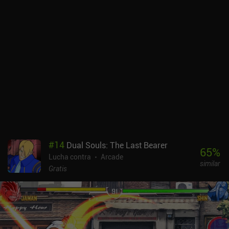
luchadores tienen un puñetazo estándar, algún tipo de ataque a
distancia y dos habilidades especiales, lo que les da a cada uno un
estilo de juego único. Pero con relativamente pocos ataques
combinados ocultos, el juego es fácil de manejar para un jugador
novato. Por suerte, los jugadores más hardcore pueden activar el
"modo difícil" para un desafío añadido. Nuestros héroes también
suben de nivel cuando los usamos, lo que nos permite distribuir
puntos de estadísticas para aumentar su HP, poder de ataque y
mucho más. El modo cooperativo online para 4 jugadores es muy
divertido, y durante el PvP, las estadísticas de todos los luchadores
se igualan para que los combates se basen completamente en la
habilidad. No encontré muchos servidores cooperativos, pero
después de crear uno, los jugadores se unieron rápidamente.
#
14
Dual Souls: The Last Bearer
Punch TV se monetiza a través de unos pocos anuncios
65
%
Lucha contra
Arcade
incentivados para conseguir más oro, e iAPs para la moneda
similar
premium utilizada para desbloquear luchadores, que también
Gratis
ganamos poco a poco de forma gratuita. Es una gran experiencia
free-to-play. Recomendable para los amantes de los juegos de
acción y lucha.