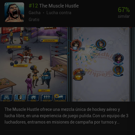
#
12
The Muscle Hustle
largo ni especialmente difícil, pero está lleno de ternura y amor,
67
%
con el objetivo aparente de inducir sentimientos positivos y
Gacha
Lucha contra
similar
recordarnos que debemos preocuparnos por nuestros seres
Gratis
queridos. Algunos niveles incluso nos permiten recoger fotos que
revelan actividades pasadas en las que participamos con nuestra
mascota, una mecánica que hace un gran trabajo a la hora de
vincularnos emocionalmente al universo y los personajes.Bring
You Home cuesta 3,49 $ en Android y 2,99 $ en iOS. Si te gustan
los rompecabezas relajantes con colores vibrantes, música
agradable y una gran atmósfera, asegúrate de echarle un vistazo a
este.
The Muscle Hustle ofrece una mezcla única de hockey aéreo y
lucha libre, en una experiencia de juego pulida.Con un equipo de 3
luchadores, entramos en misiones de campaña por turnos y
eventos en los que arrastramos y soltamos para lanzar a nuestros
luchadores contra los oponentes en un ring de hockey aéreo. La