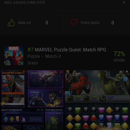
MÁS JUEGOS COMO ESTE
0
0
SIMILAR
PARA NADA
#
7
MARVEL Puzzle Quest: Match RPG
72
%
Puzzle
Match-3
similar
Gratis