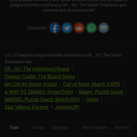
juegos móviles similares a Oh...Sir! The Insult Simulator que
creemos que te encantarán!
Compartir
:
Los 10 mejores juegos móviles similares a Oh...Sir! The Insult
Simulator son:
Oh...Sir! The Hollywood Roast
|
Dragon Castle: The Board Game
|
My City by Reiner Knizia
|
Call of Antia: Match 3 RPG
|
A WAY TO SMASH: Smart Fight
|
Magic: Puzzle Quest
|
MARVEL Puzzle Quest: Match RPG
|
Goetz
|
Star Vikings Forever
|
JanKenUP!
Todo
Gratis
|
De pago
Sin conexión
|
En línea