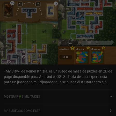
«My City», de Reiner Knizia, es un juego de mesa de puzles en 2D de
pago disponible para Android e iOS. Se trata de una experiencia
para un jugador o multijugador que se puede disfrutar tanto sin
conexión como en línea en modo vertical. Ha recibido una
valoración de un usuario de la comunidad de MiniReview. «My
MOSTRAR
9
SIMILITUDES
City», de Reiner Knizia, se lanzó en agosto de 2025 y tiene
actualmente una valoración de 4,5 sobre 5,0 en Google Play y de
4,3 sobre 5,0 en la App Store de iOS.
MÁS JUEGOS COMO ESTE