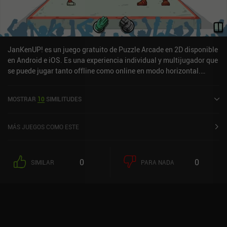
frustrante para algunos jugadores.Star Vikings Forever es un
juego premium de 4,99 $ sin anuncios ni iAP. A pesar de su
repetitividad y extraño humor, estoy seguro de que muchos
aficionados a los puzles lo disfrutarán.
JanKenUP! es un juego gratuito de Puzzle Arcade en 2D disponible
en Android e iOS. Es una experiencia individual y multijugador que
se puede jugar tanto offline como online en modo horizontal.
JanKenUP! se lanzó en marzo de 2021 y tiene una valoración
actual de 4,5 sobre 5,0 en Google Play y de 5 sobre 5,0 en la App
MOSTRAR
10
SIMILITUDES
Store de iOS.
MÁS JUEGOS COMO ESTE
0
0
SIMILAR
PARA NADA