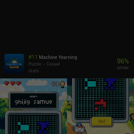
#
11
Machine Yearning
96
%
Puzzle
Casual
similar
Gratis