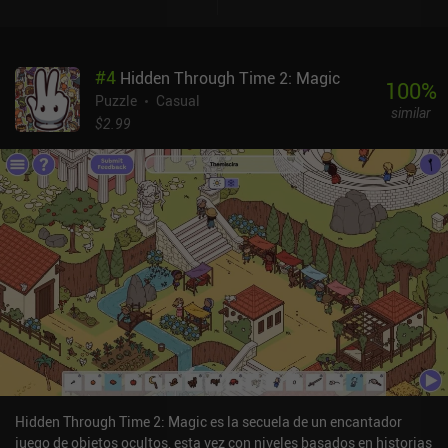
medio. A veces, incluso tenemos que realizar una serie de
manipulaciones o resolver puzles para revelar objetos, como dotar
a un buzo de aletas y una escafandra para que nos traiga algo del
#
4
Hidden Through Time 2: Magic
lago. Lo que no me gustó es que la colocación de los objetos a
100
%
menudo parecía completamente aleatoria, en lugar de seguir una
Puzzle
Casual
similar
lógica comprensible o incluso el sentido común. Afortunadamente,
$2.99
nunca nos quedamos atascados de forma permanente gracias a
un ingenioso sistema de pistas dentro del juego. Al tocar
cualquiera de los objetos de nuestra lista, se inicia un
temporizador de 2 minutos que revela la ubicación del objeto una
vez que llega a cero. Pero como sólo podemos tener un
temporizador funcionando a la vez, sigue siendo mucho más
rápido encontrar los objetos necesarios nosotros mismos que
depender de las pistas. Wind Peaks es un juego premium de 4,99
dólares sin anuncios ni iAPs. A pesar de sus escenarios algo
repetitivos, proporcionó suficiente diversidad para mantenerme
entretenido hasta el final de la primera temporada del juego. Con
suerte, se lanzarán nuevos capítulos o juegos en el futuro para
terminar la historia abruptamente acabada.
Hidden Through Time 2: Magic es la secuela de un encantador
juego de objetos ocultos, esta vez con niveles basados en historias