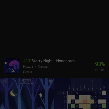
travieso que aparece de vez en cuando para interactuar
humorísticamente con las cosas que intentamos arreglar o
limpiar. Sólo estamos nosotros, el agradable estilo artístico y la
suave música. El juego se lanzó originalmente en 2022 para
consolas y PC, y esta adaptación para móviles hace un buen
trabajo a la hora de trasladar los controles a la pantalla táctil. El
único inconveniente es que mover algunos de los objetos más
pequeños puede ser un poco complicado. A Little to the Left se
puede probar gratis, con nueve niveles y tres puzles diarios "Tidy"
disponibles, tras lo cual un único iAP de 9,99 $ desbloquea el juego
completo de más de 100 niveles estándar, puzles diarios ilimitados
y desafíos estacionales. Muchos niveles incluso tienen múltiples
#
17
Starry Night - Nonogram
soluciones, lo que ayuda a aumentar la rejugabilidad. La variedad
93
%
Puzzle
Casual
y la creatividad de este encantador juego hacen que merezca la
similar
pena probarlo para los amantes de los rompecabezas relajantes.
Gratis