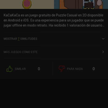
KaCaKaCa es un juego gratuito de Puzzle Casual en 2D disponible
en Android e iOS. Es una experiencia para un jugador que se puede
jugar offline en modo retrato. Ha recibido 1 valoración de usuario
de la comunidad MiniReview. KaCaKaCa se lanzó en mayo de 2025
y tiene una valoración actual de 3,7 sobre 5,0 en Google Play y de
MOSTRAR
7
SIMILITUDES
2,5 sobre 5,0 en la App Store de iOS.
MÁS JUEGOS COMO ESTE
0
0
SIMILAR
PARA NADA