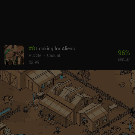
interpretarla correctamente. Podemos cometer un error y reiniciar
el nivel tantas veces como queramos, por lo que la jugabilidad es
bastante casual. Partner In Crime es un juego de pago con una
demo limitada para probar antes de comprarlo. Si te gustan los
rompecabezas no estresantes que te hacen sentir inteligente sin
demasiado esfuerzo, definitivamente echa un vistazo a este juego.
#
8
Looking for Aliens
96
%
Puzzle
Casual
similar
$2.99