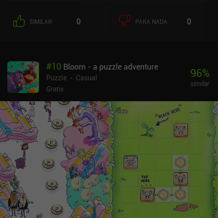
0
0
SIMILAR
PARA NADA
#
10
Bloom - a puzzle adventure
96
%
Puzzle
Casual
similar
Gratis