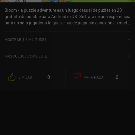
Bloom - a puzzle adventure es un juego casual de puzles en 2D
gratuito disponible para Android e iOS. Se trata de una experiencia
para un solo jugador a la que se puede jugar sin conexión en modo
vertical. Ha recibido 3 valoraciones de los usuarios de la
comunidad MiniReview. «Bloom - a puzzle adventure» se lanzó en
MOSTRAR
8
SIMILITUDES
junio de 2023 y tiene actualmente una puntuación de 3,8 sobre 5,0
en Google Play y de 4 sobre 5,0 en la App Store de iOS.
MÁS JUEGOS COMO ESTE
0
0
SIMILAR
PARA NADA