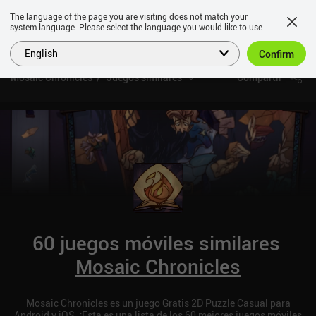
The language of the page you are visiting does not match your
system language. Please select the language you would like to use.
English
Confirm
Mosaic Chronicles
Juegos similares
Compartir
60 juegos móviles similares
Mosaic Chronicles
Mosaic Chronicles es un juego Gratis 2D Puzzle Casual para
Android y iOS. ¡Esta es una lista de los 60 mejores juegos móviles