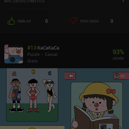
MÁS JUEGOS COMO ESTE
Combina 5 trozos de basura en un cuadrado, coloca siete lápices
en la misma habitación de largo a corto, y así sucesivamente. En
algunos niveles, la clasificación por colores y números también
0
0
SIMILAR
PARA NADA
existe. Cuando colocamos un objeto cerca de donde se supone que
debe estar, se arrastra a su sitio. Pero sin más instrucciones, es
fácil quedarse atascado. Y aunque los puzles son un poco más
intuitivos que en el primer juego, en bastantes de ellos he tenido
#
13
KaCaKaCa
que recurrir al sistema de pistas. Algunas soluciones ni siquiera
93
%
las entendí después de verlas, así que aunque algunos de los 32
Puzzle
Casual
similar
niveles son de gran calidad, otros parecen algo rotos. Incluso una
Gratis
pequeña pieza fuera de lugar hace imposible resolver el nivel. Esta
secuela no aporta mucho nuevo a la serie, y teniendo en cuenta lo
corta que es la duración, da la sensación de que falta algo.
También experimenté un bug en el que el juego hacía zoom a
intervalos aleatorios, haciendo imposible mover nada. A Little to
the Left: Drawers es un juego premium de 2,99 $. Es una pequeña
experiencia agradable, pero un paso por debajo del original. Sería
más fácil de recomendar si tuviera más niveles. Pero si te encantó
el primero, es probable que también disfrutes con este.