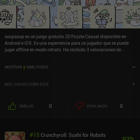
soupsoup es un juego gratuito 2D Puzzle Casual disponible en
Android e iOS. Es una experiencia para un jugador que se puede
jugar offline en modo retrato. Ha recibido 3 valoraciones de
usuarios de la comunidad MiniReview. soupsoup se lanzó en
diciembre de 2022 y tiene una valoración actual de 4,7 sobre 5,0 en
MOSTRAR
8
SIMILITUDES
Google Play y de 4,6 sobre 5,0 en la App Store de iOS.
MÁS JUEGOS COMO ESTE
0
0
SIMILAR
PARA NADA
#
15
Crunchyroll: Sushi for Robots
93
%