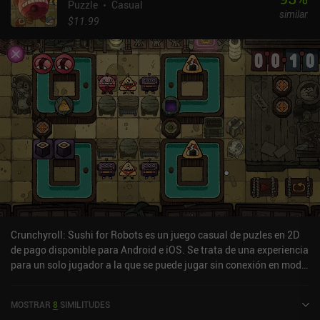
Puzzle
Casual
similar
$11.99
Crunchyroll: Sushi for Robots es un juego casual de puzles en 2D
de pago disponible para Android e iOS. Se trata de una experiencia
para un solo jugador a la que se puede jugar sin conexión en modo
horizontal. Ha recibido una valoración de un usuario de la
comunidad de MiniReview. Crunchyroll: Sushi for Robots se lanzó
MOSTRAR
8
SIMILITUDES
en abril de 2024 y tiene actualmente una valoración de 3,3 sobre