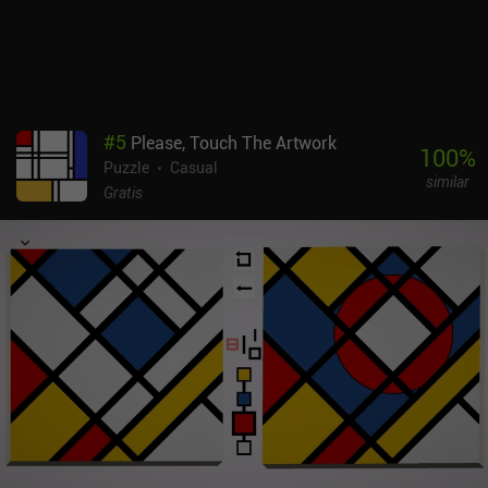
sueño, pero perfecto para una experiencia relajada y distendida.
#
5
Please, Touch The Artwork
100
%
Puzzle
Casual
similar
Gratis