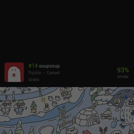
#
14
soupsoup
93
%
Puzzle
Casual
similar
Gratis