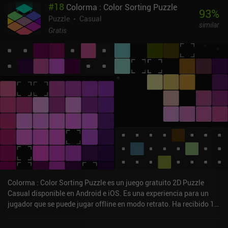
#
18
Colorma : Color Sorting Puzzle
93
%
Puzzle
Casual
similar
Gratis
Colorma : Color Sorting Puzzle es un juego gratuito 2D Puzzle
Casual disponible en Android e iOS. Es una experiencia para un
jugador que se puede jugar offline en modo retrato. Ha recibido 1
valoración de usuario de la comunidad MiniReview. Colorma :
Color Sorting Puzzle se lanzó en agosto de 2024 y tiene una