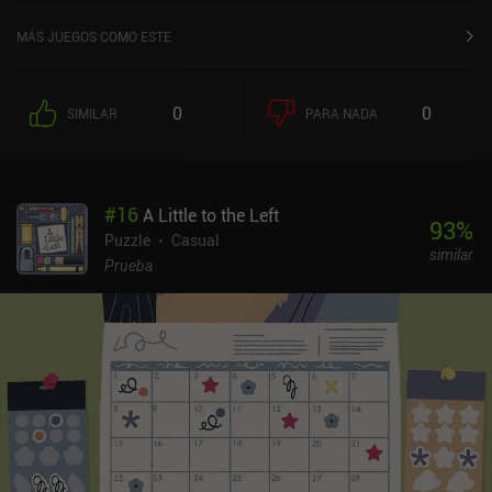
5,0 en Google Play.
MÁS JUEGOS COMO ESTE
0
0
SIMILAR
PARA NADA
#
16
A Little to the Left
93
%
Puzzle
Casual
similar
Prueba