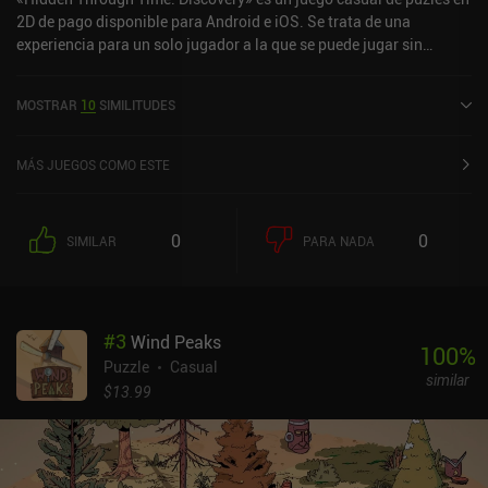
2D de pago disponible para Android e iOS. Se trata de una
experiencia para un solo jugador a la que se puede jugar sin
conexión en modo horizontal. «Hidden Through Time: Discovery»
salió a la venta en agosto de 2024 y cuenta actualmente con una
MOSTRAR
10
SIMILITUDES
valoración de 4,1 sobre 5,0 en Google Play y de 3,8 sobre 5,0 en la
App Store de iOS.
MÁS JUEGOS COMO ESTE
0
0
SIMILAR
PARA NADA
#
3
Wind Peaks
100
%
Puzzle
Casual
similar
$13.99