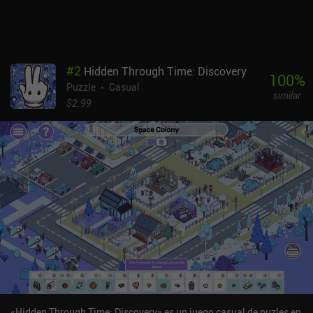
dedos obstruyen la vista, lo que hace que los controles sean un
poco toscos. Is This Seat Taken es un juego premium que cuesta
6,99 $ en Android y 7,99 $ en iOS, lo cual es justo para la cantidad
de contenido. El modo de juego es único y de alta calidad, por lo
que es perfecto para los jugadores aficionados a los puzles.
#
2
Hidden Through Time: Discovery
Esperemos que los desarrolladores solucionen los problemas de
100
%
Puzzle
Casual
control, pero el juego es divertido a pesar de ello.
similar
$2.99
«Hidden Through Time: Discovery» es un juego casual de puzles en