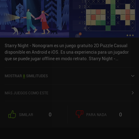
Starry Night - Nonogram es un juego gratuito 2D Puzzle Casual
disponible en Android e iOS. Es una experiencia para un jugador
que se puede jugar offline en modo retrato. Starry Night -
Nonogram se lanzó en septiembre de 2024 y tiene una valoración
actual de 4,4 sobre 5,0 en Google Play y de 3,8 sobre 5,0 en la App
MOSTRAR
8
SIMILITUDES
Store de iOS.
MÁS JUEGOS COMO ESTE
0
0
SIMILAR
PARA NADA