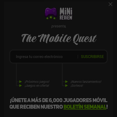
probablemente se harían más constantes y me harían dejar de
jugar, pero como sólo hay 38 niveles y ninguna razón para volver a
visitarlos, los problemas fueron pocos. A pesar de sus defectos,
Where Shadows Slumber es un juego de puzles único, difícil de
dejar y que merece la pena por su precio de 2,99 $.Trigger Warning:
presenta,
secuestro, violencia y asesinato. Los personajes luchan a muerte
The Mobile Quest
en las escenas.
SUSCRIBIRSE
¡Próximos juegos!
¡Nuevos lanzamientos!
¡Juegos en oferta!
¡Sorteos!
¡Únete a más de 6,000 jugadores móvil
que reciben nuestro
boletín semanal
!