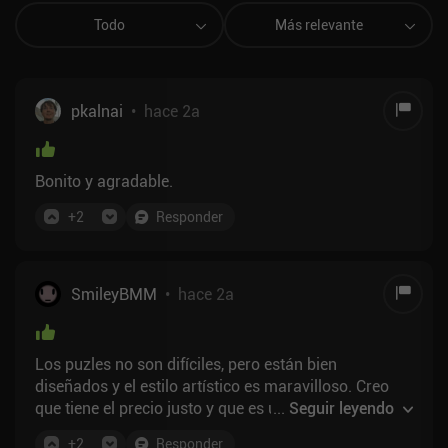
Todo
Más relevante
pkalnai
•
hace 2a
Bonito y agradable.
+
2
Responder
SmileyBMM
•
hace 2a
Los puzles no son difíciles, pero están bien
diseñados y el estilo artístico es maravilloso. Creo
que tiene el precio justo y que es una buena forma de
...
Seguir leyendo
iniciarse en los juegos de puzzle para móviles. El
+
2
Responder