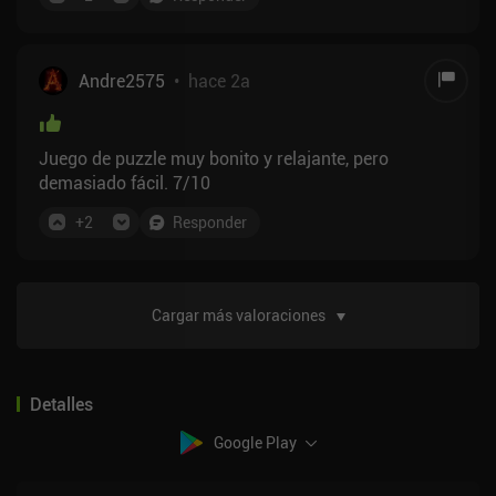
juego no tiene mucho valor de rejugabilidad, pero sí
suficiente contenido para quedar satisfecho, sobre
todo si puedes conseguirlo con descuento. No lo
recomendaría necesariamente si te gustan los
Andre2575
•
hace 2a
rompecabezas desafiantes; otros juegos como Baba
is You probablemente encajen mejor.
Juego de puzzle muy bonito y relajante, pero
demasiado fácil. 7/10
+
2
Responder
Cargar más valoraciones
Detalles
Google Play