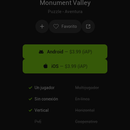
Monument Valley
Puzzle
Aventura
Favorito
Android
—
$3.99 (iAP)
iOS
—
$3.99 (iAP)
Un jugador
Multijugador
Sin conexión
En línea
Vertical
Horizontal
PvE
Cooperativo