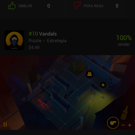
0
0
SIMILAR
PARA NADA
#
10
Vandals
100
%
Puzzle
Estrategia
similar
$4.49