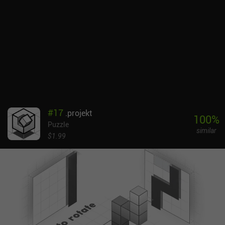
pantalla en los ajustes. Almost Gone cuesta 3,99 dólares, sin
anuncios ni iAP. Puede que no guste a todo el mundo, pero si te
gustan los juegos con narrativas psicológicas profundas, este
juego puede ser justo lo que estabas buscando.
#
17
.projekt
100
%
Puzzle
similar
$1.99