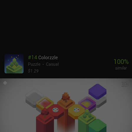
#
14
Colorzzle
100
%
Puzzle
Casual
similar
$1.29