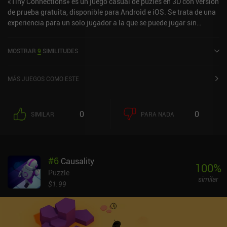
«Tiny Connections» es un juego casual de puzles en 3D con versión
de prueba gratuita, disponible para Android e iOS. Se trata de una
experiencia para un solo jugador a la que se puede jugar sin
conexión en modo horizontal. Ha recibido 5 valoraciones de los
usuarios de la comunidad MiniReview. Tiny Connections se lanzó
MOSTRAR
9
SIMILITUDES
en noviembre de 2023 y tiene actualmente una puntuación de 3,5
sobre 5,0 en Google Play y de 4,3 sobre 5,0 en la App Store de iOS.
MÁS JUEGOS COMO ESTE
0
0
SIMILAR
PARA NADA
#
6
Causality
100
%
Puzzle
similar
$1.99