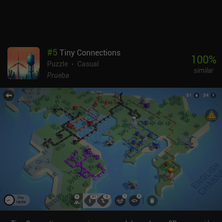
#
5
Tiny Connections
100
%
Puzzle
Casual
similar
Prueba