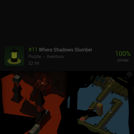
decepcionante que cada ciudad parezca prácticamente idéntica.
Por ejemplo, París 1969 es prácticamente indistinguible de Berlín
1984, lo que parece una oportunidad perdida de animar las cosas.
Del mismo modo, los nuevos enemigos y mecánicas de juego se
introducen a un ritmo mucho más lento que en Hitman GO, lo que
hace que el juego parezca más repetitivo.Vandals es un juego
premium sin anuncios ni iAPs que cuesta 5,49 $ en Android y 3,99
$ en iOS. Sin duda es un juego entretenido, y aunque no tiene la
#
11
Where Shadows Slumber
variedad suficiente para ser adictivo, sigue siendo desafiante y
100
%
Puzzle
Aventura
divertido.
similar
$2.99