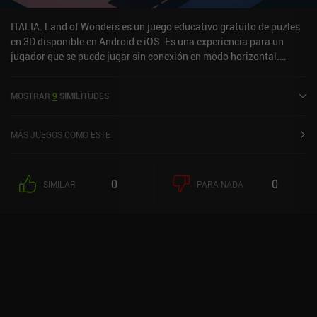
ITALIA. Land of Wonders es un juego educativo gratuito de puzles
en 3D disponible en Android e iOS. Es una experiencia para un
jugador que se puede jugar sin conexión en modo horizontal.
ITALIA. Land of Wonders se lanzó en julio de 2021 y tiene una
valoración actual de 4,1 sobre 5,0 en Google Play y de 4,3 sobre 5,0
MOSTRAR
9
SIMILITUDES
en la App Store de iOS.
MÁS JUEGOS COMO ESTE
0
0
SIMILAR
PARA NADA