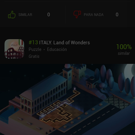
0
0
SIMILAR
PARA NADA
#
13
ITALY. Land of Wonders
100
%
Puzzle
Educación
similar
Gratis