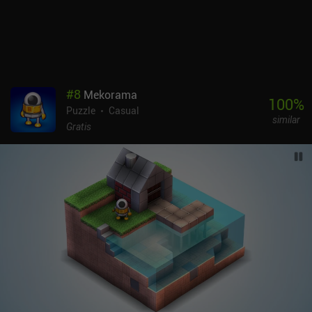
su precio de venta.
#
8
Mekorama
100
%
Puzzle
Casual
similar
Gratis