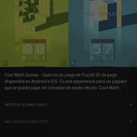
monetiza a través de anuncios que se reproducen después de cada
reintentos, y anuncios incentivados por una pista. Por suerte,
cualquiera de los iAPs de más de 3,99 $ para apoyar al
desarrollador elimina todos los anuncios y desbloquea pistas
ilimitadas. Como los anuncios son bastante irritantes, su
eliminación es recomendable para los fans del juego. Las pistas,
por otro lado, parecen inútiles para un juego tan sencillo.
Cool Math Games - Qubd es un juego de Puzzle 3D de pago
disponible en Android e iOS. Es una experiencia para un jugador
que se puede jugar sin conexión en modo retrato. Cool Math
Games - Qubd se lanzó en noviembre de 2022.
MOSTRAR
8
SIMILITUDES
MÁS JUEGOS COMO ESTE