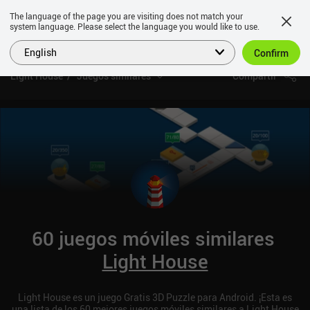
The language of the page you are visiting does not match your
system language. Please select the language you would like to use.
English
Confirm
Light House
Juegos similares
Compartir
60 juegos móviles similares
Light House
Light House es un juego Gratis 3D Puzzle para Android. ¡Esta es
una lista de los 60 mejores juegos móviles similares a Light House