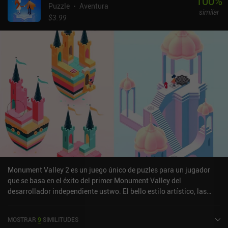
100
%
Puzzle
Aventura
similar
$3.99
Monument Valley 2 es un juego único de puzles para un jugador
que se basa en el éxito del primer Monument Valley del
desarrollador independiente ustwo. El bello estilo artístico, las
ilusiones ópticas y el diseño de niveles basado en monumentos
resultarán familiares a quienes hayan jugado al primer título. La
MOSTRAR
9
SIMILITUDES
mayor diferencia es que Monument Valley 2 está más centrado en