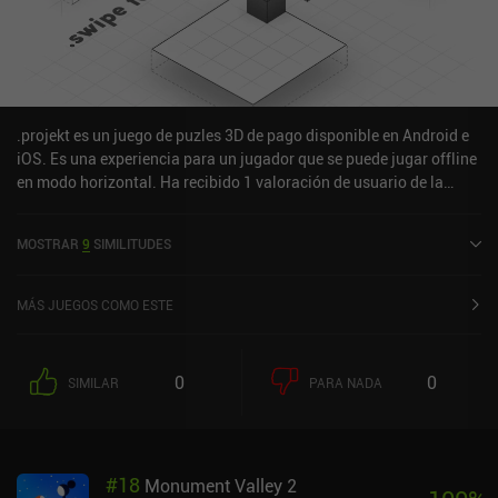
.projekt es un juego de puzles 3D de pago disponible en Android e
iOS. Es una experiencia para un jugador que se puede jugar offline
en modo horizontal. Ha recibido 1 valoración de usuario de la
comunidad MiniReview. .projekt se lanzó en marzo de 2018 y tiene
una valoración actual de 4,8 sobre 5,0 en Google Play y de 4,8
MOSTRAR
9
SIMILITUDES
sobre 5,0 en la App Store de iOS.
MÁS JUEGOS COMO ESTE
0
0
SIMILAR
PARA NADA
#
18
Monument Valley 2