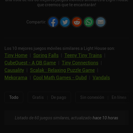
que creemos que te encantarán!
Compartir
:
Los 10 mejores juegos móviles similares a Light House son:
Tiny Home
|
Spring Falls
|
Teeny Tiny Trains
|
CubeQuest - A QB Game
|
Tiny Connections
|
Causality
|
Scalak : Relaxing Puzzle Game
|
Mekorama
|
Cool Math Games - Qubd
|
Vandals
Todo
Gratis
|
De pago
Sin conexión
|
En línea
Listado de 60 juegos similares, actualizado
hace 10 horas