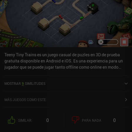
artístico, su música relajante y su jugabilidad minimalista, todo lo
cual crea una experiencia agradable para los aficionados a los
juegos de rompecabezas ingeniosos.
Teeny Tiny Trains es un juego casual de puzles en 3D de prueba
gratuita disponible en Android e iOS. Es una experiencia para un
jugador que se puede jugar tanto offline como online en modo
horizontal. Teeny Tiny Trains se lanzó en marzo de 2024 y tiene
una valoración actual de 4,5 sobre 5,0 en Google Play y de 4,6
MOSTRAR
9
SIMILITUDES
sobre 5,0 en la App Store de iOS.
MÁS JUEGOS COMO ESTE
0
0
SIMILAR
PARA NADA