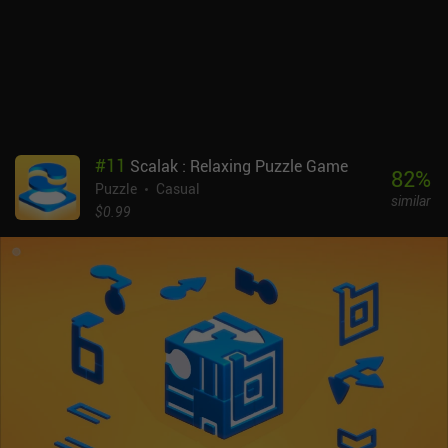
#
11
Scalak : Relaxing Puzzle Game
82
%
Puzzle
Casual
similar
$0.99