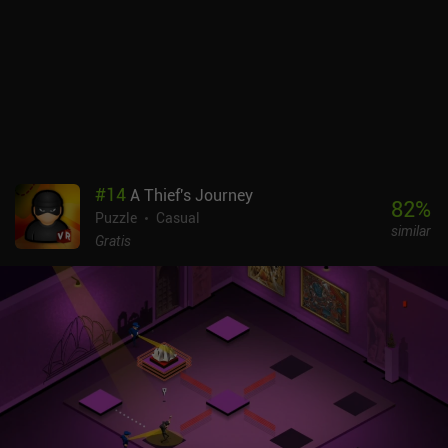
que un juego de puzles. Pero lo que se consigue es de primera
calidad, a pesar de su corta duración. La jugabilidad tiene
potencial, sólo desearía que los desarrolladores añadieran otros
500 o incluso 1000 niveles. Los jugaría todos con mucho gusto.
Colorzzle es un juego premium de 0,99 $ que merece la pena si te
gustan los juegos de puzzle bonitos.
#
14
A Thief's Journey
82
%
Puzzle
Casual
similar
Gratis