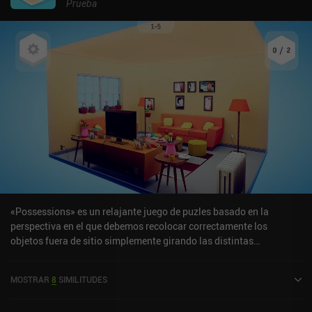
Prueba
«Possessions» es un relajante juego de puzles basado en la
perspectiva en el que debemos recolocar correctamente los
objetos fuera de sitio simplemente girando las distintas
habitaciones para cambiar nuestra perspectiva. ¿Está la televisión
flotando en medio de la habitación? Basta con girar la cámara
MOSTRAR
8
SIMILITUDES
hasta que quede bien alineada para colocarla. Los objetos rotos o
esparcidos funcionan de la misma manera, lo que nos obliga a