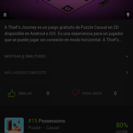
A Thief's Journey es un juego gratuito de Puzzle Casual en 2D
disponible en Android e iOS. Es una experiencia para un jugador
que se puede jugar sin conexión en modo horizontal. A Thief's
Journey se lanzó en enero de 2019 y tiene una valoración actual de
4,3 sobre 5,0 en Google Play y de 4,1 sobre 5,0 en la App Store de
MOSTRAR
8
SIMILITUDES
iOS.
MÁS JUEGOS COMO ESTE
0
0
SIMILAR
PARA NADA
#
15
Possessions
80
%
Puzzle
Casual
similar