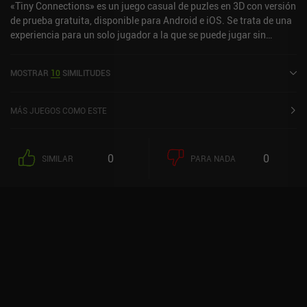
«Tiny Connections» es un juego casual de puzles en 3D con versión
de prueba gratuita, disponible para Android e iOS. Se trata de una
experiencia para un solo jugador a la que se puede jugar sin
conexión en modo horizontal. Ha recibido 5 valoraciones de los
usuarios de la comunidad MiniReview. Tiny Connections se lanzó
MOSTRAR
10
SIMILITUDES
en noviembre de 2023 y tiene actualmente una puntuación de 3,6
sobre 5,0 en Google Play y de 4,3 sobre 5,0 en la App Store de iOS.
MÁS JUEGOS COMO ESTE
0
0
SIMILAR
PARA NADA