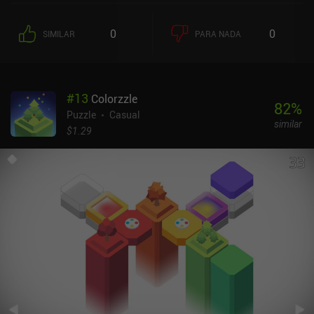
Mekorama adolece de su diseño de niveles básico. Por ejemplo,
varios niveles contienen túneles cuyo interior no podemos ver, lo
0
0
SIMILAR
PARA NADA
que nos obliga a adivinar qué piezas tenemos que mover para
resolver el mecanismo que haya dentro del túnel. Mekorama
cuenta con 80 niveles principales que son bastante básicos y, por
desgracia, nunca resultan demasiado difíciles o variados. Parecen
#
13
Colorzzle
lo mínimo para el diseño de niveles. Lo bueno es que el juego tiene
82
%
un editor de niveles e incluye 40 niveles hechos por fans, con miles
Puzzle
Casual
similar
más que se pueden importar a través de la página web del juego.
$1.29
Estos niveles creados por los usuarios tenían la creatividad y la
dificultad que esperaba de este tipo de juegos.Mekorama se
monetiza a través de anuncios que se reproducen después de cada
reintentos, y anuncios incentivados por una pista. Por suerte,
cualquiera de los iAPs de más de 3,99 $ para apoyar al
desarrollador elimina todos los anuncios y desbloquea pistas
ilimitadas. Como los anuncios son bastante irritantes, su
eliminación es recomendable para los fans del juego. Las pistas,
por otro lado, parecen inútiles para un juego tan sencillo.