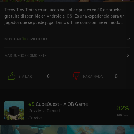
Teeny Tiny Trains es un juego casual de puzles en 3D de prueba
gratuita disponible en Android e iOS. Es una experiencia para un
jugador que se puede jugar tanto offline como online en modo
horizontal. Teeny Tiny Trains se lanzó en marzo de 2024 y tiene
una valoración actual de 4,5 sobre 5,0 en Google Play y de 4,6
MOSTRAR
10
SIMILITUDES
sobre 5,0 en la App Store de iOS.
MÁS JUEGOS COMO ESTE
0
0
SIMILAR
PARA NADA
#
9
CubeQuest - A QB Game
82
%
Puzzle
Casual
similar
Prueba