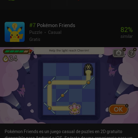
mecánica poco intuitiva del juego y entender exactamente lo que
tenía que hacer. Después, los primeros 20 niveles fueron muy
fáciles y extrañamente divertidos, sobre todo porque se
#
7
Pokémon Friends
introdujeron nuevas mecánicas interesantes. Pero después de eso,
82
%
los niveles se volvieron complicados y enrevesados, lo que
Puzzle
Casual
similar
dificultaba enormemente la comprensión de la secuencia correcta
Gratis
de acciones necesarias para ganar. En muchos casos, esto llevó a
un tedioso ensayo y error. La función ilimitada de deshacer ayuda
mucho a aliviar esto, pero aún así me gustaría que las soluciones
fueran un poco más evidentes. Spring Falls es un juego premium
de 3,99 $ sin anuncios ni iAP. Me ha gustado su simpático estilo
artístico, su música relajante y su jugabilidad minimalista, todo lo
cual crea una experiencia agradable para los aficionados a los
juegos de rompecabezas ingeniosos.
Pokémon Friends es un juego casual de puzles en 2D gratuito
disponible para Android e iOS. Se trata de una experiencia para un