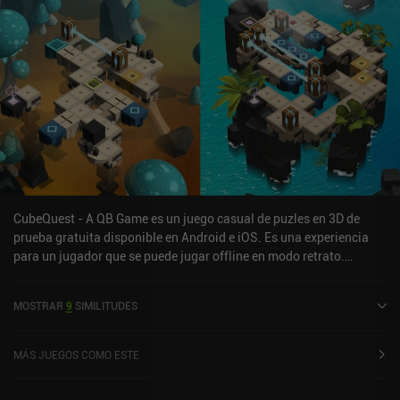
CubeQuest - A QB Game es un juego casual de puzles en 3D de
prueba gratuita disponible en Android e iOS. Es una experiencia
para un jugador que se puede jugar offline en modo retrato.
CubeQuest - A QB Game se lanzó en noviembre de 2023 y tiene una
valoración actual de 4,1 sobre 5,0 en Google Play y de 4,8 sobre 5,0
MOSTRAR
9
SIMILITUDES
en la App Store de iOS.
MÁS JUEGOS COMO ESTE