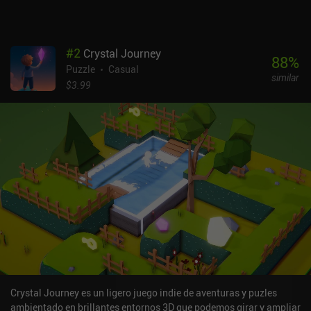
agradable con un final inesperado pero lógico. Loop es un juego
premium de 0,99 $ sin anuncios ni iAP. Aunque se hace aburrido si
se juega continuamente, la agradable estética de Loop y su
#
2
Crystal Journey
relajante jugabilidad lo hacen ideal para sesiones de juego cortas
88
%
Puzzle
Casual
y relajantes.
similar
$3.99
Crystal Journey es un ligero juego indie de aventuras y puzles
ambientado en brillantes entornos 3D que podemos girar y ampliar