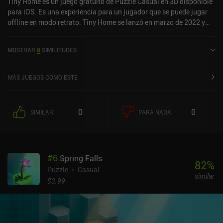
Tiny Home es un juego gratuito de Puzzle Casual en 3D disponible
para iOS. Es una experiencia para un jugador que se puede jugar
offline en modo retrato. Tiny Home se lanzó en marzo de 2022 y
tiene una valoración actual de 4,1 sobre 5,0 en iOS App Store.
MOSTRAR
8
SIMILITUDES
MÁS JUEGOS COMO ESTE
0
0
SIMILAR
PARA NADA
#
6
Spring Falls
82
%
Puzzle
Casual
similar
$3.99