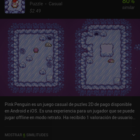
80
%
Puzzle
Casual
similar
$2.49
Pink Penguin es un juego casual de puzles 2D de pago disponible
en Android e iOS. Es una experiencia para un jugador que se puede
jugar offline en modo retrato. Ha recibido 1 valoración de usuario
de la comunidad MiniReview. Pink Penguin se lanzó en enero de
2024 y tiene una valoración actual de 4,8 sobre 5,0 en iOS App
MOSTRAR
6
SIMILITUDES
Store.