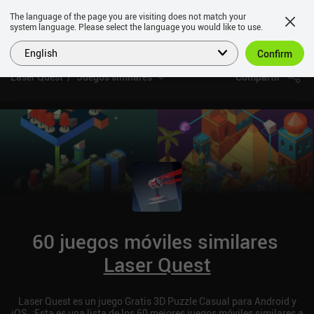
The language of the page you are visiting does not match your
system language. Please select the language you would like to use.
English
Confirm
Laser Quest
Juegos similares
Compartir
60 juegos móviles similares
Laser Quest
Laser Quest es un juego Gratis 3D Puzzle Casual para Android y
iOS. ¡Esta es una lista de los 60 mejores juegos móviles similares a