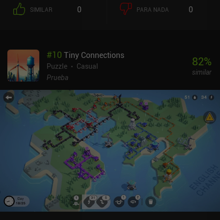
0
0
SIMILAR
PARA NADA
#
10
Tiny Connections
82
%
Puzzle
Casual
similar
Prueba