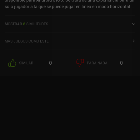
solo jugador a la que se puede jugar en línea en modo horizontal.
Ha recibido una valoración de un usuario de la comunidad de
MiniReview. Pokémon Friends se lanzó en julio de 2025 y tiene
MOSTRAR
8
SIMILITUDES
actualmente una valoración de 3,3 sobre 5,0 en Google Play y de 3
sobre 5,0 en la App Store de iOS.
MÁS JUEGOS COMO ESTE
0
0
SIMILAR
PARA NADA