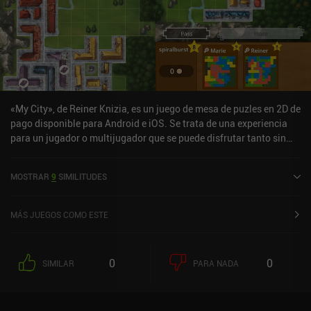
«My City», de Reiner Knizia, es un juego de mesa de puzles en 2D de
pago disponible para Android e iOS. Se trata de una experiencia
para un jugador o multijugador que se puede disfrutar tanto sin
conexión como en línea en modo vertical. Ha recibido una
valoración de un usuario de la comunidad de MiniReview. «My
MOSTRAR
9
SIMILITUDES
City», de Reiner Knizia, se lanzó en agosto de 2025 y tiene
actualmente una valoración de 4,5 sobre 5,0 en Google Play y de
4,3 sobre 5,0 en la App Store de iOS.
MÁS JUEGOS COMO ESTE
0
0
SIMILAR
PARA NADA