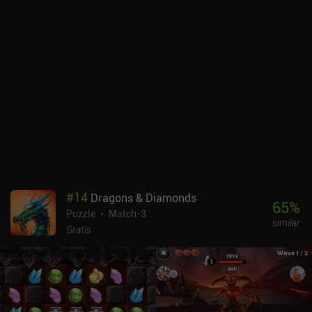
habilidad, pero los niveles posteriores parecen casi imposibles sin
usar estos potenciadores.El juego se lanzó inicialmente en
Facebook y ahora es uno de los más descargados de todos los
tiempos, en gran parte gracias a su adictiva jugabilidad, su
colorido estilo artístico y sus llamativas animaciones, que le
confieren un amplio atractivo.Candy Crush Saga se monetiza
mediante iAPs para conseguir potenciadores y vidas extra. Los iAP
son constantes, pero podemos comprar vidas y potenciadores a
través del oro del juego, y algunos jugadores tienen la opción de
ver anuncios para conseguir más. La espera de 30 minutos por
cada nueva vida es irritante y limita drásticamente el tiempo que
podemos jugar.Una opción para comprar vidas infinitas haría de
este un juego de primer nivel, ya que el núcleo del juego en sí está
#
14
Dragons & Diamonds
bien hecho. Los primeros 100 niveles están bien, pero una vez que
65
%
Puzzle
Match-3
llegas a los 200-300, la experiencia free-to-play se vuelve
similar
frustrante, y yo sugeriría dejarlo en ese punto. Esto también hace
Gratis
que sea muy difícil puntuar correctamente el juego.