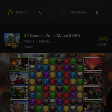
0
0
SIMILAR
PARA NADA
#
4
Gems of War - Match 3 RPG
74
%
Puzzle
Match-3
similar
Gratis