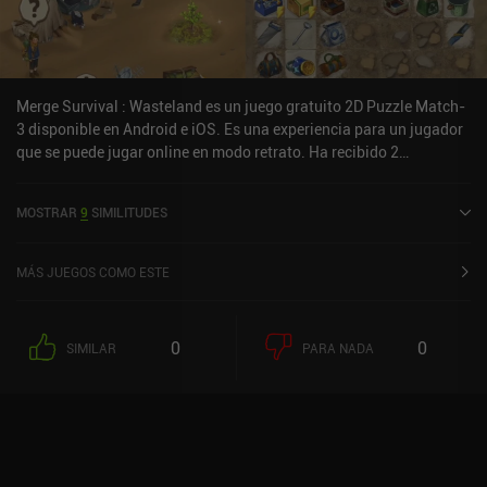
mejor nuestros movimientos. Limitar el movimiento de cada tipo
de ficha crea una experiencia de juego con muchas oportunidades
para sentirse inteligente al planificar nuestros movimientos, y en
general es un gran juego para aquellos que buscan un giro
diferente en el género match-3.
Merge Survival : Wasteland es un juego gratuito 2D Puzzle Match-
3 disponible en Android e iOS. Es una experiencia para un jugador
que se puede jugar online en modo retrato. Ha recibido 2
valoraciones de usuarios de la comunidad MiniReview. Merge
Survival : Wasteland se lanzó en mayo de 2023 y tiene una
MOSTRAR
9
SIMILITUDES
valoración actual de 4,6 sobre 5,0 en Google Play y de 4,7 sobre 5,0
en la App Store de iOS.
MÁS JUEGOS COMO ESTE
0
0
SIMILAR
PARA NADA