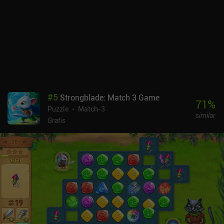
#
5
Strongblade: Match 3 Game
71
%
Puzzle
Match-3
similar
Gratis