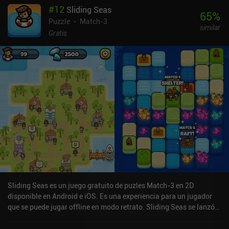
#
12
Sliding Seas
65
%
Puzzle
Match-3
similar
Gratis
Sliding Seas es un juego gratuito de puzles Match-3 en 2D
disponible en Android e iOS. Es una experiencia para un jugador
que se puede jugar offline en modo retrato. Sliding Seas se lanzó
en agosto de 2021 y tiene una valoración actual de 4,6 sobre 5,0 en
Google Play y de 4,8 sobre 5,0 en la App Store de iOS.