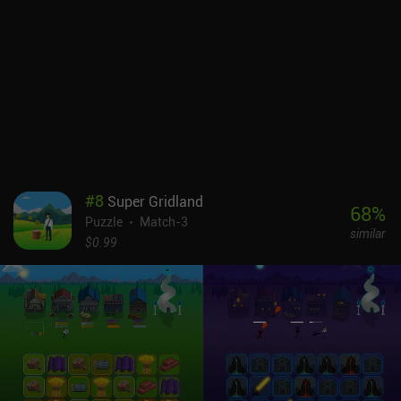
#
8
Super Gridland
68
%
Puzzle
Match-3
similar
$0.99