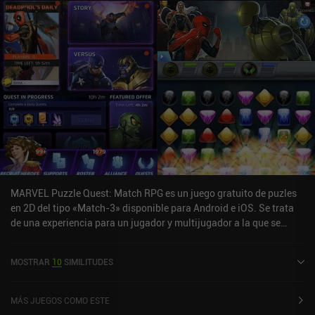
MARVEL Puzzle Quest: Match RPG es un juego gratuito de puzles
en 2D del tipo «Match-3» disponible para Android e iOS. Se trata
de una experiencia para un jugador y multijugador a la que se
puede jugar en línea en modo vertical. Ha recibido una valoración
de un usuario de la comunidad de MiniReview. MARVEL Puzzle
MOSTRAR
10
SIMILITUDES
Quest: Match RPG se lanzó en agosto de 2013 y tiene actualmente
una puntuación de 3,8 sobre 5,0 en Google Play y de 4,6 sobre 5,0
en la App Store de iOS.
MÁS JUEGOS COMO ESTE