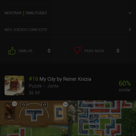
Starry Whiskers: Cats Atelier se lanzó en enero de 2018 y tiene una
valoración actual de 3,6 sobre 5,0 en Google Play y de 4,7 sobre 5,0
MOSTRAR
7
SIMILITUDES
en la App Store de iOS.
MÁS JUEGOS COMO ESTE
0
0
SIMILAR
PARA NADA
#
16
My City by Reiner Knizia
60
%
Puzzle
Junta
similar
$6.99