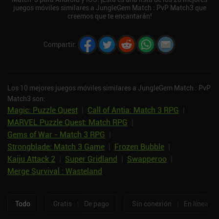
juegos móviles similares a JungleGem Match : PvP Match3 que
creemos que te encantarán!
Compartir
:
Los 10 mejores juegos móviles similares a JungleGem Match : PvP
Match3 son:
Magic: Puzzle Quest
|
Call of Antia: Match 3 RPG
|
MARVEL Puzzle Quest: Match RPG
|
Gems of War - Match 3 RPG
|
Strongblade: Match 3 Game
|
Frozen Bubble
|
Kaiju Attack 2
|
Super Gridland
|
Swapperoo
|
Merge Survival : Wasteland
Todo
Gratis
|
De pago
Sin conexión
|
En línea