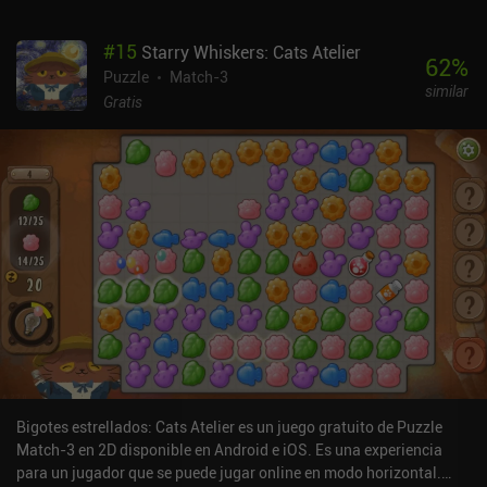
importante experiencia de pago para avanzar más rápido.Si nos
fijamos exclusivamente en la experiencia de juego básica, la
#
15
Starry Whiskers: Cats Atelier
verdad es que me ha gustado este juego, para mi gran sorpresa.
62
%
Puzzle
Match-3
similar
Gratis
Bigotes estrellados: Cats Atelier es un juego gratuito de Puzzle
Match-3 en 2D disponible en Android e iOS. Es una experiencia
para un jugador que se puede jugar online en modo horizontal.