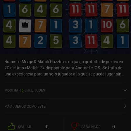
Rummix: Merge & Match Puzzle es un juego gratuito de puzles en
2D del tipo «Match-3» disponible para Android e iOS. Se trata de
una experiencia para un solo jugador a la que se puede jugar sin
conexión en modo vertical. Ha recibido una valoración de un
usuario de la comunidad de MiniReview. Rummix: Merge & Match
MOSTRAR
5
SIMILITUDES
Puzzle se lanzó en marzo de 2025 y tiene actualmente una
valoración de 4,2 sobre 5,0 en Google Play y de 4,6 sobre 5,0 en la
App Store de iOS.
MÁS JUEGOS COMO ESTE
0
0
SIMILAR
PARA NADA