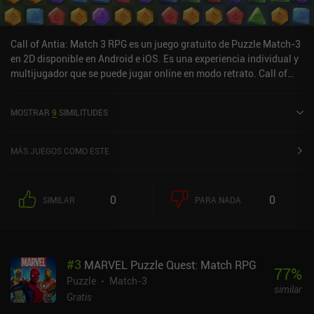
Call of Antia: Match 3 RPG es un juego gratuito de Puzzle Match-3
en 2D disponible en Android e iOS. Es una experiencia individual y
multijugador que se puede jugar online en modo retrato. Call of
Antia: Match 3 RPG se lanzó en diciembre de 2021 y tiene una
valoración actual de 4,4 sobre 5,0 en Google Play y de 4,7 sobre 5,0
MOSTRAR
9
SIMILITUDES
en la App Store de iOS.
MÁS JUEGOS COMO ESTE
0
0
SIMILAR
PARA NADA
#
3
MARVEL Puzzle Quest: Match RPG
77
%
Puzzle
Match-3
similar
Gratis