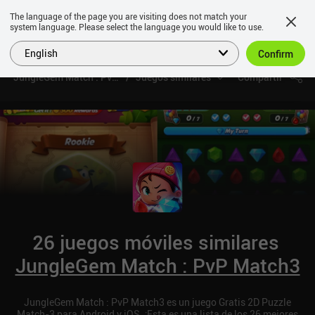
The language of the page you are visiting does not match your
system language. Please select the language you would like to use.
English
Confirm
JungleGem Match : PvP Match3
Juegos similares
Compartir
26 juegos móviles similares
JungleGem Match : PvP Match3
JungleGem Match : PvP Match3 es un juego Gratis 2D Puzzle
Match-3 para Android y iOS. ¡Esta es una lista de los 26 mejores