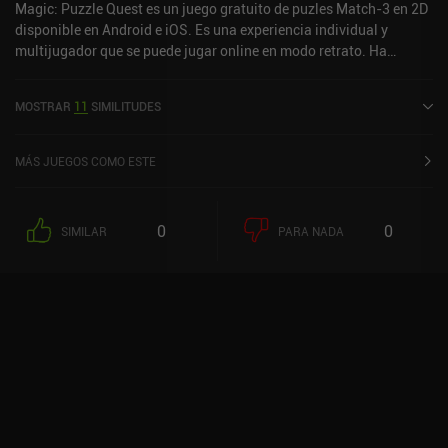
Magic: Puzzle Quest es un juego gratuito de puzles Match-3 en 2D
disponible en Android e iOS. Es una experiencia individual y
multijugador que se puede jugar online en modo retrato. Ha
recibido 1 valoración de usuario de la comunidad MiniReview.
Magic: Puzzle Quest se lanzó en diciembre de 2015 y tiene una
MOSTRAR
11
SIMILITUDES
valoración actual de 4,3 sobre 5,0 en Google Play y de 4,4 sobre 5,0
en la App Store de iOS.
MÁS JUEGOS COMO ESTE
0
0
SIMILAR
PARA NADA