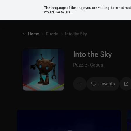
Android
The language of the page you are visiting does not ma
would like to use.
iOS
Home
Puzzle
Into the Sky
Into the Sky
Puzzle
Casual
Favorito