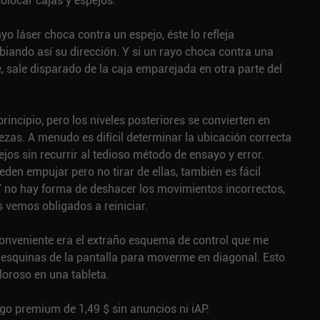
colocar cajas y espejos.
yo láser choca contra un espejo, éste lo refleja
iando así su dirección. Y si un rayo choca contra una
e, sale disparado de la caja emparejada en otra parte del
 principio, pero los niveles posteriores se convierten en
zas. A menudo es difícil determinar la ubicación correcta
ejos sin recurrir al tedioso método de ensayo y error.
den empujar pero no tirar de ellas, también es fácil
 no hay forma de deshacer los movimientos incorrectos,
 vemos obligados a reiniciar.
conveniente era el extraño esquema de control que me
 esquinas de la pantalla para moverme en diagonal. Esto
oroso en una tableta.
ego premium de 1,49 $ sin anuncios ni iAP.