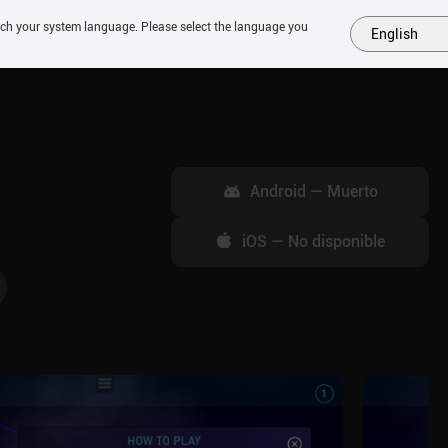
tch your system language. Please select the language you
English
MÁS
PRÓXIMOS
SIMILARES
COLECCIONES
TOP
Android
—
Muerto
iOS
—
No disponible