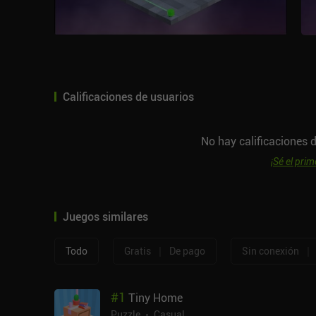
Calificaciones de usuarios
No hay calificaciones d
¡Sé el prim
Juegos similares
|
|
Todo
Gratis
De pago
Sin conexión
#
1
Tiny Home
Puzzle
Casual