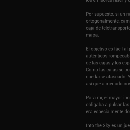
los emisores láser y 
Por supuesto, si un ra
ortogonalmente, camb
caja de teletransport
mapa.
El objetivo es fácil al
auténticos rompecabe
de las cajas y los esp
Como las cajas se pue
quedarse atascado. Y
así que a menudo nos
Para mí, el mayor in
obligaba a pulsar las
era especialmente dol
Into the Sky es un ju