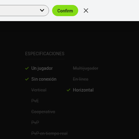
Confirm
Acceder
ES
ESPECIFICACIONES
Un jugador
Multijugador
Sin conexión
En línea
Vertical
Horizontal
PvE
Cooperativo
PvP
PvP en tiempo real