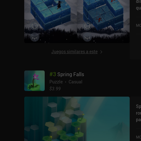
di
qu
va
se
MO
5,
Juegos similares a este
#
3
Spring Falls
Puzzle
Casual
$3.99
Sp
ro
pa
pe
montañoso. C
MO
he