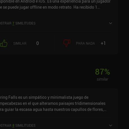
sponible en Android e iOS. Es una experiencia para un jugador
e se puede jugar offline en modo retrato. Ha recibido 1
loración de usuario de la comunidad MiniReview. Skadi Tower
 lanzó en julio de 2025 y tiene una valoración actual de 5 sobre
STRAR
7
SIMILITUDES
0 en Google Play y de 5 sobre 5,0 en la App Store de iOS.
0
+1
SIMILAR
PARA NADA
87
%
similar
ring Falls es un simpático y minimalista juego de
mpecabezas en el que alteramos paisajes tridimensionales
ra guiar la escasa agua hasta nuestros capullos de flores,
rmitiéndoles así florecer a pesar de la dureza del entorno
ada nivel consiste en una cuadrícula de baldosas
STRAR
8
SIMILITUDES
xagonales de distintas alturas. Algunas de las baldosas