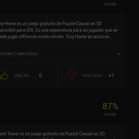
similar
ny Home es un juego gratuito de Puzzle Casual en 3D
sponible para iOS. Es una experiencia para un jugador que se
ede jugar offline en modo retrato. Tiny Home se lanzó en
rzo de 2022 y tiene una valoración actual de 4,1 sobre 5,0 en
S App Store.
STRAR
7
SIMILITUDES
0
+1
SIMILAR
PARA NADA
87
%
similar
adi Tower es un juego gratuito de Puzzle Casual en 2D