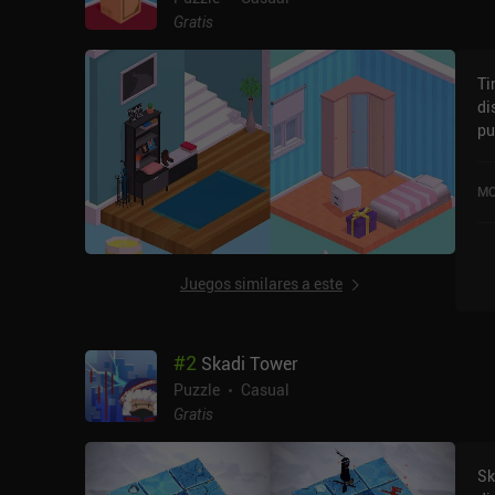
Gratis
Ti
di
pu
ma
iO
MO
Juegos similares a este
#
2
Skadi Tower
Puzzle
Casual
Gratis
Sk