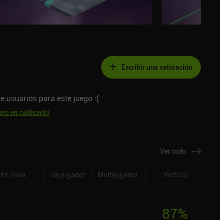
Escribir una valoración
e usuarios para este juego :(
ero en calificarlo!
Ver todo
|
|
En línea
Un jugador
Multijugador
Vertical
Horizo
87
%