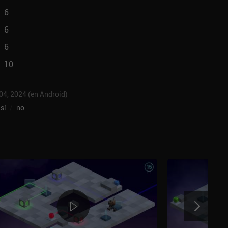
6
6
6
10
 04, 2024 (en Android)
sí
/
no