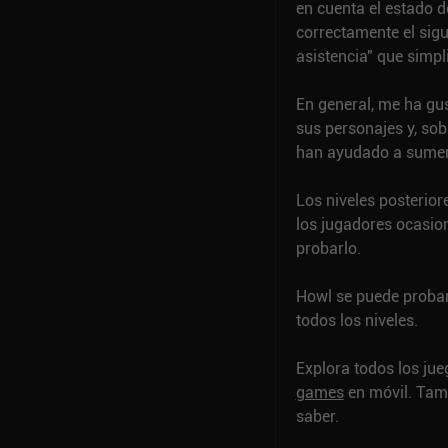
en cuenta el estado d
correctamente el sig
asistencia" que simp
En general, me ha gust
sus personajes y, sob
han ayudado a sumerg
Los niveles posterior
los jugadores ocasiona
probarlo.
Howl se puede probar
todos los niveles.
Explora todos los ju
games
en móvil.
Tam
saber.