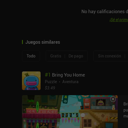
No hay calificaciones d
¡Sé el prim
Juegos similares
|
|
Todo
Gratis
De pago
Sin conexión
#
1
Bring You Home
Puzzle
Aventura
$3.49
Br
pu
ma
pr
ll