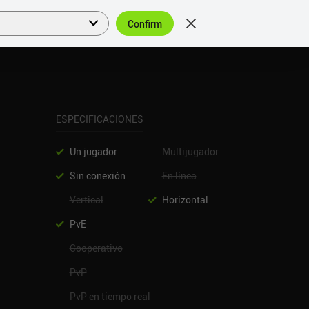
Confirm
Acceder
ES
ESPECIFICACIONES
Un jugador
Multijugador
Sin conexión
En línea
Vertical
Horizontal
PvE
Cooperativo
PvP
PvP en tiempo real