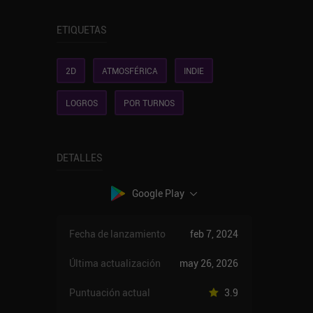
ETIQUETAS
2D
ATMOSFÉRICA
INDIE
LOGROS
POR TURNOS
DETALLES
Google Play
Fecha de lanzamiento
feb 7, 2024
Última actualización
may 26, 2026
Puntuación actual
3.9