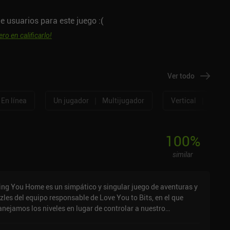
e usuarios para este juego :(
ero en calificarlo!
Ver todo
|
|
En línea
Un jugador
Multijugador
Vertical
Horizo
100
%
similar
ing You Home es un simpático y singular juego de aventuras y
zles del equipo responsable de Love You to Bits, en el que
nejamos los niveles en lugar de controlar a nuestro
otagonista.En el papel de una estrafalaria criatura alienígena
amada Polo, perseguimos a los malvados delincuentes que