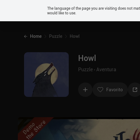
Android
The language of the page you are visiting does not ma
would like to use.
iOS
Home
Puzzle
Howl
Howl
Puzzle
Aventura
Favorito