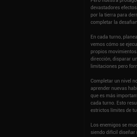
Pero nuestra protagon
devastadores efectos 
por la tierra para de
completar la desafian
En cada turno, plane
vemos cómo se ejecut
propios movimientos.
dirección, disparar u
limitaciones pero for
Completar un nivel n
aprender nuevas habi
que es más importan
cada turno. Esto resu
estrictos límites de t
Los enemigos se mue
siendo difícil diseña