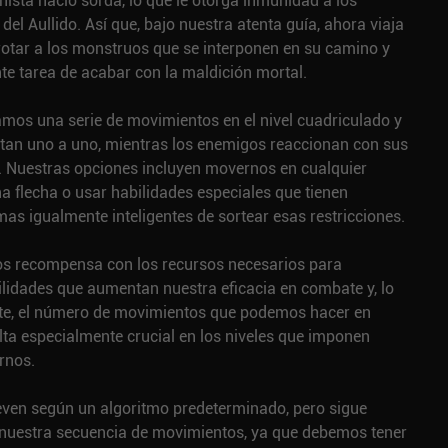
ista nació sorda, lo que le otorga inmunidad a los
del Aullido. Así que, bajo nuestra atenta guía, ahora viaja
rrotar a los monstruos que se interponen en su camino y
te tarea de acabar con la maldición mortal.
amos una serie de movimientos en el nivel cuadriculado y
an uno a uno, mientras los enemigos reaccionan con sus
 Nuestras opciones incluyen movernos en cualquier
na flecha o usar habilidades especiales que tienen
mas igualmente inteligentes de sortear esas restricciones.
os recompensa con los recursos necesarios para
lidades que aumentan nuestra eficacia en combate y, lo
te, el número de movimientos que podemos hacer en
lta especialmente crucial en los niveles que imponen
urnos.
ven según un algoritmo predeterminado, pero sigue
r nuestra secuencia de movimientos, ya que debemos tener