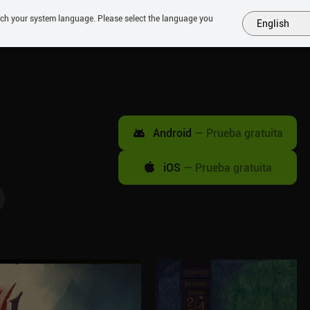
tch your system language. Please select the language you
English
MÁS
PRÓXIMOS
SIMILARES
COLECCIONES
TOP
Android
—
Prueba gratuita
iOS
—
Prueba gratuita