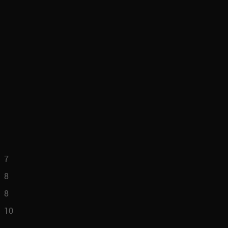
7
8
8
10