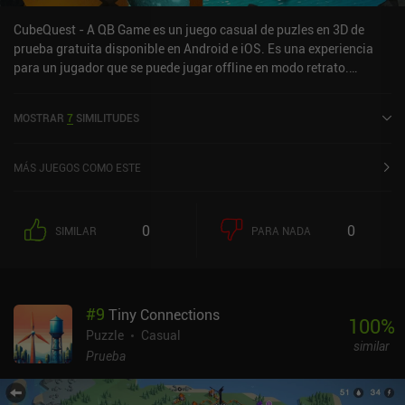
CubeQuest - A QB Game es un juego casual de puzles en 3D de
prueba gratuita disponible en Android e iOS. Es una experiencia
para un jugador que se puede jugar offline en modo retrato.
CubeQuest - A QB Game se lanzó en noviembre de 2023 y tiene una
valoración actual de 4,1 sobre 5,0 en Google Play y de 4,8 sobre 5,0
MOSTRAR
7
SIMILITUDES
en la App Store de iOS.
MÁS JUEGOS COMO ESTE
0
0
SIMILAR
PARA NADA
#
9
Tiny Connections
100
%
Puzzle
Casual
similar
Prueba