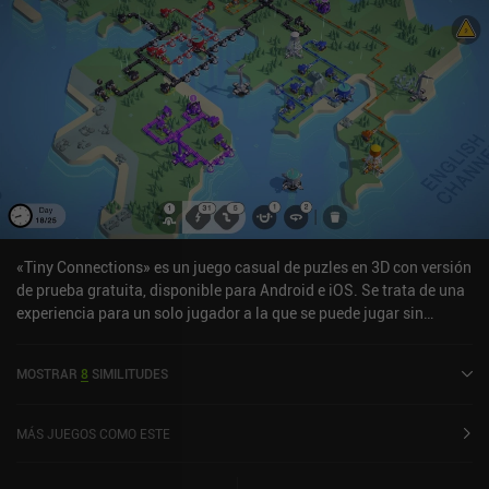
«Tiny Connections» es un juego casual de puzles en 3D con versión
de prueba gratuita, disponible para Android e iOS. Se trata de una
experiencia para un solo jugador a la que se puede jugar sin
conexión en modo horizontal. Ha recibido 5 valoraciones de los
usuarios de la comunidad MiniReview. Tiny Connections se lanzó
MOSTRAR
8
SIMILITUDES
en noviembre de 2023 y tiene actualmente una puntuación de 3,6
sobre 5,0 en Google Play y de 4,3 sobre 5,0 en la App Store de iOS.
MÁS JUEGOS COMO ESTE