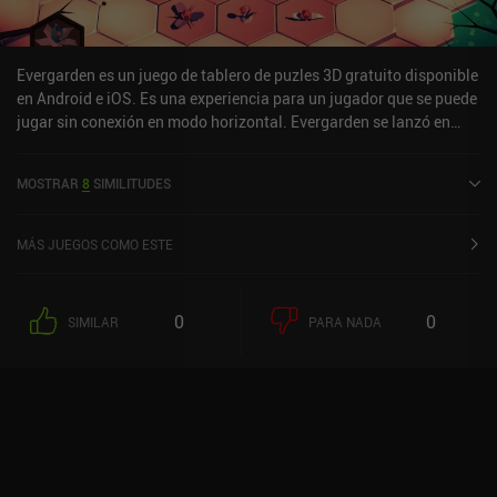
los que elegir, lo que hace que el juego resulte menos
agotador.Cosmic Express es un juego premium de 4,99 $ sin
anuncios ni iAP. Dejando a un lado las rarezas temáticas, todos los
Evergarden es un juego de tablero de puzles 3D gratuito disponible
aspectos del juego son de primera categoría para el género, así
en Android e iOS. Es una experiencia para un jugador que se puede
que lo recomiendo encarecidamente a cualquier fan de los puzles.
jugar sin conexión en modo horizontal. Evergarden se lanzó en
marzo de 2019 y tiene una valoración actual de 4,3 sobre 5,0 en
iOS App Store.
MOSTRAR
8
SIMILITUDES
MÁS JUEGOS COMO ESTE
0
0
SIMILAR
PARA NADA