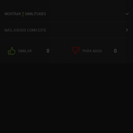
online en modo retrato. Samsara's Path: Puzzle Journey fue
lanzado en febrero de 2025.
MOSTRAR
7
SIMILITUDES
MÁS JUEGOS COMO ESTE
0
0
SIMILAR
PARA NADA