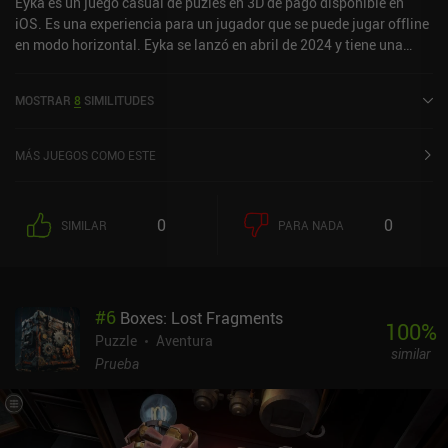
Eyka es un juego casual de puzles en 3D de pago disponible en
iOS. Es una experiencia para un jugador que se puede jugar offline
en modo horizontal. Eyka se lanzó en abril de 2024 y tiene una
valoración actual de 4,7 sobre 5,0 en iOS App Store.
MOSTRAR
8
SIMILITUDES
MÁS JUEGOS COMO ESTE
0
0
SIMILAR
PARA NADA
#
6
Boxes: Lost Fragments
100
%
Puzzle
Aventura
similar
Prueba