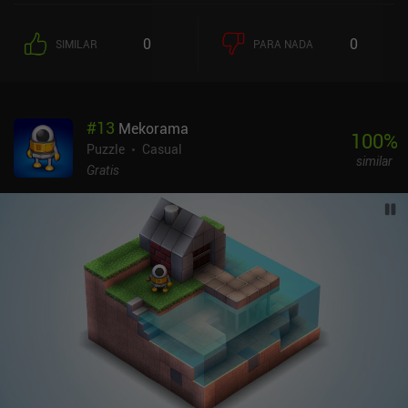
varios cubos avanzados con diferentes comportamientos para
mantener las cosas interesantes. Así que, aunque el juego empieza
0
0
SIMILAR
PARA NADA
bastante lento, simplemente haciendo clic en cubos con flechas,
con el tiempo se convierte en un juego mucho más variado y
complicado.El juego es bastante inteligente e interesante, pero
sólo contiene 55 niveles, la mayoría de los cuales se completan en
#
13
Mekorama
uno o dos minutos. En mi primera partida, sólo me quedé atascado
100
%
en un nivel. Cada nueva variante de cubo viene acompañada de
Puzzle
Casual
similar
unos niveles de introducción demasiado sencillos en los que
Gratis
podemos probar la mecánica del nuevo cubo. Afortunadamente, la
rejugabilidad es decente.NABOKI es un juego premium de 1,99 $.
El desarrollador ha creado varios de estos juegos de puzles
sencillos y pequeños, y su nivel de calidad general es muy alto.