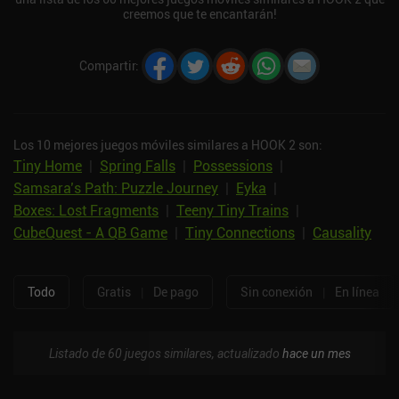
creemos que te encantarán!
Compartir
:
Los 10 mejores juegos móviles similares a HOOK 2 son:
Tiny Home
|
Spring Falls
|
Possessions
|
Samsara’s Path: Puzzle Journey
|
Eyka
|
Boxes: Lost Fragments
|
Teeny Tiny Trains
|
CubeQuest - A QB Game
|
Tiny Connections
|
Causality
Todo
Gratis
|
De pago
Sin conexión
|
En línea
Listado de 60 juegos similares, actualizado
hace un mes