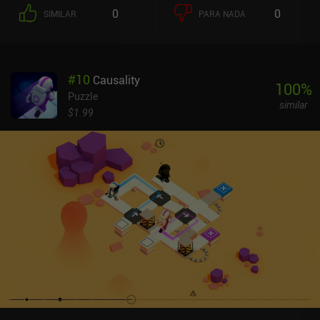
0
0
SIMILAR
PARA NADA
#
10
Causality
100
%
Puzzle
similar
$1.99