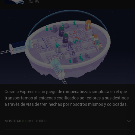
$5.99
Cosmic Express es un juego de rompecabezas simplista en el que
transportamos alienígenas codificados por colores a sus destinos
a través de vías de tren hechas por nosotros mismos y colocadas
en diminutas estaciones espaciales a lo largo de múltiples
galaxias.El objetivo es colocar las vías de forma que un tren con 1,
MOSTRAR
8
SIMILITUDES
2 o 3 asientos pueda recoger alienígenas de determinados colores
y dejarlos en sus casillas correspondientes para cultivar plantas