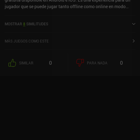
jugador que se puede jugar tanto offline como online en modo
horizontal. Teeny Tiny Trains se lanzó en marzo de 2024 y tiene
una valoración actual de 4,5 sobre 5,0 en Google Play y de 4,6
MOSTRAR
8
SIMILITUDES
sobre 5,0 en la App Store de iOS.
MÁS JUEGOS COMO ESTE
0
0
SIMILAR
PARA NADA