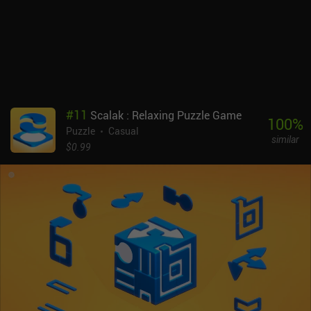
desarrolladores también crearon el excelente juego de acción y
plataformas "Ordia", y aunque Causality es un juego de calidad, no
está del todo a la altura de Ordia.Causality es un juego premium
de 1,99 $ que también está disponible como parte de Google Play
Pass. No es una experiencia de puzles de primer nivel, ya que los
controles tienen fallos, pero es un juego de alta calidad que
cualquiera que adore los juegos de puzles complejos debería
considerar probar.
#
11
Scalak : Relaxing Puzzle Game
100
%
Puzzle
Casual
similar
$0.99