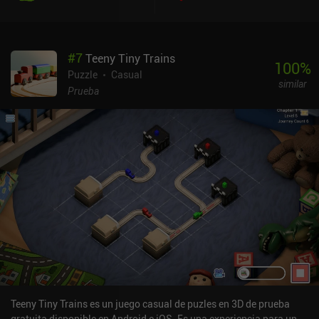
cajas cada vez más ingeniosos, elementos de rompecabezas
interconectados y algunos divertidos desafíos secundarios que
plantean una dificultad ligeramente superior. No se trata sólo de
#
7
Teeny Tiny Trains
averiguar qué hacer, sino también cómo hacerlo. La mayoría de los
100
%
puzles están construidos de forma lógica y logran un buen
Puzzle
Casual
similar
equilibrio entre accesibilidad y desafío, y el sistema de pistas
Prueba
incorporado puede proporcionar un poco de ayuda opcional
cuando estamos atascados. El juego es visualmente
impresionante, con cajas oscuras, atmosféricas y bellamente
modeladas que se ven muy bien tanto en teléfonos como en
tabletas. Aunque no reinventa el género, se sitúa con confianza
entre los mejores juegos de puzles mecánicos para móviles. Boxes:
Lost Fragments se puede probar gratis durante los diez primeros
niveles, tras los cuales se desbloquea el juego completo mediante
un iAP único de 7,99 $. Para los fans de juegos como The Room,
Boxes: Lost Fragments ofrece una experiencia pulida y envolvente
que merece la pena probar.
Teeny Tiny Trains es un juego casual de puzles en 3D de prueba
gratuita disponible en Android e iOS. Es una experiencia para un