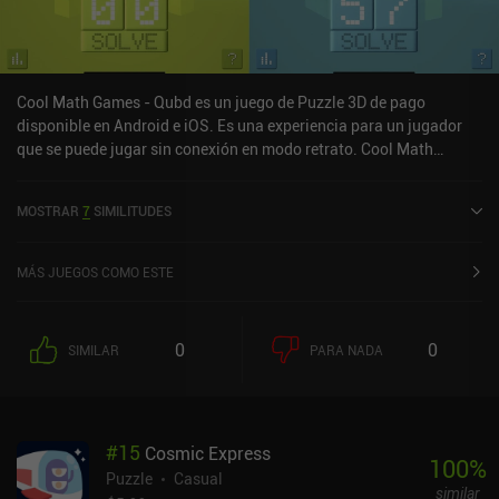
Cool Math Games - Qubd es un juego de Puzzle 3D de pago
disponible en Android e iOS. Es una experiencia para un jugador
que se puede jugar sin conexión en modo retrato. Cool Math
Games - Qubd se lanzó en noviembre de 2022.
MOSTRAR
7
SIMILITUDES
MÁS JUEGOS COMO ESTE
0
0
SIMILAR
PARA NADA
#
15
Cosmic Express
100
%
Puzzle
Casual
similar