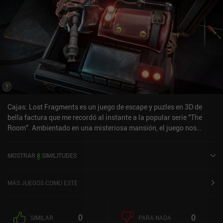
Cajas: Lost Fragments es un juego de escape y puzles en 3D de
bella factura que me recordó al instante a la popular serie "The
Room". Ambientado en una misteriosa mansión, el juego nos
obliga a resolver intrincados rompecabezas mecánicos que poco a
poco van desentrañando la historia de un ladrón atrapado en una
MOSTRAR
8
SIMILITUDES
trampa. Con un fuerte enfoque en la interacción táctil, cada
rompecabezas requiere que giremos, deslicemos y juguemos con
curiosos artilugios tridimensionales para desbloquear secretos y
MÁS JUEGOS COMO ESTE
avanzar. Resolverlos resulta muy satisfactorio gracias a la
suavidad de los controles, los efectos de sonido realistas y las
animaciones de primera categoría. A medida que avanzamos por
0
0
SIMILAR
PARA NADA
los cinco capítulos del juego, nos encontramos con diseños de