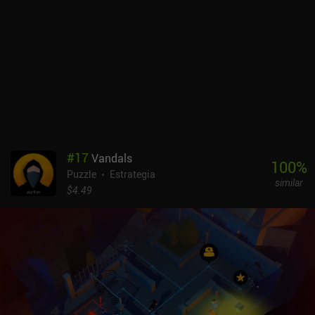
#
17
Vandals
100
%
Puzzle
Estrategia
similar
$4.49