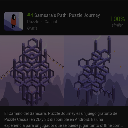
A lo largo del juego, unas breves escenas en forma de presentación
de diapositivas sin diálogo revelan una tranquila historia
#
4
Samsara’s Path: Puzzle Journey
doméstica que se va desarrollando poco a poco a medida que
100
%
avanzamos. Aunque los rompecabezas se vuelven cada vez más
Puzzle
Casual
similar
complejos, el juego mantiene un ritmo tranquilo y accesible; rara
Gratis
vez resulta desafiante y, en cambio, se decanta por su atmósfera
relajada. Los gráficos son limpios y agradables, aunque la música
puede resultar repetitiva con el tiempo. Tanto es así que acabo de
desactivarla. «Possessions» se puede probar gratis, y con una
única compra dentro de la aplicación de 1,99 $ se desbloquea el
juego completo. Es una opción estupenda si buscas una
experiencia de puzles meditativa y sin estrés.
El Camino del Samsara: Puzzle Journey es un juego gratuito de
Puzzle Casual en 2D y 3D disponible en Android. Es una
experiencia para un jugador que se puede jugar tanto offline como