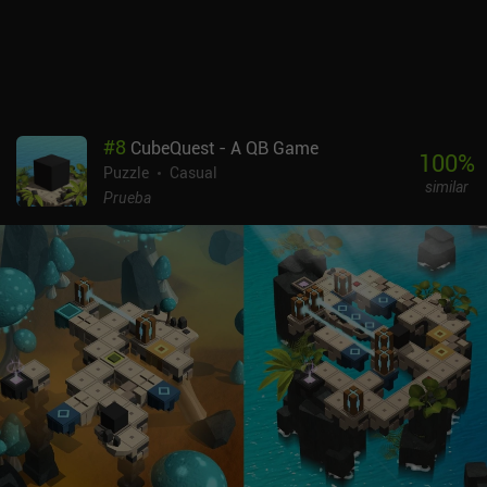
#
8
CubeQuest - A QB Game
100
%
Puzzle
Casual
similar
Prueba