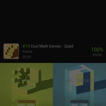
monetiza a través de anuncios que se reproducen después de cada
reintentos, y anuncios incentivados por una pista. Por suerte,
cualquiera de los iAPs de más de 3,99 $ para apoyar al
desarrollador elimina todos los anuncios y desbloquea pistas
ilimitadas. Como los anuncios son bastante irritantes, su
eliminación es recomendable para los fans del juego. Las pistas,
por otro lado, parecen inútiles para un juego tan sencillo.
#
14
Cool Math Games - Qubd
100
%
Puzzle
similar
$0.99