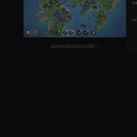
tr
ju
va
MO
Co
un
en
Juegos similares a este