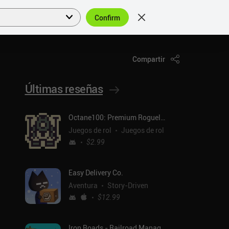
Confirm
Acceder
ES
Compartir
Últimas reseñas
Octane100: Premium Roguelike
Juegos de rol
Juegos de rol
$2.99
Easy Delivery Co.
Aventura
Story-Driven
$12.99
Iron Roads - Railroad Manager