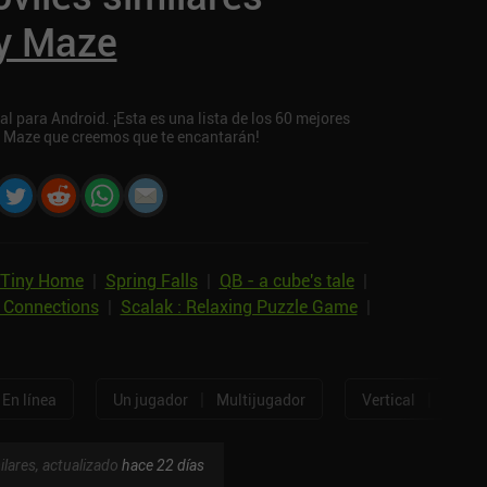
y Maze
 para Android. ¡Esta es una lista de los 60 mejores
y Maze que creemos que te encantarán!
Tiny Home
|
Spring Falls
|
QB - a cube's tale
|
 Connections
|
Scalak : Relaxing Puzzle Game
|
|
|
En línea
Un jugador
Multijugador
Vertical
Horizo
ilares, actualizado
hace 22 días