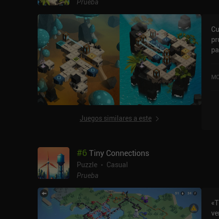
Prueba
Cu
pr
pa
Cu
un
MO
so
Juegos similares a este
#
6
Tiny Connections
Puzzle
Casual
Prueba
«T
ve