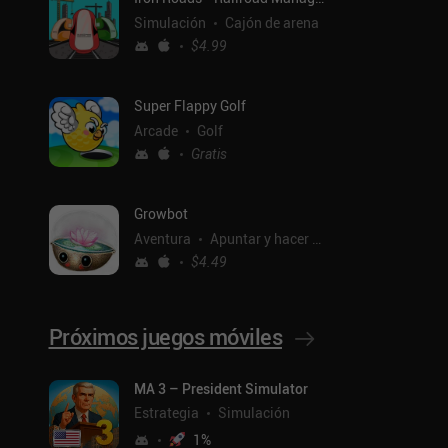
Simulación
Cajón de arena
$4.99
Super Flappy Golf
Arcade
Golf
Gratis
Growbot
Aventura
Apuntar y hacer clic
$4.49
Próximos juegos móviles
ntal
MA 3 – President Simulator
Estrategia
Simulación
1
%