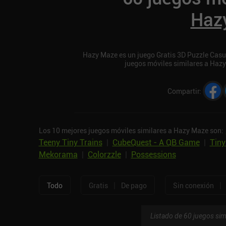
Haz
Hazy Maze es un juego Gratis 3D Puzzle Casual
juegos móviles similares a Haz
Compartir
:
Los 10 mejores juegos móviles similares a Hazy Maze son:
Teeny Tiny Trains
|
CubeQuest - A QB Game
|
Tiny
Mekorama
|
Colorzzle
|
Possessions
|
|
Todo
Gratis
De pago
Sin conexión
Listado de 60 juegos sim