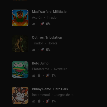
Mad Warfare: Militia.io
Acción
Tirador
0
%
Outliver: Tribulation
Tirador
Horror
0
%
Bufo Jump
Plataforma
Aventura
1
%
Bunny Game : Hero Pals
Incremental
Juegos de rol
1
%