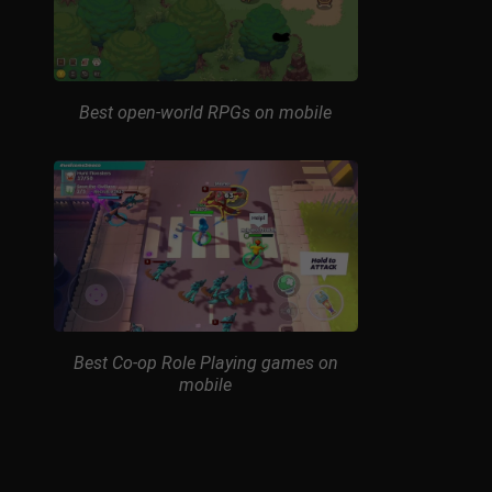
Best open-world RPGs on mobile
Best Co-op Role Playing games on
mobile