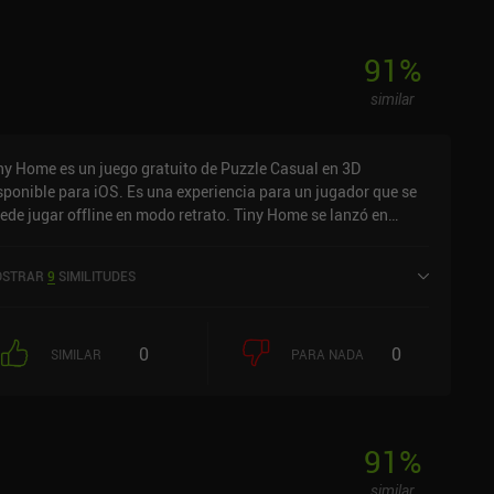
91
%
similar
ny Home es un juego gratuito de Puzzle Casual en 3D
sponible para iOS. Es una experiencia para un jugador que se
ede jugar offline en modo retrato. Tiny Home se lanzó en
rzo de 2022 y tiene una valoración actual de 4,1 sobre 5,0 en
S App Store.
STRAR
9
SIMILITUDES
0
0
SIMILAR
PARA NADA
91
%
similar