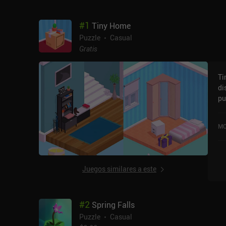
#
1
Tiny Home
Puzzle
Casual
Gratis
Ti
di
pu
ma
iO
MO
Juegos similares a este
#
2
Spring Falls
Puzzle
Casual