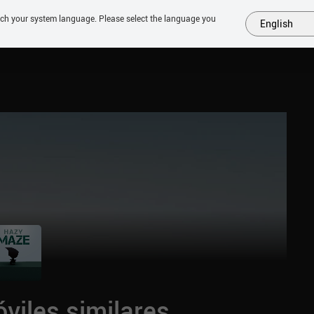
tch your system language. Please select the language you
English
MÁS
PRÓXIMOS
SIMILARES
COLECCIONES
TOP
viles similares