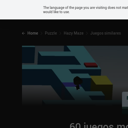
Android
The language of the page you are visiting does not ma
would like to use.
iOS
Home
Puzzle
Hazy Maze
Juegos similares
60 juegos mó