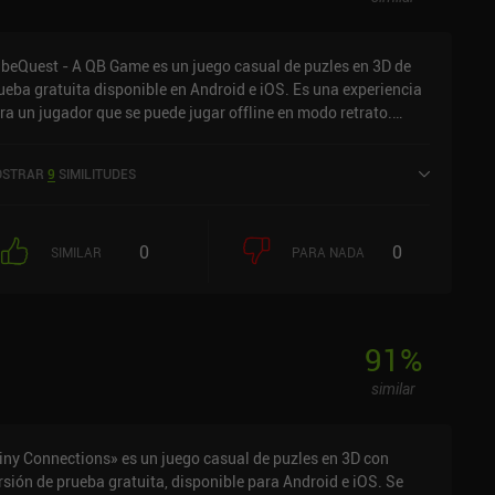
beQuest - A QB Game es un juego casual de puzles en 3D de
ueba gratuita disponible en Android e iOS. Es una experiencia
ra un jugador que se puede jugar offline en modo retrato.
beQuest - A QB Game se lanzó en noviembre de 2023 y tiene
a valoración actual de 4,1 sobre 5,0 en Google Play y de 4,8
STRAR
9
SIMILITUDES
bre 5,0 en la App Store de iOS.
0
0
SIMILAR
PARA NADA
91
%
similar
iny Connections» es un juego casual de puzles en 3D con
rsión de prueba gratuita, disponible para Android e iOS. Se