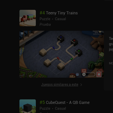
pa
qu
#
4
Teeny Tiny Trains
salir. Sin botón de rebobin
mo
Puzzle
Casual
re
Prueba
todos d
so
Te
de
gr
un niv
ju
ba
ho
ga
un
mayor. El mayor inconv
MO
so
par
ta
iO
completo. Since
Juegos similares a este
ju
pu
#
5
CubeQuest - A QB Game
Puzzle
Casual