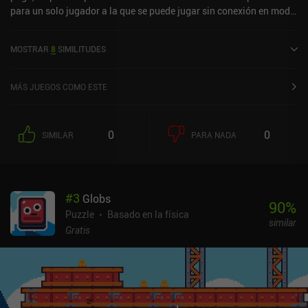
para un solo jugador a la que se puede jugar sin conexión en modo
horizontal. Ha recibido una valoración de un usuario de la
comunidad de MiniReview. World of Goo 2 salió a la venta en abril
MOSTRAR
8
SIMILITUDES
de 2025 y tiene actualmente una puntuación de 4,8 sobre 5,0 en
Google Play y de 4,1 sobre 5,0 en la App Store de iOS.
MÁS JUEGOS COMO ESTE
0
0
SIMILAR
PARA NADA
#
3
Globs
90
%
Puzzle
Basado en la física
similar
Gratis