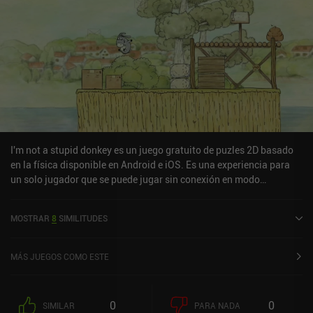
anuncios incluso después de unos cuantos reintentos en el mismo
nivel.
I'm not a stupid donkey es un juego gratuito de puzles 2D basado
en la física disponible en Android e iOS. Es una experiencia para
un solo jugador que se puede jugar sin conexión en modo
horizontal. I'm not a stupid donkey se lanzó en enero de 2019 y
tiene una valoración actual de 4,8 sobre 5,0 en Google Play.
MOSTRAR
8
SIMILITUDES
MÁS JUEGOS COMO ESTE
0
0
SIMILAR
PARA NADA