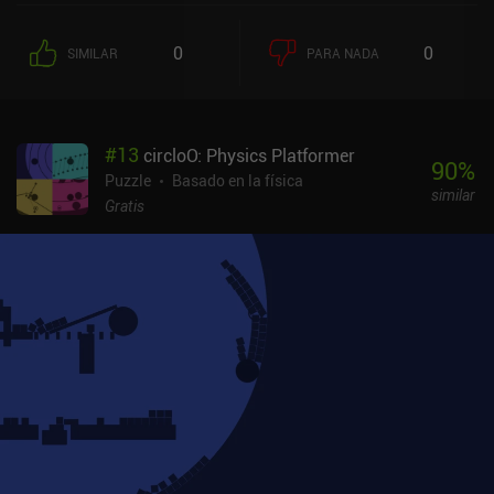
0
0
SIMILAR
PARA NADA
#
13
circloO: Physics Platformer
90
%
Puzzle
Basado en la física
similar
Gratis