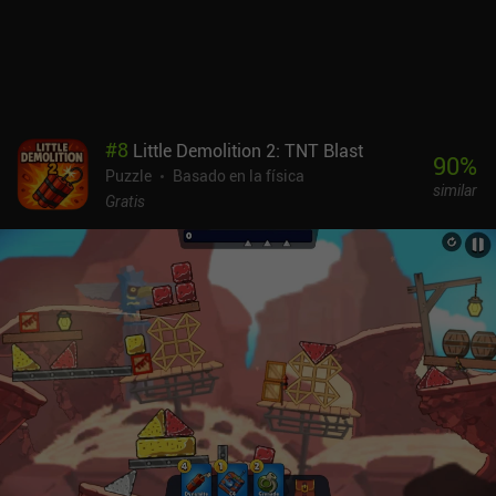
refinado.Line Blaster monetiza requiriendo que veamos un
anuncio cada tres niveles. Por suerte, se pueden eliminar mediante
un único iAP de 2,99 $. A pesar de sus gráficos minimalistas, es
uno de esos juegos que funcionan perfectamente en una pantalla
táctil, así que si eres un fan de los puzles para móviles, Line
Blaster merece la pena probarlo.
#
8
Little Demolition 2: TNT Blast
90
%
Puzzle
Basado en la física
similar
Gratis