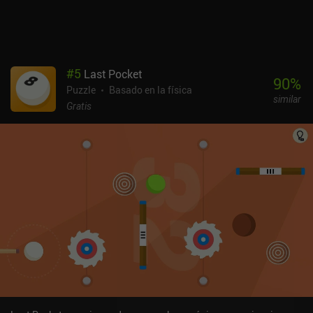
#
5
Last Pocket
90
%
Puzzle
Basado en la física
similar
Gratis