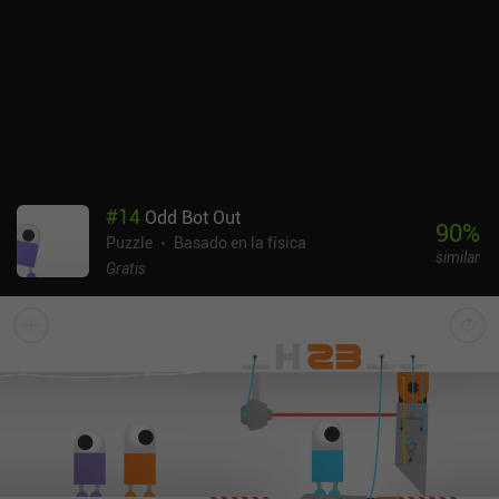
fondo.CircloO se monetiza mostrando ocasionalmente anuncios
que se pueden saltar entre niveles, que se pueden desactivar
mediante un único iAP de 1,99 $. A pesar de su sencillez y del
reducido número de niveles, atraerá fácilmente a los aficionados a
los rompecabezas relajantes pero desafiantes basados en la
física.
#
14
Odd Bot Out
90
%
Puzzle
Basado en la física
similar
Gratis