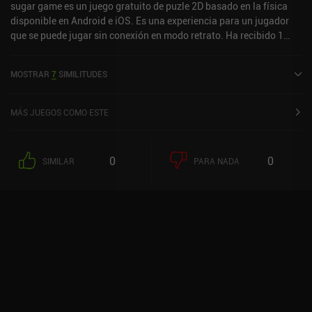
sugar game es un juego gratuito de puzle 2D basado en la física
disponible en Android e iOS. Es una experiencia para un jugador
que se puede jugar sin conexión en modo retrato. Ha recibido 1
valoración de usuario de la comunidad MiniReview. sugar game se
lanzó en octubre de 2021 y tiene una valoración actual de 4,6
MOSTRAR
7
SIMILITUDES
sobre 5,0 en Google Play y de 4,3 sobre 5,0 en la App Store de iOS.
MÁS JUEGOS COMO ESTE
0
0
SIMILAR
PARA NADA