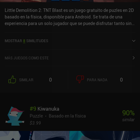
Little Demolition 2: TNT Blast es un juego gratuito de puzles en 2D
basado en la física, disponible para Android. Se trata de una
experiencia para un solo jugador que se puede disfrutar tanto sin
conexión como en línea, en modo horizontal. Little Demolition 2:
TNT Blast se lanzó en febrero de 2025 y tiene actualmente una
MOSTRAR
8
SIMILITUDES
valoración de 3,9 sobre 5,0 en Google Play.
MÁS JUEGOS COMO ESTE
0
0
SIMILAR
PARA NADA
#
9
Kiwanuka
90
%
Puzzle
Basado en la física
similar
$3.99