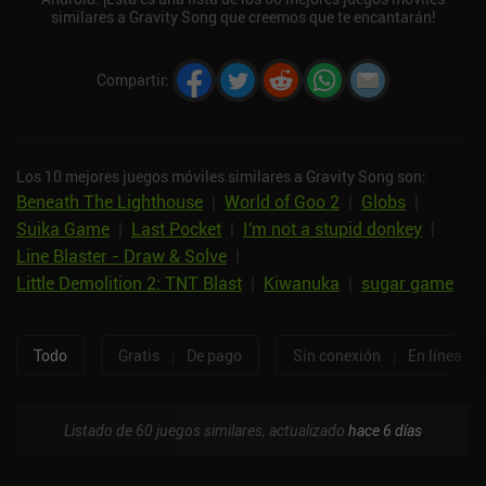
similares a Gravity Song que creemos que te encantarán!
Compartir
:
Los 10 mejores juegos móviles similares a Gravity Song son:
Beneath The Lighthouse
|
World of Goo 2
|
Globs
|
Suika Game
|
Last Pocket
|
I'm not a stupid donkey
|
Line Blaster - Draw & Solve
|
Little Demolition 2: TNT Blast
|
Kiwanuka
|
sugar game
Todo
Gratis
|
De pago
Sin conexión
|
En línea
Listado de 60 juegos similares, actualizado
hace 6 días