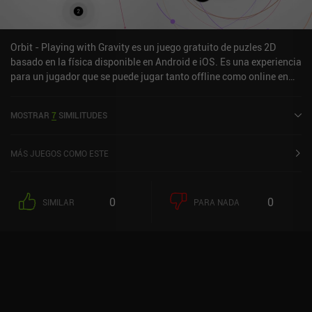
gran entretenimiento para toda la familia. Inventioneers es un
juego premium de 2,99 $, pero también hay una versión demo
gratuita con un único iAP para desbloquear el juego completo.
Orbit - Playing with Gravity es un juego gratuito de puzles 2D
basado en la física disponible en Android e iOS. Es una experiencia
para un jugador que se puede jugar tanto offline como online en
modo retrato. Orbit - Playing with Gravity se lanzó en septiembre
de 2015 y tiene una valoración actual de 4,5 sobre 5,0 en Google
MOSTRAR
7
SIMILITUDES
Play y de 4,8 sobre 5,0 en la App Store de iOS.
MÁS JUEGOS COMO ESTE
0
0
SIMILAR
PARA NADA