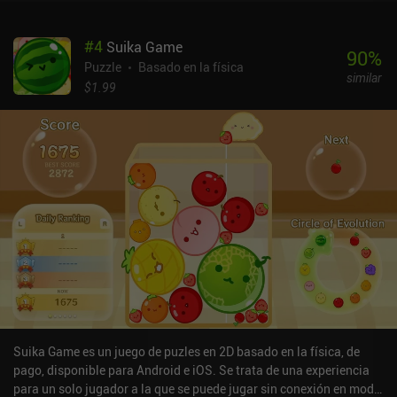
claro y brillante, hace que sus niveles de una sola pantalla sean
fáciles de analizar visualmente. Y cada uno de los cuatro mundos
#
4
Suika Game
del juego tiene su propio tema, música y efectos de sonido, lo que
90
%
les confiere una identidad atmosférica única. Aunque los puzles
Puzzle
Basado en la física
similar
son rápidos y requieren pensar con ingenio, los controles táctiles
$1.99
pueden ser un poco quisquillosos, sobre todo cuando intentamos
estirar o encoger un lado concreto de nuestros globos. Por suerte,
deshacer cualquier acción es fácil. Una vez completados, no hay
mucho incentivo para volver atrás y repetir los niveles, ya que las
soluciones permanecen estáticas, sin retos adicionales ni objetos
coleccionables que descubrir y sólo unos pocos logros más allá de
los que obtenemos por completar todos los niveles. Globs es un
juego premium con un precio de 2,49 dólares en Android y 2,99
dólares en iOS, sin iAPs ni anuncios adicionales. Para los fans de
los puzles sencillos y asequibles de empujar bloques y planear
movimientos, Globs merece sin duda un par de dólares por unas
cuantas docenas de niveles de diversión que no se pasan de rosca.
[Consulta nuestra lista de los mejores juegos de rompecabezas
para móvil]
Suika Game es un juego de puzles en 2D basado en la física, de
pago, disponible para Android e iOS. Se trata de una experiencia
para un solo jugador a la que se puede jugar sin conexión en modo