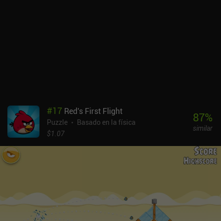
#
17
Red's First Flight
87
%
Puzzle
Basado en la física
similar
$1.07