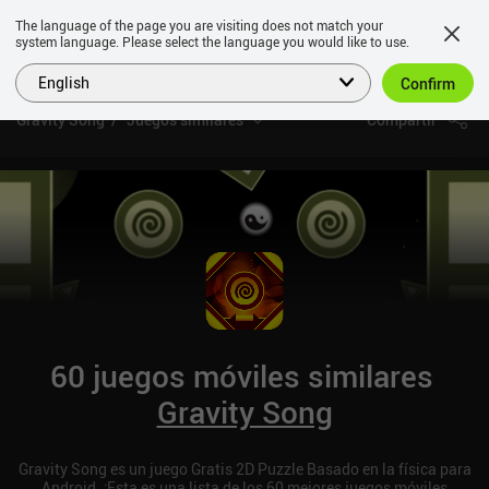
The language of the page you are visiting does not match your
system language. Please select the language you would like to use.
English
Confirm
Gravity Song
Juegos similares
Compartir
60 juegos móviles similares
Gravity Song
Gravity Song es un juego Gratis 2D Puzzle Basado en la física para
Android. ¡Esta es una lista de los 60 mejores juegos móviles