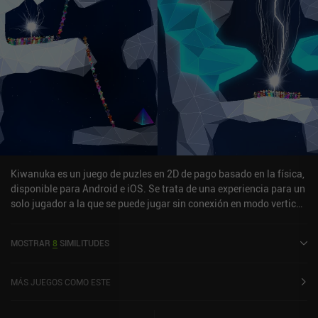
Kiwanuka es un juego de puzles en 2D de pago basado en la física,
disponible para Android e iOS. Se trata de una experiencia para un
solo jugador a la que se puede jugar sin conexión en modo vertical.
Kiwanuka salió a la venta en junio de 2014 y cuenta actualmente
con una valoración de 3,9 sobre 5,0 en Google Play y de 4,5 sobre
MOSTRAR
8
SIMILITUDES
5,0 en la App Store de iOS.
MÁS JUEGOS COMO ESTE