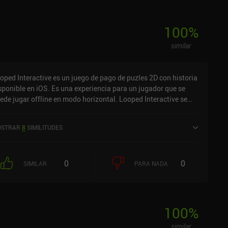
100
%
similar
oped Interactive es un juego de pago de puzles 2D con historia
sponible en iOS. Es una experiencia para un jugador que se
ede jugar offline en modo horizontal. Looped Interactive se
nzó en junio de 2024 y tiene una valoración actual de 4,3 sobre
0 en iOS App Store.
STRAR
8
SIMILITUDES
0
0
SIMILAR
PARA NADA
100
%
similar