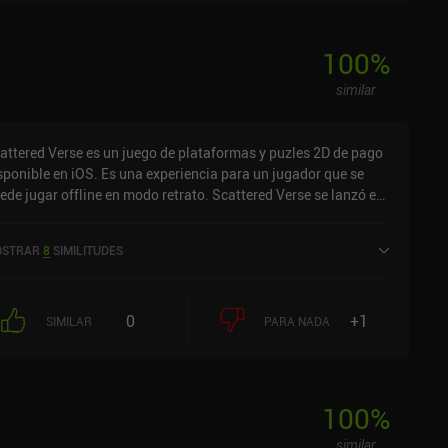
100
%
similar
attered Verse es un juego de plataformas y puzles 2D de pago
sponible en iOS. Es una experiencia para un jugador que se
ede jugar offline en modo retrato. Scattered Verse se lanzó en
tubre de 2024 y tiene una valoración actual de 5 sobre 5,0 en
S App Store.
STRAR
8
SIMILITUDES
0
+1
SIMILAR
PARA NADA
100
%
similar