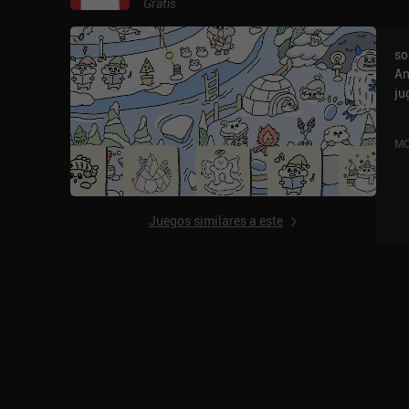
Gratis
so
An
ju
us
di
MO
en
Juegos similares a este