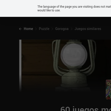
Android
The language of the page you are visiting does not ma
would like to use.
iOS
Home
Puzzle
Gorogoa
Juegos similares
60 juegos mó