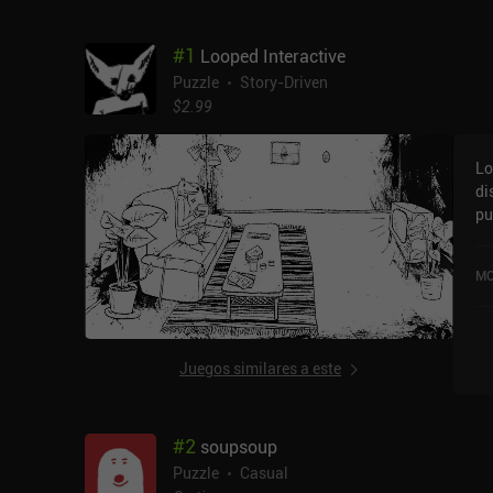
#
1
Looped Interactive
Puzzle
Story-Driven
$2.99
Lo
di
pu
la
5,
MO
Juegos similares a este
#
2
soupsoup
Puzzle
Casual