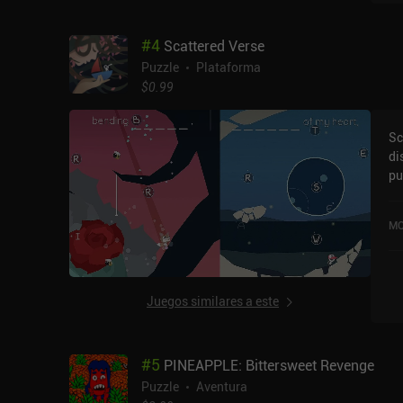
#
4
Scattered Verse
Puzzle
Plataforma
$0.99
Sc
di
pu
oc
iO
MO
Juegos similares a este
#
5
PINEAPPLE: Bittersweet Revenge
Puzzle
Aventura