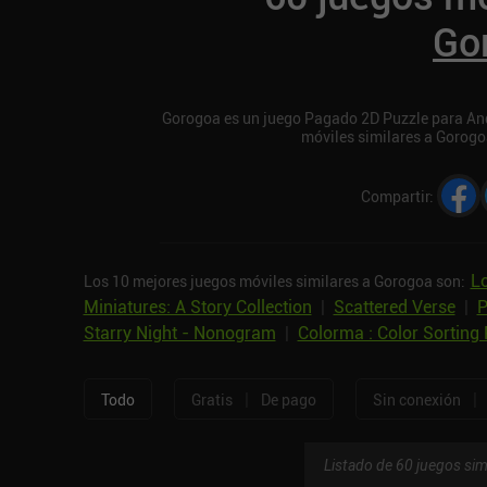
Go
Gorogoa es un juego Pagado 2D Puzzle para Andro
móviles similares a Gorogo
Compartir
:
Lo
Los 10 mejores juegos móviles similares a Gorogoa son:
Miniatures: A Story Collection
|
Scattered Verse
|
P
Starry Night - Nonogram
|
Colorma : Color Sorting 
|
|
Todo
Gratis
De pago
Sin conexión
Listado de 60 juegos sim