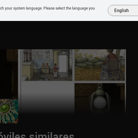
tch your system language. Please select the language you
English
MÁS
PRÓXIMOS
SIMILARES
COLECCIONES
TOP
viles similares