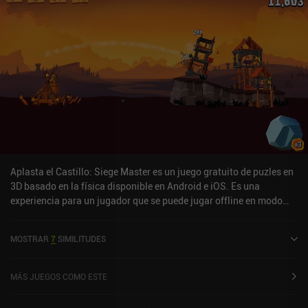
Aplasta el Castillo: Siege Master es un juego gratuito de puzles en
3D basado en la física disponible en Android e iOS. Es una
experiencia para un jugador que se puede jugar offline en modo
horizontal. Crush the Castle: Siege Master se lanzó en noviembre
de 2018 y tiene una valoración actual de 4,4 sobre 5,0 en Google
MOSTRAR
7
SIMILITUDES
Play y de 4,6 sobre 5,0 en la App Store de iOS.
MÁS JUEGOS COMO ESTE