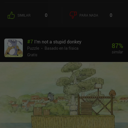
mecanismos para mantener las cosas interesantes, como curvas y
portales. Basta con tocar la pantalla para modificar los
0
0
SIMILAR
PARA NADA
obstáculos y luego tocar nuestra bola blanca para dispararla. Por
suerte, la dirección y la velocidad de la bola blanca son fijas, lo que
ayuda a centrar el juego en colocar correctamente los obstáculos
en lugar de apuntar y deslizar con precisión para disparar nuestra
#
7
I'm not a stupid donkey
bola. Con sus gráficos minimalistas y sus puzles cortos pero
87
%
sólidos, Last Pocket es ideal para cuando necesitas algo a lo que
Puzzle
Basado en la física
similar
jugar durante pequeños descansos. Me ha gustado. Last Pocket se
Gratis
monetiza mediante anuncios frecuentes entre niveles y anuncios
incentivados por pistas. Por suerte, todos los anuncios se pueden
eliminar mediante un único iAP de 1,99 $, que recomiendo
encarecidamente, ya que el juego, por desgracia, fuerza los
anuncios incluso después de unos cuantos reintentos en el mismo
nivel.