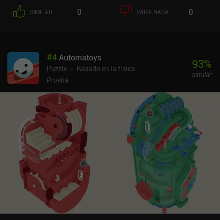
0
0
SIMILAR
PARA NADA
#
4
Automatoys
93
%
Puzzle
Basado en la física
similar
Prueba