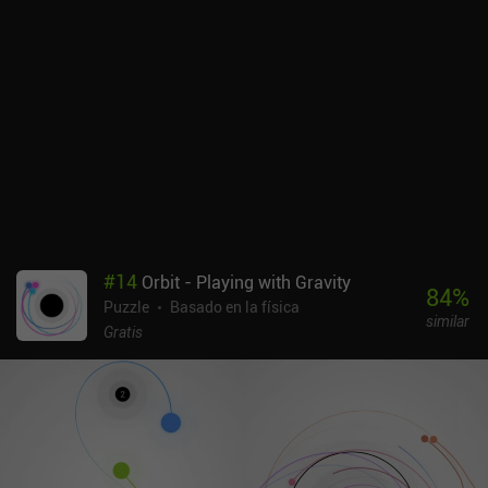
superar. Por desgracia, no hay editor de niveles, lo que habría sido
una gran característica para jugar.Odd Bot Out solía ser un juego
premium de 4,99 $, pero ahora se puede jugar de forma gratuita,
con anuncios ocasionales que se muestran entre los niveles. Un
único iAP de 3,99 $ elimina estos anuncios, pero no es en absoluto
necesario para disfrutar de este maravilloso juego.
#
14
Orbit - Playing with Gravity
84
%
Puzzle
Basado en la física
similar
Gratis