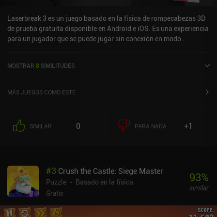
Laserbreak 3 es un juego basado en la física de rompecabezas 3D
de prueba gratuita disponible en Android e iOS. Es una experiencia
para un jugador que se puede jugar sin conexión en modo
horizontal. Laserbreak 3 se lanzó en junio de 2020 y tiene una
valoración actual de 4 sobre 5,0 en Google Play y de 3,8 sobre 5,0
MOSTRAR
8
SIMILITUDES
en la App Store de iOS.
MÁS JUEGOS COMO ESTE
0
+1
SIMILAR
PARA NADA
#
3
Crush the Castle: Siege Master
93
%
Puzzle
Basado en la física
similar
Gratis