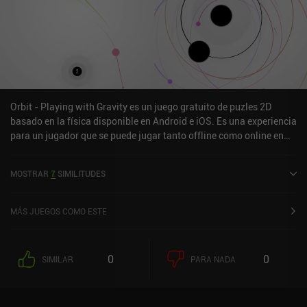
Orbit - Playing with Gravity es un juego gratuito de puzles 2D
basado en la física disponible en Android e iOS. Es una experiencia
para un jugador que se puede jugar tanto offline como online en
modo retrato. Orbit - Playing with Gravity se lanzó en septiembre
de 2015 y tiene una valoración actual de 4,5 sobre 5,0 en Google
MOSTRAR
7
SIMILITUDES
Play y de 4,8 sobre 5,0 en la App Store de iOS.
MÁS JUEGOS COMO ESTE
0
0
SIMILAR
PARA NADA