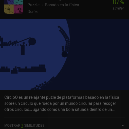
87
%
Puzzle
Basado en la física
similar
Gratis
CircloO es un relajante puzle de plataformas basado en la física
sobre un círculo que rueda por un mundo circular para recoger
otros círculos.Jugando como una bola situada dentro de un
círculo hueco, tocamos la parte izquierda de la pantalla para rodar
a la izquierda, y la parte derecha para rodar a la derecha. Nuestro
MOSTRAR
7
SIMILITUDES
objetivo es recoger anillos situados en distintas partes del nivel de