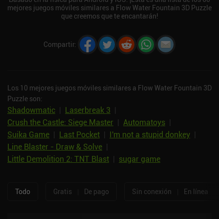
mejores juegos móviles similares a Flow Water Fountain 3D Puzzle
que creemos que te encantarán!
Compartir
:
Los 10 mejores juegos móviles similares a Flow Water Fountain 3D
Puzzle son:
Shadowmatic
|
Laserbreak 3
|
Crush the Castle: Siege Master
|
Automatoys
|
Suika Game
|
Last Pocket
|
I'm not a stupid donkey
|
Line Blaster - Draw & Solve
|
Little Demolition 2: TNT Blast
|
sugar game
Todo
Gratis
|
De pago
Sin conexión
|
En línea