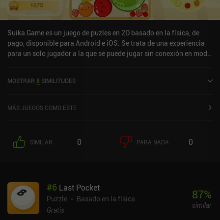
Suika Game es un juego de puzles en 2D basado en la física, de
pago, disponible para Android e iOS. Se trata de una experiencia
para un solo jugador a la que se puede jugar sin conexión en modo
vertical. Ha recibido 2 valoraciones de los usuarios de la
comunidad MiniReview. Suika Game se lanzó en marzo de 2024 y
MOSTRAR
8
SIMILITUDES
tiene actualmente una puntuación de 3,8 sobre 5,0 en Google Play
y de 3,9 sobre 5,0 en la App Store de iOS.
MÁS JUEGOS COMO ESTE
0
0
SIMILAR
PARA NADA
#
6
Last Pocket
87
%
Puzzle
Basado en la física
similar
Gratis