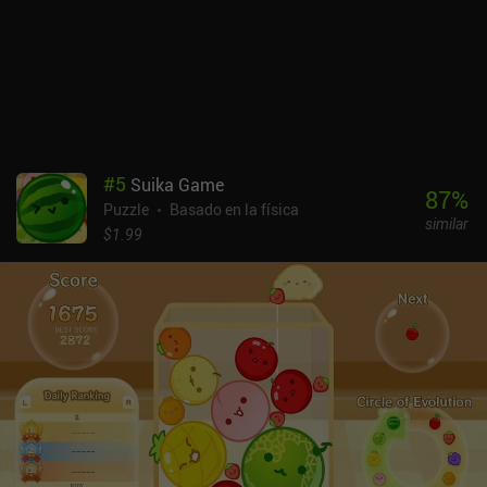
gratuitos y el resto se desbloquea con un iAP de 2,99 $. Ten en
cuenta que la dificultad aumenta considerablemente a partir de
ahí, así que los que esperen una experiencia relajante pueden
acabar decepcionados. Pero si buscas una experiencia de puzles
inusual y atractiva, el juego merece la pena.
#
5
Suika Game
87
%
Puzzle
Basado en la física
similar
$1.99