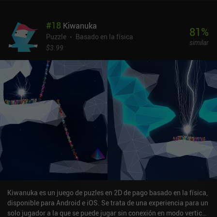
claro y brillante, hace que sus niveles de una sola pantalla sean
fáciles de analizar visualmente. Y cada uno de los cuatro mundos
#
18
Kiwanuka
del juego tiene su propio tema, música y efectos de sonido, lo que
81
%
les confiere una identidad atmosférica única. Aunque los puzles
Puzzle
Basado en la física
similar
son rápidos y requieren pensar con ingenio, los controles táctiles
$3.99
pueden ser un poco quisquillosos, sobre todo cuando intentamos
estirar o encoger un lado concreto de nuestros globos. Por suerte,
deshacer cualquier acción es fácil. Una vez completados, no hay
mucho incentivo para volver atrás y repetir los niveles, ya que las
soluciones permanecen estáticas, sin retos adicionales ni objetos
coleccionables que descubrir y sólo unos pocos logros más allá de
los que obtenemos por completar todos los niveles. Globs es un
juego premium con un precio de 2,49 dólares en Android y 2,99
dólares en iOS, sin iAPs ni anuncios adicionales. Para los fans de
los puzles sencillos y asequibles de empujar bloques y planear
movimientos, Globs merece sin duda un par de dólares por unas
cuantas docenas de niveles de diversión que no se pasan de rosca.
[Consulta nuestra lista de los mejores juegos de rompecabezas
para móvil]
Kiwanuka es un juego de puzles en 2D de pago basado en la física,
disponible para Android e iOS. Se trata de una experiencia para un
solo jugador a la que se puede jugar sin conexión en modo vertical.