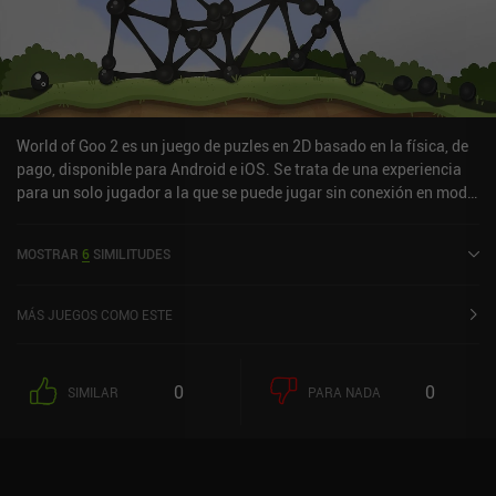
cantidad de juegos que incluye. Esperemos que Rovio haga lo
mismo con Bad Piggies y otros juegos clásicos, ya que tienen un
montón de gran jugabilidad oculta tras los anuncios y los
potenciadores.
World of Goo 2 es un juego de puzles en 2D basado en la física, de
pago, disponible para Android e iOS. Se trata de una experiencia
para un solo jugador a la que se puede jugar sin conexión en modo
horizontal. Ha recibido una valoración de un usuario de la
comunidad de MiniReview. World of Goo 2 salió a la venta en abril
MOSTRAR
6
SIMILITUDES
de 2025 y tiene actualmente una puntuación de 4,8 sobre 5,0 en
Google Play y de 4,1 sobre 5,0 en la App Store de iOS.
MÁS JUEGOS COMO ESTE
0
0
SIMILAR
PARA NADA