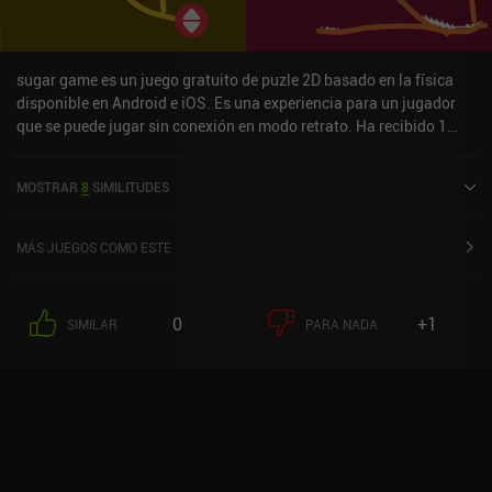
sugar game es un juego gratuito de puzle 2D basado en la física
disponible en Android e iOS. Es una experiencia para un jugador
que se puede jugar sin conexión en modo retrato. Ha recibido 1
valoración de usuario de la comunidad MiniReview. sugar game se
lanzó en octubre de 2021 y tiene una valoración actual de 4,6
MOSTRAR
8
SIMILITUDES
sobre 5,0 en Google Play y de 4,3 sobre 5,0 en la App Store de iOS.
MÁS JUEGOS COMO ESTE
0
+1
SIMILAR
PARA NADA