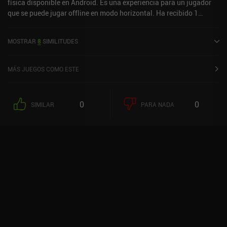
física disponible en Android. Es una experiencia para un jugador
que se puede jugar offline en modo horizontal. Ha recibido 1
valoración de usuario de la comunidad MiniReview. Shadowmatic
se lanzó en febrero de 2017 y tiene una valoración actual de 4,5
MOSTRAR
8
SIMILITUDES
sobre 5,0 en Google Play.
MÁS JUEGOS COMO ESTE
0
0
SIMILAR
PARA NADA