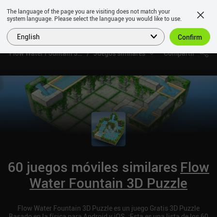
The language of the page you are visiting does not match your
system language. Please select the language you would like to use.
English
Confirm
Flow Water Fountain 3D Puzzle
Juegos similares
Compartir
60 juegos móviles similares
Flow
Water Fountain 3D Puzzle
Flow Water Fountain 3D Puzzle es un juego Gratis 3D Puzzle
Basado en la física para Android y iOS. ¡Esta es una lista de los 60