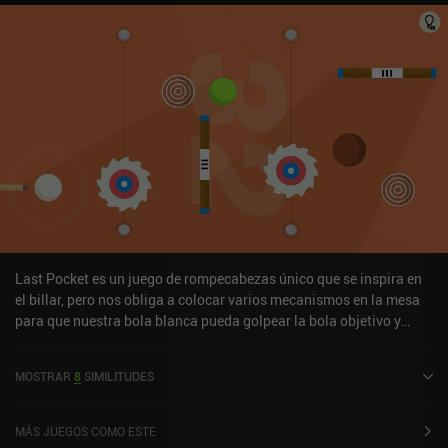
Last Pocket es un juego de rompecabezas único que se inspira en
el billar, pero nos obliga a colocar varios mecanismos en la mesa
para que nuestra bola blanca pueda golpear la bola objetivo y
meterla en el agujero. Cada nivel se juega en una mesa con
algunos obstáculos predefinidos que están bloqueados y otros que
MOSTRAR
8
SIMILITUDES
podemos personalizar. Nuestro trabajo consiste en rotar y colocar
cada obstáculo para que nuestra bola llegue finalmente al agujero.
Empezando con simples paletas que podemos girar para redirigir
MÁS JUEGOS COMO ESTE
la bola, cada nuevo nivel introduce obstáculos más complejos y