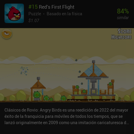
#
15
Red's First Flight
84
%
Puzzle
Basado en la física
similar
$1.07
Clásicos de Rovio: Angry Birds es una reedición de 2022 del mayor
éxito de la franquicia para móviles de todos los tiempos, que se
lanzó originalmente en 2009 como una imitación caricaturesca de
un popular juego Flash. El objetivo es lanzar pájaros contra los