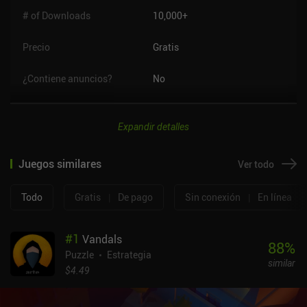
# of Downloads
10,000+
Precio
Gratis
¿Contiene anuncios?
No
Expandir detalles
Juegos similares
Ver todo
Todo
Gratis
|
De pago
Sin conexión
|
En línea
#
1
Vandals
88
%
Puzzle
Estrategia
similar
$4.49