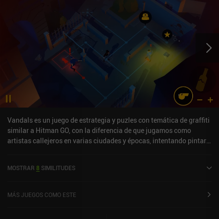
Vandals es un juego de estrategia y puzles con temática de graffiti
similar a Hitman GO, con la diferencia de que jugamos como
artistas callejeros en varias ciudades y épocas, intentando pintar
edificios sin que nos pille la policía.El juego se desarrolla por
turnos en un terreno cuadriculado. Podemos mover a nuestro
MOSTRAR
8
SIMILITUDES
personaje un espacio cada vez, y nuestros enemigos van desde
perros hiperalertas y policías con reflectores, hasta los que
duermen en el trabajo. Nuestro objetivo es llegar al lugar
MÁS JUEGOS COMO ESTE
designado de cada nivel para hacer nuestras artes, y luego escapar
sin que nos pillen. Los puzles están bien diseñados, e incluso los