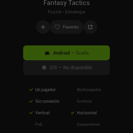
Fantasy Tactics
Puzzle
Estrategia
Favorito
Android
—
Gratis
iOS
—
No disponible
Un jugador
Multijugador
Sin conexión
En línea
Vertical
Horizontal
PvE
Cooperativo