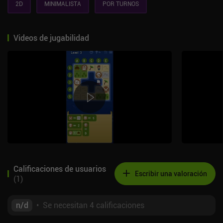
2D
MINIMALISTA
POR TURNOS
Videos de jugabilidad
Calificaciones de usuarios
Escribir una valoración
(
1
)
n/d
•
Se necesitan 4 calificaciones