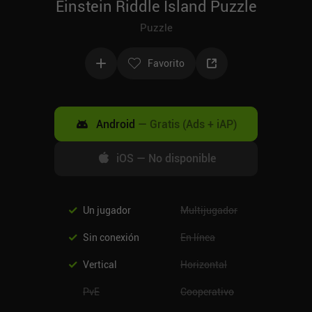
Einstein Riddle Island Puzzle
Puzzle
Favorito
Android
—
Gratis (Ads + iAP)
iOS
—
No disponible
Un jugador
Multijugador
Sin conexión
En línea
Vertical
Horizontal
PvE
Cooperativo