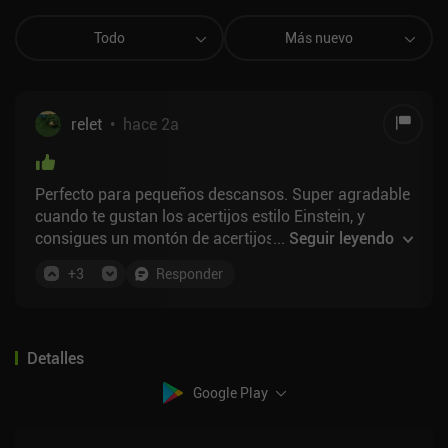
Todo
Más nuevo
relet
•
hace 2a
Perfecto para pequeños descansos. Super agradable
cuando te gustan los acertijos estilo Einstein, y
consigues un montón de acertijos gratis (10 al día, y
...
Seguir leyendo
otros 30 a la semana) incluso cuando se agotan los
+
3
Responder
acertijos iniciales. Aprovechan al máximo los
diferentes tamaños y los tres estilos de puzzle que
tienen, así que pasa bastante tiempo hasta que se
hace repetitivo, probablemente sólo si realmente
Detalles
haces tus diez puzzles diarios todos los días.
Google Play