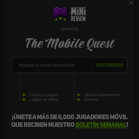
presenta,
The Mobile Quest
SUSCRIBIRSE
¡Próximos juegos!
¡Nuevos lanzamientos!
¡Juegos en oferta!
¡Sorteos!
¡Únete a más de 6,000 jugadores móvil
que reciben nuestro
boletín semanal
!