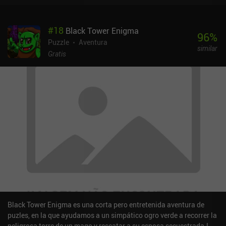
movimientos. Nuestras opciones incluyen movernos en cualquier
dirección, disparar una flecha o usar habilidades especiales que
#
18
Black Tower Enigma
tienen limitaciones pero formas igualmente inteligentes de sortear
96
%
esas restricciones. Completar un nivel nos recompensa con los
Puzzle
Aventura
similar
recursos necesarios para aprender nuevas habilidades que
Gratis
aumentan nuestra eficacia en combate y, lo que es más
importante, el número de movimientos que podemos hacer en cada
turno. Esto resulta especialmente crucial en los niveles que
imponen estrictos límites de turnos. Los enemigos se mueven
según un algoritmo predeterminado, pero sigue siendo difícil
diseñar nuestra secuencia de movimientos, ya que debemos tener
en cuenta el estado del nivel después de cada movimiento para
planificar correctamente el siguiente. Afortunadamente, podemos
activar un "modo de asistencia" que simplifica enormemente este
proceso. En general, me ha gustado la idea general del juego, la
libertad de desarrollo de sus personajes y, sobre todo, sus
preciosos gráficos dibujados a mano, que me han ayudado a
sumergirme en la terrorífica atmósfera de cuento de hadas. Los
niveles posteriores se vuelven bastante desafiantes, lo que puede
Black Tower Enigma es una corta pero entretenida aventura de
asustar a los jugadores ocasionales. Pero si no te importa la
puzles, en la que ayudamos a un simpático ogro verde a recorrer la
dificultad, no dejes de probarlo. Howl se puede probar gratis, con
peligrosa torre de un mago y rescatar a su esposa secuestrada.La