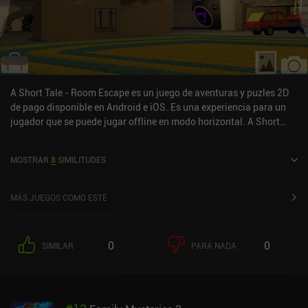
A Short Tale - Room Escape es un juego de aventuras y puzles 2D
de pago disponible en Android e iOS. Es una experiencia para un
jugador que se puede jugar offline en modo horizontal. A Short
Tale - Room Escape se lanzó en febrero de 2016 y tiene una
valoración actual de 4,5 sobre 5,0 en Google Play y de 4,6 sobre 5,0
MOSTRAR
8
SIMILITUDES
en la App Store de iOS.
MÁS JUEGOS COMO ESTE
0
0
SIMILAR
PARA NADA