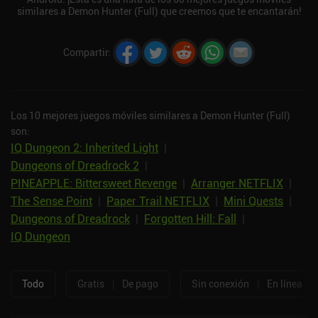
similares a Demon Hunter (Full) que creemos que te encantarán!
Compartir
:
Los 10 mejores juegos móviles similares a Demon Hunter (Full)
son:
IQ Dungeon 2: Inherited Light
|
Dungeons of Dreadrock 2
|
PINEAPPLE: Bittersweet Revenge
|
Arranger NETFLIX
|
The Sense Point
|
Paper Trail NETFLIX
|
Mini Quests
|
Dungeons of Dreadrock
|
Forgotten Hill: Fall
|
IQ Dungeon
Todo
Gratis
|
De pago
Sin conexión
|
En línea