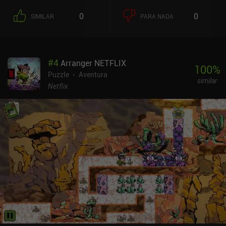
objetivo es hacer la vida de nuestro objetivo lo más miserable
0
0
SIMILAR
PARA NADA
posible a través de actividades maliciosas como el acecho, el robo,
el vandalismo, la irrupción en propiedad privada y el abuso
psicológico. Todo ello se presenta como una serie de puzles y
minijuegos que debemos completar utilizando nuestras
#
4
Arranger NETFLIX
habilidades deductivas y rapidez de reflejos. Aunque hay algunos
100
%
errores y fallos visuales, el más molesto de los cuales es el texto
Puzzle
Aventura
similar
mal envuelto y ultrapequeño, estos contratiempos no arruinaron
Netflix
significativamente mi experiencia. Disfruté con la absurda premisa
del juego y la abundancia de actividades diferentes. Y aunque la
historia es lineal y no deja lugar a la rejugabilidad, sigue siendo
una aventura bien elaborada. PINEAPPLE: Bittersweet Revenge es
un juego premium que cuesta 3,49 $ en Android y 2,99 $ en iOS.