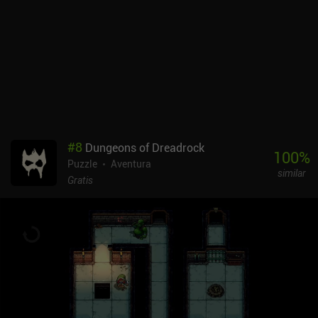
característica más singular del juego es su estilo visual
extremadamente pixelado, en el que sólo se utilizan unos pocos
píxeles para los objetos de interés. Para empeorar las cosas, la
perspectiva isométrica a menudo dificulta la comprensión de la
orientación correcta de los objetos. Me costó un poco
acostumbrarme a los efectos visuales, pero acabé disfrutando
bastante del mundo pixelado.Por desgracia, el mayor problema del
juego es su esquema de control poco sensible. Aunque ofrece dos
opciones para la disposición de los botones, ninguna de ellas
proporciona una forma cómoda de controlar a nuestro personaje.
#
8
Dungeons of Dreadrock
Esto es especialmente perjudicial durante las frecuentes
100
%
Puzzle
Aventura
secuencias de acción que requieren una sincronización precisa y
similar
reflejos rápidos.Mini Quests es completamente gratuito, sin
Gratis
anuncios ni iAPs. No será del gusto de todos, pero sin duda atraerá
a los fans de las aventuras de la vieja escuela.