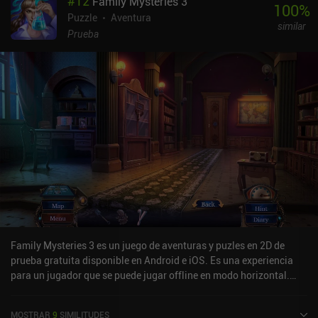
#
12
Family Mysteries 3
100
%
Puzzle
Aventura
similar
Prueba
Family Mysteries 3 es un juego de aventuras y puzles en 2D de
prueba gratuita disponible en Android e iOS. Es una experiencia
para un jugador que se puede jugar offline en modo horizontal.
Family Mysteries 3 se lanzó en julio de 2020 y tiene una valoración
actual de 4,4 sobre 5,0 en Google Play y de 4,6 sobre 5,0 en la App
MOSTRAR
9
SIMILITUDES