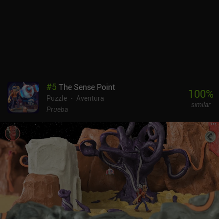
#
5
The Sense Point
100
%
Puzzle
Aventura
similar
Prueba