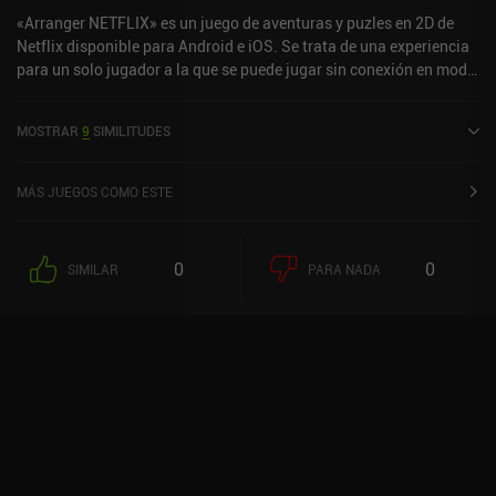
«Arranger NETFLIX» es un juego de aventuras y puzles en 2D de
Netflix disponible para Android e iOS. Se trata de una experiencia
para un solo jugador a la que se puede jugar sin conexión en modo
horizontal. Ha recibido 4 valoraciones de los usuarios de la
comunidad MiniReview. Arranger NETFLIX se lanzó en julio de
MOSTRAR
9
SIMILITUDES
2024 y tiene actualmente una puntuación de 4,1 sobre 5,0 en
Google Play y de 4,8 sobre 5,0 en la App Store de iOS.
MÁS JUEGOS COMO ESTE
0
0
SIMILAR
PARA NADA