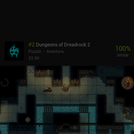
desactiva los anuncios, desbloquea pistas ilimitadas y convierte el
juego en una experiencia premium. IQ Dungeon 2 es una excelente
continuación del juego original, que sin duda disfrutarán los fans.
O simplemente a la gente a la que le gusten los juegos de
rompecabezas ligeros y llenos de humor.
#
2
Dungeons of Dreadrock 2
100
%
Puzzle
Aventura
similar
$5.99