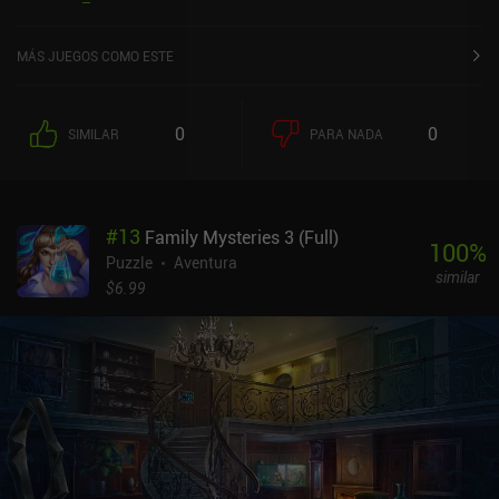
Store de iOS.
MÁS JUEGOS COMO ESTE
0
0
SIMILAR
PARA NADA
#
13
Family Mysteries 3 (Full)
100
%
Puzzle
Aventura
similar
$6.99