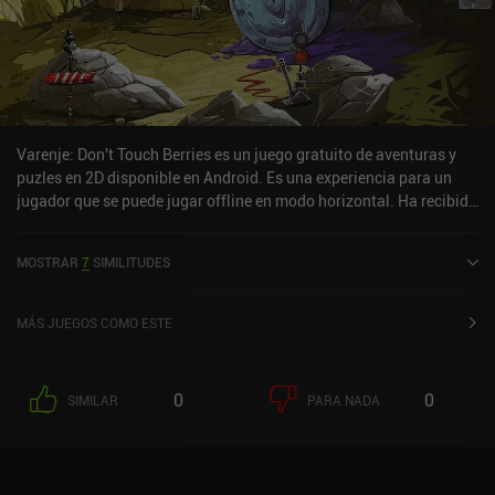
Varenje: Don't Touch Berries es un juego gratuito de aventuras y
puzles en 2D disponible en Android. Es una experiencia para un
jugador que se puede jugar offline en modo horizontal. Ha recibido
1 valoración de usuario de la comunidad MiniReview. Varenje:
Don't Touch Berries se lanzó en marzo de 2025 y tiene una
MOSTRAR
7
SIMILITUDES
valoración actual de 3,9 sobre 5,0 en Google Play.
MÁS JUEGOS COMO ESTE
0
0
SIMILAR
PARA NADA