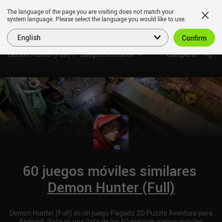
The language of the page you are visiting does not match your
system language. Please select the language you would like to use.
English
Confirm
Demon Hunter (Full)
Juegos similares
Compartir
60 juegos móviles similares
Demon Hunter (Full)
Demon Hunter (Full) es un juego Pagado 2D Puzzle Aventura para
Android. ¡Esta es una lista de los 60 mejores juegos móviles