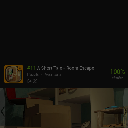
de un señor oscuro. Esta historia se desarrolla de la manera típica
de los juegos de mazmorras: en los primeros niveles tenemos que
preparar nuestro equipo y luchar contra los enemigos para llegar a
la guarida del mal, y en los últimos niveles tenemos que pensar
detenidamente cuál es la mejor manera de recorrer los laberintos,
superar las peligrosas trampas y derrotar a los poderosos jefes.IQ
Dungeon se monetiza mediante anuncios forzados entre niveles y
anuncios incentivados para acumular una moneda que se utiliza
para las pistas. Aunque la mayoría de los puzles pueden resolverse
sin ayuda, algunos pueden resultar difíciles de superar sin pistas.
Afortunadamente, un único iAP de 4,99 $ desactiva los anuncios y
#
11
A Short Tale - Room Escape
proporciona pistas ilimitadas, convirtiendo el juego en una
100
%
Puzzle
Aventura
experiencia premium.
similar
$4.39