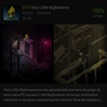
nuestro camino. Los últimos niveles son difíciles, pero se
#
15
Very Little Nightmares
resuelven con un poco de reflexión, y a menudo tenemos que
100
%
reiniciar porque nos hemos metido en un callejón sin salida.El
Puzzle
Aventura
similar
estilo artístico, inspirado en Monument Valley, es bueno en
$6.99
general. Los fondos son especialmente interesantes, aunque
algunas de las animaciones de nuestro personaje y otros
adversarios pueden parecer un poco caricaturescas y fuera de
lugar. La música minimalista encaja con el estilo artístico, pero el
vago intento de historia del juego no se lleva a cabo de forma muy
eficaz. Aunque no afecta negativamente a la jugabilidad, tampoco
aporta nada.En Android, los dos primeros capítulos de ALTER:
Between Two Worlds son gratuitos, y el resto se desbloquea
mediante un iAP de 1,99 $, que es también el precio inicial del
juego en iOS. Aunque el estilo artístico no es tan detallado y pulido
como el de Monument Valley, los que busquen un juego similar que
ofrezca más desafíos encontrarán aquí mucho que disfrutar.
Very Little Nightmares es una galardonada precuela del juego de
terror para PC/consola Little Nightmares, en la que intentamos
sobrevivir a una gran y espeluznante mansión llena de trampas y
peligrosos enemigos, mientras exploramos sus misterios y