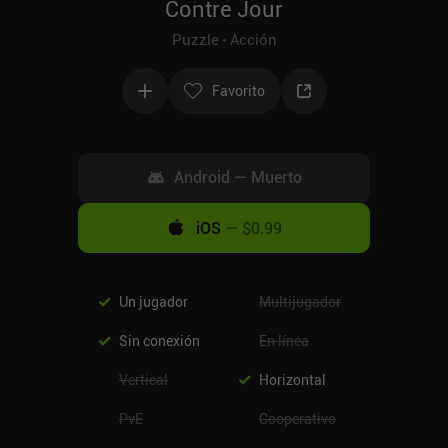
Contre Jour
Puzzle
Acción
Favorito
Android
—
Muerto
iOS
—
$0.99
Un jugador
Multijugador
Sin conexión
En línea
Vertical
Horizontal
PvE
Cooperativo