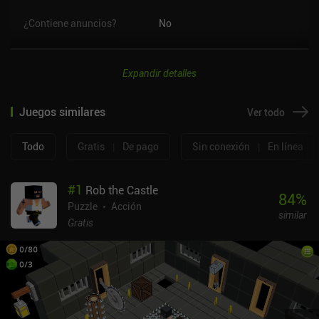
¿Contiene anuncios?
No
Expandir detalles
Juegos similares
Ver todo
Todo
Gratis
|
De pago
Sin conexión
|
En línea
#
1
Rob the Castle
84
%
Puzzle
Acción
similar
Gratis