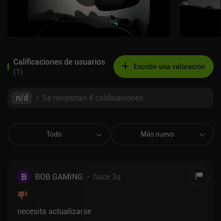
Calificaciones de usuarios
Escribir una valoración
(
1
)
n/d
•
Se necesitan 4 calificaciones
Todo
Más nuevo
B
BOB GAMING
•
hace 3a
necesita actualizarse