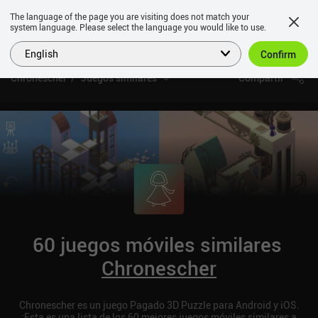
The language of the page you are visiting does not match your
system language. Please select the language you would like to use.
English
Confirm
Chronescher
Juegos similares
Compartir
60 juegos móviles similares
Chronescher
Chronescher es un juego Pagado 3D Puzzle para Android y iOS.
¡Esta es una lista de los 60 mejores juegos móviles similares a