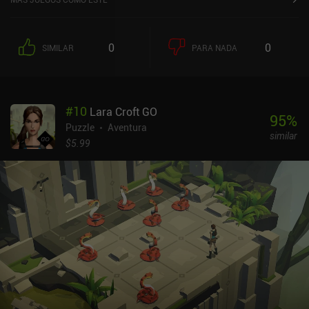
baldosa puede ser visitada tantas veces como queramos, pero
todas deben ser visitadas al menos una vez antes de terminar el
nivel. Y a medida que avanzamos, se introducen nuevas
0
0
SIMILAR
PARA NADA
mecánicas, como saltos, portales y baldosas frágiles que sólo
pueden visitarse una vez.Junto con el conjunto estándar de niveles
creados por el desarrollador, tenemos acceso a un editor de mapas
y a un sinfín de niveles creados por la comunidad. Por desgracia,
#
10
Lara Croft GO
nuestra libertad creativa se limita a sólo dos tipos de baldosas y
95
%
una mecánica de portales, lo que parece una oportunidad
Puzzle
Aventura
similar
desperdiciada.Frog Puzzle se monetiza vendiendo pistas a través
$5.99
de anuncios o iAP. Completar niveles con éxito nos premia con
monedas de oro, que pueden usarse para comprar cosméticos. El
paquete completo de objetos cosméticos también se puede
desbloquear mediante un iAP, pero nada de eso es necesario para
disfrutar de este simpático juego de puzles.