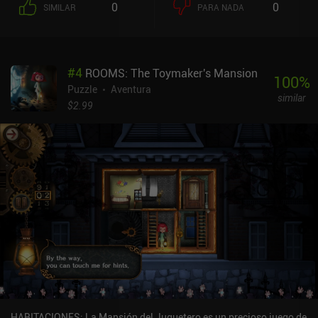
0
0
SIMILAR
PARA NADA
Además de movernos, podemos hacer sonar un silbato para
distraer a los guardias y aprender a utilizar otros métodos para
evitar que nos descubran a medida que avanzamos.La parte más
divertida de cada misión es cuando podemos crear nuestra propia
#
4
ROOMS: The Toymaker's Mansion
etiqueta u obra de arte para pintar en la pared. Con una interfaz
100
%
accesible, no muy diferente a MS Paint, depende totalmente de
Puzzle
Aventura
similar
nosotros si queremos dibujar una forma sencilla o algo muy
$2.99
detallado. Esta oportunidad para la creatividad es genial, ya que
nos permite personalizar nuestra experiencia.El estilo artístico del
juego es adecuado pero no extraordinario, y es especialmente
decepcionante que cada ciudad parezca prácticamente idéntica.
Por ejemplo, París 1969 es prácticamente indistinguible de Berlín
1984, lo que parece una oportunidad perdida de animar las cosas.
Del mismo modo, los nuevos enemigos y mecánicas de juego se
introducen a un ritmo mucho más lento que en Hitman GO, lo que
hace que el juego parezca más repetitivo.Vandals es un juego
premium sin anuncios ni iAPs que cuesta 5,49 $ en Android y 3,99
$ en iOS. Sin duda es un juego entretenido, y aunque no tiene la
variedad suficiente para ser adictivo, sigue siendo desafiante y
divertido.
HABITACIONES: La Mansión del Juguetero es un precioso juego de