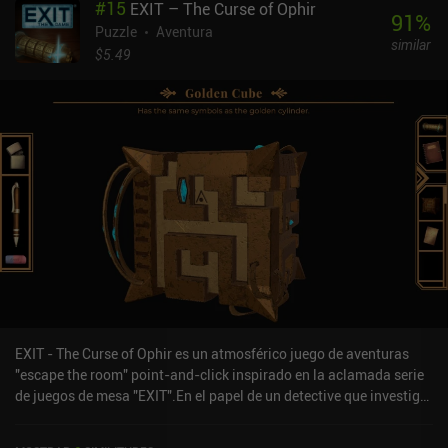
#
15
EXIT – The Curse of Ophir
Afortunadamente, cada elemento interactivo proporciona una rica
91
%
descripción que contiene tanto información sobre sus propiedades
Puzzle
Aventura
similar
físicas como pistas sobre dónde colocarlo exactamente. Con
$5.49
suficiente atención y un poco de pensamiento creativo, es posible
resolver incluso los puzles más difíciles.Rube Works es un juego
premium de 2,99 $ sin anuncios ni iAP. A pesar de ser bastante
corto y demostrar claramente su antigüedad, sigue
proporcionando una gran experiencia a cualquier aficionado a los
rompecabezas inteligentes basados en la física.
EXIT - The Curse of Ophir es un atmosférico juego de aventuras
"escape the room" point-and-click inspirado en la aclamada serie
de juegos de mesa "EXIT".En el papel de un detective que investiga
la desaparición de un famoso escritor, nos aventuramos en un
misterioso hotel supuestamente encantado por fantasmas. Al