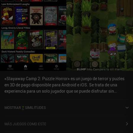
«Slayaway Camp 2: Puzzle Horror» es un juego de terror y puzles
en 3D de pago disponible para Android e iOS. Se trata de una
experiencia para un solo jugador que se puede disfrutar sin
conexión en modo vertical. Slayaway Camp 2: Puzzle Horror salió
a la venta en mayo de 2025 y cuenta actualmente con una
MOSTRAR
7
SIMILITUDES
valoración de 3,6 sobre 5,0 en Google Play y de 4,8 sobre 5,0 en la
App Store de iOS.
MÁS JUEGOS COMO ESTE