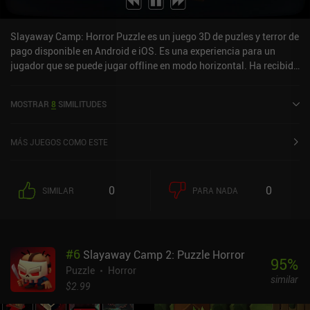
Slayaway Camp: Horror Puzzle es un juego 3D de puzles y terror de
pago disponible en Android e iOS. Es una experiencia para un
jugador que se puede jugar offline en modo horizontal. Ha recibido
1 valoración de usuario de la comunidad MiniReview. Slayaway
Camp: Horror Puzzle se lanzó en junio de 2017 y tiene una
MOSTRAR
8
SIMILITUDES
valoración actual de 4,8 sobre 5,0 en Google Play y de 4,8 sobre 5,0
en la App Store de iOS.
MÁS JUEGOS COMO ESTE
0
0
SIMILAR
PARA NADA
#
6
Slayaway Camp 2: Puzzle Horror
95
%
Puzzle
Horror
similar
$2.99