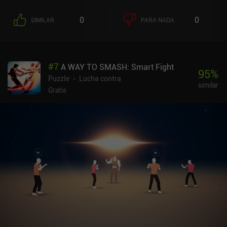
0
0
SIMILAR
PARA NADA
#
7
A WAY TO SMASH: Smart Fight
95
%
Puzzle
Lucha contra
similar
Gratis