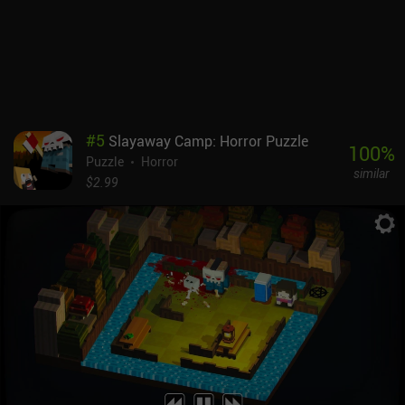
perfectamente equilibrado. Los amantes de la resolución de puzles
especialmente competentes pueden continuar sumergiéndose en
los paquetes de niveles extra y los desafíos diarios para poner a
prueba su ingenio.SALAS: La Mansión del Juguetero es un juego
premium de 4,99 $, con una versión gratuita con publicidad
también disponible en Android. En ambas versiones, la
monetización adicional viene en forma de paquetes de niveles,
#
5
Slayaway Camp: Horror Puzzle
pistas y skins opcionales comprados a través de iAPs. Aunque
100
%
Puzzle
Horror
algunos jugadores pueden experimentar lag y problemas menores,
similar
el juego demuestra una calidad de producción sobresaliente, y su
$2.99
gran número de niveles mantendrá ocupados a los aficionados al
género durante mucho tiempo.