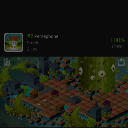
online, el juego demuestra una gran calidad de producción y sin
duda atraerá a los aficionados a los puzles.
#
2
Persephone
100
%
Puzzle
similar
$5.99