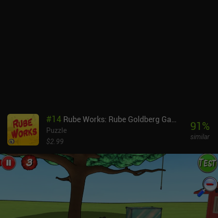
sería de gran ayuda. Por desgracia, el juego nos despoja de ese
lujo, y a menudo hace que la pantalla rebose de artefactos y
construcciones intermedias, que no tenemos posibilidad de borrar
u ocultar.El juego permite recorrer la mayor parte de los niveles de
forma gratuita, e incluso ofrece una guía paso a paso sobre cómo
resolver los más fáciles. Luego, cada puzzle posterior queda
bloqueado tras una molesta barrera de tiempo de 4 horas, que casi
nos obliga a comprar el desbloqueo del nivel completo.
Afortunadamente, esta es la única forma de monetización del
juego, que no contiene iAP adicionales ni anuncios que
distraigan.Por muy rompecabezas que parezca, XSection es el que
#
14
Rube Works: Rube Goldberg Game
más me ha gustado de todos los juegos de puzles matemáticos de
91
%
Puzzle
Horis. Tal vez porque no se basa en conocimientos arcanos, sino
similar
que presenta directamente todas las soluciones necesarias,
$2.99
haciendo que resolver cada puzzle sea increíblemente
satisfactorio al final.