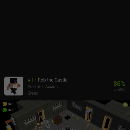
no matar a ningún enemigo o completar el nivel en una cantidad
determinada de movimientos. Curiosamente, a menudo es
imposible conseguir los tres objetivos en la misma partida, lo que
aumenta el valor de rejugabilidad.Los gráficos minimalistas
tienen un buen nivel de detalle, pero donde realmente brilla el
estilo artístico es en su gran estética de juego de mesa. Por
ejemplo, es especialmente satisfactorio que los enemigos se
caigan y se retiren del tablero como piezas de ajedrez descartadas
cuando se les mata.Hitman GO es un juego premium que cuesta
5,99 $ en Android y 4,99 $ en iOS. Los iAP adicionales de hasta
4,99 $ te permiten conseguir pistas, lo que resulta extraño e injusto
teniendo en cuenta el precio inicial. Sin embargo, es perfectamente
posible jugar sin utilizar el sistema de pistas, y recomiendo
#
17
Rob the Castle
encarecidamente el juego a cualquiera que disfrute con los juegos
86
%
Puzzle
Acción
de estrategia, esté o no familiarizado con la serie Hitman.
similar
Gratis