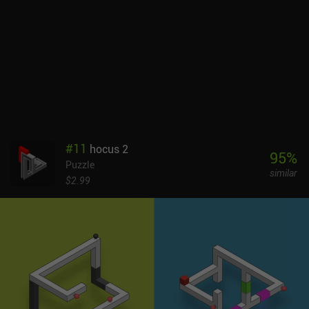
gráficos low-poly, sus cómodos controles de deslizamiento y una
envolvente atmósfera de misterios y peligros.Lara Croft GO cuesta
5,99 $ en Android y 4,99 $ en iOS. Dos iAP de 1,99 $ nos permiten
comprar pistas ilimitadas y objetos cosméticos adicionales, pero
no son en absoluto necesarios para disfrutar de esta obra maestra
de los juegos para móviles.
#
11
hocus 2
95
%
Puzzle
similar
$2.99