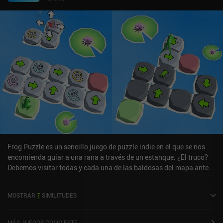
Frog Puzzle es un sencillo juego de puzzle indie en el que se nos
encomienda guiar a una rana a través de un estanque. ¿El truco?
Debemos visitar todas y cada una de las baldosas del mapa antes
de llegar a la salida.Una vez que ponemos en marcha a nuestra
rana, ésta avanza de baldosa en baldosa hasta llegar a la salida o
MOSTRAR
7
SIMILITUDES
caer al agua. Para conseguir lo primero y evitar lo segundo,
colocamos marcadores especiales en las baldosas, que ordenan a
la rana girar en la dirección seleccionada o realizar un salto. Cada
MÁS JUEGOS COMO ESTE