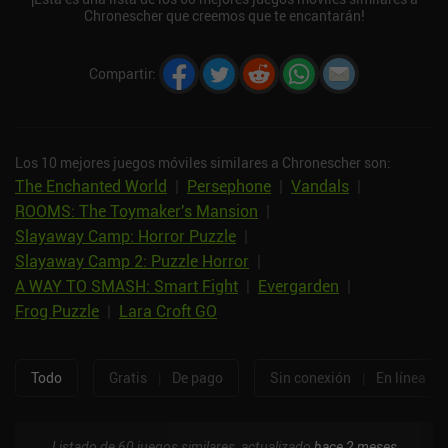
Chronescher que creemos que te encantarán!
Compartir
:
Los 10 mejores juegos móviles similares a Chronescher son:
The Enchanted World
|
Persephone
|
Vandals
|
ROOMS: The Toymaker's Mansion
|
Slayaway Camp: Horror Puzzle
|
Slayaway Camp 2: Puzzle Horror
|
A WAY TO SMASH: Smart Fight
|
Evergarden
|
Frog Puzzle
|
Lara Croft GO
Todo
Gratis
|
De pago
Sin conexión
|
En línea
Listado de 60 juegos similares, actualizado
hace 2 meses