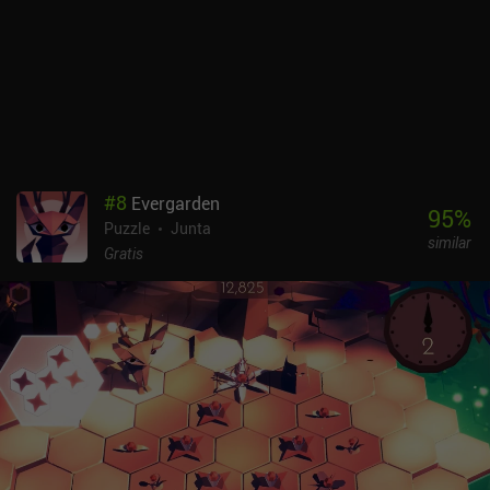
seleccionar a un enemigo concreto en una sala abarrotada de
adversarios. Dejando a un lado este pequeño inconveniente, creo
que la mayoría de los entusiastas de los puzles disfrutarán con los
150 niveles de dificultad progresiva del juego.A Way To Smash se
monetiza mediante iAPs que van desde los 0,99 $ para obtener
más moneda del juego hasta los 14,99 $ para desbloquear
personajes al instante. Los anuncios también aparecen después
de algunos intentos de nivel, pero se pueden eliminar con una
compra de 1,99 $.Con su cautivadora mezcla de estrategia y
#
8
Evergarden
acción, A Way To Smash es un juego imprescindible para los
95
%
Puzzle
Junta
entusiastas de los puzles que buscan una experiencia de juego
similar
envolvente y desafiante.
Gratis