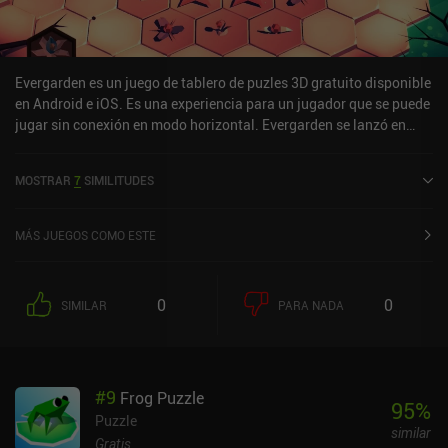
Evergarden es un juego de tablero de puzles 3D gratuito disponible
en Android e iOS. Es una experiencia para un jugador que se puede
jugar sin conexión en modo horizontal. Evergarden se lanzó en
marzo de 2019 y tiene una valoración actual de 4,3 sobre 5,0 en
iOS App Store.
MOSTRAR
7
SIMILITUDES
MÁS JUEGOS COMO ESTE
0
0
SIMILAR
PARA NADA
#
9
Frog Puzzle
95
%
Puzzle
similar
Gratis