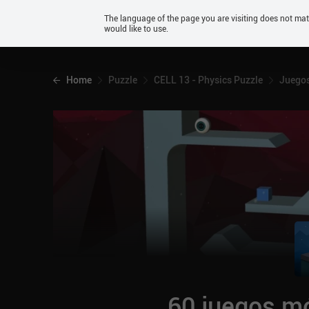
Android
The language of the page you are visiting does not ma
would like to use.
iOS
Home
Puzzle
CELL 13 - Physics Puzzle
Juegos
60 juegos mó