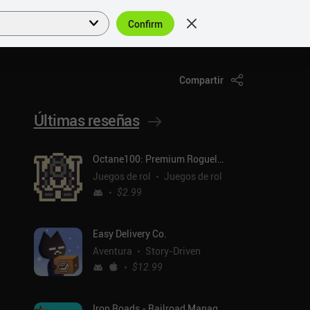
Confirm
Acceder
ES
Compartir
Últimas reseñas
Octane100: Premium Roguelike
Juegos de rol
Juegos de rol
$2.99
Easy Delivery Co.
Aventura
Story-Driven
$12.99
Iron Roads - Railroad Manager