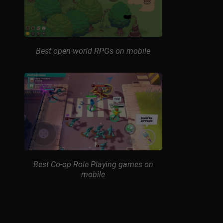
Best open-world RPGs on mobile
Best Co-op Role Playing games on
mobile