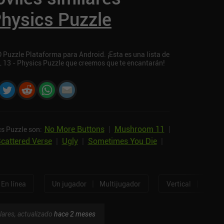
Physics Puzzle
Puzzle Plataforma para Android. ¡Esta es una lista de
L 13 - Physics Puzzle que creemos que te encantarán!
No More Buttons
|
Mushroom 11
|
cs Puzzle son:
cattered Verse
|
Ugly
|
Sometimes You Die
|
|
|
En línea
Un jugador
Multijugador
Vertical
Horizo
lares, actualizado
hace 2 meses