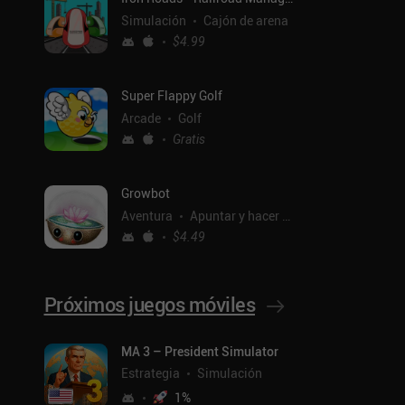
Simulación
Cajón de arena
$4.99
Super Flappy Golf
Arcade
Golf
Gratis
Growbot
Aventura
Apuntar y hacer clic
$4.49
Próximos juegos móviles
ntal
MA 3 – President Simulator
Estrategia
Simulación
1
%