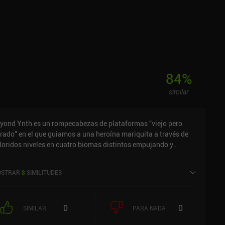
84
%
similar
yond Ynth es un rompecabezas de plataformas "viejo pero
rado" en el que guiamos a una heroína mariquita a través de
loridos niveles en cuatro biomas distintos empujando y
ando cajas para llegar a salvo a la meta. Podemos movernos
izquierda y derecha, saltar entre plataformas y empujar
STRAR
8
SIMILITUDES
versos objetos. Pero la mayor parte de la jugabilidad gira en
rno a cajas de diversas formas y tamaños en las que podemos
trar. Una vez dentro, podemos tocar botones para girar estas
0
0
jas en el sentido de las agujas del reloj o en sentido contrario
SIMILAR
PARA NADA
a llegar a los objetos que intentamos recoger. Cada bioma