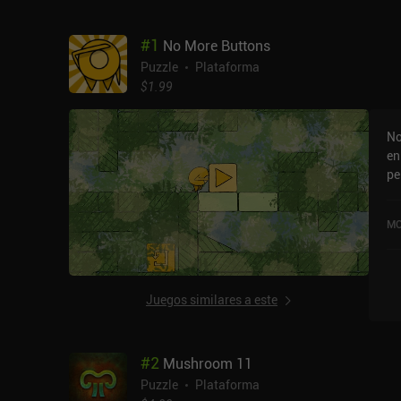
#
1
No More Buttons
Puzzle
Plataforma
$1.99
No
en
pe
físico
es
MO
ob
ob
de
es
Juegos similares a este
re
in
nuestro
#
2
Mushroom 11
in
ca
Puzzle
Plataforma
par