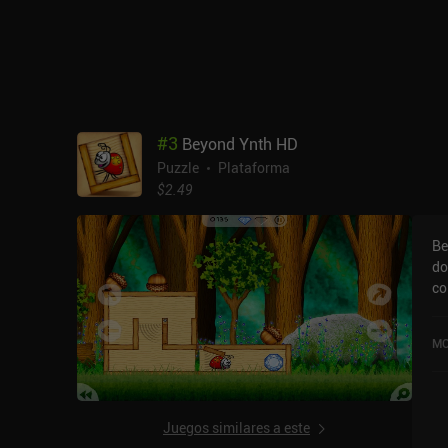
#
3
Beyond Ynth HD
Puzzle
Plataforma
$2.49
Be
do
co
gir
a 
MO
di
to
en
ca
Juegos similares a este
par