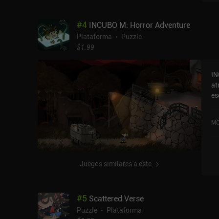
qu
Po
#
4
INCUBO M: Horror Adventure
de
ch
Plataforma
Puzzle
ro
$1.99
sol abrasad
lo
IN
me
at
pe
es
lo
des
difí
un
pr
MO
pa
que i
ac
la
es
pr
sedient
ju
Juegos similares a este
lo
po
como pistas.
#
5
Scattered Verse
ar
ar
Puzzle
Plataforma
Es