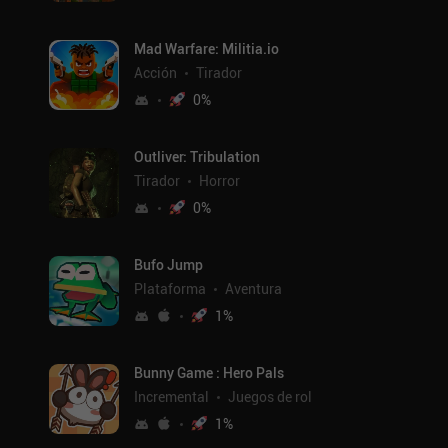
Mad Warfare: Militia.io
Acción
Tirador
0
%
Outliver: Tribulation
Tirador
Horror
0
%
Bufo Jump
Plataforma
Aventura
1
%
Bunny Game : Hero Pals
Incremental
Juegos de rol
1
%