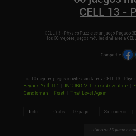
CELL 13 - 
CELL 13 - Physics Puzzle es un juego Pagado 3D 
los 60 mejores juegos móviles similares a CEL
Compartir
:
Los 10 mejores juegos móviles similares a CELL 13 - Physi
Beyond Ynth HD
|
INCUBO M: Horror Adventure
|
S
Candleman
|
Feist
|
That Level Again
|
|
Todo
Gratis
De pago
Sin conexión
Listado de 60 juegos simi