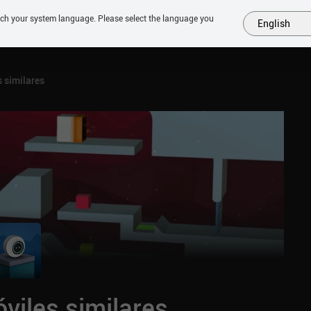
tch your system language. Please select the language you
English
MÁS
PRÓXIMOS
SIMILARES
COLECCIONES
TOP
 similares
viles similares