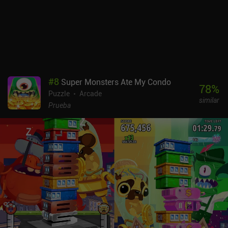
iAPs para eliminar los anuncios o ganar ratbucks que se usan para
cosméticos. El queso que recogemos a través del juego también se
puede gastar para engañar a la muerte. Este juego está hecho para
ser jugado en ráfagas rápidas entre pequeños descansos, por lo
que es un buen ajuste para los fans de arcade.
#
8
Super Monsters Ate My Condo
78
%
Puzzle
Arcade
similar
Prueba