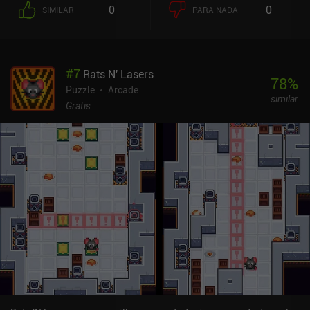
0
0
SIMILAR
PARA NADA
#
7
Rats N' Lasers
78
%
Puzzle
Arcade
similar
Gratis