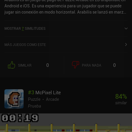
Android e iOS. Es una experiencia para un jugador que se puede
jugar sin conexión en modo horizontal. Arabilis se lanzó en marzo
de 2022 y tiene una valoración actual de 5 sobre 5,0 en iOS App
Store.
MOSTRAR
7
SIMILITUDES
MÁS JUEGOS COMO ESTE
0
0
SIMILAR
PARA NADA
#
3
McPixel Lite
84
%
Puzzle
Arcade
similar
Prueba