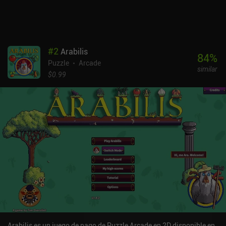
#
2
Arabilis
84
%
Puzzle
Arcade
similar
$0.99
Arabilis es un juego de pago de Puzzle Arcade en 2D disponible en