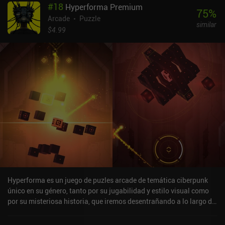
#
18
Hyperforma Premium
75
%
Arcade
Puzzle
similar
$4.99
Hyperforma es un juego de puzles arcade de temática ciberpunk
único en su género, tanto por su jugabilidad y estilo visual como
por su misteriosa historia, que iremos desentrañando a lo largo de
los siete capítulos del juego.Nuestro objetivo es piratear una
antigua red informática en el ciberespacio atacando su núcleo con