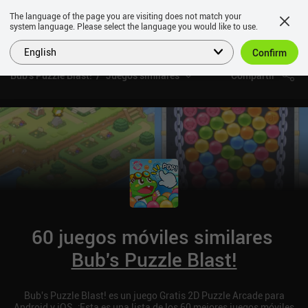
The language of the page you are visiting does not match your
system language. Please select the language you would like to use.
English
Confirm
Bub's Puzzle Blast!
Juegos similares
Compartir
60 juegos móviles similares
Bub's Puzzle Blast!
Bub's Puzzle Blast! es un juego Gratis 2D Puzzle Arcade para
Android y iOS. ¡Esta es una lista de los 60 mejores juegos móviles