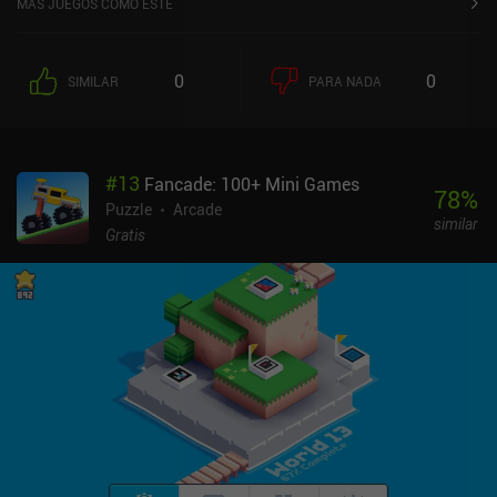
MÁS JUEGOS COMO ESTE
toques es clave para que la pelota caiga donde queremos. Por
ejemplo, puede que necesitemos una trayectoria ascendente para
que la bola caiga y rebote en una plataforma, o puede que
0
0
SIMILAR
PARA NADA
tengamos que cronometrar nuestro toque para que la bola acabe
girando en el sentido de las agujas del reloj en lugar de en sentido
contrario en el siguiente anillo, algo que a menudo afecta en gran
medida a nuestra capacidad para terminar el nivel. El juego cuenta
#
13
Fancade: 100+ Mini Games
con más de 80 niveles que introducen progresivamente algunas
78
%
mecánicas nuevas.Aunque Into the Loop es un juego muy sencillo,
Puzzle
Arcade
similar
la necesidad de pensar con antelación y de perfeccionar nuestra
Gratis
sincronización y nuestros reflejos hace que el juego sea divertido.
Uno de los inconvenientes del juego es la escasa variedad de
mecánicas de puzle, pero cada nivel supone un reto único y hace
un buen uso de las mecánicas. Into the Loop se monetiza
mostrando banners publicitarios en la parte inferior de la pantalla.
A pesar de lo que dice su página de Google Play, no hay iAPs en el
momento de escribir este artículo. En lo que respecta a los juegos
de rompecabezas basados en la física, merece la pena probarlo
por su jugabilidad única.