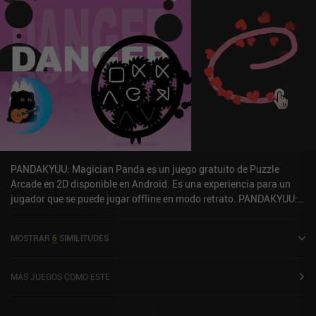
"superpoderes" que ayudan mucho a superar niveles difíciles. Si
prefieres ver anuncios entre niveles en lugar de pagar, también hay
una versión GRATUITA del juego. Sea cual sea tu preferencia, no
dejes de probar Cut the Rope: Experiments: es uno de esos juegos
para móvil que todo el mundo debería probar al menos una vez.
PANDAKYUU: Magician Panda es un juego gratuito de Puzzle
Arcade en 2D disponible en Android. Es una experiencia para un
jugador que se puede jugar offline en modo retrato. PANDAKYUU:
Mago Panda se lanzó en septiembre de 2024 y tiene una
valoración actual de 4,2 sobre 5,0 en Google Play.
MOSTRAR
6
SIMILITUDES
MÁS JUEGOS COMO ESTE