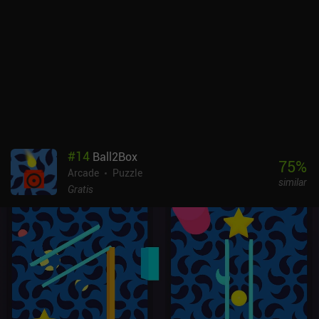
9,99 $ que elimina todos los anuncios y nos permite saltarnos los
tiempos de espera para desbloquear nuevos minijuegos. Por
suerte, si puedes vivir con los anuncios, los iAP nunca son
necesarios, ya que todo el contenido está disponible en la versión
gratuita, lo que convierte a Fancade en una excelente opción para
los entusiastas de los puzles.
#
14
Ball2Box
75
%
Arcade
Puzzle
similar
Gratis