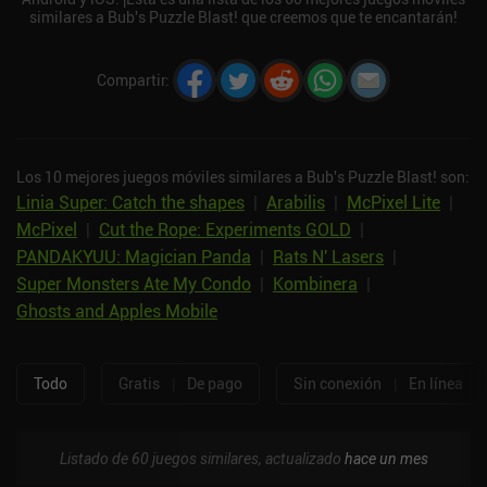
similares a Bub's Puzzle Blast! que creemos que te encantarán!
Compartir
:
Los 10 mejores juegos móviles similares a Bub's Puzzle Blast! son:
Linia Super: Catch the shapes
|
Arabilis
|
McPixel Lite
|
McPixel
|
Cut the Rope: Experiments GOLD
|
PANDAKYUU: Magician Panda
|
Rats N' Lasers
|
Super Monsters Ate My Condo
|
Kombinera
|
Ghosts and Apples Mobile
Todo
Gratis
|
De pago
Sin conexión
|
En línea
Listado de 60 juegos similares, actualizado
hace un mes