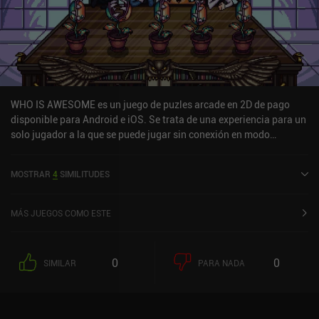
WHO IS AWESOME es un juego de puzles arcade en 2D de pago
disponible para Android e iOS. Se trata de una experiencia para un
solo jugador a la que se puede jugar sin conexión en modo
horizontal. WHO IS AWESOME salió a la venta en febrero de 2020 y
cuenta actualmente con una valoración de 4 sobre 5,0 en Google
MOSTRAR
4
SIMILITUDES
Play y de 5 sobre 5,0 en la App Store de iOS.
MÁS JUEGOS COMO ESTE
0
0
SIMILAR
PARA NADA