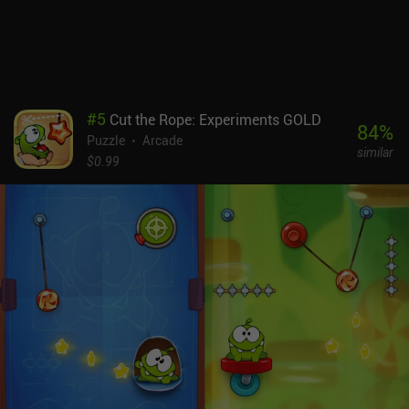
#
5
Cut the Rope: Experiments GOLD
84
%
Puzzle
Arcade
similar
$0.99