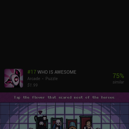
#
17
WHO IS AWESOME
75
%
Arcade
Puzzle
similar
$1.99