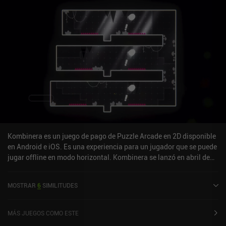
condominio especial que puede usarse sobre cualquier monstruo
para activar su respectivo poder especial. Apilando tres
condominios es también como intercambiamos entre nuestros
cuatro monstruos totales. Cada nivel se genera aleatoriamente y el
objetivo es sobrevivir durante 2 minutos, lo que hace que el juego
sea perfecto para una partida rápida y casual. En la pantalla de
inicio se nos muestran constantemente 3 objetivos que se
sustituyen en cuanto se completan. La única otra sensación de
progresión viene de desbloquear cosméticos para nuestros
monstruos. La jugabilidad es caóticamente divertida. Ojalá
hubiera un modo sin fin. Super Monsters Ate My Condo se puede
probar gratis, con un iAP de 2,99 $ para desbloquear el juego
completo.
Kombinera es un juego de pago de Puzzle Arcade en 2D disponible
en Android e iOS. Es una experiencia para un jugador que se puede
jugar offline en modo horizontal. Kombinera se lanzó en abril de
2022 y tiene una valoración actual de 3,7 sobre 5,0 en Google Play
y de 4,8 sobre 5,0 en la App Store de iOS.
MOSTRAR
6
SIMILITUDES
MÁS JUEGOS COMO ESTE