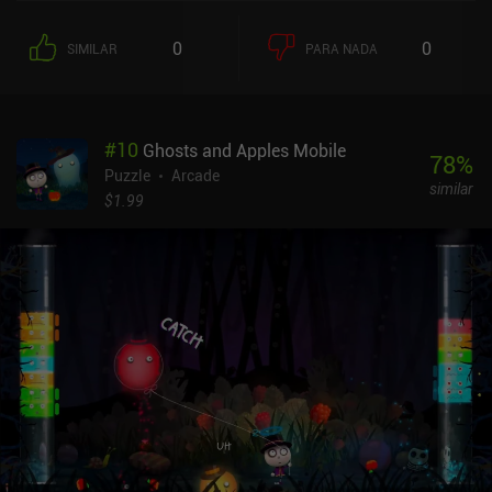
0
0
SIMILAR
PARA NADA
#
10
Ghosts and Apples Mobile
78
%
Puzzle
Arcade
similar
$1.99