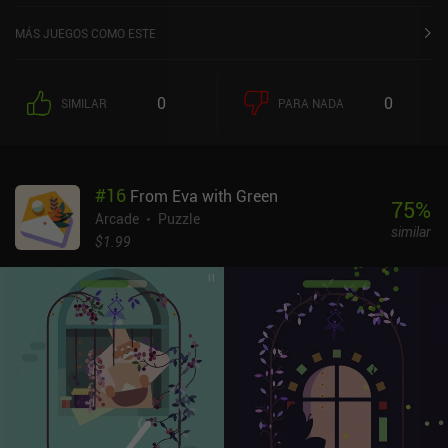
MÁS JUEGOS COMO ESTE
0
0
SIMILAR
PARA NADA
#
16
From Eva with Green
75
%
Arcade
Puzzle
similar
$1.99