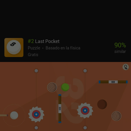
#
2
Last Pocket
90
%
Puzzle
Basado en la física
similar
Gratis