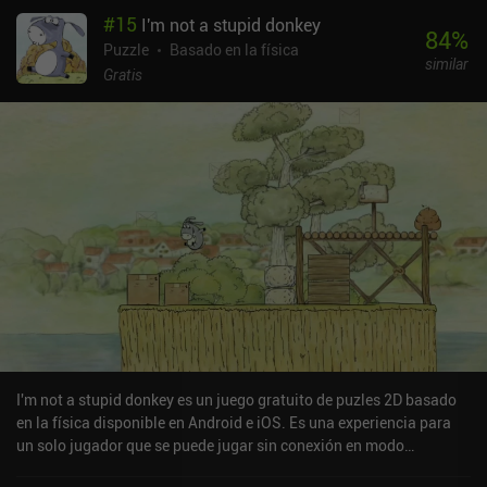
general, el remake es fiel hasta el extremo. Angry Birds cuenta
#
15
I'm not a stupid donkey
actualmente con más de 500 niveles. Puede que necesites tantos
84
%
intentos para completar algunos niveles que empieces a
Puzzle
Basado en la física
similar
preguntarte si estás haciendo algo mal, pero el juego es
Gratis
demasiado adictivo como para dejarlo. Desgraciadamente, este
remake también ha portado varios elementos de diseño que ahora
están desfasados, como el botón de reinicio, situado dentro de un
menú en lugar de directamente en la pantalla. Los gráficos
también son planos y simples en comparación con los últimos
juegos de Angry Birds.Rovio Classics: AB es un juego premium de
0,99 $ sin anuncios ni iAP, salvo las promociones cruzadas de sus
otros juegos. A pesar de su antigüedad, es un gran precio por la
cantidad de juegos que incluye. Esperemos que Rovio haga lo
mismo con Bad Piggies y otros juegos clásicos, ya que tienen un
montón de gran jugabilidad oculta tras los anuncios y los
potenciadores.
I'm not a stupid donkey es un juego gratuito de puzles 2D basado
en la física disponible en Android e iOS. Es una experiencia para
un solo jugador que se puede jugar sin conexión en modo
horizontal. I'm not a stupid donkey se lanzó en enero de 2019 y