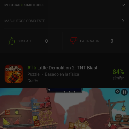
tiene una valoración actual de 4,8 sobre 5,0 en Google Play.
MOSTRAR
6
SIMILITUDES
MÁS JUEGOS COMO ESTE
0
0
SIMILAR
PARA NADA
#
16
Little Demolition 2: TNT Blast
84
%
Puzzle
Basado en la física
similar
Gratis