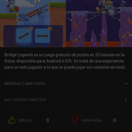
Bridge Legends es un juego gratuito de puzles en 2D basado en la
física, disponible para Android e iOS. Se trata de una experiencia
para un solo jugador a la que se puede jugar sin conexión en modo
vertical. Bridge Legends se lanzó en noviembre de 2020 y cuenta
actualmente con una valoración de 4,2 sobre 5,0 en Google Play y
MOSTRAR
7
SIMILITUDES
de 4,2 sobre 5,0 en la App Store de iOS.
MÁS JUEGOS COMO ESTE
0
0
SIMILAR
PARA NADA