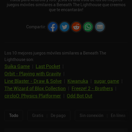
juegos móviles similares a Beneath The Lighthouse que creemos
que te encantarán!
Compartir
:
Los 10 mejores juegos móviles similares a Beneath The
Lighthouse son:
Suika Game
|
Last Pocket
|
Orbit - Playing with Gravity
|
Line Blaster - Draw & Solve
|
Kiwanuka
|
sugar game
|
The Wizard of Blox Collection
|
Freeze! 2 - Brothers
|
circloO: Physics Platformer
|
Odd Bot Out
Todo
Gratis
|
De pago
Sin conexión
|
En línea