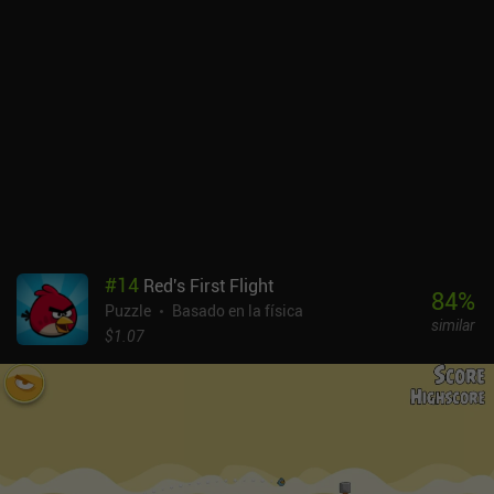
También podemos colocar simpáticos personajes que pueden
correr, saltar, soplar un ventilador eléctrico, quemar cosas con un
lanzallamas o disparar rayos láser por los ojos. Algunos de los
objetos están bloqueados cuando empezamos el nivel, mientras
que los demás los elegimos de un grupo limitado y los colocamos
correctamente para resolver el puzzle. A lo largo de cada nivel,
también podemos recoger estrellas que desbloquean nuevos
objetos para el modo Creativo del juego, que nos permite crear
nuestros propios puzles y compartirlos con el mundo. Por
desgracia, no he podido conectarme al servidor, así que no puedo
decir lo bien que funciona. A pesar de ese pequeño problema, si te
gustan los ingeniosos juegos de puzles de física, el juego es un
#
14
Red's First Flight
gran entretenimiento para toda la familia. Inventioneers es un
84
%
Puzzle
Basado en la física
juego premium de 2,99 $, pero también hay una versión demo
similar
gratuita con un único iAP para desbloquear el juego completo.
$1.07