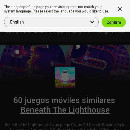
The language of the page you are visiting does not match your
system language. Please select the language you would like to use.
English
Confirm
Beneath The Lighthouse
Juegos similares
Compartir
60 juegos móviles similares
Beneath The Lighthouse
Beneath The Lighthouse es un juego Gratis 2D Puzzle Basado en la
física para Android y iOS. ¡Esta es una lista de los 60 mejores