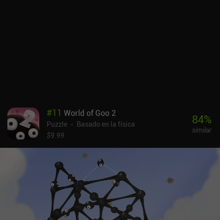
una gran característica para jugar.Odd Bot Out solía ser un juego
premium de 4,99 $, pero ahora se puede jugar de forma gratuita,
con anuncios ocasionales que se muestran entre los niveles. Un
único iAP de 3,99 $ elimina estos anuncios, pero no es en absoluto
necesario para disfrutar de este maravilloso juego.
#
11
World of Goo 2
84
%
Puzzle
Basado en la física
similar
$9.99