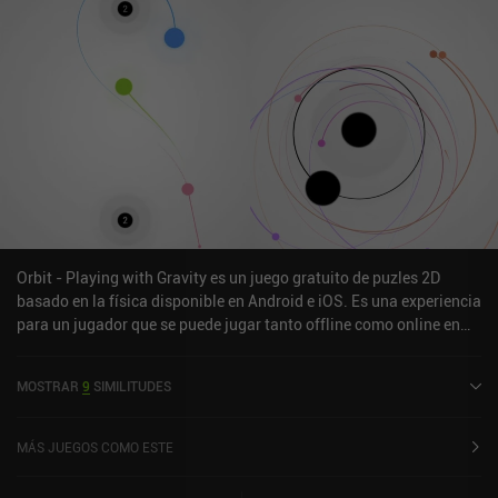
eliminar mediante un único iAP de 1,99 $, que recomiendo
encarecidamente, ya que el juego, por desgracia, fuerza los
anuncios incluso después de unos cuantos reintentos en el mismo
nivel.
Orbit - Playing with Gravity es un juego gratuito de puzles 2D
basado en la física disponible en Android e iOS. Es una experiencia
para un jugador que se puede jugar tanto offline como online en
modo retrato. Orbit - Playing with Gravity se lanzó en septiembre
de 2015 y tiene una valoración actual de 4,5 sobre 5,0 en Google
MOSTRAR
9
SIMILITUDES
Play y de 4,8 sobre 5,0 en la App Store de iOS.
MÁS JUEGOS COMO ESTE