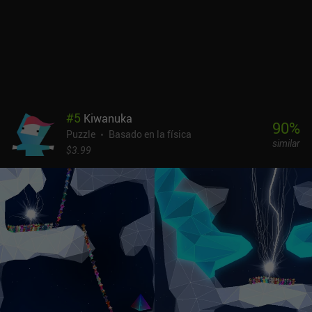
juego original que fue lanzado en 2012 como 'Drawtopia', está
claro que el estilo artístico simplista también ha sido pulido y
refinado.Line Blaster monetiza requiriendo que veamos un
anuncio cada tres niveles. Por suerte, se pueden eliminar mediante
un único iAP de 2,99 $. A pesar de sus gráficos minimalistas, es
uno de esos juegos que funcionan perfectamente en una pantalla
táctil, así que si eres un fan de los puzles para móviles, Line
Blaster merece la pena probarlo.
#
5
Kiwanuka
90
%
Puzzle
Basado en la física
similar
$3.99