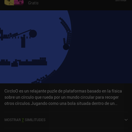
Gratis
CircloO es un relajante puzle de plataformas basado en la física
sobre un círculo que rueda por un mundo circular para recoger
otros círculos.Jugando como una bola situada dentro de un
círculo hueco, tocamos la parte izquierda de la pantalla para rodar
a la izquierda, y la parte derecha para rodar a la derecha. Nuestro
MOSTRAR
7
SIMILITUDES
objetivo es recoger anillos situados en distintas partes del nivel de
difícil acceso, utilizando el entorno en nuestro beneficio. Cada vez