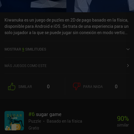
Kiwanuka es un juego de puzles en 2D de pago basado en la física,
disponible para Android e iOS. Se trata de una experiencia para un
solo jugador a la que se puede jugar sin conexión en modo vertical.
Kiwanuka salió a la venta en junio de 2014 y cuenta actualmente
con una valoración de 3,9 sobre 5,0 en Google Play y de 4,5 sobre
MOSTRAR
9
SIMILITUDES
5,0 en la App Store de iOS.
MÁS JUEGOS COMO ESTE
0
0
SIMILAR
PARA NADA
#
6
sugar game
90
%
Puzzle
Basado en la física
similar
Gratis