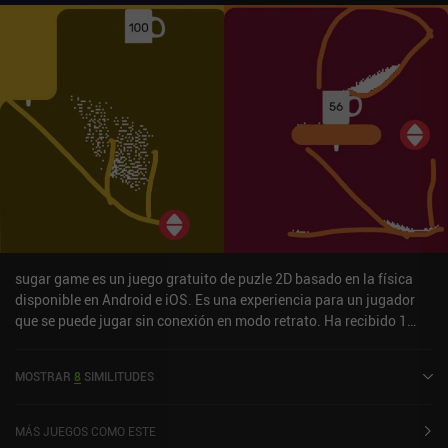
sugar game es un juego gratuito de puzle 2D basado en la física
disponible en Android e iOS. Es una experiencia para un jugador
que se puede jugar sin conexión en modo retrato. Ha recibido 1
valoración de usuario de la comunidad MiniReview. sugar game se
lanzó en octubre de 2021 y tiene una valoración actual de 4,6
MOSTRAR
8
SIMILITUDES
sobre 5,0 en Google Play y de 4,3 sobre 5,0 en la App Store de iOS.
MÁS JUEGOS COMO ESTE