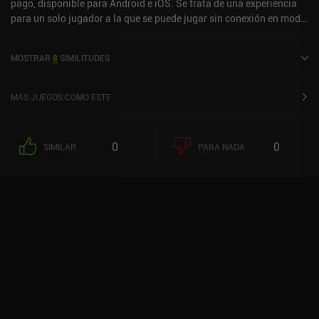
pago, disponible para Android e iOS. Se trata de una experiencia
para un solo jugador a la que se puede jugar sin conexión en modo
vertical. Ha recibido 2 valoraciones de los usuarios de la
comunidad MiniReview. Suika Game se lanzó en marzo de 2024 y
MOSTRAR
8
SIMILITUDES
tiene actualmente una puntuación de 3,8 sobre 5,0 en Google Play
y de 3,9 sobre 5,0 en la App Store de iOS.
MÁS JUEGOS COMO ESTE
0
0
SIMILAR
PARA NADA