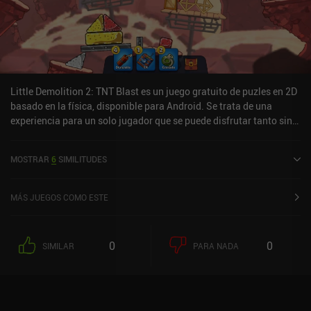
Little Demolition 2: TNT Blast es un juego gratuito de puzles en 2D
basado en la física, disponible para Android. Se trata de una
experiencia para un solo jugador que se puede disfrutar tanto sin
conexión como en línea, en modo horizontal. Little Demolition 2:
TNT Blast se lanzó en febrero de 2025 y tiene actualmente una
MOSTRAR
6
SIMILITUDES
valoración de 3,9 sobre 5,0 en Google Play.
MÁS JUEGOS COMO ESTE
0
0
SIMILAR
PARA NADA