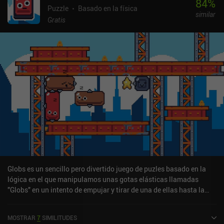
84
%
Puzzle
Basado en la física
similar
Gratis
Globs es un sencillo pero divertido juego de puzles basado en la
lógica en el que manipulamos unas gotas elásticas llamadas
"Globs" en un intento de empujar y tirar de una de ellas hasta la
meta en cada nivel de una sola pantalla. Cada Globo puede
estirarse en una dirección determinada y a una distancia máxima.
MOSTRAR
7
SIMILITUDES
Algunos pueden estirarse más hacia la izquierda que hacia la