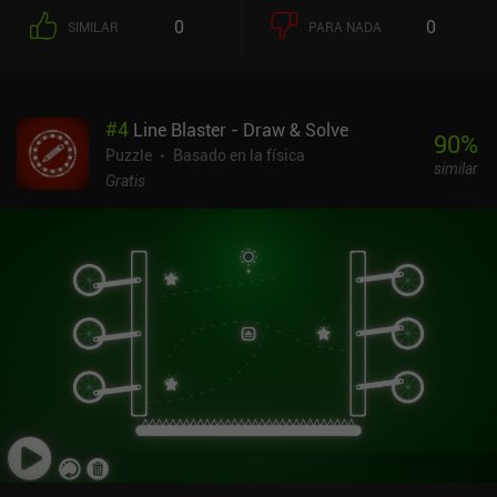
0
0
SIMILAR
PARA NADA
#
4
Line Blaster - Draw & Solve
90
%
Puzzle
Basado en la física
similar
Gratis