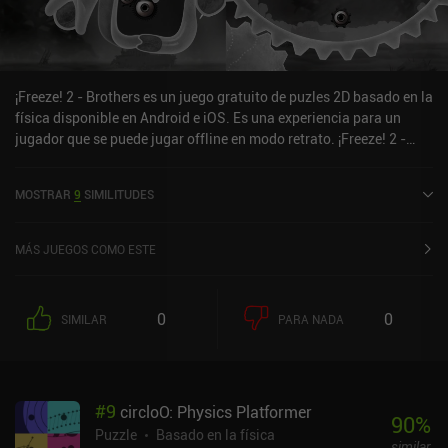
¡Freeze! 2 - Brothers es un juego gratuito de puzles 2D basado en la
física disponible en Android e iOS. Es una experiencia para un
jugador que se puede jugar offline en modo retrato. ¡Freeze! 2 -
Brothers se lanzó en junio de 2015 y tiene una valoración actual de
4,4 sobre 5,0 en Google Play y de 4,7 sobre 5,0 en la App Store de
MOSTRAR
9
SIMILITUDES
iOS.
MÁS JUEGOS COMO ESTE
0
0
SIMILAR
PARA NADA
#
9
circloO: Physics Platformer
90
%
Puzzle
Basado en la física
similar