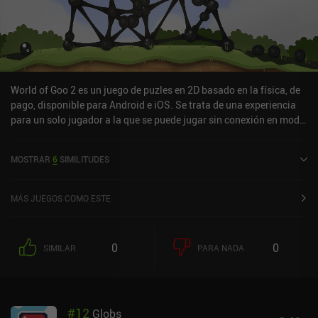
World of Goo 2 es un juego de puzles en 2D basado en la física, de
pago, disponible para Android e iOS. Se trata de una experiencia
para un solo jugador a la que se puede jugar sin conexión en modo
horizontal. Ha recibido una valoración de un usuario de la
comunidad de MiniReview. World of Goo 2 salió a la venta en abril
MOSTRAR
6
SIMILITUDES
de 2025 y tiene actualmente una puntuación de 4,8 sobre 5,0 en
Google Play y de 4,1 sobre 5,0 en la App Store de iOS.
MÁS JUEGOS COMO ESTE
0
0
SIMILAR
PARA NADA
#
12
Globs