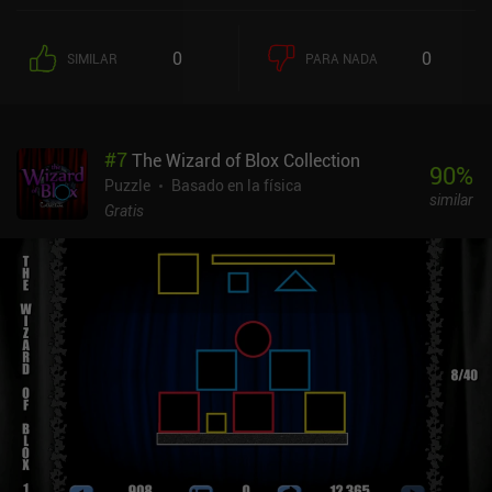
0
0
SIMILAR
PARA NADA
#
7
The Wizard of Blox Collection
90
%
Puzzle
Basado en la física
similar
Gratis