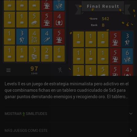
Levels II es un juego de estrategia minimalista pero adictivo en el
que combinamos fichas en un tablero cuadriculado de 5x5 para
ganar puntos derrotando enemigos y recogiendo oro. El tablero
consta de cartas azules de héroe, amarillas de tesoro y rojas de
enemigo. En la parte superior de cada carta hay un número que
MOSTRAR
9
SIMILITUDES
indica su valor, que aumenta cada vez que fusionamos la carta con
otra del mismo tipo. Así, para derrotar a un enemigo de valor 4,
podríamos fusionar dos cartas de héroe de valor 3 y luego mover
MÁS JUEGOS COMO ESTE
ese héroe combinado a la carta enemiga. Cada vez que nos