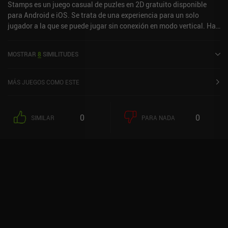
Stamps es un juego casual de puzles en 2D gratuito disponible
para Android e iOS. Se trata de una experiencia para un solo
jugador a la que se puede jugar sin conexión en modo vertical. Ha
recibido 2 valoraciones de los usuarios de la comunidad
MiniReview. Stamps se lanzó en junio de 2025 y tiene actualmente
MOSTRAR
8
SIMILITUDES
una valoración de 5 sobre 5,0 en la App Store de iOS.
MÁS JUEGOS COMO ESTE
0
0
SIMILAR
PARA NADA