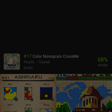
incentivados por pistas. Por suerte, todos los anuncios se pueden
eliminar mediante un único iAP de 1,99 $, que recomiendo
encarecidamente, ya que el juego, por desgracia, fuerza los
anuncios incluso después de unos cuantos reintentos en el mismo
nivel.
#
17
Color Nonogram CrossMe
68
%
Puzzle
Casual
similar
Gratis