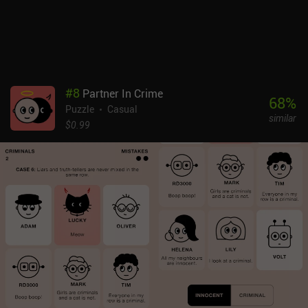
#
8
Partner In Crime
68
%
Puzzle
Casual
similar
$0.99