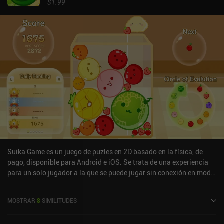
$1.99
Suika Game es un juego de puzles en 2D basado en la física, de
pago, disponible para Android e iOS. Se trata de una experiencia
para un solo jugador a la que se puede jugar sin conexión en modo
vertical. Ha recibido 2 valoraciones de los usuarios de la
comunidad MiniReview. Suika Game se lanzó en marzo de 2024 y
MOSTRAR
8
SIMILITUDES
tiene actualmente una puntuación de 3,8 sobre 5,0 en Google Play
y de 3,9 sobre 5,0 en la App Store de iOS.