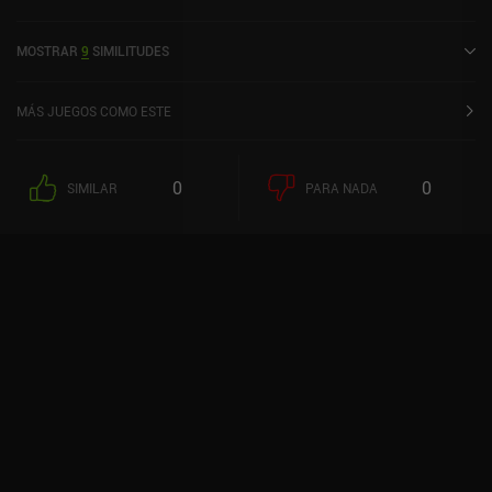
noviembre de 2023 y tiene una valoración actual de 3,2 sobre 5,0
en Google Play.
MOSTRAR
9
SIMILITUDES
MÁS JUEGOS COMO ESTE
0
0
SIMILAR
PARA NADA