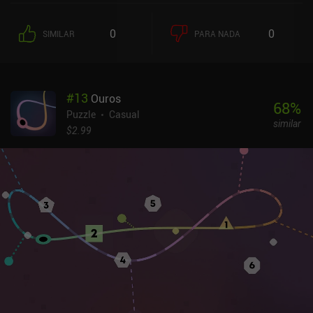
fusionamos para destruir una carta, aparece una nueva carta, por
lo que la cuadrícula está constantemente llena. Pero a diferencia
0
0
SIMILAR
PARA NADA
del primer juego de LEVELS, las cartas no aparecen
aleatoriamente. En lugar de eso, al combinar cartas de tesoro
siempre aparece una carta de héroe, al combinar héroes o recoger
tesoros aparecen enemigos, y al derrotar a los enemigos aparecen
#
13
Ouros
tesoros. Esto da un toque de estrategia al juego. El objetivo
68
%
principal es recoger tantos tesoros como sea posible para
Puzzle
Casual
similar
conseguir una puntuación alta. El juego termina cuando no se
$2.99
pueden mover o unir más fichas. Cuando eso ocurre, debemos
empezar una nueva carrera para ver si podemos superar nuestra
puntuación anterior, igual que en 2048 y otros juegos similares.
Levels II se monetiza a través de ocasionales anuncios forzados e
incentivados. Por suerte, un único iAP de 6,99 $ elimina todos los
anuncios y te permite jugar sin conexión. El modo de juego es
divertido para cuando estás aburrido, pero como en muchos
juegos similares, también se hace repetitivo rápidamente, sobre
todo porque no hay variaciones ni modos de juego adicionales.
Una opción para deshacer nuestro último movimiento también
habría sido útil, ya que es fácil cometer errores al fusionar fichas.