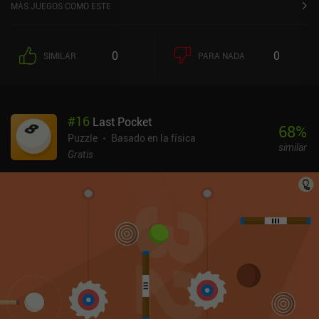
MÁS JUEGOS COMO ESTE
0
0
SIMILAR
PARA NADA
#
16
Last Pocket
68
%
Puzzle
Basado en la física
similar
Gratis