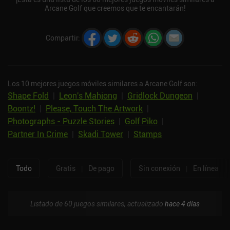
Arcane Golf que creemos que te encantarán!
Compartir
:
Los 10 mejores juegos móviles similares a Arcane Golf son:
Shape Fold
|
Leon's Mahjong
|
Gridlock Dungeon
|
Boontz!
|
Please, Touch The Artwork
|
Photographs - Puzzle Stories
|
Golf Piko
|
Partner In Crime
|
Skadi Tower
|
Stamps
Todo
Gratis
|
De pago
Sin conexión
|
En línea
Listado de 60 juegos similares, actualizado
hace 4 días