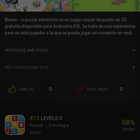
Bloom - a puzzle adventure es un juego casual de puzles en 2D
gratuito disponible para Android e iOS. Se trata de una experiencia
para un solo jugador a la que se puede jugar sin conexión en modo
vertical. Ha recibido 3 valoraciones de los usuarios de la
comunidad MiniReview. «Bloom - a puzzle adventure» se lanzó en
MOSTRAR
8
SIMILITUDES
junio de 2023 y tiene actualmente una puntuación de 3,8 sobre 5,0
en Google Play y de 4 sobre 5,0 en la App Store de iOS.
MÁS JUEGOS COMO ESTE
0
0
SIMILAR
PARA NADA
#
12
LEVELS II
68
%
Puzzle
Estrategia
similar
Gratis