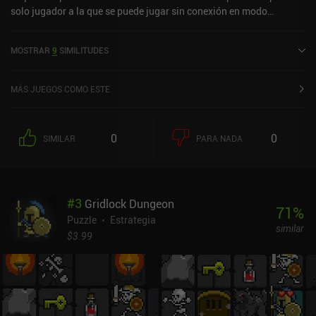
solo jugador a la que se puede jugar sin conexión en modo
horizontal. Leon's Mahjong salió a la venta en agosto de 2025 y
cuenta actualmente con una valoración de 4,9 sobre 5,0 en Google
MOSTRAR
9
SIMILITUDES
Play y de 4,5 sobre 5,0 en la App Store de iOS.
MÁS JUEGOS COMO ESTE
0
0
SIMILAR
PARA NADA
#
3
Gridlock Dungeon
71
%
Puzzle
Estrategia
similar
$3.99