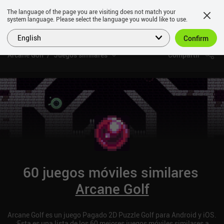
The language of the page you are visiting does not match your
system language. Please select the language you would like to use.
English
Confirm
Arcane Golf
Juegos similares
Compartir
60 juegos móviles similares
Arcane Golf
Arcane Golf es un juego Pagado 2D Puzzle Golf para Android y iOS.
¡Esta es una lista de los 60 mejores juegos móviles similares a