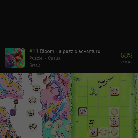
#
11
Bloom - a puzzle adventure
68
%
Puzzle
Casual
similar
Gratis