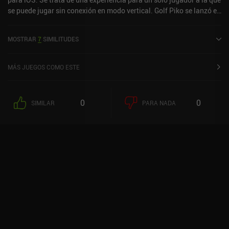
se puede jugar sin conexión en modo vertical. Golf Piko se lanzó en
enero de 2026 y cuenta actualmente con una valoración de 4,5
sobre 5,0 en la App Store de iOS.
MOSTRAR
7
SIMILITUDES
MÁS JUEGOS COMO ESTE
0
0
SIMILAR
PARA NADA