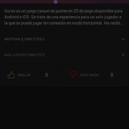
Ouros es un juego casual de puzles en 2D de pago disponible para
Android e iOS. Se trata de una experiencia para un solo jugador a
la que se puede jugar sin conexión en modo horizontal. Ha recibido
2 valoraciones de los usuarios de la comunidad MiniReview. Ouros
se lanzó en agosto de 2024 y tiene actualmente una puntuación de
MOSTRAR
8
SIMILITUDES
5 sobre 5,0 en Google Play y de 4,9 sobre 5,0 en la App Store de
iOS.
MÁS JUEGOS COMO ESTE
0
0
SIMILAR
PARA NADA