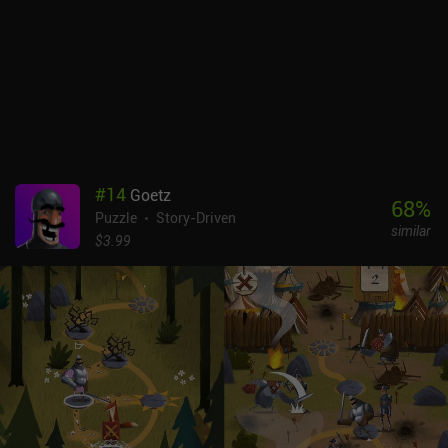
#
14
Goetz
68
%
Puzzle
Story-Driven
similar
$3.99