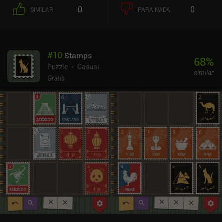
0
0
SIMILAR
PARA NADA
#
10
Stamps
68
%
Puzzle
Casual
similar
Gratis