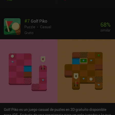
puzles, que imitan -mecánica y estilísticamente- los
acontecimientos que suceden en cada escena. Por ejemplo, al
encontrar la trayectoria correcta para una pelota en movimiento,
#
7
Golf Piko
simulamos una escena de competición de clavados; y al resolver
68
%
puzles de tres en raya, representamos una escena de lanzamiento
Puzzle
Casual
similar
de hechizos. Y como tenemos pistas ilimitadas a nuestra
Gratis
disposición, ni siquiera los puzles más difíciles estancan nuestro
progreso. Lo que no me ha gustado son las oscuras y truculentas
historias del juego sobre las graves consecuencias de tomar las
decisiones equivocadas. Muerte, violencia, sufrimiento, desgracia,
envidia, engaño, traición... son sólo algunos de los temas que toca
este juego. Aborda estos temas de una manera bastante
descuidada y salvaje, como si tratara de inducir el mayor número
posible de emociones negativas. Incluso cuando se da la opción de
deshacer una fatídica elección hecha por uno de los protagonistas,
esto conduce a un final agridulce en el mejor de los casos.
Photographs es un juego premium de 3,99 dólares sin anuncios ni
iAPs. Aunque su historia deja un regusto extraño, el juego
proporciona una experiencia bastante única que todos los
aficionados a los juegos de puzles poco habituales deberían
Golf Piko es un juego casual de puzles en 2D gratuito disponible
probar.
para iOS. Se trata de una experiencia para un solo jugador a la que