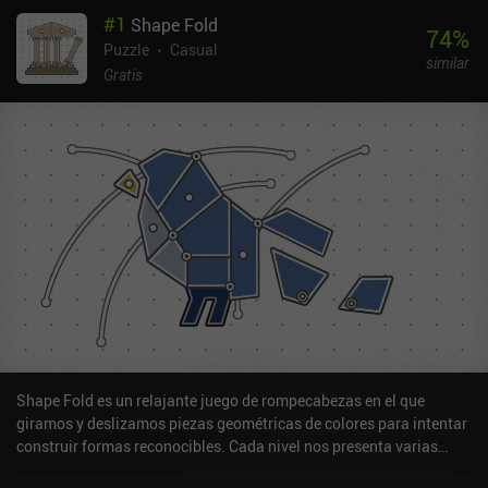
#
1
Shape Fold
74
%
Puzzle
Casual
similar
Gratis
Shape Fold es un relajante juego de rompecabezas en el que
giramos y deslizamos piezas geométricas de colores para intentar
construir formas reconocibles. Cada nivel nos presenta varias
piezas poligonales que están unidas a "raíles" sobre un papel