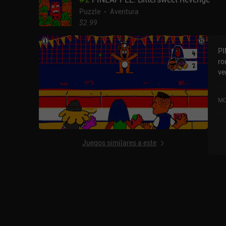
Puzzle
Aventura
$2.99
PI
ro
ve
pl
deliber
MO
su
am
se
es
Juegos similares a este
está 
nu
mi
ac
y 
pu
hab
al