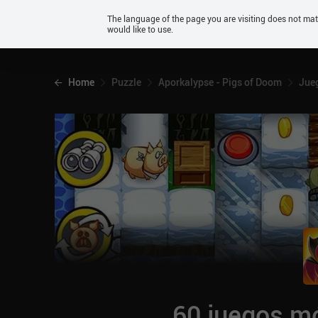
Android
The language of the page you are visiting does not ma
would like to use.
iOS
Home
Puzzle
Aporkalypse - Pigs of Doom
Jueg
60 juegos mó