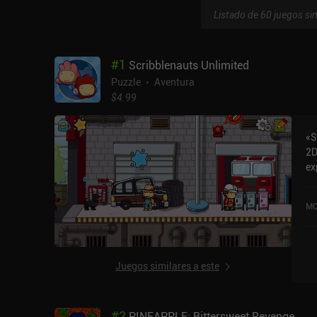
Listado de 60 juegos sim
#
1
Scribblenauts Unlimited
Puzzle
Aventura
$4.99
«S
2D
ex
co
us
MO
Un
pu
Ap
Juegos similares a este
#
2
PINEAPPLE: Bittersweet Revenge