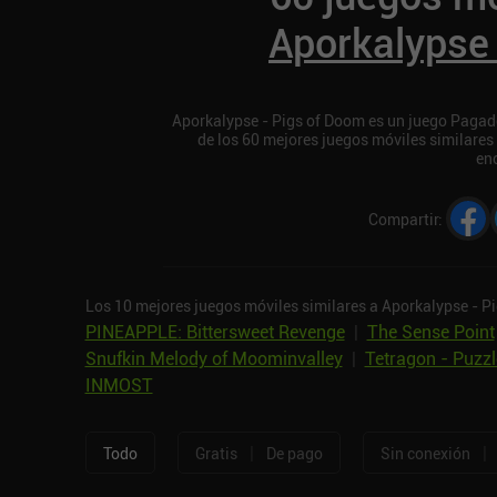
Aporkalypse
Aporkalypse - Pigs of Doom es un juego Pagado
de los 60 mejores juegos móviles similares
en
Compartir
:
Los 10 mejores juegos móviles similares a Aporkalypse - P
PINEAPPLE: Bittersweet Revenge
|
The Sense Point
Snufkin Melody of Moominvalley
|
Tetragon - Puzz
INMOST
|
|
Todo
Gratis
De pago
Sin conexión