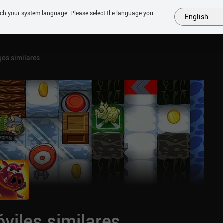
tch your system language. Please select the language you
English
MÁS
PRÓXIMOS
SIMILARES
COLECCIONES
TOP
os similares
viles similares