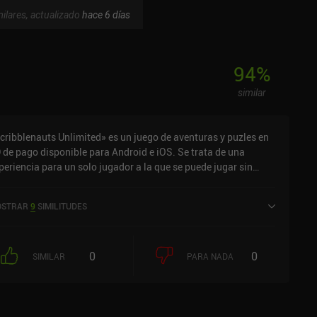
ilares, actualizado
hace 6 días
94
%
similar
cribblenauts Unlimited» es un juego de aventuras y puzles en
 de pago disponible para Android e iOS. Se trata de una
periencia para un solo jugador a la que se puede jugar sin
nexión en modo horizontal. Ha recibido una valoración de un
uario de la comunidad de MiniReview. Scribblenauts
STRAR
9
SIMILITUDES
limited se lanzó en diciembre de 2015 y tiene actualmente una
ntuación de 4 sobre 5,0 en Google Play y de 4,3 sobre 5,0 en la
p Store de iOS.
0
0
SIMILAR
PARA NADA