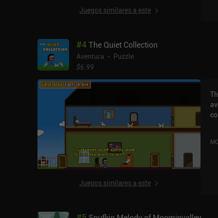
El
Juegos similares a este
la
pe
Po
#
4
The Quiet Collection
pe
idea
Aventura
Puzzle
de
$6.99
ap
per
Th
of
av
gé
co
disfruta
ob
un
fami
ni
MO
ll
se
es
de
en
ha
Juegos similares a este
co
bu
si
#
5
Snufkin Melody of Moominvalley
domésticos