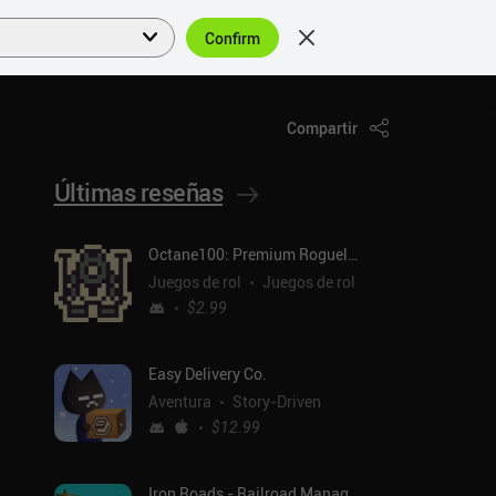
Confirm
Acceder
ES
Compartir
Últimas reseñas
Octane100: Premium Roguelike
Juegos de rol
Juegos de rol
$2.99
Easy Delivery Co.
Aventura
Story-Driven
$12.99
Iron Roads - Railroad Manager