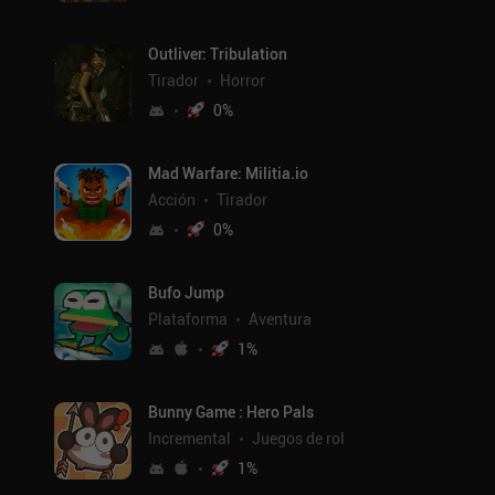
Outliver: Tribulation
Tirador
Horror
0
%
Mad Warfare: Militia.io
Acción
Tirador
0
%
Bufo Jump
Plataforma
Aventura
1
%
Bunny Game : Hero Pals
Incremental
Juegos de rol
1
%