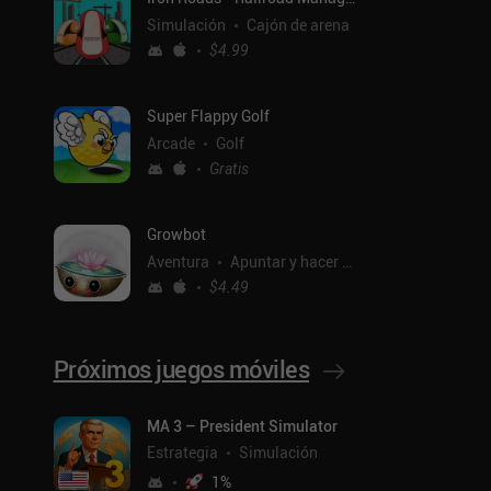
Simulación
Cajón de arena
$4.99
Super Flappy Golf
Arcade
Golf
Gratis
Growbot
Aventura
Apuntar y hacer clic
$4.49
Próximos juegos móviles
MA 3 – President Simulator
ntal
Estrategia
Simulación
1
%