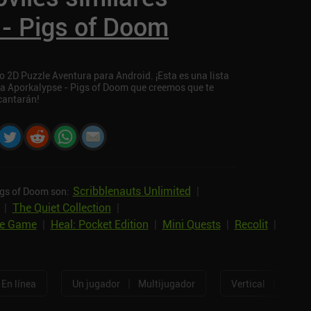
 - Pigs of Doom
 2D Puzzle Aventura para Android. ¡Esta es una lista
 a Aporkalypse - Pigs of Doom que creemos que te
cantarán!
Scribblenauts Unlimited
|
igs of Doom son:
|
The Quiet Collection
|
le Game
|
Heal: Pocket Edition
|
Mini Quests
|
Recolit
|
|
|
En línea
Un jugador
Multijugador
Vertical
Horizo