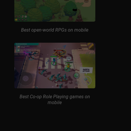
Best open-world RPGs on mobile
Best Co-op Role Playing games on
mobile