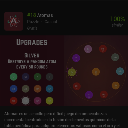
correspondientes esferas objetivo y marcadores especiales que
deben permanecer en la oscuridad si queremos ganar el nivel.
#
18
Atomas
Junto con los obstáculos móviles, estas mecánicas son las partes
100
%
más esenciales, aunque molestas, del juego. Lo que empieza como
Puzzle
Casual
similar
un juego meditativo y relajante acaba convirtiéndose en una
Gratis
experiencia de juego tediosa y frustrante que requiere
movimientos muy precisos y perfectamente sincronizados. A
algunos les encantará, pero a otros no. Personalmente, tenía
pocas ganas de seguir jugando después de haberme tomado un
descanso. Suele ser al revés, pero no en este caso. Lyxo es un juego
premium de 2,99 dólares. A pesar de sus inconvenientes, es un
juego de puzles bonito e interesante, siempre y cuando no te
molesten las desafiantes mecánicas introducidas en los niveles
posteriores.
Atomas es un sencillo pero difícil juego de rompecabezas
incremental centrado en la fusión de elementos químicos de la
tabla periódica para adquirir elementos valiosos como el oro y el