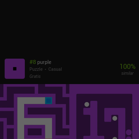
#
8
purple
100
%
Puzzle
Casual
similar
Gratis