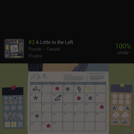
#
2
A Little to the Left
100
%
Puzzle
Casual
similar
Prueba