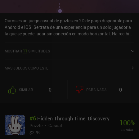
Ouros es un juego casual de puzles en 2D de pago disponible para
Android e iOS. Se trata de una experiencia para un solo jugador a
la que se puede jugar sin conexión en modo horizontal. Ha recibido
2 valoraciones de los usuarios de la comunidad MiniReview. Ouros
se lanzó en agosto de 2024 y tiene actualmente una puntuación de
MOSTRAR
11
SIMILITUDES
5 sobre 5,0 en Google Play y de 4,9 sobre 5,0 en la App Store de
iOS.
MÁS JUEGOS COMO ESTE
0
0
SIMILAR
PARA NADA
#
6
Hidden Through Time: Discovery
100
%
Puzzle
Casual
similar
$2.99