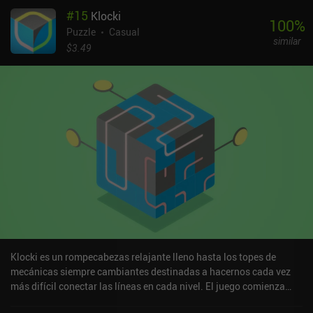
pueden resolver en cuestión de segundos, lo que resulta perfecto
#
15
Klocki
para un juego casual relajado. Y con 200 puzles disponibles en
100
%
cada uno de los 6 modos del juego, se tarda un rato en llegar a los
Puzzle
Casual
similar
niveles realmente difíciles. Para los que quieran un poco de
$3.49
competición, el juego cuenta incluso con desafíos diarios
cronometrados con una tabla de clasificación global.Broki se
monetiza mostrando breves anuncios después de terminar un
puñado de niveles. Debido a su escasa frecuencia, apenas afectan
a la jugabilidad. También hay iAPs para comprar pistas o
desactivar por completo todos los anuncios. Pero no es necesario
gastar dinero para poder disfrutar de este simpático juego de
puzles.
Klocki es un rompecabezas relajante lleno hasta los topes de
mecánicas siempre cambiantes destinadas a hacernos cada vez
más difícil conectar las líneas en cada nivel. El juego comienza
con un sencillo rompecabezas formado por dos bloques vistos