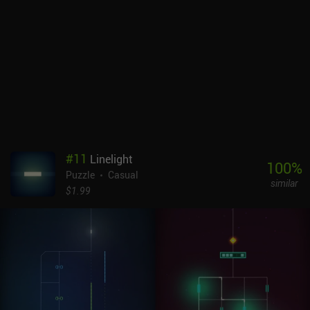
concretos. Al igual que en el primer juego, podemos incluso crear
nuestros propios niveles a través de un editor de niveles, y luego
compartirlos con otros o jugar a través del sinfín de niveles
creados por la comunidad. Hidden Through Time 2 es un juego
premium de 2,99 dólares. Es limpio, acogedor e induce un poco al
sueño, pero perfecto para una experiencia relajada y distendida.
#
11
Linelight
100
%
Puzzle
Casual
similar
$1.99