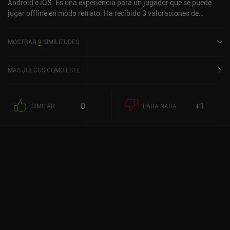
Android e iOS. Es una experiencia para un jugador que se puede
jugar offline en modo retrato. Ha recibido 3 valoraciones de
usuarios de la comunidad MiniReview. soupsoup se lanzó en
diciembre de 2022 y tiene una valoración actual de 4,7 sobre 5,0 en
MOSTRAR
9
SIMILITUDES
Google Play y de 4,6 sobre 5,0 en la App Store de iOS.
MÁS JUEGOS COMO ESTE
0
+1
SIMILAR
PARA NADA