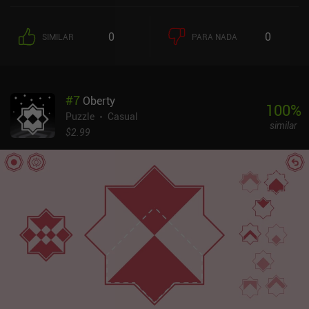
0
0
SIMILAR
PARA NADA
#
7
Oberty
100
%
Puzzle
Casual
similar
$2.99