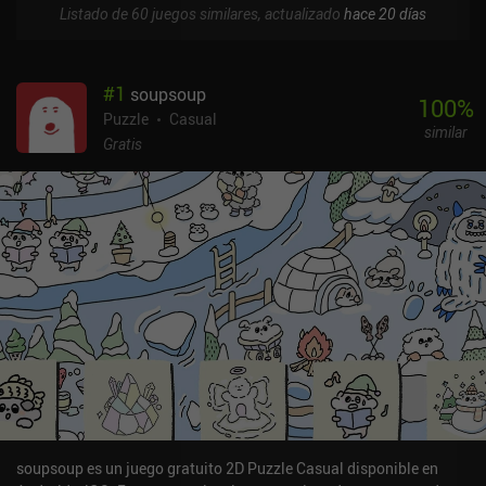
Listado de 60 juegos similares, actualizado
hace 20 días
#
1
soupsoup
100
%
Puzzle
Casual
similar
Gratis
soupsoup es un juego gratuito 2D Puzzle Casual disponible en