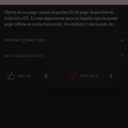
Oberty es un juego casual de puzles 2D de pago disponible en
Android e iOS. Es una experiencia para un jugador que se puede
jugar offline en modo horizontal. Ha recibido 1 valoración de
usuario de la comunidad MiniReview. Oberty se lanzó en julio de
2024 y tiene una valoración actual de 4,9 sobre 5,0 en iOS App
MOSTRAR
10
SIMILITUDES
Store.
MÁS JUEGOS COMO ESTE
0
0
SIMILAR
PARA NADA