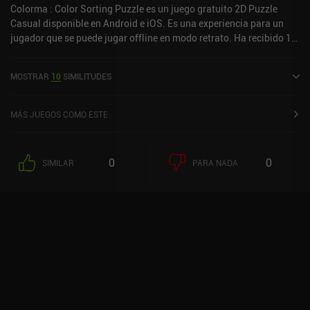
Colorma : Color Sorting Puzzle es un juego gratuito 2D Puzzle
Casual disponible en Android e iOS. Es una experiencia para un
jugador que se puede jugar offline en modo retrato. Ha recibido 1
valoración de usuario de la comunidad MiniReview. Colorma :
Color Sorting Puzzle se lanzó en agosto de 2024 y tiene una
MOSTRAR
10
SIMILITUDES
valoración actual de 4,8 sobre 5,0 en Google Play y de 4,9 sobre 5,0
en la App Store de iOS.
MÁS JUEGOS COMO ESTE
0
0
SIMILAR
PARA NADA