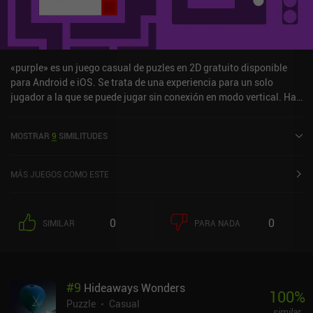
«purple» es un juego casual de puzles en 2D gratuito disponible
para Android e iOS. Se trata de una experiencia para un solo
jugador a la que se puede jugar sin conexión en modo vertical. Ha
recibido 2 valoraciones de los usuarios de la comunidad
MiniReview. «purple» se lanzó en junio de 2024 y tiene
MOSTRAR
9
SIMILITUDES
actualmente una puntuación de 4,4 sobre 5,0 en Google Play y de
4,6 sobre 5,0 en la App Store de iOS.
MÁS JUEGOS COMO ESTE
0
0
SIMILAR
PARA NADA
#
9
Hideaways Wonders
100
%
Puzzle
Casual
similar