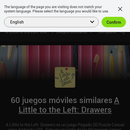
The language of the page you are visiting does not match your
system language. Please select the language you would like to use.
English
Confirm
A Little to the Left: Drawers
Juegos similares
Compartir
60 juegos móviles similares
A
Little to the Left: Drawers
A Little to the Left: Drawers es un juego Pagado 2D Puzzle Casual
para Android y iOS. ¡Esta es una lista de los 60 mejores juegos