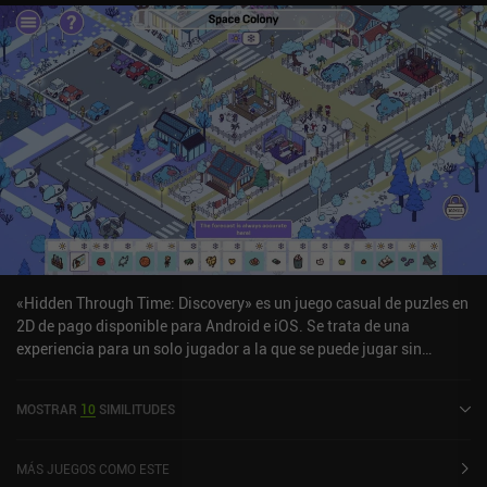
«Hidden Through Time: Discovery» es un juego casual de puzles en
2D de pago disponible para Android e iOS. Se trata de una
experiencia para un solo jugador a la que se puede jugar sin
conexión en modo horizontal. «Hidden Through Time: Discovery»
salió a la venta en agosto de 2024 y cuenta actualmente con una
MOSTRAR
10
SIMILITUDES
valoración de 4,1 sobre 5,0 en Google Play y de 3,8 sobre 5,0 en la
App Store de iOS.
MÁS JUEGOS COMO ESTE