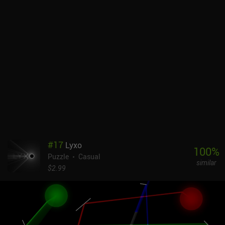
atmósfera relajante. Aunque algunos de los puzles son bastante
desafiantes, la dificultad general no es demasiado alta, lo que
permite una gran experiencia de juego casual.Up Left Out es un
juego premium que cuesta 0,99 $ en Android y 1,99 $ en iOS.
Aunque no te mantendrá ocupado mucho tiempo, estoy seguro de
que los aficionados a los juegos de puzles casuales lo disfrutarán.
#
17
Lyxo
100
%
Puzzle
Casual
similar
$2.99