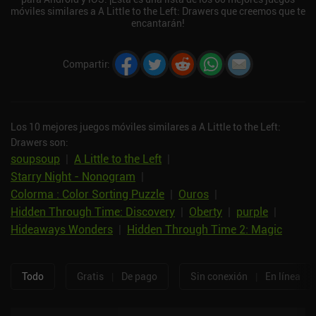
móviles similares a A Little to the Left: Drawers que creemos que te
encantarán!
Compartir
:
Los 10 mejores juegos móviles similares a A Little to the Left:
Drawers son:
soupsoup
|
A Little to the Left
|
Starry Night - Nonogram
|
Colorma : Color Sorting Puzzle
|
Ouros
|
Hidden Through Time: Discovery
|
Oberty
|
purple
|
Hideaways Wonders
|
Hidden Through Time 2: Magic
Todo
Gratis
|
De pago
Sin conexión
|
En línea