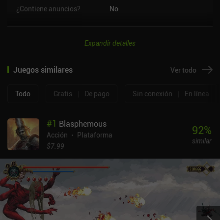
¿Contiene anuncios?
No
Expandir detalles
Juegos similares
Ver todo
Todo
Gratis
|
De pago
Sin conexión
|
En línea
#
1
Blasphemous
92
%
Acción
Plataforma
similar
$7.99