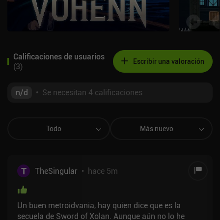
Calificaciones de usuarios
Escribir una valoración
(
3
)
n/d
•
Se necesitan 4 calificaciones
Todo
Más nuevo
T
TheSingular
•
hace 5m
Un buen metroidvania, hay quien dice que es la
secuela de Sword of Xolan. Aunque aún no lo he