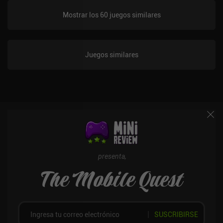
los jugadores atentos se lo pasarán en grande aprendiendo sus
Mostrar los 60 juegos similares
entresijos y oscuros secretos. El juego ofrece más de 20 horas de
acción en las que podemos explorar libremente un gran mundo
abierto, participar en todo tipo de desafíos de plataformas y
perfeccionar nuestras habilidades de combate contra una gran
Juegos similares
variedad de monstruos. Me gusta el estilo artístico del juego, las
animaciones detalladas y el interesante diseño de los monstruos.
Aparte de un par de momentos frustrantes, la jugabilidad también
me parece justa. Siempre sabemos adónde ir, el aumento de la
dificultad es moderado y, si no avanzamos porque no prestamos
atención, es culpa nuestra. Por desgracia, el port no hace un buen
trabajo para que los controles táctiles resulten cómodos. Casi no
se puede jugar sin un mando Bluetooth externo. Blasphemous es
un juego premium de 7,99 $ que incluye todo el DLC sin coste
adicional. Si te gusta el género Metroidvania y no eres un extraño
presenta,
a la historia alucinante y la violencia exagerada, este es uno de los
The Mobile Quest
mejores juegos disponibles actualmente en el móvil. Lo
recomiendo encarecidamente. [Continúa con los 11 mejores
juegos de Metroidvania para móvil]
SUSCRIBIRSE