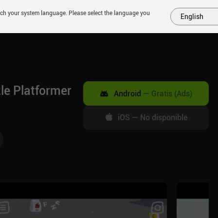
tch your system language. Please select the language you
English
MÁS
PRÓXIMOS
SIMILARES
COLECCIONES
TOP
le Platformer
Android
—
Gratis (Ads)
iOS
—
No disponible