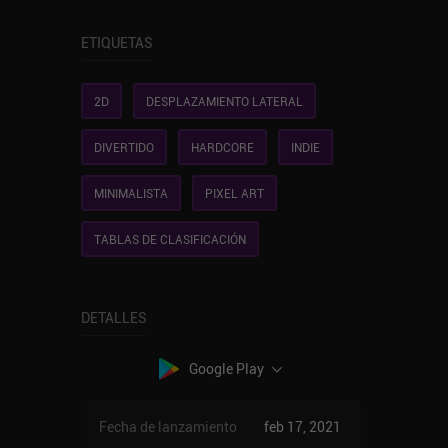
ETIQUETAS
2D
DESPLAZAMIENTO LATERAL
DIVERTIDO
HARDCORE
INDIE
MINIMALISTA
PIXEL ART
TABLAS DE CLASIFICACIÓN
DETALLES
Google Play
Fecha de lanzamiento
feb 17, 2021