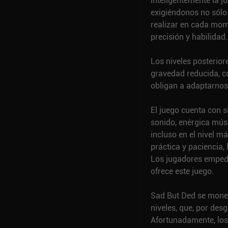
inteligentemente la j
exigiéndonos no sól
realizar en cada mom
precisión y habilidad.
Los niveles posterior
gravedad reducida, con
obligan a adaptarnos
El juego cuenta con s
sonido, enérgica músi
incluso en el nivel m
práctica y paciencia
Los jugadores empeder
ofrece este juego.
Sad But Ded se monet
niveles, que, por desg
Afortunadamente, los