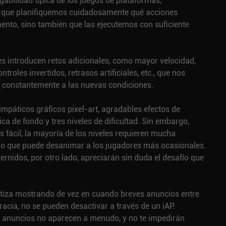
ugabilidad típica de los juegos de plataformas,
o que planifiquemos cuidadosamente qué acciones
ento, sino también que las ejecutemos con suficiente
es introducen retos adicionales, como mayor velocidad,
troles invertidos, retrasos artificiales, etc., que nos
 constantemente a las nuevas condiciones.
impáticos gráficos pixel-art, agradables efectos de
ca de fondo y tres niveles de dificultad. Sin embargo,
ás fácil, la mayoría de los niveles requieren mucha
, lo que puede desanimar a los jugadores más ocasionales.
nidos, por otro lado, apreciarán sin duda el desafío que
iza mostrando de vez en cuando breves anuncios entre
racia, no se pueden desactivar a través de un iAP.
 anuncios no aparecen a menudo, y no te impedirán