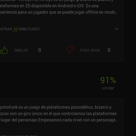
ataformas en 2D disponible en Android e iOS. Es una
periencia para un jugador que se puede jugar offline en modo
rizontal. Ha recibido 4 valoraciones de usuarios de la
munidad MiniReview. Colorblind - An Eye For An Eye se lanzó
STRAR
10
SIMILITUDES
 abril de 2018 y tiene una valoración actual de 3,4 sobre 5,0 en
ogle Play y de 4,1 sobre 5,0 en la App Store de iOS.
0
0
SIMILAR
PARA NADA
91
%
similar
ychofunk es un juego de plataformas psicodélico, bizarro y
iposo con un giro único en el que controlamos las plataformas
 lugar del personaje.Empezamos cada nivel con un personaje
bico que corre continuamente a izquierda y derecha sobre una
ataforma. Ciertas plataformas pueden activarse o