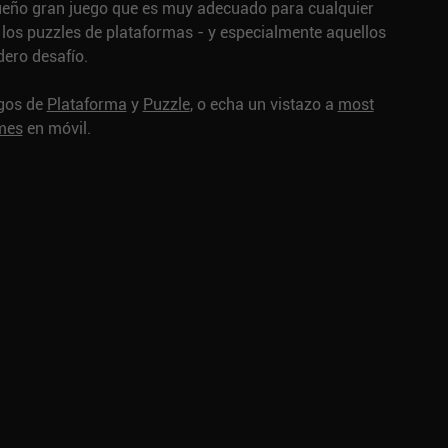
queño gran juego que es muy adecuado para cualquier
 los puzzles de plataformas - y especialmente aquellos
ero desafío.
egos de
Plataforma
y
Puzzle
, o echa un vistazo a
most
ames
en móvil.