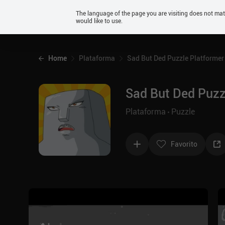
Android
The language of the page you are visiting does not ma
would like to use.
iOS
Home
Plataforma
Sad But Ded Puzzle Platformer
Sad But Ded Puzz
Plataforma
Puzzle
Favorito