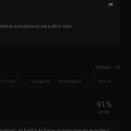
ebería actualizarse para decir esto
Ver todo
|
|
En línea
Un jugador
Multijugador
Vertical
Horizo
91
%
similar
lorblind - An Eye For An Eye es un juego gratuito de puzles y