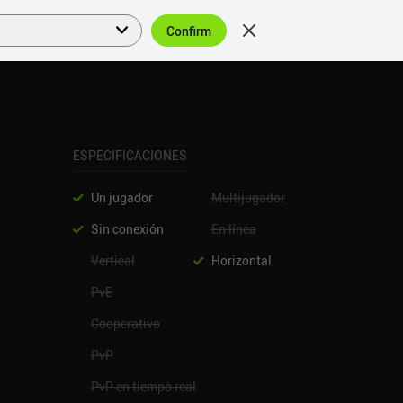
Confirm
Acceder
ES
ESPECIFICACIONES
Un jugador
Multijugador
Sin conexión
En línea
Vertical
Horizontal
PvE
Cooperativo
PvP
PvP en tiempo real