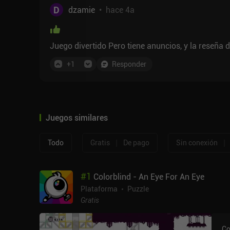
D
dzamie
•
hace 4a
Juego divertido Pero tiene anuncios, y la reseña d
+
1
Responder
Juegos similares
|
|
Todo
Gratis
De pago
Sin conexión
#
1
Colorblind - An Eye For An Eye
Plataforma
Puzzle
Gratis
Co