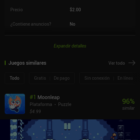
Precio
$2.00
¿Contiene anuncios?
No
Expandir detalles
Juegos similares
Ver todo
Todo
Gratis
|
De pago
Sin conexión
|
En línea
#
1
Moonleap
96
%
Plataforma
Puzzle
similar
$4.99