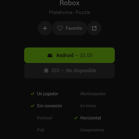
Robox
Plataforma
Puzzle
Favorito
Android
—
$2.00
iOS
—
No disponible
Un jugador
Multijugador
Sin conexión
En línea
Vertical
Horizontal
PvE
Cooperativo