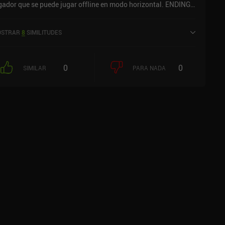
gador que se puede jugar offline en modo horizontal. ENDINGS
 lanzó en julio de 2021 y tiene una valoración actual de 4,1
bre 5,0 en Google Play y de 3,8 sobre 5,0 en la App Store de
STRAR
8
SIMILITUDES
S.
0
0
SIMILAR
PARA NADA