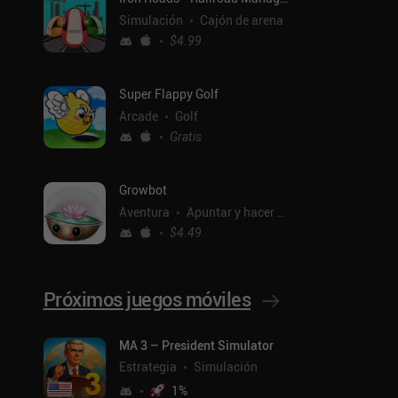
Simulación
Cajón de arena
$4.99
Super Flappy Golf
Arcade
Golf
Gratis
Growbot
Aventura
Apuntar y hacer clic
$4.49
Próximos juegos móviles
ntal
MA 3 – President Simulator
Estrategia
Simulación
1
%