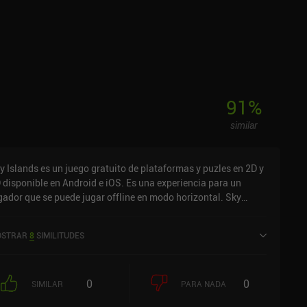
91
%
similar
y Islands es un juego gratuito de plataformas y puzles en 2D y
 disponible en Android e iOS. Es una experiencia para un
gador que se puede jugar offline en modo horizontal. Sky
lands se lanzó en septiembre de 2023 y tiene una valoración
tual de 4 sobre 5,0 en Google Play y de 4,2 sobre 5,0 en la App
STRAR
8
SIMILITUDES
ore de iOS.
0
0
SIMILAR
PARA NADA