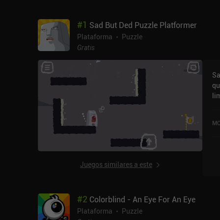
#
1
Sad But Ded Puzzle Platformer
Plataforma
Puzzle
Gratis
Sa
qu
li
un
en
MO
bo
de
ún
tí
Juegos similares a este
pl
mo
pr
#
2
Colorblind - An Eye For An Eye
ad
co
Plataforma
Puzzle
ad