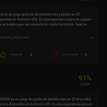
ist es un juego gratuito de plataformas y puzles en 2D
sponible en Android e iOS. Es una experiencia para un jugador
e se puede jugar sin conexión en modo horizontal. Feist se
nzó en mayo de 2018 y tiene una valoración actual de 2,7
bre 5,0 en Google Play y de 4 sobre 5,0 en la App Store de iOS.
STRAR
8
SIMILITUDES
0
0
SIMILAR
PARA NADA
91
%
similar
DINGS es un juego de puzles de plataformas en 2D de prueba
atuita disponible en Android e iOS. Es una experiencia para un