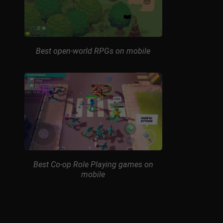
Best open-world RPGs on mobile
Best Co-op Role Playing games on
mobile