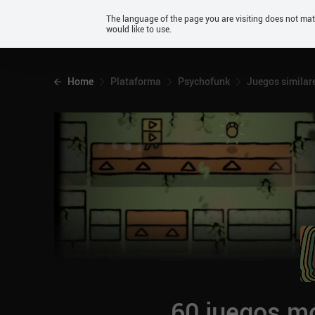
Android
The language of the page you are visiting does not ma
would like to use.
iOS
Home
Plataforma
Psychofunk
Juegos similar
60 juegos mó