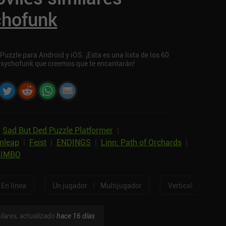
hofunk
zzle para Android y iOS. ¡Esta es una lista de los 60
Psychofunk que creemos que te encantarán!
Sad But Ded Puzzle Platformer
|
nleap
|
Feist
|
ENDINGS
|
Linn: Path of Orchards
|
LIMBO
|
|
En línea
Un jugador
Multijugador
Vertical
Horizo
ilares, actualizado
hace 16 días