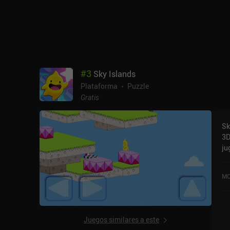
#
3
Sky Islands
Plataforma
Puzzle
Gratis
Sk
3D
ju
Is
ac
MO
St
Juegos similares a este