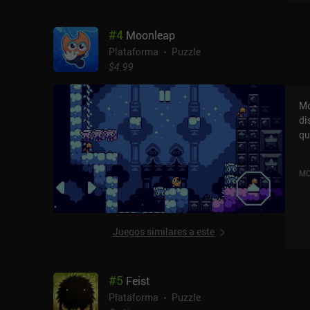
#
4
Moonleap
Plataforma
Puzzle
$4.99
Mo
di
qu
la
5,
MO
Juegos similares a este
#
5
Feist
Plataforma
Puzzle