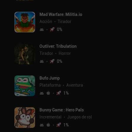
Mad Warfare: Militia.io
Acción
Tirador
0
%
Outliver: Tribulation
Tirador
Horror
0
%
Bufo Jump
Plataforma
Aventura
1
%
Bunny Game : Hero Pals
Incremental
Juegos de rol
1
%