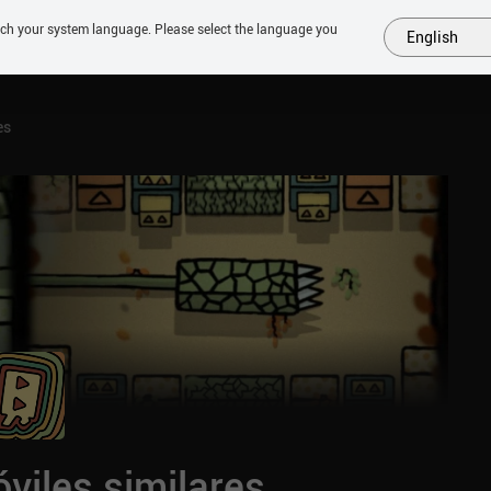
tch your system language. Please select the language you
English
MÁS
PRÓXIMOS
SIMILARES
COLECCIONES
TOP
es
viles similares