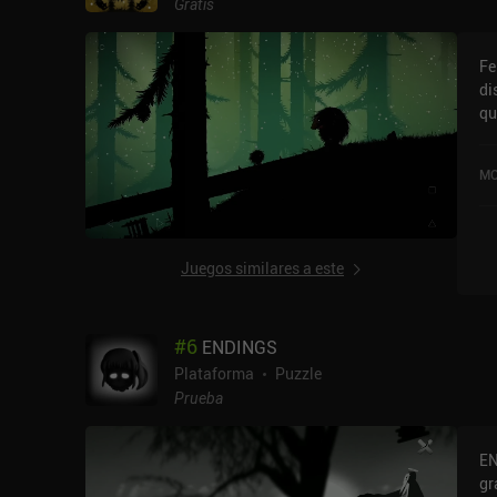
Gratis
Fe
di
qu
la
so
MO
Juegos similares a este
#
6
ENDINGS
Plataforma
Puzzle
Prueba
EN
gr