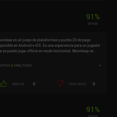
91
%
similar
onleap es un juego de plataformas y puzles 2D de pago
sponible en Android e iOS. Es una experiencia para un jugador
e se puede jugar offline en modo horizontal. Moonleap se
nzó en marzo de 2023 y tiene una valoración actual de 5 sobre
0 en iOS App Store.
STRAR
8
SIMILITUDES
0
0
SIMILAR
PARA NADA
91
%
similar