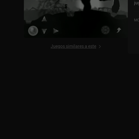
ju
se
so
MO
iO
Juegos similares a este