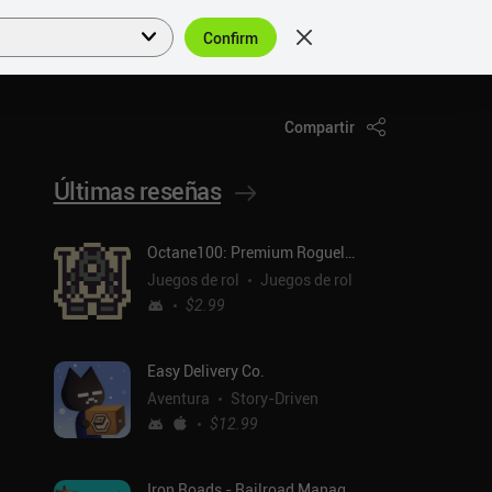
Confirm
Acceder
ES
Compartir
Últimas reseñas
Octane100: Premium Roguelike
Juegos de rol
Juegos de rol
$2.99
Easy Delivery Co.
Aventura
Story-Driven
$12.99
Iron Roads - Railroad Manager