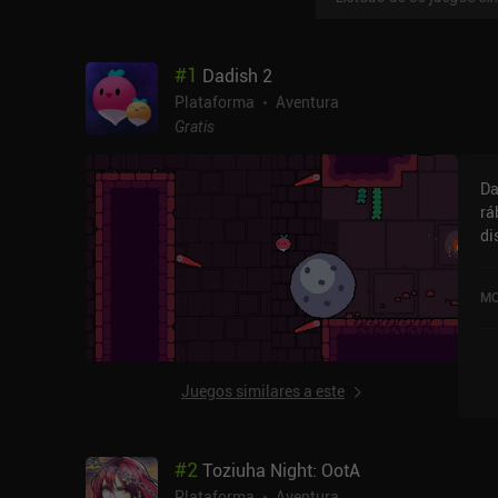
#
1
Dadish 2
Plataforma
Aventura
Gratis
Da
rá
di
ca
iz
MO
de
tr
mi
mu
Juegos similares a este
pl
ar
de
#
2
Toziuha Night: OotA
an
2,
Plataforma
Aventura