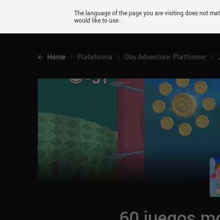
Android
The language of the page you are visiting does not ma
would like to use.
iOS
Home
Plataforma
Oby Adventure: Platformer
60 juegos mó