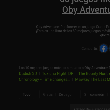
Oby Adventu
Oby Adventure: Platformer es un juego Gratis P
¡Esta es una lista de los 60 mejores juegos móv
que te
Compartir
:
Los 10 mejores juegos móviles similares a Oby Adventure: 
Dadish 3D
|
Toziuha Night: DR
|
The Bounty Huntr
Chronology - Time changes...
|
Mawkey The Last 
|
|
Todo
Gratis
De pago
Sin conexión
Listado de 60 juegos sim