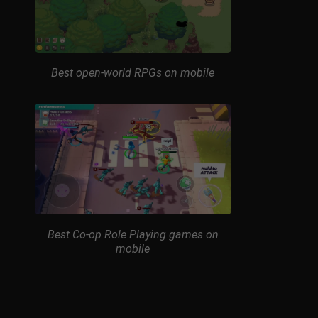
Best open-world RPGs on mobile
Best Co-op Role Playing games on
mobile