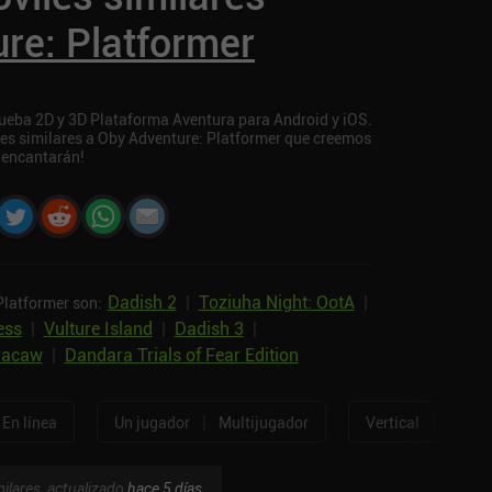
re: Platformer
rueba 2D y 3D Plataforma Aventura para Android y iOS.
iles similares a Oby Adventure: Platformer que creemos
 encantarán!
Dadish 2
|
Toziuha Night: OotA
|
Platformer son:
ess
|
Vulture Island
|
Dadish 3
|
Macaw
|
Dandara Trials of Fear Edition
|
|
En línea
Un jugador
Multijugador
Vertical
Horizo
ilares, actualizado
hace 5 días