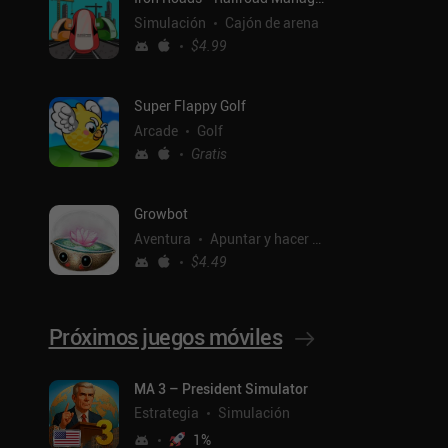
Simulación
Cajón de arena
$4.99
Super Flappy Golf
Arcade
Golf
Gratis
Growbot
Aventura
Apuntar y hacer clic
$4.49
Próximos juegos móviles
ntal
MA 3 – President Simulator
Estrategia
Simulación
1
%