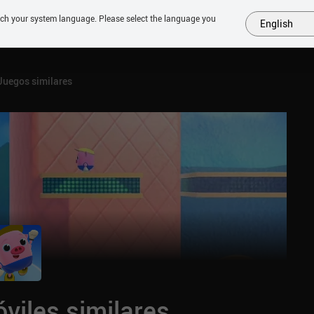
tch your system language. Please select the language you
English
MÁS
PRÓXIMOS
SIMILARES
COLECCIONES
TOP
Juegos similares
viles similares