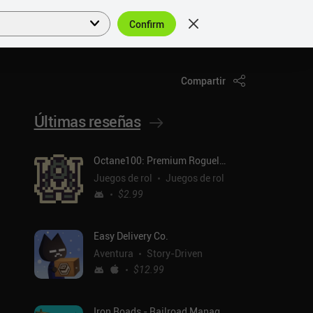
Confirm
Acceder
ES
Compartir
Últimas reseñas
Octane100: Premium Roguelike
Juegos de rol
Juegos de rol
$2.99
Easy Delivery Co.
Aventura
Story-Driven
$12.99
Iron Roads - Railroad Manager