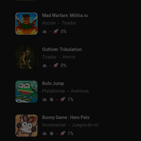
Mad Warfare: Militia.io
Acción
Tirador
0
%
Outliver: Tribulation
Tirador
Horror
0
%
Bufo Jump
Plataforma
Aventura
1
%
Bunny Game : Hero Pals
Incremental
Juegos de rol
1
%