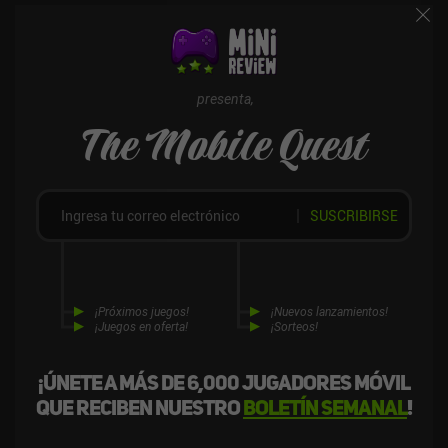
presenta,
The Mobile Quest
SUSCRIBIRSE
¡Próximos juegos!
¡Nuevos lanzamientos!
¡Juegos en oferta!
¡Sorteos!
¡Únete a más de 6,000 jugadores móvil
que reciben nuestro
boletín semanal
!