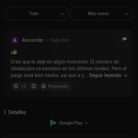
Todo
Más nuevo
A
Alexander
•
hace 8m
Creo que lo dejé en algún momento. El número de
obstáculos es excesivo en los últimos niveles. Pero el
juego está bien hecho, así que a quien no le importe
...
Seguir leyendo
morir una y otra vez hasta dar con la secuencia
+
3
Responder
correcta de movimientos, estará encantado.
Detalles
Google Play