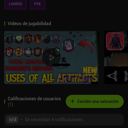
LOGROS
PVE
Videos de jugabilidad
Calificaciones de usuarios
Escribir una valoración
(
1
)
n/d
•
Se necesitan 4 calificaciones