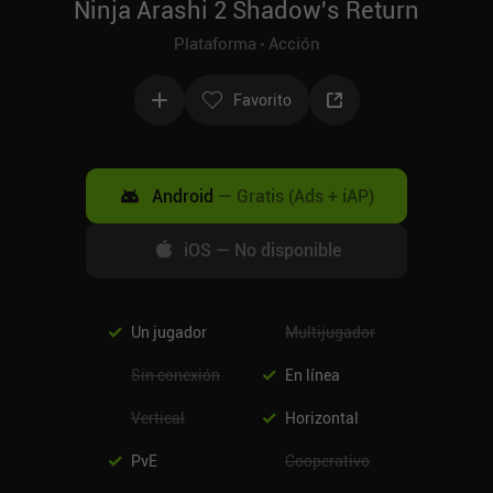
Ninja Arashi 2 Shadow's Return
Plataforma
Acción
Favorito
Android
—
Gratis (Ads + iAP)
iOS
—
No disponible
Un jugador
Multijugador
Sin conexión
En línea
Vertical
Horizontal
PvE
Cooperativo