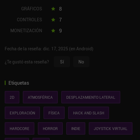
8
GRÁFICOS
7
CONTROLES
9
MONETIZACIÓN
Fecha de la reseña: dic. 17, 2025 (en Android)
¿Te gustó esta reseña?
Sí
No
Etiquetas
2D
ATMOSFÉRICA
DESPLAZAMIENTO LATERAL
EXPLORACIÓN
FÍSICA
HACK AND SLASH
HARDCORE
HORROR
INDIE
JOYSTICK VIRTUAL