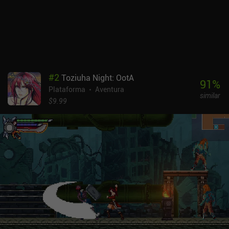
es más que un contratiempo menor. The Bounty Huntress se
monetiza mediante anuncios incentivados para desbloquear
cofres de objetos. Pero un único iAP de 1,99 $ elimina todos los
anuncios del juego, convirtiéndolo en una experiencia premium. A
pesar de sus gráficos mediocres, su historia mediocre, sus
problemas de localización y su progresión ligeramente lineal, el
juego consigue ofrecer el mismo nivel de entretenimiento que
#
2
Toziuha Night: OotA
títulos clásicos de renombre. Así que si buscas un metroidvania
91
%
Plataforma
Aventura
sólido para móvil, no lo dudes.
similar
$9.99