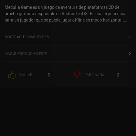
Medulla Game es un juego de aventura de plataformas 2D de
prueba gratuita disponible en Android e iOS. Es una experiencia
para un jugador que se puede jugar offline en modo horizontal.
Medulla Game se lanzó en agosto de 2020 y tiene una valoración
actual de 3,9 sobre 5,0 en Google Play y de 4,8 sobre 5,0 en la App
MOSTRAR
13
SIMILITUDES
Store de iOS.
MÁS JUEGOS COMO ESTE
0
0
SIMILAR
PARA NADA