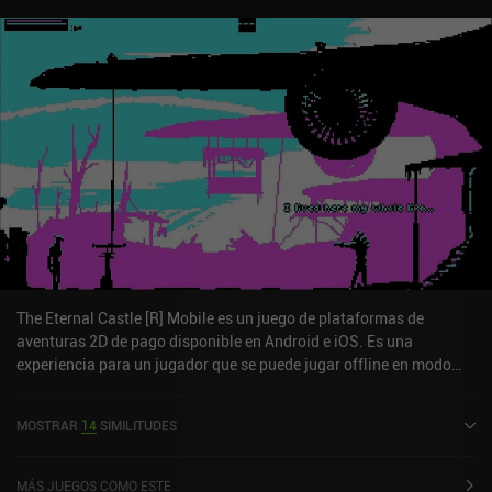
puzles son cada vez más difíciles e ingeniosos, pero como nunca
se repiten, cada desafío es único. Las nuevas localizaciones
también introducen nuevas personas con las que interactuar. La
historia se presenta a través de escenas entre niveles y diálogos
con las nuevas personas que vamos conociendo, y se vuelve cada
vez más intrigante cuanto más aprendemos sobre la triste verdad
de nuestro pasado. La única pega son los pobres controles táctiles
no ajustables que hacen que algunos botones no siempre hagan lo
que se supone que deben hacer. Por suerte, es compatible con
mandos Bluetooth.El primer capítulo de Chronology es gratuito en
android y cuesta 0,99 $ en iOS. En ambas plataformas, el segundo
capítulo se desbloquea mediante un único iAP de 1,99 $. A pesar
de ser bastante corto, es un juego de plataformas casual perfecto
para cualquier aficionado a los juegos de calidad para móviles.
The Eternal Castle [R] Mobile es un juego de plataformas de
aventuras 2D de pago disponible en Android e iOS. Es una
experiencia para un jugador que se puede jugar offline en modo
horizontal. The Eternal Castle [R] Mobile se lanzó en diciembre de
2025 y tiene una valoración actual de 5 sobre 5,0 en iOS App Store.
MOSTRAR
14
SIMILITUDES
MÁS JUEGOS COMO ESTE