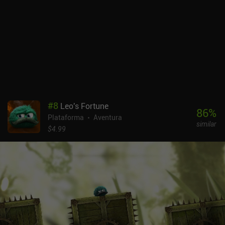
nivel de "Lost Vikings" en cuanto a resolución cooperativa de
puzles, pero el juego tiene su parte de rompecabezas, sobre todo
hacia el final. En general, el juego funciona bien, pero me gustaría
que los controles fueran más sensibles. Incluso conectando un
mando externo, aunque ayuda enormemente, no reduce la "rigidez"
general y las respuestas ligeramente retardadas. Me ha gustado la
inusual historia y su profundo trasfondo. Me hubiera gustado ver
más, pero el juego se acaba. El juego completo duró entre 7 y 8
horas, lo que me dejó un regusto extraño y la sensación de que
algo se había quedado sin decir, a pesar de que la trama llegaba a
#
8
Leo's Fortune
su conclusión lógica. No obstante, recomiendo Greak a todos los
86
%
Plataforma
Aventura
amantes de los juegos de plataformas de acción. Ofrece una
similar
experiencia cautivadora que, a pesar de sus imperfecciones, deja
$4.99
una impresión muy agradable. Greak: Memories of Azur es un
juego premium de 4,99 $.