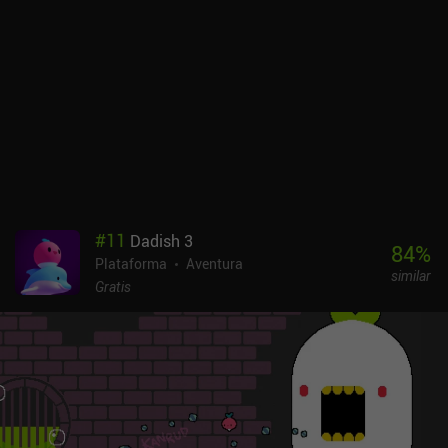
adquirimos gradualmente. Éstos no sólo nos permiten atravesar
entornos hostiles, como el fuego o el veneno, sino que también
imbuyen a nuestra heroína de superpoderes, permitiéndole nadar
en el agua, surcar los cielos o navegar por estrechos túneles al
estilo de otro conocido personaje femenino. Muchos enemigos e
incluso jefes tienen debilidades ante daños elementales
específicos, por lo que cambiar de equipo se convierte en una
habilidad táctica crucial. Me gusta el juego por su vasto entorno
laberíntico, su genial diseño de niveles, su vibrante estilo visual, su
música enérgica, sus inusuales habilidades y su variada
jugabilidad llena de acción. Pero no me gusta su monetización.
#
11
Dadish 3
Por desgracia, 9 Years of Shadows forma parte de Crunchyroll
84
%
Plataforma
Aventura
Game Vault y sólo está disponible para los suscritos a este
similar
servicio. Aun así, lo recomiendo de todo corazón a todos los
Gratis
aficionados al género: no hay muchos juegos como este
disponibles para móviles. NOTA: Al igual que el resto de juegos de
MiniReview, la puntuación de monetización de este juego se basa
en el impacto de la monetización en la experiencia de juego, no en
si el precio "merece la pena". Dado que la monetización no afecta a
la jugabilidad, la puntuación es de 9, por debajo de 10, para indicar
que, aunque no hay anuncios ni iAP, no es "perfecto" formar parte