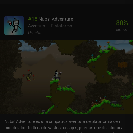
voluntariamente en un pedazo deforme de viscosidad viscosa que
puede arrastrarse por pasadizos estrechos. Aunque la jugabilidad
no es rompedora, me gusta el lúgubre estilo artístico del juego, la
#
18
Nubs' Adventure
inusual ambientación y los escasos fragmentos de historia que se
80
%
revelan a través de mensajes ocultos que dan algún sentido a
Aventura
Plataforma
similar
nuestra aventura y preparan el escenario perfecto para un final un
Prueba
tanto inesperado. Obsolete es completamente gratuito, sin
anuncios ni iAP. A pesar de durar apenas una hora, el juego ofrece
una sólida experiencia de plataformas para todos los aficionados
al género.
Nubs' Adventure es una simpática aventura de plataformas en
mundo abierto llena de vastos paisajes, puertas que desbloquear,