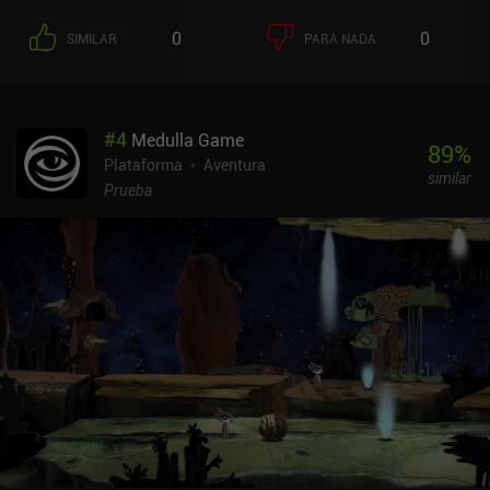
de pinchos, pozos sin fondo y enemigos mortales merodeando por
los alrededores. Sólo tenemos unas pocas vidas para atravesar
0
0
SIMILAR
PARA NADA
esta locura de plataformas y derrotar al poderoso jefe final. Y
créeme, no es tarea fácil. La principal dificultad viene de los
controles extremadamente ajustados que funcionan exactamente
igual que en los tiempos de los juegos de plataformas hardcore.
#
4
Medulla Game
Incluso usando un mando Bluetooth, tenemos que sincronizar
89
%
perfectamente nuestros saltos y ataques para evitar caer en
Plataforma
Aventura
similar
trampas o enemigos. Además, los saltos no se pueden controlar en
Prueba
el aire, y si nos golpean, nos empujan hacia atrás, a menudo
directamente a un pozo. La frecuencia con la que esto ocurre
frustrará sin duda a muchos jugadores. Toziuha Night es un juego
premium de 4,99 $ sin anuncios ni iAP. A pesar de su naturaleza
hardcore, muchos jugadores de la vieja escuela apreciarán los
efectos visuales retro y las pistas de audio que recuerdan a los
clásicos de NES/SNES. Y aunque el juego es difícil, no hay nada
como la satisfacción de acabar con el último jefe.