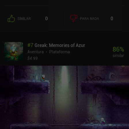
0
0
SIMILAR
PARA NADA
#
7
Greak: Memories of Azur
86
%
Aventura
Plataforma
similar
$4.99