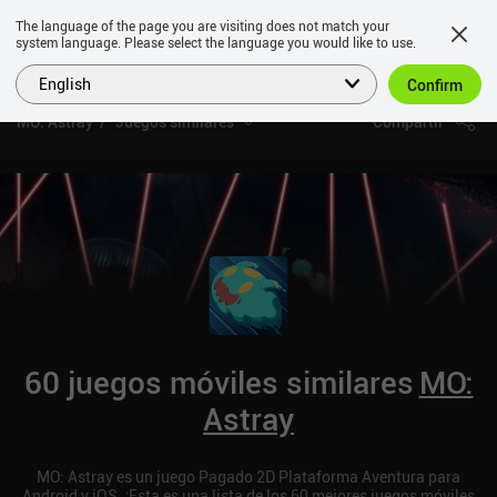
The language of the page you are visiting does not match your
system language. Please select the language you would like to use.
English
Confirm
MO: Astray
Juegos similares
Compartir
60 juegos móviles similares
MO:
Astray
MO: Astray es un juego Pagado 2D Plataforma Aventura para
Android y iOS. ¡Esta es una lista de los 60 mejores juegos móviles