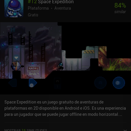
#
12
Space Expedition
buenos para los aficionados a los juegos de plataformas
84
%
permanece intacto: controles increíblemente suaves, niveles
Plataforma
Aventura
similar
desafiantes, simpáticos gráficos llenos de color, ridículos
Gratis
combates contra jefes y un extraño humor vegetal. Esta tercera
entrega de la serie utiliza al máximo la exitosa fórmula de sus
predecesores, e incluso parece un poco más difícil y exigente a
veces, un cambio que gustará a algunos jugadores pero que puede
frustrar a otros.Dadish 3 se monetiza mostrando anuncios
ocasionales al morir y entre niveles, pero se pueden desactivar por
completo mediante un único iAP de 2,99 $. Si te gustaron los dos
juegos anteriores, seguro que este también te gustará. Si no, por
desgracia, no encontrarás nada que cambie el juego.
Space Expedition es un juego gratuito de aventuras de
plataformas en 2D disponible en Android e iOS. Es una experiencia
para un jugador que se puede jugar offline en modo horizontal.
Space Expedition se lanzó en diciembre de 2014 y tiene una
valoración actual de 4,6 sobre 5,0 en Google Play y de 3,4 sobre 5,0
MOSTRAR
15
SIMILITUDES