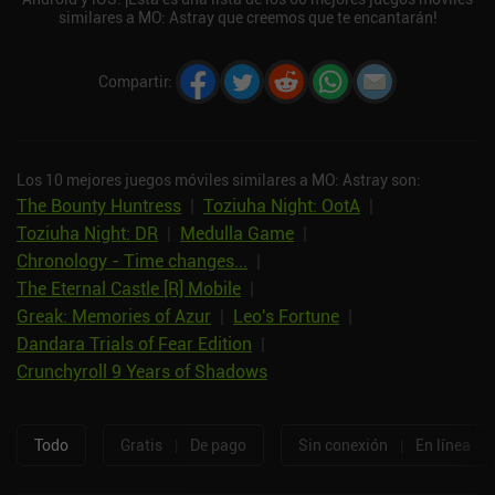
similares a MO: Astray que creemos que te encantarán!
Compartir
:
Los 10 mejores juegos móviles similares a MO: Astray son:
The Bounty Huntress
|
Toziuha Night: OotA
|
Toziuha Night: DR
|
Medulla Game
|
Chronology - Time changes...
|
The Eternal Castle [R] Mobile
|
Greak: Memories of Azur
|
Leo's Fortune
|
Dandara Trials of Fear Edition
|
Crunchyroll 9 Years of Shadows
Todo
Gratis
|
De pago
Sin conexión
|
En línea