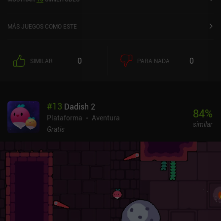
en la App Store de iOS.
MÁS JUEGOS COMO ESTE
0
0
SIMILAR
PARA NADA
#
13
Dadish 2
84
%
Plataforma
Aventura
similar
Gratis