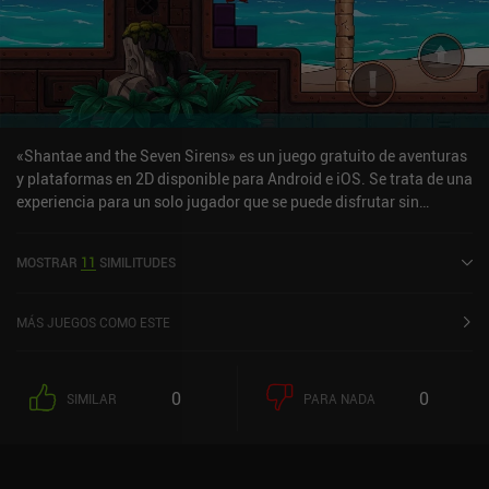
aficionados a las plataformas.
«Shantae and the Seven Sirens» es un juego gratuito de aventuras
y plataformas en 2D disponible para Android e iOS. Se trata de una
experiencia para un solo jugador que se puede disfrutar sin
conexión en modo horizontal. Ha recibido 3 valoraciones de los
usuarios de la comunidad MiniReview. Shantae and the Seven
MOSTRAR
11
SIMILITUDES
Sirens se lanzó en noviembre de 2024 y tiene actualmente una
puntuación de 3,8 sobre 5,0 en Google Play y de 4,3 sobre 5,0 en la
App Store de iOS.
MÁS JUEGOS COMO ESTE
0
0
SIMILAR
PARA NADA