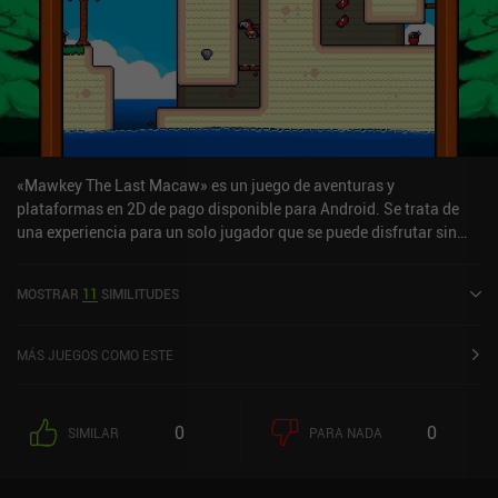
«Mawkey The Last Macaw» es un juego de aventuras y
plataformas en 2D de pago disponible para Android. Se trata de
una experiencia para un solo jugador que se puede disfrutar sin
conexión en modo horizontal. Ha recibido 2 valoraciones de los
usuarios de la comunidad MiniReview. Mawkey The Last Macaw
MOSTRAR
11
SIMILITUDES
se lanzó en diciembre de 2025 y tiene actualmente una puntuación
de 4,9 sobre 5,0 en Google Play.
MÁS JUEGOS COMO ESTE
0
0
SIMILAR
PARA NADA