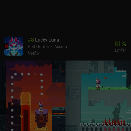
plataformas y los jugadores más hardcore estarán encantados
con la cantidad de desafíos que se ofrecen.Ninja Arashi muestra
anuncios forzados entre niveles, que pueden desactivarse
mediante un iAP de 0,99 $. Los iAP adicionales se usan para
comprar más oro y diamantes, así como para desbloquear varios
aspectos cosméticos, ninguno de los cuales es necesario para
#
8
Lucky Luna
superar el juego.
81
%
Plataforma
Acción
similar
Netflix