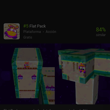
difíciles, lo que hace que el juego sea apto para un amplio abanico
de fanáticos de las plataformas.Impossible Story se monetiza
mediante anuncios que se muestran al probar un nuevo cosmético
antes de desbloquearlo y cuando nuestro personaje muere, lo que
llega a ser bastante molesto ya que morimos mucho.
#
5
Flat Pack
Afortunadamente, los anuncios se pueden desactivar
84
%
Plataforma
Acción
permanentemente mediante un iAP de 0,49 $. Es un juego perfecto
similar
para sesiones cortas de juego para cualquier fan de los
Gratis
plataformas de acción hardcore.