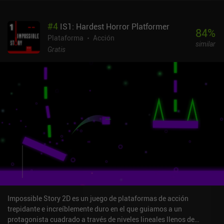
los juegos de plataformas de acción, permitiéndonos desbloquear
nuevas armas que podemos cambiar en cualquier momento, y
#
4
IS1: Hardest Horror Platformer
comprar nuevos personajes con ventajas únicas.Aunque podemos
84
%
ajustar la dificultad, CyberDuck es intrínsecamente desafiante, y
Plataforma
Acción
similar
sin puntos de control, más vale que estés preparado para reiniciar
Gratis
la mayoría de los niveles una y otra vez. Esto hace que el juego sea
perfecto para quienes disfrutan con los juegos de plataformas que
castigan, pero, por desgracia, es posible llegar a situaciones en las
que la muerte parece inevitable.Los controles funcionan
decentemente bien y es fácil cogerles el truco, y el estilo artístico y
el universo humorístico con temática de patos encajan a la
perfección con la jugabilidad. El único inconveniente es que la
interfaz del menú es un poco enrevesada.El agente especial
CyberDuck se monetiza mediante escasos anuncios incentivados
para conseguir dinero extra en el juego, iAPs de hasta 15 $ para
apoyar al desarrollador independiente o desbloquear al instante
todos los personajes, armas y atributos. Sin embargo, todo se
desbloquea con relativa facilidad a lo largo de la partida, y el juego
no es pesado.Es ideal para cualquiera que disfrute con los juegos
Impossible Story 2D es un juego de plataformas de acción
de plataformas hardcore, y su modo de carrera rápida garantiza un
trepidante e increíblemente duro en el que guiamos a un
alto nivel de rejugabilidad.
protagonista cuadrado a través de niveles lineales llenos de