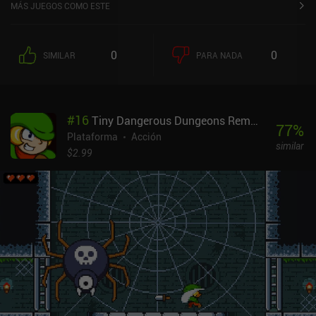
MÁS JUEGOS COMO ESTE
0
0
SIMILAR
PARA NADA
#
16
Tiny Dangerous Dungeons Remake
77
%
Plataforma
Acción
similar
$2.99