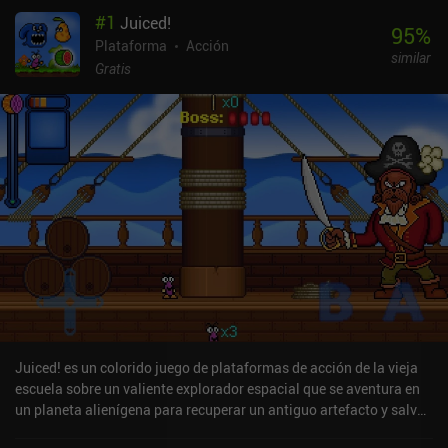
#
1
Juiced!
95
%
Plataforma
Acción
similar
Gratis
Juiced! es un colorido juego de plataformas de acción de la vieja
escuela sobre un valiente explorador espacial que se aventura en
un planeta alienígena para recuperar un antiguo artefacto y salvar
al Universo de un terrible mal. El juego se ve y se juega como