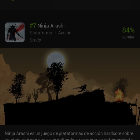
arsenal. Y no cabe duda de que necesitamos estas mejoras, ya que
la dificultad aumenta desde el principio, lo que, combinado con los
combates contra los jefes, hace que la jugabilidad sea mucho más
#
7
Ninja Arashi
desafiante que en el primer juego. Ninja Arashi 2 se puede jugar
84
%
gratis, con anuncios forzados entre niveles e iAPs para comprar
Plataforma
Acción
similar
una moneda premium que se usa para cosméticos y vidas
Gratis
adicionales. En comparación con su predecesor, ofrece una
experiencia más ágil, pero para jugar cómodamente, es muy
recomendable comprar el iAP de 1,99 $ que elimina los anuncios.
Ninja Arashi es un juego de plataformas de acción hardcore sobre
un ninja retirado que se ve obligado a recuperar su entrenamiento