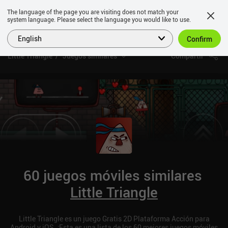
The language of the page you are visiting does not match your
system language. Please select the language you would like to use.
English
Confirm
Little Triangle
Juegos similares
Compartir
60 juegos móviles similares
Little Triangle
Little Triangle es un juego Gratis 2D Plataforma Acción para
Android y iOS. ¡Esta es una lista de los 60 mejores juegos móviles