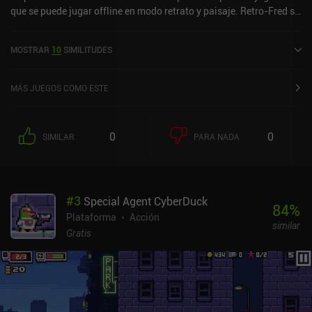
que se puede jugar offline en modo retrato y paisaje. Retro-Fred se
lanzó en agosto de 2024 y tiene una puntuación actual de 5 sobre
5,0 en iOS App Store.
MOSTRAR
10
SIMILITUDES
MÁS JUEGOS COMO ESTE
0
0
SIMILAR
PARA NADA
#
3
Special Agent CyberDuck
84
%
Plataforma
Acción
similar
Gratis