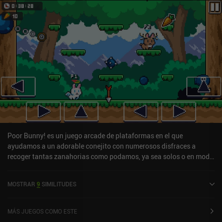
Poor Bunny! es un juego arcade de plataformas en el que
ayudamos a un adorable conejito con numerosos disfraces a
recoger tantas zanahorias como podamos, ya sea solos o en modo
cooperativo.Cada partida comienza en el mismo nivel del bosque
con ocho plataformas. Pero a medida que saltamos de plataforma
MOSTRAR
9
SIMILITUDES
en plataforma recogiendo zanahorias normales y doradas para
sumar puntos, empiezan a aparecer diversos peligros.Esquivar
flechas, hojas de sierra, bolas demoledoras sobre cadenas y bolas
MÁS JUEGOS COMO ESTE
con pinchos se convierte rápidamente en nuestra principal