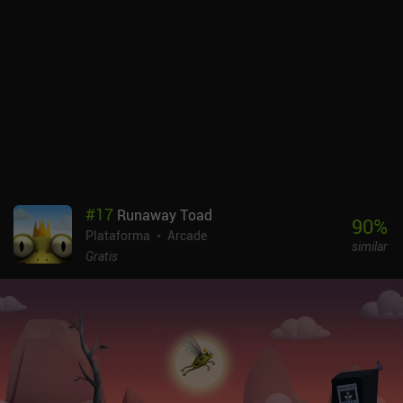
ganar una cuarta moneda. Conseguirlo requiere mucho temple y es
increíblemente difícil, por lo que sólo es alcanzable para los
jugadores más dedicados. see/saw es un juego premium de 2,99 $
sin anuncios ni iAP. Sin duda atraerá a los fans de los retos de
plataformas hardcore, pero también merece la pena echarle un
vistazo para los jugadores ocasionales que busquen un juego
divertido con sesiones de juego cortas.
#
17
Runaway Toad
90
%
Plataforma
Arcade
similar
Gratis