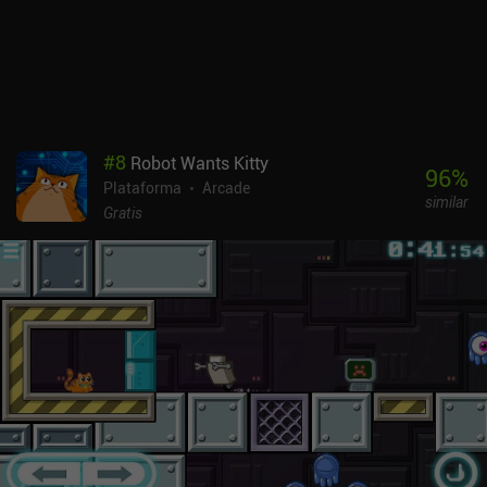
convierte el juego en una experiencia premium. El alto nivel de
dificultad y los reintentos limitados no serán del gusto de todo el
mundo, pero si te gustan los juegos de plataformas desafiantes, no
dejes de probarlo.
#
8
Robot Wants Kitty
96
%
Plataforma
Arcade
similar
Gratis