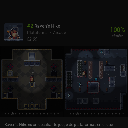
premium que cuesta 2,99 $ en Android y 3,99 $ en iOS. Y el tema
nostálgico y la rejugabilidad arcade lo convierten en un alegre
retroceso.
#
2
Raven's Hike
100
%
Plataforma
Arcade
similar
$2.99
Raven's Hike es un desafiante juego de plataformas en el que