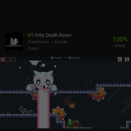
dispositivo. Squish Run se monetiza mediante anuncios forzados
y anuncios incentivados para comprar un potenciador para el
guante. En iOS, un iAP de 2,99 $ elimina estos anuncios, pero en
Android, por desgracia, esa opción no está disponible. Al igual que
con Knight Brawl y otros juegos de este desarrollador, Squish Run
#
5
Kitty Death Room
ofrece una gran diversión arcade de plataformas que
100
%
Plataforma
Arcade
eventualmente se vuelve aburrida. Pero el juego sigue siendo ideal
similar
para sesiones de juego cortas, y especialmente si tienes un amigo
Gratis
cerca.