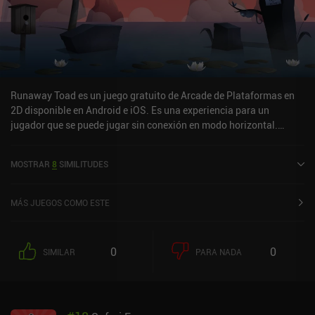
Runaway Toad es un juego gratuito de Arcade de Plataformas en
2D disponible en Android e iOS. Es una experiencia para un
jugador que se puede jugar sin conexión en modo horizontal.
Runaway Toad se lanzó en junio de 2018 y tiene una valoración
actual de 4,3 sobre 5,0 en Google Play y de 4 sobre 5,0 en la App
MOSTRAR
8
SIMILITUDES
Store de iOS.
MÁS JUEGOS COMO ESTE
0
0
SIMILAR
PARA NADA