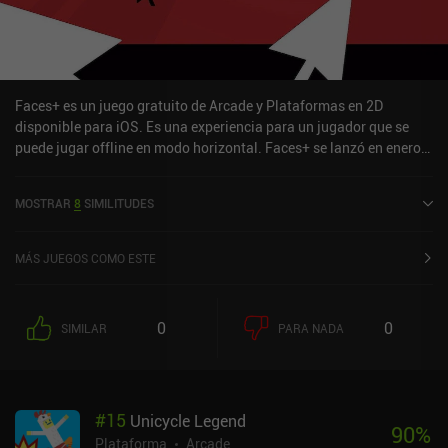
Faces+ es un juego gratuito de Arcade y Plataformas en 2D
disponible para iOS. Es una experiencia para un jugador que se
puede jugar offline en modo horizontal. Faces+ se lanzó en enero
de 2024 y tiene una valoración actual de 4,6 sobre 5,0 en iOS App
Store.
MOSTRAR
8
SIMILITUDES
MÁS JUEGOS COMO ESTE
0
0
SIMILAR
PARA NADA
#
15
Unicycle Legend
90
%
Plataforma
Arcade