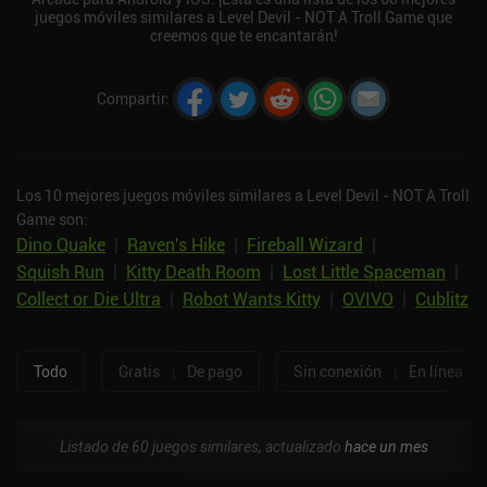
juegos móviles similares a Level Devil - NOT A Troll Game que
creemos que te encantarán!
Compartir
:
Los 10 mejores juegos móviles similares a Level Devil - NOT A Troll
Game son:
Dino Quake
|
Raven's Hike
|
Fireball Wizard
|
Squish Run
|
Kitty Death Room
|
Lost Little Spaceman
|
Collect or Die Ultra
|
Robot Wants Kitty
|
OVIVO
|
Cublitz
Todo
Gratis
|
De pago
Sin conexión
|
En línea
Listado de 60 juegos similares, actualizado
hace un mes