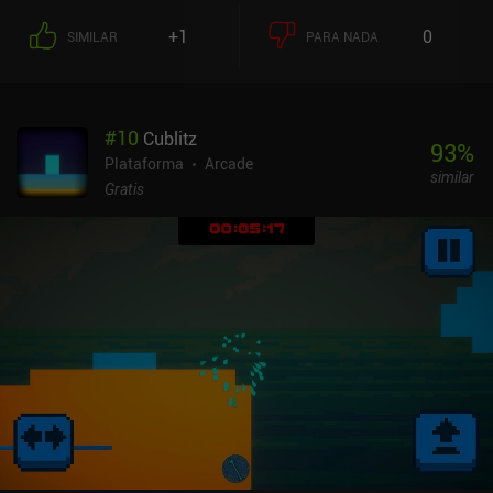
blancas, mientras que los objetos negros servirán de obstáculos.
+1
0
SIMILAR
PARA NADA
Una vez que cambiamos a blanco, empezamos a "caer" hacia
arriba, con los objetos blancos convirtiéndose ahora en los
obstáculos. Esta sencilla mecánica crea una interesante
experiencia de juego de plataformas, sobre todo porque el impulso
#
10
Cublitz
se conserva entre las transiciones blanco-negro, lo que nos
93
%
permite llegar a lugares aparentemente inaccesibles cambiando
Plataforma
Arcade
similar
de color en el momento justo. Esto es necesario no sólo para
Gratis
avanzar, sino también para recoger todos los objetos
coleccionables, algunos de los cuales requieren mucha habilidad y
precisión. Para complicar aún más las cosas, debemos evitar los
objetos afilados, ya que destruyen nuestra esfera y nos obligan a
reiniciar en el punto de control más cercano. Por suerte, tenemos
un número infinito de reintentos, así que el juego nunca se vuelve
demasiado duro o frustrante.OVIVO es un juego premium de 1,99 $
sin anuncios ni iAP. Se tarda un poco en cogerle el truco a la
mecánica de control, pero después de jugar un par de niveles,
resulta natural y bastante relajante ir pasando los niveles
mientras se escucha la música tranquila y meditativa del juego.