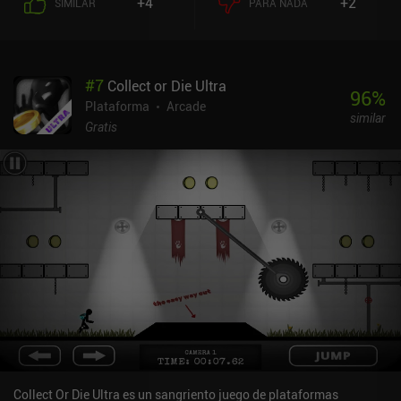
+4
+2
SIMILAR
PARA NADA
todo un reto.Encontrar la salida se complica gracias a un número
demencial de objetos mortales en cada habitación, como pinchos,
láseres, paredes aplastantes y pozos gravitatorios, junto con
enemigos tanto orgánicos como mecánicos. Para sortearlos con
#
7
Collect or Die Ultra
cuidado hay que ser muy preciso y rápido de reflejos. Por suerte,
96
%
hay un montón de métodos de control diferentes disponibles. Fiel
Plataforma
Arcade
similar
a los juegos arcade clásicos del pasado, nuestra puntuación final
Gratis
viene definida por el número de objetos inútiles que recojamos por
el camino, lo que convierte la exploración en una parte importante
de la jugabilidad. Aunque el diseño de los niveles es bastante
inteligente y siempre nos presenta nuevos retos, el juego termina
demasiado rápido, lo que hace que parezca un producto algo
inacabado.Lost Little Spaceman se monetiza mostrando breves
anuncios cada vez que perdemos todas nuestras vidas pero
queremos seguir jugando. Como morimos mucho en cada nivel,
esto llega a ser bastante molesto. Por desgracia, no hay forma de
desactivar los anuncios a través de iAPs. Aun así, a pesar de sus
defectos, el juego es bastante divertido para cualquiera al que le
gusten los juegos de puzzle arcade.
Collect Or Die Ultra es un sangriento juego de plataformas