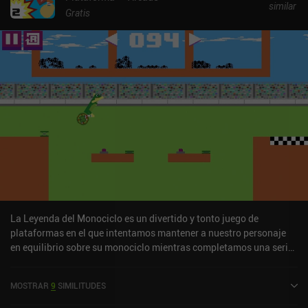
similar
Gratis
La Leyenda del Monociclo es un divertido y tonto juego de
plataformas en el que intentamos mantener a nuestro personaje
en equilibrio sobre su monociclo mientras completamos una serie
de breves desafíos que incluyen pozos sin fondo, plataformas,
bombas, bolas y muchos otros obstáculos.Controlamos a nuestro
MOSTRAR
9
SIMILITUDES
personaje moviéndonos hacia delante o hacia atrás sobre nuestro
monociclo, lo que hace que nuestro personaje gire y pierda el