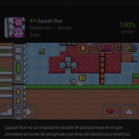
habilidades adicionales, como la capacidad de destrozar el suelo
desde el aire. Estas habilidades pueden usarse para derrotar a los
enemigos, pero su propósito principal es ayudarnos a lidiar con los
#
4
Squish Run
obstáculos. Cada mapa contiene un cofre oculto, y buscarlo es la
100
%
única desviación del camino lineal a través de cada nivel. Después
Plataforma
Arcade
similar
de cada fase, también podemos jugar a un minijuego de
Gratis
bonificación para ganar monedas extra. Por desgracia, estos
minijuegos se vuelven repetitivos. Nuestras monedas se pueden
gastar únicamente en mejoras para las armas y en un par de
máquinas recreativas con minijuegos. No hay nada más que
comprar en el juego, ya que las habilidades especiales y las
apariencias personalizadas se desbloquean a través de la
progresión natural. Probar Fireball Wizard es gratis, con un único
iAP de 4,99 $ que desbloquea todo después del primer paquete de
niveles. Curiosamente, todos los niveles se pueden jugar gratis en
el modo "speedrun" hardcore, en el que tenemos que volver a
empezar si morimos aunque sólo sea una vez. Aunque no es
extraordinario, Fireball Wizard ofrece una sólida experiencia de
plataformas que sin duda disfrutarán muchos fans del género.
Squish Run es un trepidante arcade de plataformas en el que
corremos a través de peligrosas carreras de obstáculos mientras