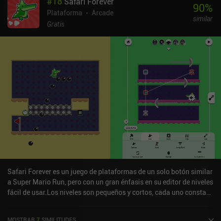
#
18
Safari Forever
90
%
Plataforma
Arcade
similar
Gratis
Safari Forever es un juego de plataformas de un solo botón similar
a Super Mario Run, pero con un gran énfasis en su editor de niveles
fácil de usar.Los niveles son pequeños y cortos, cada uno consta
de una sola habitación en la que debemos evitar todo tipo de
trampas para llegar al final sin ser golpeados. Los sencillos
MOSTRAR
7
SIMILITUDES