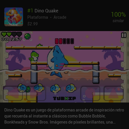
#
1
Dino Quake
100
%
Plataforma
Arcade
similar
$2.99
Dino Quake es un juego de plataformas arcade de inspiración retro
que recuerda al instante a clásicos como Bubble Bobble,
Bonkheads y Snow Bros. Imágenes de píxeles brillantes, una
pegadiza banda sonora chiptune y una divertida escena