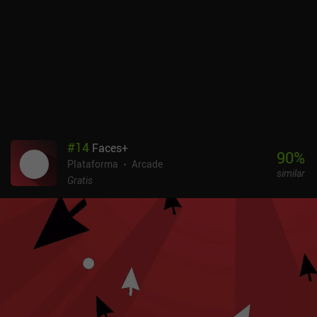
apostado fuerte por la estética retro con arte, efectos de sonido y
música que hacen que el juego parezca sacado directamente de la
época de los ordenadores domésticos de finales de los ochenta.
Los controles táctiles son sencillos y funcionales, y sólo podemos
culparnos a nosotros mismos de nuestros fallos. Y aunque el
juego es duro, los puntos de control de 100 metros garantizan que
no todo esté perdido con cada explosión pixelada de nuestra nave.
Ascender es completamente gratis, sin anuncios ni iAPs. Así que
es una recomendación bastante poco arriesgada. Para los que
disfrutan con ese estilo de desafío de "un solo intento más",
#
14
Faces+
Ascender ofrece una experiencia sencilla pero atractiva, sin toda la
90
%
Plataforma
Arcade
palabrería que se encuentra en tantos otros juegos.
similar
Gratis