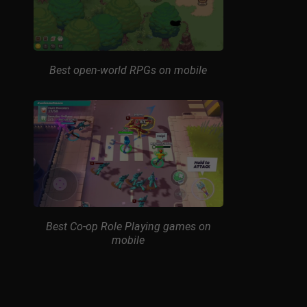
Best open-world RPGs on mobile
Best Co-op Role Playing games on
mobile