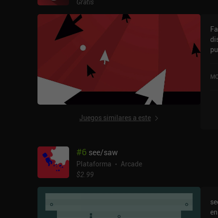
Gratis
Fa
di
pu
en
iO
MO
Juegos similares a este
#
6
see/saw
Plataforma
Arcade
$2.99
se
en