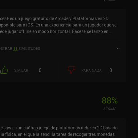
ces+ es un juego gratuito de Arcade y Plataformas en 2D
sponible para iOS. Es una experiencia para un jugador que se
ede jugar offline en modo horizontal. Faces+ se lanzó en
ero de 2024 y tiene una valoración actual de 4,6 sobre 5,0 en
S App Store.
STRAR
11
SIMILITUDES
0
0
SIMILAR
PARA NADA
88
%
similar
e/saw es un caótico juego de plataformas indie en 2D basado
 la física, en el que la sencilla tarea de recoger tres monedas