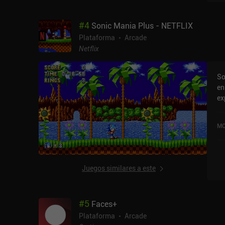
pi
nu
#
4
Sonic Mania Plus - NETFLIX
qu
ar
Plataforma
Arcade
puntuación.
Netflix
ni
el
So
no
en
co
ex
el
co
se
us
me
MO
NE
Si
va
va
la
cl
Qu
Juegos similares a este
$ 
co
#
5
Faces+
Plataforma
Arcade