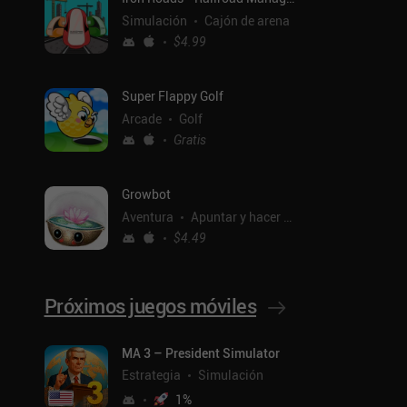
Simulación
Cajón de arena
$4.99
Super Flappy Golf
Arcade
Golf
Gratis
Growbot
Aventura
Apuntar y hacer clic
$4.49
Próximos juegos móviles
ntal
MA 3 – President Simulator
Estrategia
Simulación
1
%