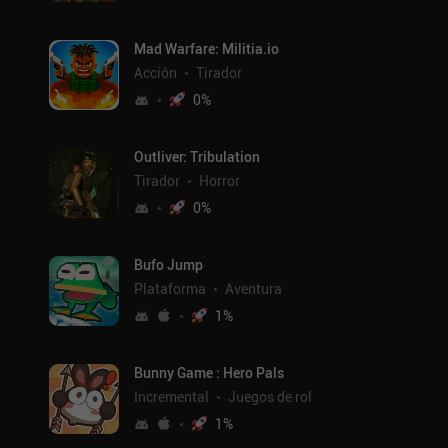
Mad Warfare: Militia.io
Acción
Tirador
0
%
Outliver: Tribulation
Tirador
Horror
0
%
Bufo Jump
Plataforma
Aventura
1
%
Bunny Game : Hero Pals
Incremental
Juegos de rol
1
%