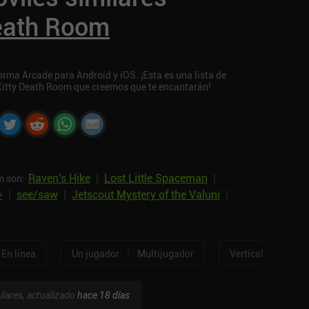
Death Room
rma Arcade para Android y iOS. ¡Esta es una lista de
 Kitty Death Room que creemos que te encantarán!
Raven's Hike
|
Lost Little Spaceman
|
m son:
+
|
see/saw
|
Jetscout Mystery of the Valuni
|
|
|
En línea
Un jugador
Multijugador
Vertical
Horizo
ilares, actualizado
hace 18 días