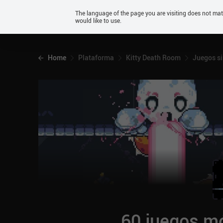
Android
The language of the page you are visiting does not ma
would like to use.
iOS
Home
Plataforma
Kitty Death Room
Juegos si
60 juegos mó