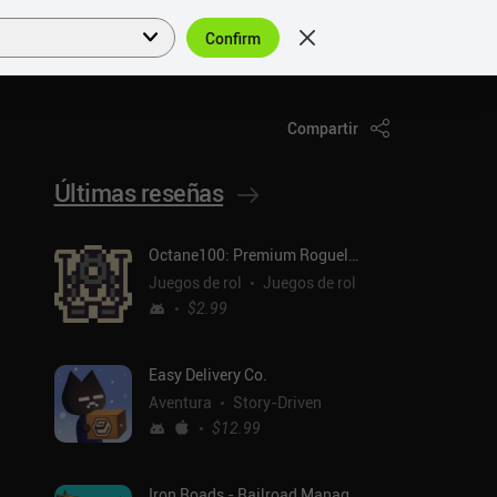
Confirm
Acceder
ES
Compartir
Últimas reseñas
Octane100: Premium Roguelike
Juegos de rol
Juegos de rol
$2.99
Easy Delivery Co.
Aventura
Story-Driven
$12.99
Iron Roads - Railroad Manager