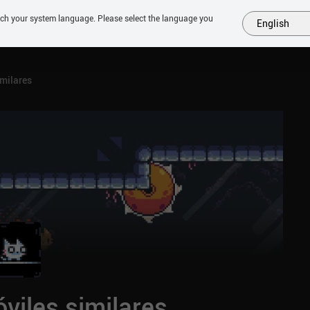
tch your system language. Please select the language you
English
MÁS
PRÓXIMOS
SIMILARES
COLECCIONES
TOP
milares
viles similares