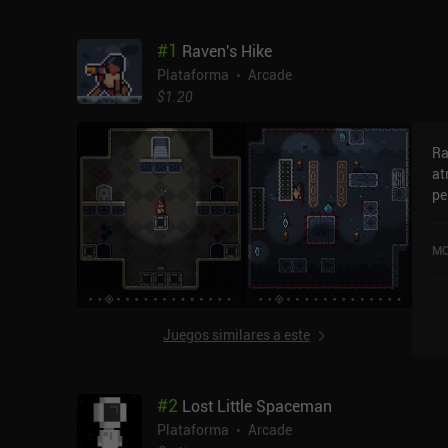
#
1
Raven's Hike
Plataforma
Arcade
$1.20
Ra
at
per
ju
ni
MO
o 
co
el
de
Juegos similares a este
par
co
in
#
2
Lost Little Spaceman
bl
sen
Plataforma
Arcade
ha