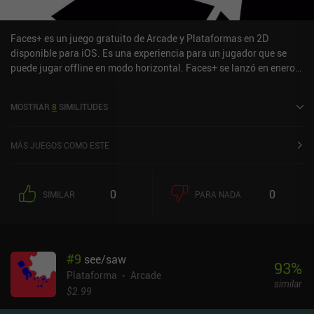
Faces+ es un juego gratuito de Arcade y Plataformas en 2D
disponible para iOS. Es una experiencia para un jugador que se
puede jugar offline en modo horizontal. Faces+ se lanzó en enero
de 2024 y tiene una valoración actual de 4,6 sobre 5,0 en iOS App
Store.
MOSTRAR
8
SIMILITUDES
MÁS JUEGOS COMO ESTE
0
0
SIMILAR
PARA NADA
#
9
see/saw
93
%
Plataforma
Arcade
similar
$2.99