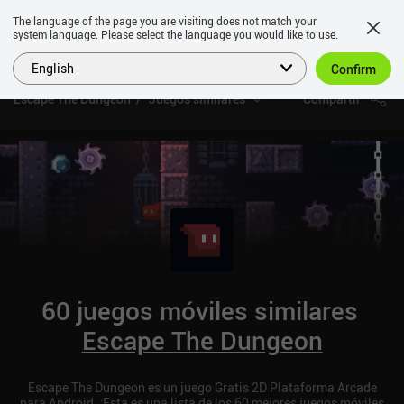
The language of the page you are visiting does not match your
system language. Please select the language you would like to use.
English
Confirm
Escape The Dungeon
Juegos similares
Compartir
60 juegos móviles similares
Escape The Dungeon
Escape The Dungeon es un juego Gratis 2D Plataforma Arcade
para Android. ¡Esta es una lista de los 60 mejores juegos móviles