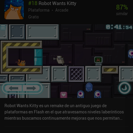
#
18
Robot Wants Kitty
niveles. Y aunque los obstáculos cambian, la mecánica clave sigue
87
%
siendo la misma: planifica tus movimientos con cuidado para
Plataforma
Arcade
similar
evitar caerte o quedar atrapado.Dado que se trata de un juego de
Gratis
rage-quit, no muy diferente de "QWOP", los controles son bastante
sencillos, pero cuesta acostumbrarse a ellos. Los gráficos no son
espectaculares, pero tampoco arruinan la experiencia, y el juego
entero se puede completar en unas pocas horas.Unicycle Legend
se monetiza a través de un único iAP para eliminar los anuncios
que aparecen aproximadamente después de cada 10 muertes.
También podemos ver anuncios para desbloquear skins que no son
necesarios para disfrutar del juego. En definitiva, es un pequeño
juego bastante simple y agradable que te mantendrá entretenido
durante un rato si te gustan los plataformas tontos hardcore.
Incluso puede arrancarte alguna que otra carcajada debido a las
divertidísimas formas en que puede morir tu personaje.
Robot Wants Kitty es un remake de un antiguo juego de
plataformas en Flash en el que atravesamos niveles laberínticos
mientras buscamos continuamente mejoras que nos permitan
llegar a lugares antes inaccesibles. Cada nivel consiste en un
laberinto de plataformas lleno de obstáculos, como puertas