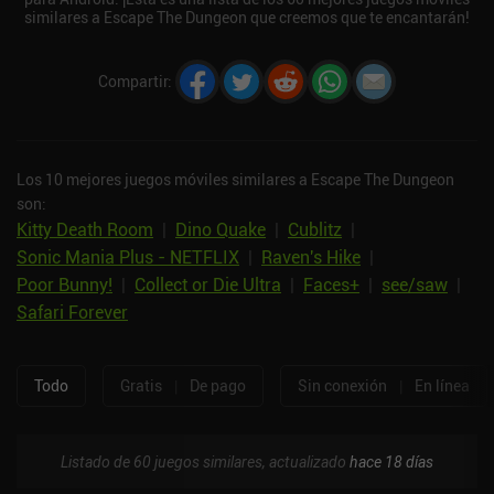
similares a Escape The Dungeon que creemos que te encantarán!
Compartir
:
Los 10 mejores juegos móviles similares a Escape The Dungeon
son:
Kitty Death Room
|
Dino Quake
|
Cublitz
|
Sonic Mania Plus - NETFLIX
|
Raven's Hike
|
Poor Bunny!
|
Collect or Die Ultra
|
Faces+
|
see/saw
|
Safari Forever
Todo
Gratis
|
De pago
Sin conexión
|
En línea
Listado de 60 juegos similares, actualizado
hace 18 días