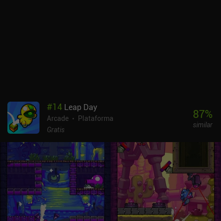
anuncios forzados ocasionales entre niveles y muertes. En iOS, un
iAP de 0,99 $ elimina estos anuncios para siempre.
Afortunadamente, los anuncios no me resultaron demasiado
intrusivos, incluso muriendo mucho. A pesar de ser un juego de
trolls, equilibra muy bien la diversión y la dificultad. Así que pude
completarlo con relativa facilidad sin frustrarme demasiado.
Podría decirse que me lo pasé "endiabladamente bien" superando
el juego.
#
14
Leap Day
87
%
Arcade
Plataforma
similar
Gratis