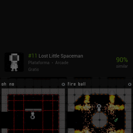
¡lo cual es fantástico! En definitiva, Safari Forever es un gran juego
de plataformas casual de un solo botón, pero carece de cualquier
tipo de profundidad que me haga volver después de las primeras
horas.
#
11
Lost Little Spaceman
90
%
Plataforma
Arcade
similar
Gratis