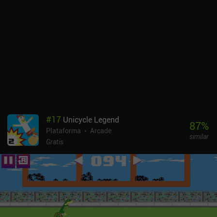
del juego es que hay múltiples formas de llegar a la meta en cada
nivel. Algunos caminos son rápidos pero peligrosos, mientras que
otros ofrecen una relativa seguridad a cambio de romper tediosos
ladrillos, y podemos elegir el que mejor se adapte a nuestro estilo
de juego. La mejor forma de disfrutar de Squish Run, sin embargo,
es a través de su multijugador cooperativo en el mismo
dispositivo. Squish Run se monetiza mediante anuncios forzados
y anuncios incentivados para comprar un potenciador para el
guante. En iOS, un iAP de 2,99 $ elimina estos anuncios, pero en
Android, por desgracia, esa opción no está disponible. Al igual que
con Knight Brawl y otros juegos de este desarrollador, Squish Run
#
17
Unicycle Legend
ofrece una gran diversión arcade de plataformas que
87
%
Plataforma
Arcade
eventualmente se vuelve aburrida. Pero el juego sigue siendo ideal
similar
para sesiones de juego cortas, y especialmente si tienes un amigo
Gratis
cerca.