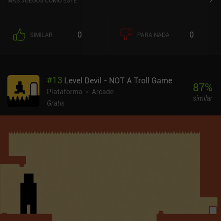
MÁS JUEGOS COMO ESTE
objetivo es llegar a salvo a la plataforma de aterrizaje sin tocar
nada más. Los niveles posteriores introducen mecánicas de juego
adicionales, como puertas cerradas, paredes móviles, proyectiles
0
0
SIMILAR
PARA NADA
mortales y otros elementos desagradables. Y a diferencia de la
mayoría de los juegos arcade, el juego incluso introduce una
historia interesante a lo largo de sus nivelesAl tocar la pantalla,
nuestro personaje acelera, y al inclinar el teléfono gira. Aunque
#
13
Level Devil - NOT A Troll Game
personalmente no me gustan los controles basados en el
87
%
giroscopio, funcionan sorprendentemente bien en este juego,
Plataforma
Arcade
similar
permitiendo una navegación precisa y cómodamente sensible.
Gratis
Además, los simpáticos gráficos de píxeles y la enérgica música
crean un ambiente estupendo para este tipo de experiencia arcade
de ritmo rápido.Jetscout es un juego premium de 0,99 $ sin
anuncios ni iAP. También hay una demo gratuita tanto en Android
como en iOS para que puedas probarlo antes de decidir si este es
el tipo de entretenimiento adecuado para ti.