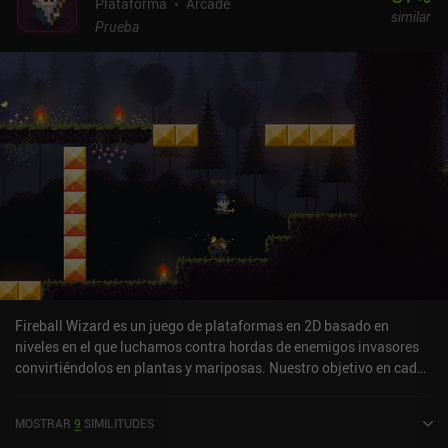
Plataforma
Arcade
similar
Prueba
Fireball Wizard es un juego de plataformas en 2D basado en
niveles en el que luchamos contra hordas de enemigos invasores
convirtiéndolos en plantas y mariposas. Nuestro objetivo en cada
nivel es superar cuidadosamente todos los retos de plataformas,
encargarnos de los enemigos que se interponen en nuestro camino
MOSTRAR
9
SIMILITUDES
convirtiéndolos en cosas tan monas como flores o mariposas, y