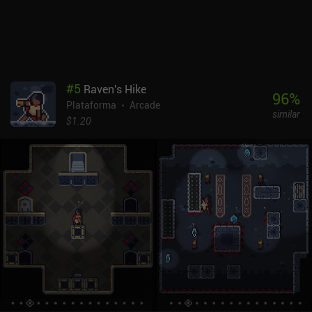
#
5
Raven's Hike
96
%
Plataforma
Arcade
similar
$1.20