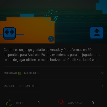
no todo es perfecto. Aunque los enemigos parecen variados, tienen
poco impacto en la jugabilidad, y la falta de una clasificación en
línea parece una oportunidad perdida. Dino Quake es un juego
premium que cuesta 2,99 $ en Android y 3,99 $ en iOS. Y el tema
nostálgico y la rejugabilidad arcade lo convierten en un alegre
retroceso.
Cublitz es un juego gratuito de Arcade y Plataformas en 2D
disponible para Android. Es una experiencia para un jugador que
se puede jugar offline en modo horizontal. Cublitz se lanzó en
agosto de 2024.
MOSTRAR
10
SIMILITUDES
MÁS JUEGOS COMO ESTE
0
0
SIMILAR
PARA NADA