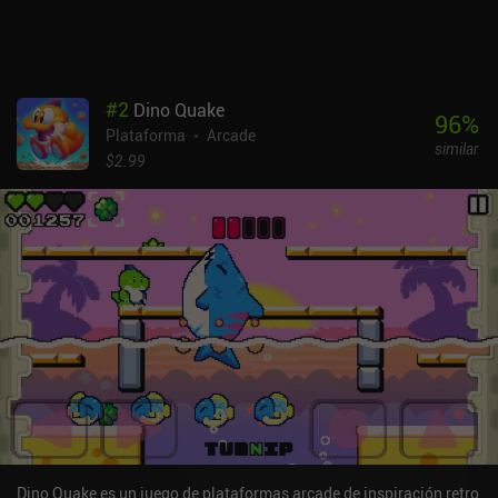
pueden desactivar con un único iAP de 2,99 $.
#
2
Dino Quake
96
%
Plataforma
Arcade
similar
$2.99
Dino Quake es un juego de plataformas arcade de inspiración retro