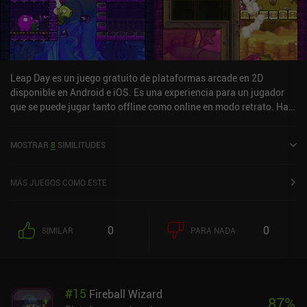
Leap Day es un juego gratuito de plataformas arcade en 2D
disponible en Android e iOS. Es una experiencia para un jugador
que se puede jugar tanto offline como online en modo retrato. Ha
recibido 3 valoraciones de usuarios de la comunidad MiniReview.
Leap Day se lanzó en mayo de 2016 y tiene una valoración actual
MOSTRAR
8
SIMILITUDES
de 3,2 sobre 5,0 en Google Play y de 4,6 sobre 5,0 en la App Store
de iOS.
MÁS JUEGOS COMO ESTE
0
0
SIMILAR
PARA NADA
#
15
Fireball Wizard
87
%