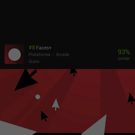
convierte el juego en una experiencia premium. El alto nivel de
dificultad y los reintentos limitados no serán del gusto de todo el
mundo, pero si te gustan los juegos de plataformas desafiantes, no
dejes de probarlo.
#
8
Faces+
93
%
Plataforma
Arcade
similar
Gratis