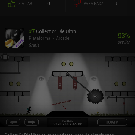
0
0
SIMILAR
PARA NADA
consigamos nos darán otro de los más de 100 disfraces creativos
para nuestro conejito héroe.Los modos "cooperativo" y "VS" para
dos jugadores hacen que cada uno utilice controles táctiles en
extremos opuestos de la pantalla y funcionan sorprendentemente
#
7
Collect or Die Ultra
bien. El juego cuenta con un solo escenario y una sola pista
93
%
musical, lo que no es un problema para las rondas cortas, pero
Plataforma
Arcade
similar
puede resultar repetitivo en sesiones más largas.
Gratis
Afortunadamente, el estilo pixel art de Poor Bunny! es brillante y
colorido, lo que facilita la rápida identificación de todos los
peligros y zanahorias en pantalla. Tanto los conejos como los
peligros están animados con fluidez y responden bien a los
controles táctiles. Poor Bunny! se monetiza mediante anuncios
que aparecen cada pocas rondas pero que pueden eliminarse
mediante un iAP de 1,99 $. También podemos ver anuncios
incentivados para revivir una vez por partida o para ganar 50
zanahorias adicionales. Pero no hay iAPs adicionales: todos los
disfraces deben desbloquearse jugando.¡Pobre conejito! es un
reñido cazador de puntuaciones que, aunque muy sencillo, ofrece
una experiencia rápida y divertida para dos jugadores en el mismo
dispositivo a los que no les importe sentarse muy cerca para
compartir una misma pantalla.