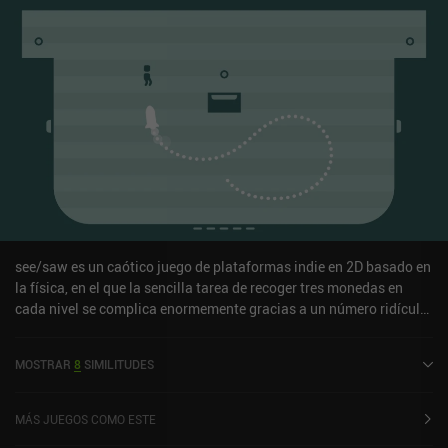
see/saw es un caótico juego de plataformas indie en 2D basado en
la física, en el que la sencilla tarea de recoger tres monedas en
cada nivel se complica enormemente gracias a un número ridículo
de trampas mortales y enemigos flotantes. Con sólo pulsar
cualquier lado de la pantalla, nuestro personaje empieza a correr a
MOSTRAR
8
SIMILITUDES
izquierda o derecha, interactuando automáticamente con
cualquier objeto físico con el que choque, como pendientes, camas
elásticas, cintas de correr, plataformas y sierras mortales. El giro
MÁS JUEGOS COMO ESTE
interesante es que el bienestar de nuestro protagonista no está en