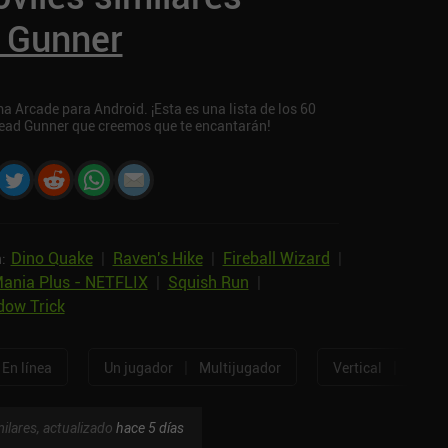
 Gunner
 Arcade para Android. ¡Esta es una lista de los 60
Dead Gunner que creemos que te encantarán!
Dino Quake
|
Raven's Hike
|
Fireball Wizard
|
:
ania Plus - NETFLIX
|
Squish Run
|
ow Trick
|
|
En línea
Un jugador
Multijugador
Vertical
Horizo
ilares, actualizado
hace 5 días