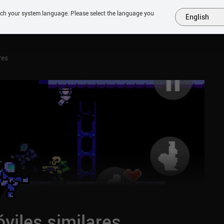
tch your system language. Please select the language you
English
MÁS
PRÓXIMOS
SIMILARES
COLECCIONES
TOP
res
viles similares