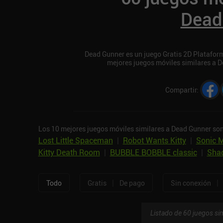
Dead
Dead Gunner es un juego Gratis 2D Plataforma
mejores juegos móviles similares a 
Compartir
:
Los 10 mejores juegos móviles similares a Dead Gunner son
Lost Little Spaceman
|
Robot Wants Kitty
|
Sonic M
Kitty Death Room
|
BUBBLE BOBBLE classic
|
Shad
|
|
Todo
Gratis
De pago
Sin conexión
Listado de 60 juegos sim