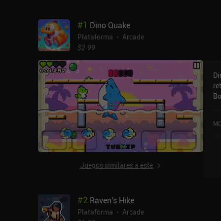
#
1
Dino Quake
Plataforma
Arcade
$2.99
Di
re
Bonkhe
pe
in
MO
di
ju
de
un
Juegos similares a este
choquen
pi
nu
#
2
Raven's Hike
qu
ar
Plataforma
Arcade
puntuación.