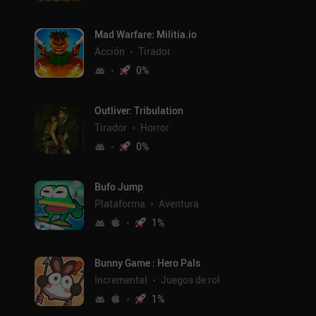
Mad Warfare: Militia.io
Acción
Tirador
0
%
Outliver: Tribulation
Tirador
Horror
0
%
Bufo Jump
Plataforma
Aventura
1
%
Bunny Game : Hero Pals
Incremental
Juegos de rol
1
%