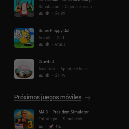
Simulación
Cajón de arena
$4.99
Super Flappy Golf
Arcade
Golf
Gratis
Growbot
Aventura
Apuntar y hacer clic
$4.49
Próximos juegos móviles
ntal
MA 3 – President Simulator
Estrategia
Simulación
1
%