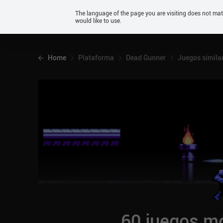
Android
The language of the page you are visiting does not ma
would like to use.
iOS
Home
Plataforma
Dead Gunner
Juegos simila
60 juegos mó