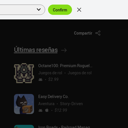
Confirm
Acceder
ES
Compartir
Últimas reseñas
Octane100: Premium Roguelike
Juegos de rol
Juegos de rol
$2.99
Easy Delivery Co.
Aventura
Story-Driven
$12.99
Iron Roads - Railroad Manager