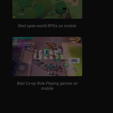
Best open-world RPGs on mobile
Best Co-op Role Playing games on
mobile