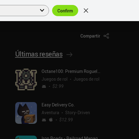
Confirm
Acceder
ES
Compartir
Últimas reseñas
Octane100: Premium Roguelike
Juegos de rol
Juegos de rol
$2.99
Easy Delivery Co.
Aventura
Story-Driven
$12.99
Iron Roads - Railroad Manager