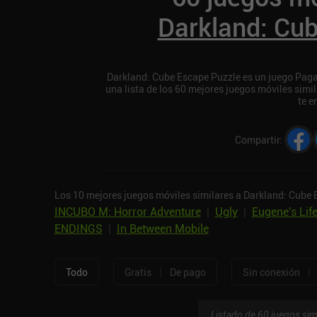
Darkland: Cu
Darkland: Cube Escape Puzzle es un juego Paga
una lista de los 60 mejores juegos móviles sim
te e
Compartir
:
Los 10 mejores juegos móviles similares a Darkland: Cube 
INCUBO M: Horror Adventure
|
Ugly
|
Eugene's Lif
ENDINGS
|
In Between Mobile
|
|
Todo
Gratis
De pago
Sin conexión
Listado de 60 juegos sim