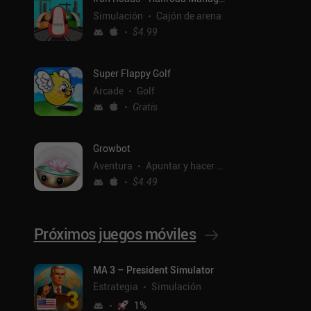
Simulación
Cajón de arena
$4.99
Super Flappy Golf
Arcade
Golf
Gratis
Growbot
Aventura
Apuntar y hacer clic
$4.49
Próximos juegos móviles
ntal
MA 3 – President Simulator
Estrategia
Simulación
1
%