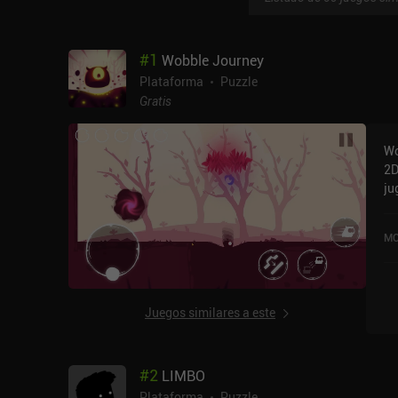
#
1
Wobble Journey
Plataforma
Puzzle
Gratis
Wo
2D
ju
Jo
ac
MO
Ap
Juegos similares a este
#
2
LIMBO
Plataforma
Puzzle