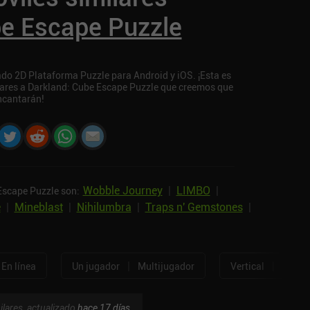
be Escape Puzzle
do 2D Plataforma Puzzle para Android y iOS. ¡Esta es
ilares a Darkland: Cube Escape Puzzle que creemos que
ncantarán!
Wobble Journey
|
LIMBO
|
Escape Puzzle son:
e
|
Mineblast
|
Nihilumbra
|
Traps n' Gemstones
|
|
|
En línea
Un jugador
Multijugador
Vertical
Horizo
ilares, actualizado
hace 17 días