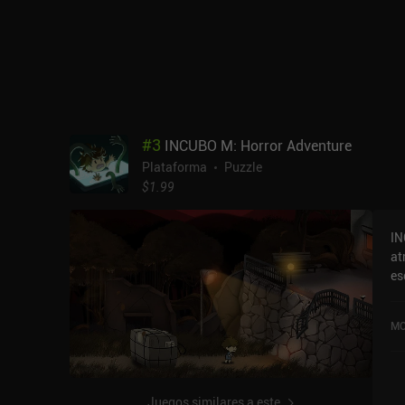
pr
en
#
3
INCUBO M: Horror Adventure
Plataforma
Puzzle
$1.99
IN
at
es
des
un
MO
pa
ac
es
sedient
Juegos similares a este