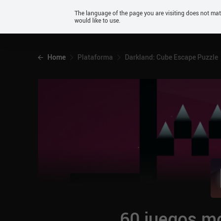
Android
The language of the page you are visiting does not ma
would like to use.
iOS
Home
Plataforma
Darkland: Cube Escape Puzzle
60 juegos mó