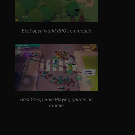
Best open-world RPGs on mobile
Best Co-op Role Playing games on
mobile