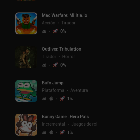
Mad Warfare: Militia.io
Acción
Tirador
0
%
Outliver: Tribulation
Tirador
Horror
0
%
Bufo Jump
Plataforma
Aventura
1
%
Bunny Game : Hero Pals
Incremental
Juegos de rol
1
%