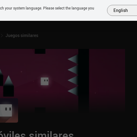
tch your system language. Please select the language you
English
MÁS
PRÓXIMOS
SIMILARES
COLECCIONES
TOP
Juegos similares
viles similares