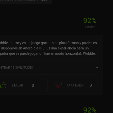
92
%
similar
bble Journey es un juego gratuito de plataformas y puzles en
 disponible en Android e iOS. Es una experiencia para un
gador que se puede jugar offline en modo horizontal. Wobble
urney se lanzó en agosto de 2020 y tiene una valoración
tual de 4,1 sobre 5,0 en Google Play y de 4,4 sobre 5,0 en la
STRAR
12
SIMILITUDES
p Store de iOS.
0
0
SIMILAR
PARA NADA
92
%