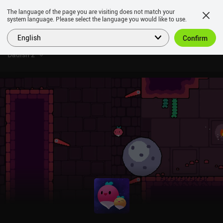
The language of the page you are visiting does not match your
system language. Please select the language you would like to use.
English
Confirm
Dadish 2