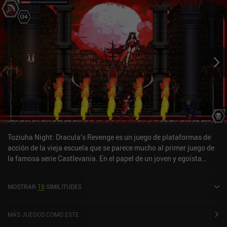
Toziuha Night: Dracula's Revenge es un juego de plataformas de
acción de la vieja escuela que se parece mucho al primer juego de
la famosa serie Castlevania. En el papel de un joven y egoísta
alquimista que busca derrotar al infame Conde Drácula,
viajaremos entre horripilantes pero espectaculares escenarios
MOSTRAR
15
SIMILITUDES
para luchar contra todo tipo de escoria no-muerta sedienta de
sangre usando nuestro fiel látigo de cadena y un par de útiles
hechizos de transmutación. Cada nivel consta de varias
MÁS JUEGOS COMO ESTE
localizaciones lineales con plataformas de varios niveles, trampas