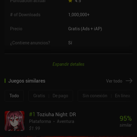
Puntuación actual
4.5
# of Downloads
1,000,000+
Precio
Gratis (Ads + iAP)
¿Contiene anuncios?
Sí
Expandir detalles
Juegos similares
Ver todo
Todo
Gratis
|
De pago
Sin conexión
|
En línea
#
1
Toziuha Night: DR
95
%
Plataforma
Aventura
similar
$1.99