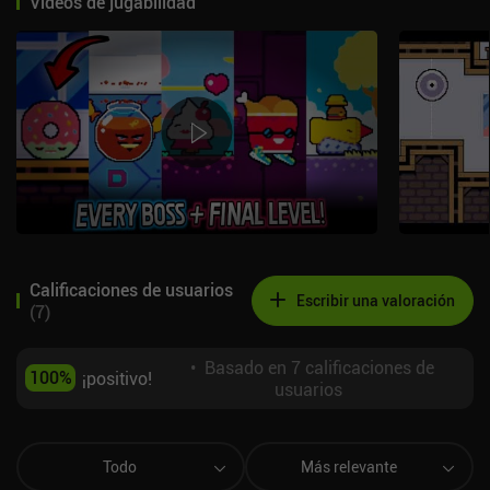
Videos de jugabilidad
Calificaciones de usuarios
Escribir una valoración
(
7
)
•
Basado en 7 calificaciones de
100
%
¡positivo!
usuarios
Todo
Más relevante