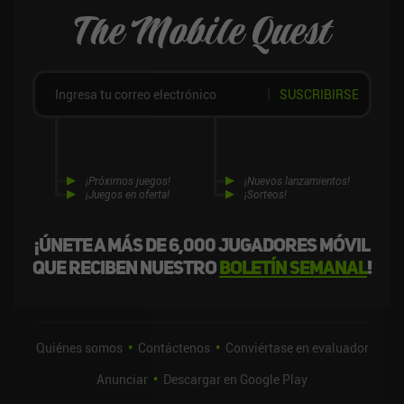
The Mobile Quest
SUSCRIBIRSE
¡Próximos juegos!
¡Nuevos lanzamientos!
¡Juegos en oferta!
¡Sorteos!
¡Únete a más de 6,000 jugadores móvil
que reciben nuestro
boletín semanal
!
Quiénes somos
Contáctenos
Conviértase en evaluador
Anunciar
Descargar en Google Play