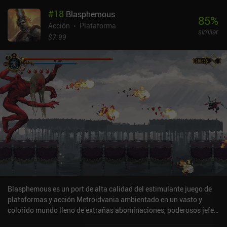
acceso a zonas antes restringidas. [Consulta nuestra lista de los
#
18
Blasphemous
mejores juegos Metroidvania para móvil] Lo que más me gusta del
85
%
nuevo juego es la incorporación de nuevas zonas, nuevos tipos de
Acción
Plataforma
similar
enemigos, nuevos jefes intermedios, nuevos objetos, nuevos
$7.99
secretos e incluso un final adicional. Es difícil no darse cuenta de
las muchas mejoras de diseño y de la calidad general del juego.
Tiny Dangerous Dungeons Remake no es muy largo, y salvo por un
par de secuencias de plataformas difíciles y jefes angustiosos, no
plantea ningún reto significativo. Se puede terminar en un par de
tardes y, por tanto, es ideal para cualquier aficionado a los juegos
de plataformas casuales. Es un juego premium que cuesta 2,99 $
en Android y 3,99 $ en iOS, sin anuncios ni iAP.
Blasphemous es un port de alta calidad del estimulante juego de
plataformas y acción Metroidvania ambientado en un vasto y
colorido mundo lleno de extrañas abominaciones, poderosos jefes
únicos, una rica y compleja historia y mortales carreras de