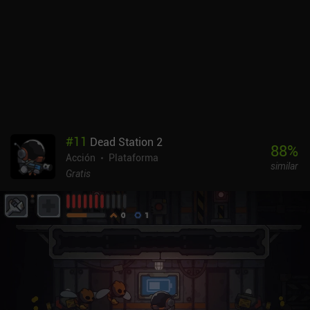
adicionales.Nameless Cat es un juego imprescindible para
cualquier fan de los juegos de plataformas de acción, simpáticos y
desafiantes.
#
11
Dead Station 2
88
%
Acción
Plataforma
similar
Gratis