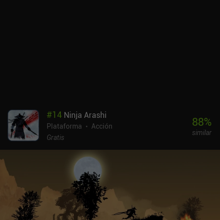
algo malo que nos lleve a una muerte prematura. Por desgracia,
los efectos visuales nunca cambian demasiado y los enemigos
tienen muy poca variedad, lo que hace que el juego resulte
bastante repetitivo hacia el final.Dead Station se monetiza
mostrando anuncios ocasionales entre niveles, pero aparecen tan
pocas veces que tienen un impacto casi nulo en la experiencia de
juego en general. Si te gustan los juegos de acción en 2D bien
hechos, no dejes de probarlo.
#
14
Ninja Arashi
88
%
Plataforma
Acción
similar
Gratis