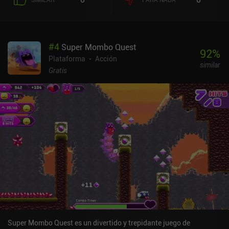
nuestras habilidades y añaden nuevos movimientos a nuestro
arsenal. Y no cabe duda de que necesitamos estas mejoras, ya que
la dificultad aumenta desde el principio, lo que, combinado con los
combates contra los jefes, hace que la jugabilidad sea mucho más
#
4
Super Mombo Quest
desafiante que en el primer juego. Ninja Arashi 2 se puede jugar
92
%
gratis, con anuncios forzados entre niveles e iAPs para comprar
Plataforma
Acción
similar
una moneda premium que se usa para cosméticos y vidas
Gratis
adicionales. En comparación con su predecesor, ofrece una
experiencia más ágil, pero para jugar cómodamente, es muy
recomendable comprar el iAP de 1,99 $ que elimina los anuncios.
Super Mombo Quest es un divertido y trepidante juego de