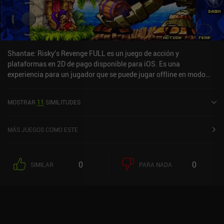
juego premium sin anuncios ni iAPs. Puedes tardar hasta 10 horas
en ver todo lo que el juego tiene que ofrecer, pero espera un montón
de tedioso backtracking - especialmente si tu objetivo es
completarlo al 100%. Ojalá hubiera más características de calidad
de vida, como teletransportadores o marcadores de mapa.
Shantae: Risky's Revenge FULL es un juego de acción y
plataformas en 2D de pago disponible para iOS. Es una
experiencia para un jugador que se puede jugar offline en modo
horizontal. Ha recibido 1 valoración de usuario de la comunidad
MiniReview. Shantae: Risky's Revenge FULL se lanzó en diciembre
MOSTRAR
11
SIMILITUDES
de 2011 y tiene una valoración actual de 4,6 sobre 5,0 en iOS App
Store.
MÁS JUEGOS COMO ESTE
0
0
SIMILAR
PARA NADA