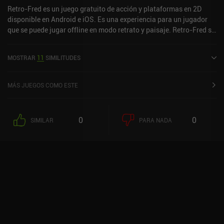
Retro-Fred es un juego gratuito de acción y plataformas en 2D
disponible en Android e iOS. Es una experiencia para un jugador
que se puede jugar offline en modo retrato y paisaje. Retro-Fred se
lanzó en agosto de 2024 y tiene una puntuación actual de 5 sobre
5,0 en iOS App Store.
MOSTRAR
11
SIMILITUDES
MÁS JUEGOS COMO ESTE
0
0
SIMILAR
PARA NADA