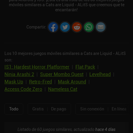
móviles similares a Cats are Liquid - ALitS que creemos que te
encantarán!
Compartir
:
Los 10 mejores juegos móviles similares a Cats are Liquid - ALitS
son:
IS1: Hardest Horror Platformer
|
Flat Pack
|
Ninja Arashi 2
|
Super Mombo Quest
|
Levelhead
|
Mask Up
|
Retro-Fred
|
Mask Around
|
Access Code Zero
|
Nameless Cat
Todo
Gratis
|
De pago
Sin conexión
|
En línea
Listado de 60 juegos similares, actualizado
hace 4 días