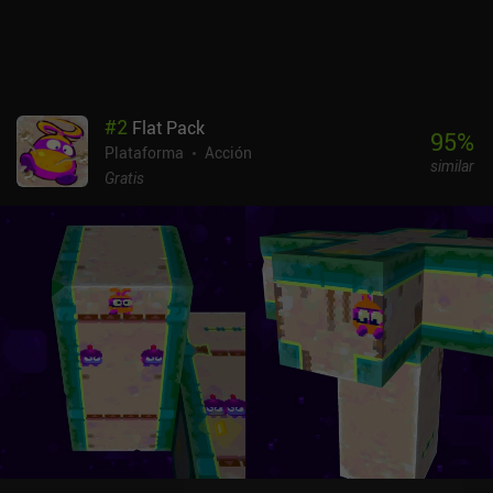
difíciles, lo que hace que el juego sea apto para un amplio abanico
de fanáticos de las plataformas.Impossible Story se monetiza
mediante anuncios que se muestran al probar un nuevo cosmético
antes de desbloquearlo y cuando nuestro personaje muere, lo que
llega a ser bastante molesto ya que morimos mucho.
#
2
Flat Pack
Afortunadamente, los anuncios se pueden desactivar
95
%
Plataforma
Acción
permanentemente mediante un iAP de 0,49 $. Es un juego perfecto
similar
para sesiones cortas de juego para cualquier fan de los
Gratis
plataformas de acción hardcore.