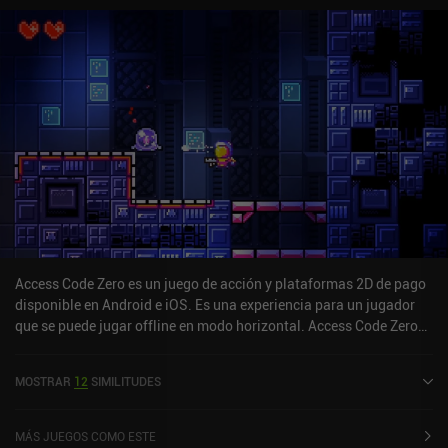
tácticas desafiantes. Los enemigos derrotados a menudo golpean
superficies explosivas que lanzan a otros enemigos por los aires,
provocando explosiones adicionales. Estas reacciones en cadena
nos obligan a ser extremadamente cuidadosos con nuestro
entorno, sobre todo porque sólo tenemos 3 vidas que son difíciles
de reponer. Mask Around ofrece varios esquemas de control
distintos, como joysticks virtuales, giroscopio y compatibilidad
total con mandos. Cuesta bastante acostumbrarse a los controles,
así que no esperes un progreso significativo durante las primeras
doce carreras. Aun así, es un juego agradable que puedes coger y
jugar cuando te apetezca, aunque no consigas completarlo. Mask
Around es free-to-play y se monetiza mediante un único iAP de
9,99 $ para apoyar al desarrollador, eliminar un banner
publicitario de 5 segundos y recibir un par de objetos cosméticos
Access Code Zero es un juego de acción y plataformas 2D de pago
premium.
disponible en Android e iOS. Es una experiencia para un jugador
que se puede jugar offline en modo horizontal. Access Code Zero
se lanzó en abril de 2021 y tiene una valoración actual de 4,8 sobre
5,0 en Google Play y de 3,9 sobre 5,0 en la App Store de iOS.
MOSTRAR
12
SIMILITUDES
MÁS JUEGOS COMO ESTE