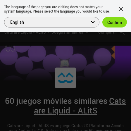
The language of the page you are visiting does not match your
system language. Please select the language you would like to use.
English
Confirm
Cats are Liquid - ALitS
Juegos similares
Compartir
60 juegos móviles similares
Cats
are Liquid - ALitS
Cats are Liquid - ALitS es un juego Gratis 2D Plataforma Acción
para Android y iOS. ¡Esta es una lista de los 60 mejores juegos