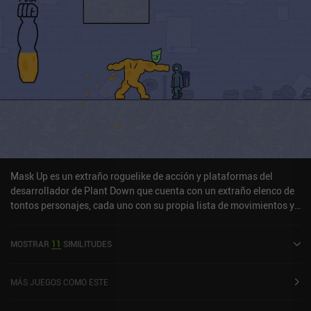
casi ilimitado, así que si eres un fan de los juegos de plataformas
de calidad, definitivamente deberías jugar a este juego.
Mask Up es un extraño roguelike de acción y plataformas del
desarrollador de Plant Down que cuenta con un extraño elenco de
tontos personajes, cada uno con su propia lista de movimientos y
un estilo de juego único. Empezamos con una pequeña mancha
naranja que se mueve a izquierda y derecha cuando tocamos
MOSTRAR
11
SIMILITUDES
cualquier lado de la pantalla, salta si pulsamos y soltamos ambos
lados simultáneamente, y se transforma en un puño para golpear a
los enemigos cuando pulsamos dos veces. El juego se vuelve aún
MÁS JUEGOS COMO ESTE
más extraño cuando acumulamos suficiente zumo de naranja de
los enemigos derrotados para transformarnos en un ser humano.