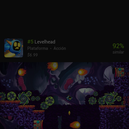
nuevo por el universo persistente.La experiencia de juego está muy
pulida, y me ha gustado especialmente descubrir el gran número
de zonas secretas y los controles ajustados, que cuentan con
mandos táctiles personalizables y compatibilidad con mandos
Bluetooth. Super Mombo Quest se monetiza a través de anuncios
que aparecen ocasionalmente entre las habitaciones, un iAP de
2,99 $ para eliminar los anuncios y un iAP de 4,99 $ para
#
5
Levelhead
desbloquear también un doblador de cristales, una skin única y
92
%
Plataforma
Acción
hacer que el juego sea jugable sin conexión.Es una recomendación
similar
fácil para cualquiera que disfrute con los juegos de plataformas, y
$6.99
uno de los mejores juegos del género que han salido este año.