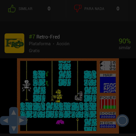
A partir de ese momento, podemos saltar más alto, dar puñetazos
0
0
SIMILAR
PARA NADA
más fuertes y pisotear a los villanos desde arriba. Pero la cosa no
acaba ahí, porque si aumentamos aún más nuestro medidor de
jugo de naranja, nos transformamos en un musculoso culturista
con movimientos aún más poderosos. Seguimos así para
#
7
Retro-Fred
hacernos cada vez más fuertes. Pero hay que tener cuidado,
90
%
porque cada movimiento que hacemos -y sobre todo cada golpe
Plataforma
Acción
similar
que recibimos- agota nuestra sustancia viscosa. Una vez que el
Gratis
medidor de sustancia viscosa desciende por debajo de cierto
umbral, volvemos a nuestra forma anterior, o morimos y volvemos
a empezar si ya estamos en nuestra primera forma. Aparte de los
combates constantes, el juego ofrece desafíos ocasionales de
plataformas, lugares secretos que descubrir e incluso una tienda
en la que podemos gastar nuestra preciada sustancia viscosa para
comprar objetos que cambian el juego. También hay un montón de
máscaras cosméticas únicas que desbloquear. La jugabilidad
puede hacerse repetitiva al cabo de un rato, y no recomiendo jugar
a Mask Up durante mucho tiempo. Pero el juego es perfecto para
sesiones ocasionales en las que sólo tienes unos minutos libres.
Mask Up es completamente gratis, sin anuncios ni iAPs.