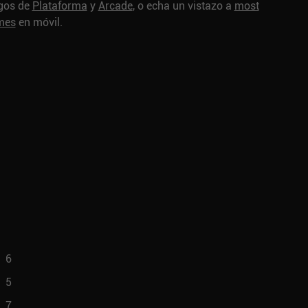
egos de
Plataforma
y
Arcade
, o echa un vistazo a
most
ames
en móvil.
6
5
7