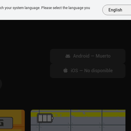
tch your system language. Please select the language you
English
MÁS
PRÓXIMOS
SIMILARES
COLECCIONES
TOP
Android
—
Muerto
iOS
—
No disponible