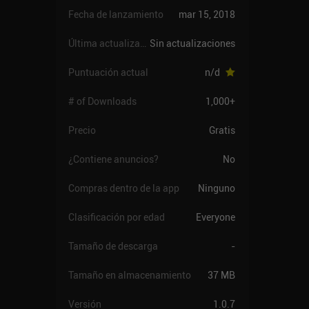
Fecha de lanzamiento
mar 15, 2018
Última actualización
Sin actualizaciones
Puntuación actual
n/d
# of Downloads
1,000+
Precio
Gratis
¿Contiene anuncios?
No
Compras dentro de la app
Ninguno
Clasificación por edad
Everyone
Tamaño de descarga
-
Tamaño en almacenamiento
37 MB
Versión
1.0.7