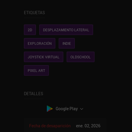
ETIQUETAS
2D
DESPLAZAMIENTO LATERAL
EXPLORACIÓN
INDIE
JOYSTICK VIRTUAL
OLDSCHOOL
PIXEL ART
DETALLES
Google Play
Fecha de desaparición
ene. 02, 2026