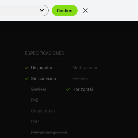
Confirm
Acceder
ES
ESPECIFICACIONES
Un jugador
Multijugador
Sin conexión
En línea
Vertical
Horizontal
PvE
Cooperativo
PvP
PvP en tiempo real