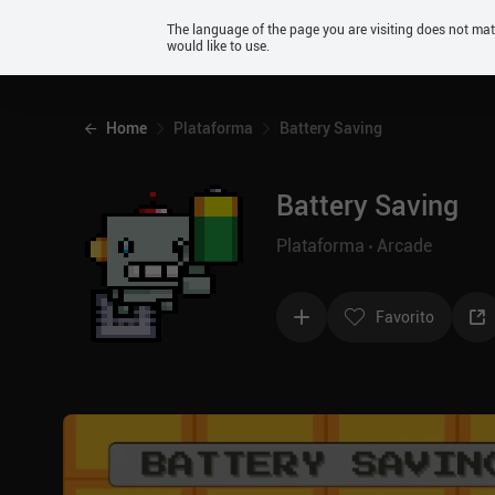
Android
The language of the page you are visiting does not ma
would like to use.
iOS
Home
Plataforma
Battery Saving
Battery Saving
Plataforma
Arcade
Favorito