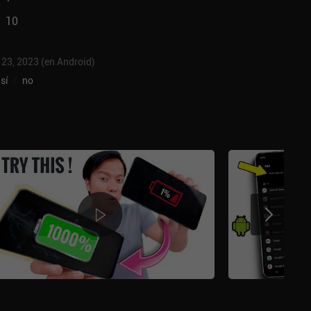
10
 23, 2023 (en Android)
sí
/
no