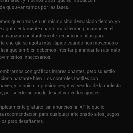
eras láser, y muchos otros, que se introducen
da que avanzamos por las fases.
emos quedarnos en un mismo sitio demasiado tiempo, ya
se agota lentamente cuanto más tiempo pasamos en el
a a avanzar constantemente, recogiendo pilas para
 la energía se agota más rápido cuando nos movemos o
ifica que también debemos intentar planificar la ruta más
movimientos innecesarios.
sombrarnos con gráficos impresionantes, pero su estilo
nciona bastante bien. Los controles táctiles son
aves, y la única impresión negativa vendrá de la molesta
, por suerte, se puede desactivar en los ajustes.
pletamente gratuito, sin anuncios ni iAP, lo que lo
na recomendación para cualquier aficionado a los juegos
los pero desafiantes.