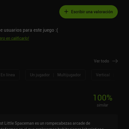
Escribir una valoración
e usuarios para este juego :(
ero en calificarlo!
Ver todo
|
|
En línea
Un jugador
Multijugador
Vertical
Horizo
100
%
similar
st Little Spaceman es un rompecabezas arcade de