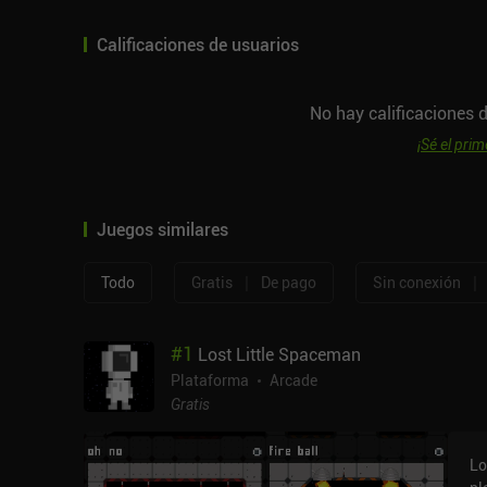
Calificaciones de usuarios
No hay calificaciones d
¡Sé el prim
Juegos similares
|
|
Todo
Gratis
De pago
Sin conexión
#
1
Lost Little Spaceman
Plataforma
Arcade
Gratis
Lo