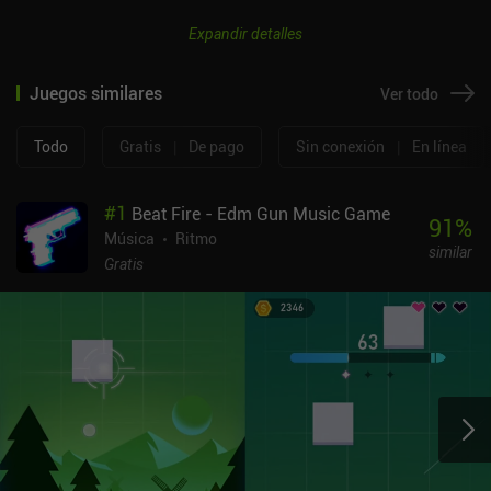
Expandir detalles
Juegos similares
Ver todo
Todo
Gratis
|
De pago
Sin conexión
|
En línea
#
1
Beat Fire - Edm Gun Music Game
91
%
Música
Ritmo
similar
Gratis