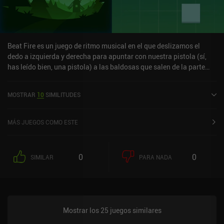
Beat Fire es un juego de ritmo musical en el que deslizamos el
dedo a izquierda y derecha para apuntar con nuestra pistola (sí,
has leído bien, una pistola) a las baldosas que salen de la parte
superior de la pantalla al ritmo de las pistas de EDM.Con sólo tres
vidas, incluso en dificultad normal, el juego es bastante
MOSTRAR
10
SIMILITUDES
castigador, pero la jugabilidad es increíble, y me divertí mucho con
Beat Fire. Desbloqueamos nuevas pistas gastando oro del juego,
que ganamos rápidamente jugando o viendo anuncios. Me gusta
MÁS JUEGOS COMO ESTE
esta forma de monetización, ya que hace de Beat Fire uno de los
pocos juegos de ritmo para móviles en los que no tenemos que
gastar dinero real para desbloquear pistas.
0
0
SIMILAR
PARA NADA
Mostrar los 25 juegos similares