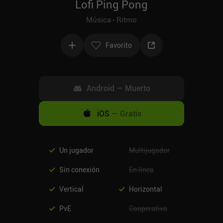
Lofi Ping Pong
Música
Ritmo
Favorito
Android
—
Muerto
iOS
—
Gratis
Un jugador
Multijugador
Sin conexión
En línea
Vertical
Horizontal
PvE
Cooperativo