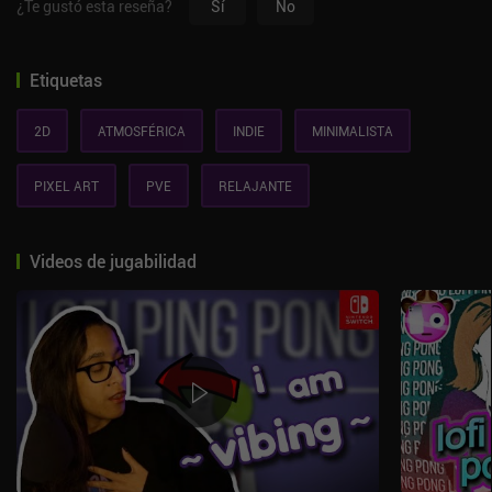
¿Te gustó esta reseña?
Sí
No
Etiquetas
2D
ATMOSFÉRICA
INDIE
MINIMALISTA
PIXEL ART
PVE
RELAJANTE
Videos de jugabilidad