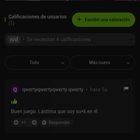
Calificaciones de usuarios
Escribir una valoración
(
1
)
n/d
•
Se necesitan 4 calificaciones
Todo
Más nuevo
Q
qwertyqwertyqwerty qwerty
•
hace 5a
Buen juego. Lástima que soy su*k en él.
+
1
Responder