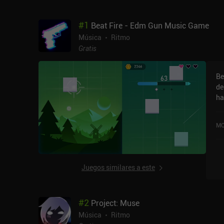
#
1
Beat Fire - Edm Gun Music Game
Música
Ritmo
Gratis
Be
de
ha
su
tr
MO
ca
co
ju
Me
Juegos similares a este
un
te
#
2
Project: Muse
Música
Ritmo