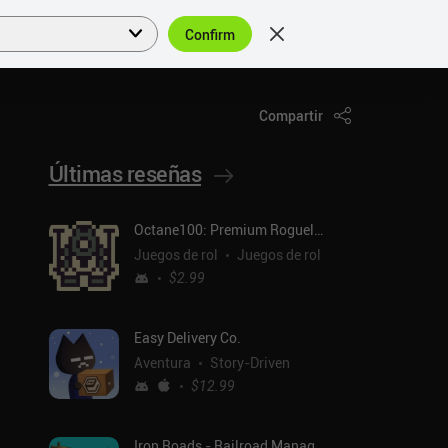
Confirm
Acceder
ES
Compartir
Últimas reseñas
Octane100: Premium Roguelike
Juegos de rol
Juegos de rol
$2.99
Easy Delivery Co.
Aventura
Story-Driven
$12.99
Iron Roads - Railroad Manager