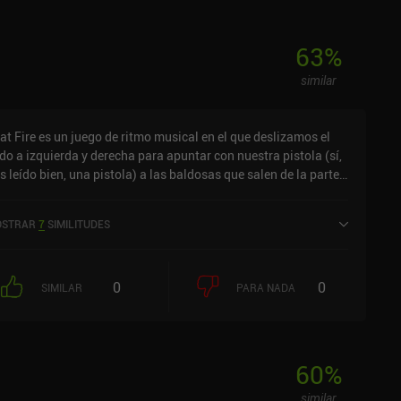
63
%
similar
at Fire es un juego de ritmo musical en el que deslizamos el
do a izquierda y derecha para apuntar con nuestra pistola (sí,
s leído bien, una pistola) a las baldosas que salen de la parte
perior de la pantalla al ritmo de las pistas de EDM.Con sólo
es vidas, incluso en dificultad normal, el juego es bastante
STRAR
7
SIMILITUDES
stigador, pero la jugabilidad es increíble, y me divertí mucho
n Beat Fire. Desbloqueamos nuevas pistas gastando oro del
ego, que ganamos rápidamente jugando o viendo anuncios.
0
0
 gusta esta forma de monetización, ya que hace de Beat Fire
SIMILAR
PARA NADA
o de los pocos juegos de ritmo para móviles en los que no
nemos que gastar dinero real para desbloquear pistas.
60
%
similar