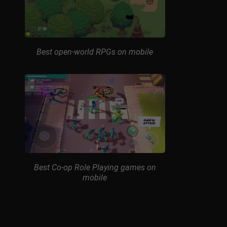
Best open-world RPGs on mobile
Best Co-op Role Playing games on
mobile