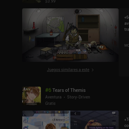
$3.99
ce
vi
«6
des
av
ju
tr
en
di
si
Re
un
MO
va
co
la
en
un
ge
Juegos similares a este
tec
of
Su
#
6
Tears of Themis
po
su
Aventura
Story-Driven
tr
Gratis
un
la n
«T
bu
co
Su