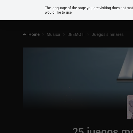
Android
The language of the page you are visiting does not ma
would like to use.
iOS
Home
Música
DEEMO II
Juegos similares
25 juegos mó