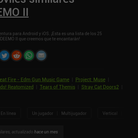
MO II
tura para Android y iOS. ¡Esta es una lista de los 25
 DEEMO II que creemos que te encantarán!
eat Fire - Edm Gun Music Game
|
Project: Muse
|
ds! Reatomized
|
Tears of Themis
|
Stray Cat Doors2
|
|
|
En línea
Un jugador
Multijugador
Vertical
Horizo
ilares, actualizado
hace un mes