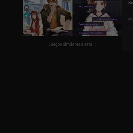
Se
As
di
en
MO
so
iO
Juegos similares a este