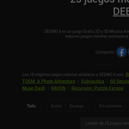
DEE
DEEMO II es un juego Gratis 2D y 3D Música Aven
mejores juegos móviles similares a
Compartir
:
B
Los 10 mejores juegos móviles similares a DEEMO II son:
TOEM: A Photo Adventure
|
Subnautica
|
60 Secon
Muse Dash
|
RAVON
|
Recursion: Puzzle Escape
|
|
Todo
Gratis
De pago
Sin conexión
Listado de 25 juegos sim