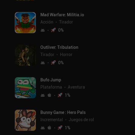
Mad Warfare: Militia.io
Acción
Tirador
0
%
Outliver: Tribulation
Tirador
Horror
0
%
Bufo Jump
Plataforma
Aventura
1
%
Bunny Game : Hero Pals
Incremental
Juegos de rol
1
%