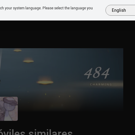
tch your system language. Please select the language you
English
MÁS
PRÓXIMOS
SIMILARES
COLECCIONES
TOP
viles similares