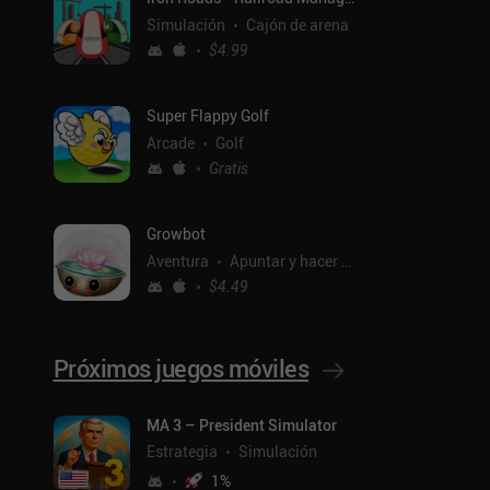
Simulación
Cajón de arena
$4.99
Super Flappy Golf
Arcade
Golf
Gratis
Growbot
Aventura
Apuntar y hacer clic
$4.49
Próximos juegos móviles
ntal
MA 3 – President Simulator
Estrategia
Simulación
1
%