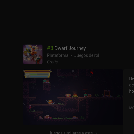
#
3
Dwarf Journey
Plataforma
Juegos de rol
Gratis
Dw
ac
ho
in
bu
MO
in
mo
so
ll
Juegos similares a este