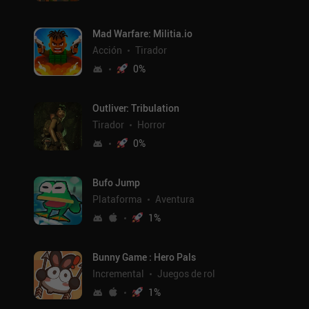
Mad Warfare: Militia.io
Acción
Tirador
0
%
Outliver: Tribulation
Tirador
Horror
0
%
Bufo Jump
Plataforma
Aventura
1
%
Bunny Game : Hero Pals
Incremental
Juegos de rol
1
%