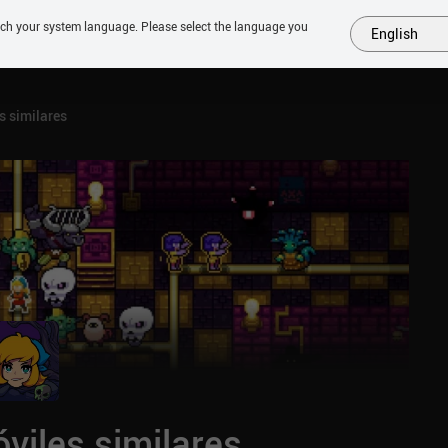
tch your system language. Please select the language you
English
MÁS
PRÓXIMOS
SIMILARES
COLECCIONES
TOP
 similares
viles similares