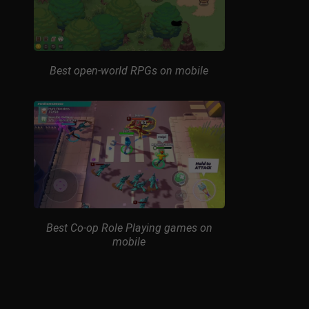
Best open-world RPGs on mobile
Best Co-op Role Playing games on
mobile