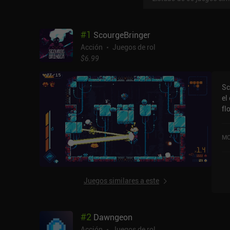
#
1
ScourgeBringer
Acción
Juegos de rol
$6.99
Sc
el
fl
Sc
qu
MO
re
si
si
at
Juegos similares a este
ai
co
in
#
2
Dawngeon
co
su
Acción
Juegos de rol