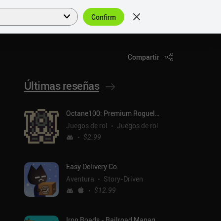
Confirm
Acceder
ES
Compartir
Últimas reseñas
Octane100: Premium Roguelike
Juegos de rol
Juegos de rol
$2.99
Easy Delivery Co.
Aventura
Story-Driven
$12.99
Iron Roads - Railroad Manager