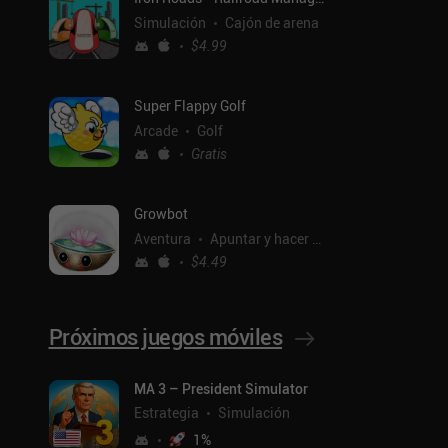
Simulación
Cajón de arena
$4.99
Super Flappy Golf
Arcade
Golf
Gratis
Growbot
Aventura
Apuntar y hacer clic
$4.49
Próximos juegos móviles
ntal
MA 3 – President Simulator
Estrategia
Simulación
1
%