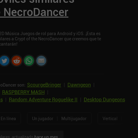
he NecroDancer
D Música Juegos de rol para Android y iOS. ¡Esta es
ilares a Crypt of the NecroDancer que creemos que te
cantarán!
ScourgeBringer
|
Dawngeon
|
roDancer son:
|
RASPBERRY MASH
|
ss
|
Random Adventure Roguelike II
|
Desktop Dungeons
|
|
En línea
Un jugador
Multijugador
Vertical
Horizo
ilares, actualizado
hace un mes