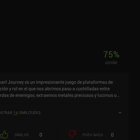
75
%
similar
arf Journey es un impresionante juego de plataformas de
ción y rol en el que nos abrimos paso a cuchilladas entre
rdas de enemigos, extraemos metales preciosos y lucimos una
creíble barba.En el juego tomamos el control de un enano que
sca la vida eterna y la encuentra en una mazmorra
STRAR
14
SIMILITUDES
terminable en la que cada muerte le devuelve a la cima de la
ntaña. En cada partida, saltamos y escalamos paredes para
brevivir y explorar una mazmorra generada aleatoriamente y
0
0
ena de minerales raros, tesoros y enemigos que proporcionan
SIMILAR
PARA NADA