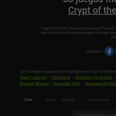
Crypt of t
Crypt of the NecroDancer es un juego Pagado 2
una lista de los 60 mejores juegos móviles sim
en
Compartir
:
Los 10 mejores juegos móviles similares a Crypt of the Nec
Dwarf Journey
|
Dungreed
|
Dungeon VS Gunner
Endless Wander - Roguelike RPG
|
Madness/Endle
|
|
Todo
Gratis
De pago
Sin conexión
Listado de 60 juegos sim