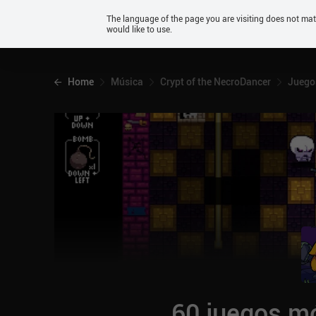
Android
The language of the page you are visiting does not ma
would like to use.
iOS
Home
Música
Crypt of the NecroDancer
Juegos
60 juegos mó