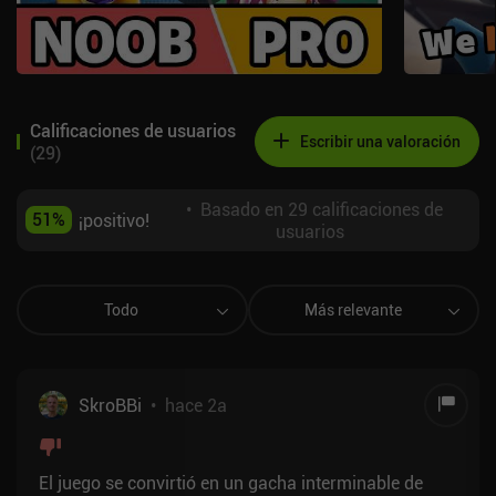
Calificaciones de usuarios
Escribir una valoración
(
29
)
•
Basado en 29 calificaciones de
51
%
¡positivo!
usuarios
Todo
Más relevante
SkroBBi
•
hace 2a
El juego se convirtió en un gacha interminable de