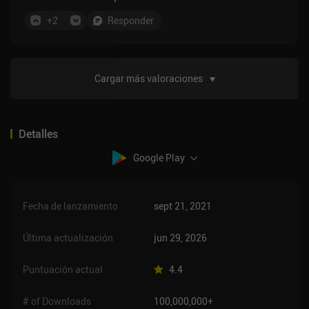
eso es bueno. ADEMAS he estado jugando por un
tiempo, pero creo que estoy jugando con bots lol.
+
2
Responder
cada ppl en el partido thr tiene pieles etc fir tanto su
pookemen y su entrenador. darle una oportunidad si
usted es curioso sobre el modo de juego principal
Cargar más valoraciones
(que está bien)
Detalles
Google Play
Fecha de lanzamiento
sept 21, 2021
Última actualización
jun 29, 2026
Puntuación actual
4.4
# of Downloads
100,000,000+