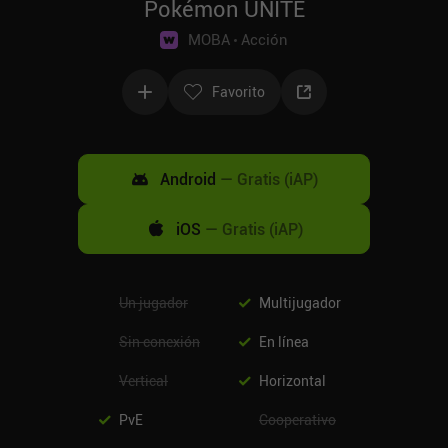
Pokémon UNITE
MOBA
Acción
Favorito
Android
—
Gratis (iAP)
iOS
—
Gratis (iAP)
Un jugador
Multijugador
Sin conexión
En línea
Vertical
Horizontal
PvE
Cooperativo