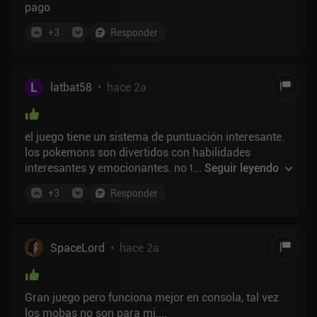
pago
+
3
Responder
L
latbat58
•
hace 2a
el juego tiene un sistema de puntuación interesante.
los pokemons son divertidos con habilidades
interesantes y emocionantes. no tiene el estrés como
...
Seguir leyendo
el dota o lol. SIN EMBARGO cosas que no sean de
+
3
Responder
juego es demasiado. toneladas de botones con
pequeños puntos en ellos rogando para que haga
clic en ellos. todo tipo de microtransacciones f2p.
buncha inútil y útil (cosas que el efecto dentro del
SpaceLord
•
hace 2a
juego) rogando para que usted pueda gastar algo de
dinero. thoyou puede ignorar la mayor parte de ella y
seguir disfrutando del juego, creo. también creo que
Gran juego pero funciona mejor en consola, tal vez
no hay un sistema de energía o combustible, así que
los mobas no son para mi....