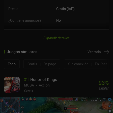
Precio
Gratis (iAP)
¿Contiene anuncios?
No
Expandir detalles
Juegos similares
Ver todo
Todo
Gratis
|
De pago
Sin conexión
|
En línea
#
1
Honor of Kings
93
%
MOBA
Acción
similar
Gratis