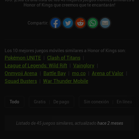
Honor of Kings que creemos que te encantarán!
Compartir
:
Los 10 mejores juegos móviles similares a Honor of Kings son:
Pokémon UNITE
|
Clash of Titans
|
League of Legends: Wild Rift
|
Vainglory
|
Onmyoji Arena
|
Battle Bay
|
mo.co
|
Arena of Valor
|
Squad Busters
|
War Thunder Mobile
Todo
Gratis
|
De pago
Sin conexión
|
En línea
Listado de 45 juegos similares, actualizado
hace 2 meses