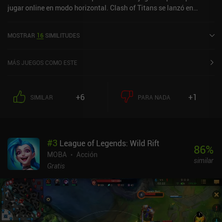
jugar online en modo horizontal. Clash of Titans se lanzó en
noviembre de 2021 y tiene una valoración actual de 4,1 sobre 5,0
en Google Play.
MOSTRAR
16
SIMILITUDES
MÁS JUEGOS COMO ESTE
+6
+1
SIMILAR
PARA NADA
#
3
League of Legends: Wild Rift
86
%
MOBA
Acción
similar
Gratis