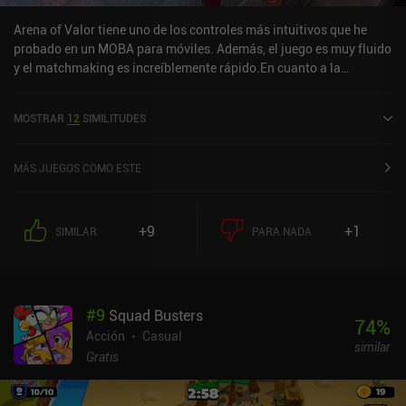
Arena of Valor tiene uno de los controles más intuitivos que he
probado en un MOBA para móviles. Además, el juego es muy fluido
y el matchmaking es increíblemente rápido.En cuanto a la
monetización, por supuesto no hay anuncios forzados, pero
puedes pagar para desbloquear héroes específicos. También
MOSTRAR
12
SIMILITUDES
puedes jugar con los héroes que estén libres durante una semana
(los héroes libres cambian cada semana). En general, ¡la mejor
experiencia MOBA que he tenido hasta ahora en móvil!
MÁS JUEGOS COMO ESTE
+9
+1
SIMILAR
PARA NADA
#
9
Squad Busters
74
%
Acción
Casual
similar
Gratis