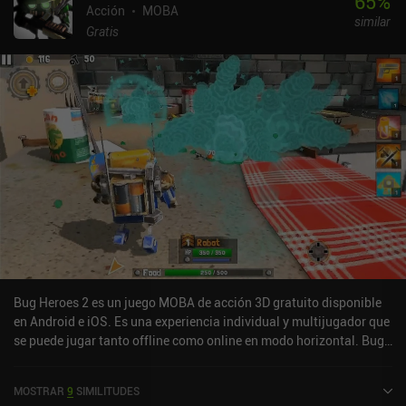
65
%
modo para un jugador, y recomendaría echarle un vistazo si
Acción
MOBA
similar
puedes mantenerte alejado del PVP.
Gratis
Bug Heroes 2 es un juego MOBA de acción 3D gratuito disponible
en Android e iOS. Es una experiencia individual y multijugador que
se puede jugar tanto offline como online en modo horizontal. Bug
Heroes 2 se lanzó en marzo de 2023 y tiene una valoración actual
de 4,6 sobre 5,0 en Google Play y de 4,8 sobre 5,0 en la App Store
MOSTRAR
9
SIMILITUDES
de iOS.