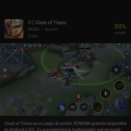
NPC y la comunicación por voz que nos permite hablar con
nuestros compañeros en tiempo real a lo largo de la partida.En
general, Pokémon Unite es una interesante visión del género
#
2
Clash of Titans
MOBA, a pesar de las habituales misiones diarias y los bajos de
88
%
MOBA
Acción
batalla estacionales. Su principal defecto es la monetización y las
similar
limitadas opciones de juego, pero el juego sigue siendo una
Gratis
entrada bienvenida para cualquier fanático de Pokémon que
quiera disfrutar de una visión desenfadada del género usando los
icónicos monstruos de la franquicia.
Clash of Titans es un juego de acción 3D MOBA gratuito disponible
en Android e iOS. Es una experiencia multijugador que se puede