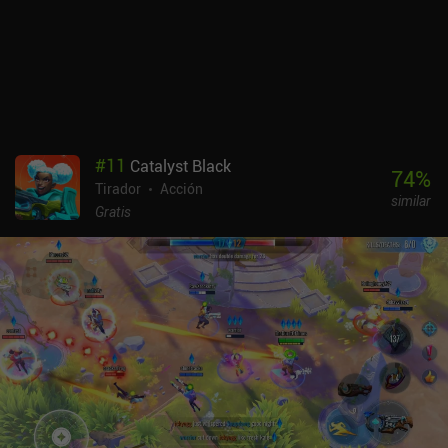
emparejamiento por niveles puede desequilibrar las partidas, y
algunos tanques iniciales son tan débiles que el principio del juego
se hace muy pesado. A pesar de las caídas ocasionales de la
velocidad de fotogramas en los momentos de mayor intensidad
gráfica, el juego en sí es atractivo y bastante sólido. War Thunder
Mobile se monetiza mediante iAPs para suscripciones y compras
únicas que suponen una gran ventaja a la hora de progresar. La
única ventaja es que las recompensas diarias por iniciar sesión
#
11
Catalyst Black
son bastante generosas. En general, el juego ofrece una
74
%
Tirador
Acción
experiencia muy familiar para los fans de la serie, pero para los
similar
nuevos jugadores, sus sistemas y su dificultad pueden resultar
Gratis
demasiado frustrantes.