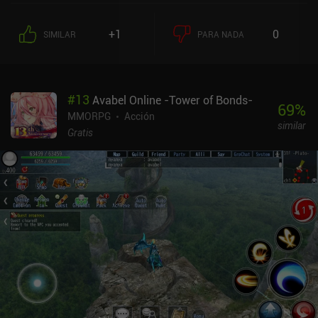
su último jefe gana la partida. Todos los jefes y monstruos tienen
comportamientos y patrones de ataque únicos, y mezclados con
+1
0
SIMILAR
PARA NADA
los oponentes que aparecen para meterse con nosotros, esto crea
una experiencia de juego impresionante.Cada monstruo que
matamos proporciona un poco de XP, y al subir de nivel, podemos
elegir entre dos mejoras aleatorias de un conjunto de posibles
#
13
Avabel Online -Tower of Bonds-
mejoras que dependen del arma que tengamos equipada. Hay una
69
%
buena cantidad de tipos de armas diferentes con habilidades
MMORPG
Acción
similar
distintas para adaptarse a cualquier estilo de juego. Estas armas
Gratis
se mejoran con el oro que se consigue con el juego y los
duplicados de armas que se obtienen a través de un camino de
progresión y pases de batalla gratuitos y de pago.Los controles
están bien, pero a menudo me encontré saltando cuando no era mi
intención. Además, los miembros del equipo que se desconectan
causan cierta frustración, ya que no son sustituidos por la IA. Por
último, el sistema de emparejamiento necesita mejorar, ya que a
menudo nos emparejamos con jugadores de mayor nivel, aunque
creo que esto se solucionará si el juego atrae a más jugadores.
Knight's Edge se monetiza a través de iAPs para cosméticos de
vanidad y cajas de botín para desbloquear y subir de nivel las
armas más rápido. Esto da a los jugadores de pago una ventaja de