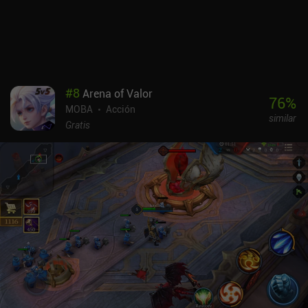
inconveniente es que la progresión acaba siendo bastante pesada
y que no hay estadísticas específicas para las armas y el equipo.
Los controles táctiles son excelentes, pero no hay compatibilidad
con mandos. mo.co se monetiza a través de iAPs para una moneda
premium y un pase de batalla de pago que se utiliza para obtener
cosméticos que no afectan a la jugabilidad, lo que hace que la
#
8
Arena of Valor
monetización sea totalmente justa. Sin embargo, la probabilidad
76
%
MOBA
Acción
de conseguir el cosmético de pago que deseas es baja, por lo que
similar
sugiero no gastar en el juego. Es una recomendación fácil para los
Gratis
fans de los RPG cooperativos brillantes y un juego al que me veo
jugando durante mucho tiempo si Supercell no estropea la
monetización. Nota: en el momento de escribir este análisis, el
juego aún requiere invitación de un amigo, pero se espera que eso
cambie pronto.