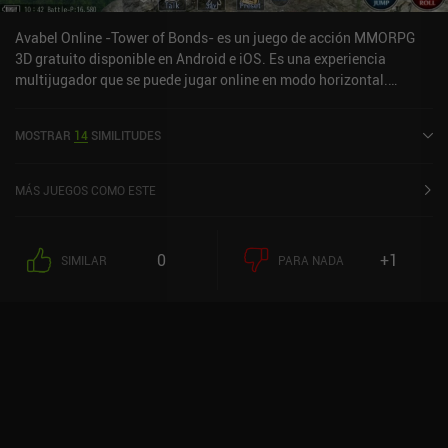
pago para progresar más rápido.Lo más importante es que el
juego es superdivertido y, como mezcla perfecta de PvP y PvE,
Avabel Online -Tower of Bonds- es un juego de acción MMORPG
merece la pena que lo pruebe cualquier fan de los juegos de lucha
3D gratuito disponible en Android e iOS. Es una experiencia
o de las experiencias tipo Archero.
multijugador que se puede jugar online en modo horizontal.
Avabel Online -Tower of Bonds- fue lanzado en marzo de 2013 y
tiene una valoración actual de 4 sobre 5,0 en Google Play y de 4,5
MOSTRAR
14
SIMILITUDES
sobre 5,0 en la App Store de iOS.
MÁS JUEGOS COMO ESTE
0
+1
SIMILAR
PARA NADA