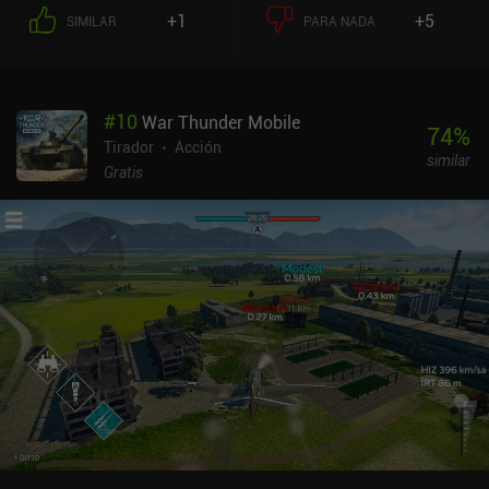
gemas al final de la partida. Las conseguimos matando monstruos
+1
+5
SIMILAR
PARA NADA
grandes, derrotando a otros jugadores o de una mina de gemas
que hay en medio del mapa. Para mantener las cosas interesantes,
cada vez que empezamos una nueva partida se selecciona un
modo de juego aleatorio que añade grandes giros a la jugabilidad
#
10
War Thunder Mobile
principal. No tenemos que crear un mazo perfecto como en Clash
74
%
Royale ni elegir un único personaje como en Brawl Stars. Así que
Tirador
Acción
similar
la jugabilidad en Squad Busters es más simplificada y
Gratis
racionalizada que en otros juegos de Supercell. Aunque el RNG
juega un papel importante, sigue habiendo estrategia a la hora de
aprender cuándo atacar y cuándo huir de un combate. O si hay que
centrarse primero en las turbas o en otros jugadores. Todo es
cuestión de conocimiento de la situación. Ganar combates nos
recompensa con cofres de duplicados de unidades que sirven para
hacerlas evolucionar y que aprendan nuevas habilidades. Aunque
estamos limitados en el número de cofres diarios, en Squad
Busters no hay sistema de energía, así que siempre podemos
seguir jugando sin recompensas. Hay una opción para jugar con
amigos, pero aún no hay modo cooperativo. Aun así, me divertí
mucho derrotando a todos los demás jugadores con mi mujer para
acabar en el primer y segundo puesto. Squad Busters se monetiza
mediante iAPs que nos permiten desbloquear nuevas unidades y