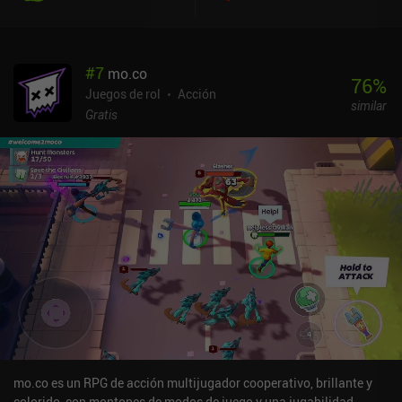
#
7
mo.co
76
%
Juegos de rol
Acción
similar
Gratis
mo.co es un RPG de acción multijugador cooperativo, brillante y
colorido, con montones de modos de juego y una jugabilidad