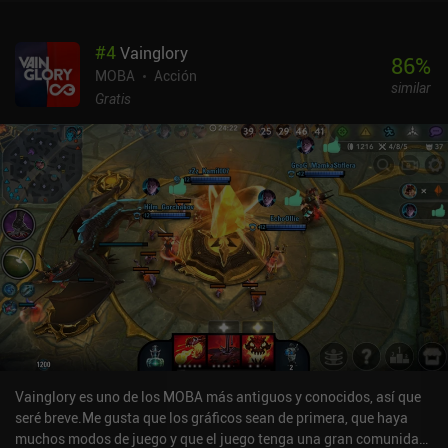
inicio de sesión también es un cambio bienvenido. Al igual que en
PC, la monetización es muy justa. Los héroes están bien
#
4
Vainglory
equilibrados, lo que significa que podemos competir fácilmente
86
%
con los héroes que obtenemos de forma gratuita, mientras que las
MOBA
Acción
similar
skins puramente cosméticas y los héroes adicionales se pueden
Gratis
comprar a través de iAPs. Wild Rift es, con diferencia, el MOBA
más pulido, justo y, en general, más prometedor que he jugado en
años.
Vainglory es uno de los MOBA más antiguos y conocidos, así que
seré breve.Me gusta que los gráficos sean de primera, que haya
muchos modos de juego y que el juego tenga una gran comunidad.