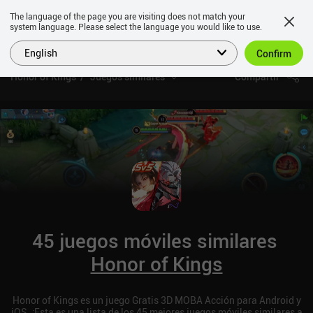
The language of the page you are visiting does not match your
system language. Please select the language you would like to use.
English
Confirm
Honor of Kings
Juegos similares
Compartir
45 juegos móviles similares
Honor of Kings
Honor of Kings es un juego Gratis 3D MOBA Acción para Android y
iOS. ¡Esta es una lista de los 45 mejores juegos móviles similares a