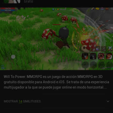
Gratis
Will To Power: MMORPG es un juego de acción MMORPG en 3D
gratuito disponible para Android e iOS. Se trata de una experiencia
multijugador a la que se puede jugar online en modo horizontal.
Will To Power: MMORPG se lanzó en junio de 2022 y tiene una
valoración actual de 2,8 sobre 5,0 en Google Play y de 4 sobre 5,0
MOSTRAR
14
SIMILITUDES
en la App Store de iOS.