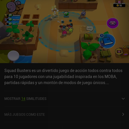
Squad Busters es un divertido juego de acción todos contra todos
para 10 jugadores con una jugabilidad inspirada en los MOBA,
partidas rápidas y un montón de modos de juego únicos.
Empezamos cada partida eligiendo una de las tres unidades
aleatorias, que movemos para derrotar a los monstruos que
MOSTRAR
14
SIMILITUDES
sueltan oro. Nuestro escuadrón ataca automáticamente al
enemigo más cercano a la vista cada vez que nos quedamos
quietos. El oro se utiliza para abrir cofres que nos permiten
MÁS JUEGOS COMO ESTE
seleccionar una nueva unidad aleatoria para añadir a nuestro
escuadrón. Pero el objetivo final es tener el mayor número de