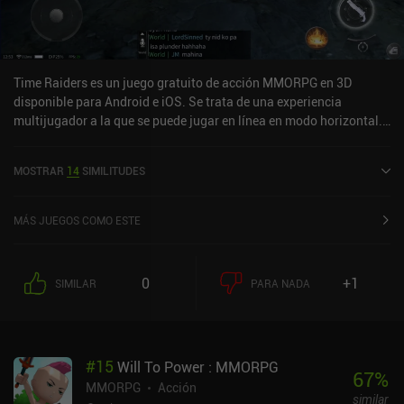
Time Raiders es un juego gratuito de acción MMORPG en 3D
disponible para Android e iOS. Se trata de una experiencia
multijugador a la que se puede jugar en línea en modo horizontal.
Time Raiders se lanzó en octubre de 2022 y tiene actualmente una
valoración de 3,3 sobre 5,0 en Google Play y de 3,7 sobre 5,0 en la
MOSTRAR
14
SIMILITUDES
App Store de iOS.
MÁS JUEGOS COMO ESTE
0
+1
SIMILAR
PARA NADA
#
15
Will To Power : MMORPG
67
%
MMORPG
Acción
similar