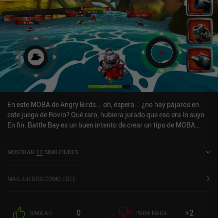
En este MOBA de Angry Birds... oh, espera... ¿no hay pájaros en
este juego de Rovio? Qué raro, hubiera jurado que eso era lo suyo...
En fin. Battle Bay es un buen intento de crear un tipo de MOBA
único y diferente, pero la ejecución no es perfecta. El objetivo
principal del juego es controlar un punto intermedio del mapa,
MOSTRAR
12
SIMILITUDES
pero nadie va nunca a por el objetivo, ya que también se puede
ganar derrotando a los 5 jugadores enemigos, lo que anula el
propósito de tener el objetivo en primer lugar. Con un poco de
MÁS JUEGOS COMO ESTE
equilibrio y menos monetización pesada, esto podría convertirse
en un gran juego, pero hasta ahora sólo lo recomiendo si tienes
curiosidad acerca de lo que Rovio está haciendo.
0
+2
SIMILAR
PARA NADA