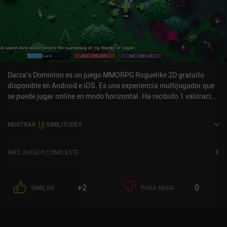
Darza's Dominion es un juego MMORPG Roguelike 2D gratuito
disponible en Android e iOS. Es una experiencia multijugador que
se puede jugar online en modo horizontal. Ha recibido 1 valoración
de usuario de la comunidad MiniReview. Darza's Dominion se
lanzó en diciembre de 2023 y tiene una valoración actual de 3,8
MOSTRAR
13
SIMILITUDES
sobre 5,0 en Google Play y de 4,6 sobre 5,0 en la App Store de iOS.
MÁS JUEGOS COMO ESTE
+2
0
SIMILAR
PARA NADA