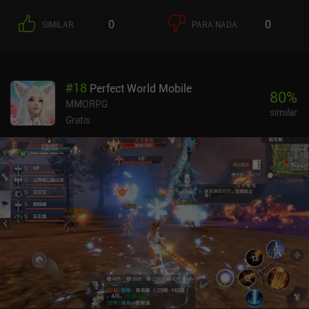
proporcionan cientos de horas de contenido en el que sumergirse.
Debido a la tienda premium, los jugadores de pago tienen una
0
0
SIMILAR
PARA NADA
ventaja a la hora de progresar, pero si te gustan los MMORPG
semiautomáticos en 3D para móviles, esta sigue siendo una de las
mejores experiencias dentro del género.
#
18
Perfect World Mobile
80
%
MMORPG
similar
Gratis