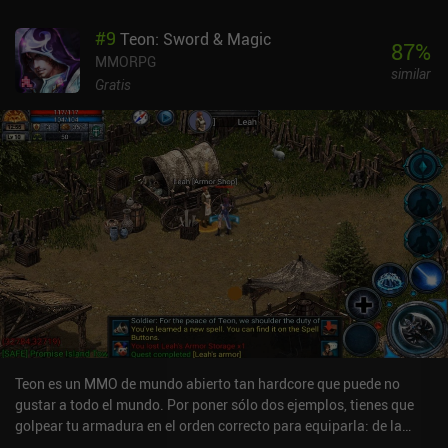
#
9
Teon: Sword & Magic
87
%
MMORPG
similar
Gratis
Teon es un MMO de mundo abierto tan hardcore que puede no
gustar a todo el mundo. Por poner sólo dos ejemplos, tienes que
golpear tu armadura en el orden correcto para equiparla: de la
camisa a la armadura y luego a la capa. Tienes que leer las