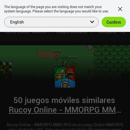
The language of the page you are visiting does not match your
system language. Please select the language you would like to use.
English
Confirm
Rucoy Online - MMORPG MMO RPG
Juegos similares
Compartir
50 juegos móviles similares
Rucoy Online - MMORPG MMO
RPG
Rucoy Online - MMORPG MMO RPG es un juego Gratis MMORPG
para Android y iOS. ¡Esta es una lista de los 50 mejores juegos