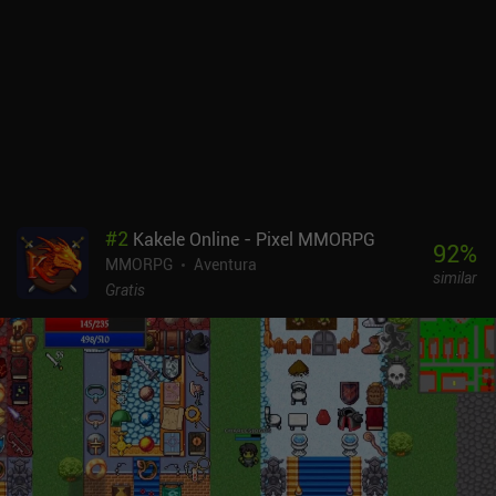
bastones de mago o armas cuerpo a cuerpo. El PvP, sin embargo,
es hardcore e incluye frecuentes cambios rápidos de armas y una
sincronización perfecta. Por esta razón, es difícil jugar al PvP en el
móvil, pero el PvE, la recolección de recursos y las experiencias de
creación son geniales.La interfaz de usuario y los controles
funcionan a las mil maravillas en el móvil, y el juego va muy fluido
en la mayoría de los dispositivos de gama media. El estilo artístico
es algo anticuado, pero la jugabilidad lo compensa con creces. Por
no mencionar que el juego se actualiza cada semana con nuevos
contenidos y correcciones.Old School Runescape se monetiza a
#
2
Kakele Online - Pixel MMORPG
través de una suscripción mensual de 10,99 $, que desbloquea
92
%
MMORPG
Aventura
todo el mundo del juego, un montón de nuevas misiones y objetos,
similar
y algunas habilidades adicionales en las que participar. Sin
Gratis
embargo, la experiencia Free-to-Play es genial y ofrece miles de
horas de juego.