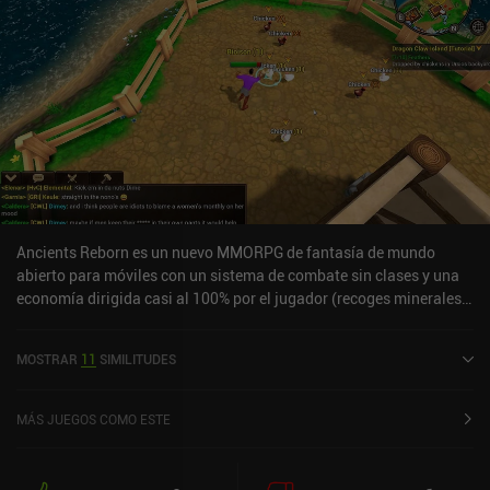
Ancients Reborn es un nuevo MMORPG de fantasía de mundo
abierto para móviles con un sistema de combate sin clases y una
economía dirigida casi al 100% por el jugador (recoges minerales
para crear barras, que luego transformas en objetos, etc.). Me
recuerda mucho al Runescape de la vieja escuela o al Adventure
MOSTRAR
11
SIMILITUDES
Quest 3D, pero aún le faltan características importantes como las
misiones y los gremios. Sin embargo, el juego promete mucho. Los
desarrolladores añaden nuevas funciones constantemente y ya se
MÁS JUEGOS COMO ESTE
está formando una comunidad en torno al juego. Si quieres
participar desde el principio en un nuevo MMORPG en desarrollo,
no dudes en probar Ancients Reborn. Lamentablemente, la