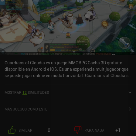
enemigos es un poco complicado con los controles táctiles, y
basta con pulsar los botones de habilidad para lanzar nuestro
ataque en una dirección aleatoria. Además, a algunas clases les
cuesta terminar la primera misión del juego sin morir. Heartwood
Online se monetiza a través de iAPs para conseguir ranuras de
banco extra y cosméticos sin ventajas de pago por ganar. La
compra de 4,99 $ de ranuras bancarias es casi necesaria, pero el
resto no. A pesar de sus defectos, el juego tiene potencial para
convertirse en un gran MMORPG. Pero necesita pulirse más.
Guardians of Cloudia es un juego MMORPG Gacha 3D gratuito
disponible en Android e iOS. Es una experiencia multijugador que
se puede jugar online en modo horizontal. Guardians of Cloudia se
lanzó en mayo de 2021 y tiene una valoración actual de 3,1 sobre
5,0 en Google Play y de 4 sobre 5,0 en la App Store de iOS.
MOSTRAR
12
SIMILITUDES
MÁS JUEGOS COMO ESTE
0
+1
SIMILAR
PARA NADA