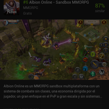
#
6
Albion Online - Sandbox MMORPG
participar. Por suerte, no hay ningún sistema automático.Una de
87
%
las características más singulares de RuneScape es su sistema de
MMORPG
similar
misiones, con más de 230, cada una de las cuales sigue su propia
Gratis
historia y ofrece combates contra jefes, puzles y recompensas
únicas. Parecen miniaventuras épicas y contrastan con las típicas
y aburridas misiones de búsqueda de los MMORPG.RuneScape
utiliza un sistema de combate sin clases en el que desbloqueamos
una gran variedad de habilidades de combate subiendo de nivel y
utilizando diferentes armas y estilos de lucha. Curiosamente, no
hay sistema de party, lo que significa que la mayoría del contenido
PvE es en solitario, aunque los jefes finales requieren un equipo.
Sin embargo, el juego sigue siendo muy social y está totalmente
dirigido por el jugador, lo que significa que los objetos se venden
entre jugadores en un mercado dentro del juego.Se puede disfrutar
de una versión limitada del juego de forma gratuita que ofrece
cientos de horas de juego. La versión completa, que incluye las 28
habilidades y acceso a todo el mundo del juego, se desbloquea
Albion Online es un MMORPG sandbox multiplataforma con un
mediante una suscripción mensual de 10,99 $ o gastando oro del
sistema de combate sin clases, una economía dirigida por el
juego. También se venden a través de iAP cosméticos y cajas de
jugador, un gran enfoque en el PvP a gran escala y sin sistemas
botín que proporcionan ligeras ventajas de pago para progresar
automáticos.La progresión está inspirada en los MMORPG grindy
más rápido.
de la vieja escuela, lo que significa que hay que subir de nivel