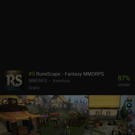
que eches un vistazo a la versión para PC de Tibia, que se supone
que es mucho mejor y también tiene una comunidad Reddit muy
activa.
#
5
RuneScape - Fantasy MMORPG
87
%
MMORPG
Aventura
similar
Gratis