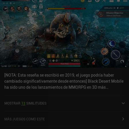
[NOTA: Esta reseña se escribió en 2019, el juego podría haber
cambiado significativamente desde entonces] Black Desert Mobile
ha sido uno de los lanzamientos de MMORPG en 3D más
esperados del año, y es un MMORPG en toda regla con todo lo que
cabría esperar, y unos gráficos visualmente más impresionantes
MOSTRAR
12
SIMILITUDES
que nunca he visto en un MMORPG para móviles. El sistema de
combate basado en clases es genial, con cada habilidad realmente
potente, y las numerosas características del juego, como misiones,
MÁS JUEGOS COMO ESTE
mejoras de armas, combates contra jefes, arenas PvP, etc.,