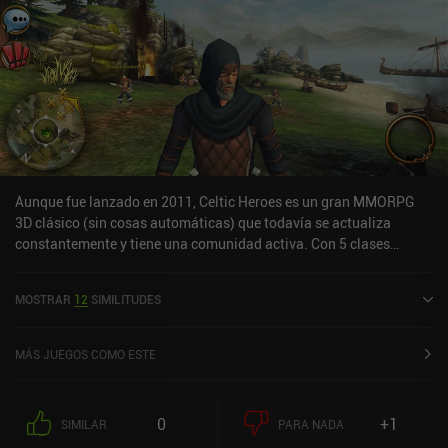
Aunque fue lanzado en 2011, Celtic Heroes es un gran MMORPG
3D clásico (sin cosas automáticas) que todavía se actualiza
constantemente y tiene una comunidad activa. Con 5 clases
(Guerrero, Mago, Druida, Ranger, Pícaro), un sistema de
estadísticas y habilidades que permite la personalización
MOSTRAR
12
SIMILITUDES
individual, y un montón de misiones y habilidades interesantes,
¡me divertí mucho jugando a este MMO para móviles!La interfaz de
usuario lamentablemente no se puede personalizar, pero al menos
MÁS JUEGOS COMO ESTE
la monetización parece centrarse principalmente en "pagar para
progresar más rápido" (aunque como con cualquier MMO, la
comunidad parece discutir internamente si eso es o no pagar para
0
+1
SIMILAR
PARA NADA
ganar).