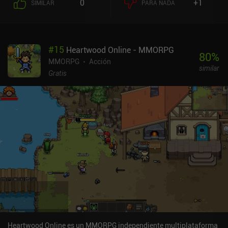
0
+1
SIMILAR
PARA NADA
monetización es bastante fuerte, con múltiples objetos Pay-to-
Win.
#
15
Heartwood Online - MMORPG
80
%
MMORPG
Acción
similar
Gratis
Heartwood Online es un MMORPG independiente multiplataforma