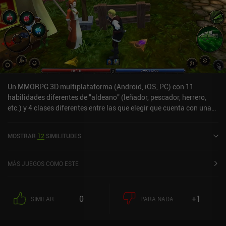
Un MMORPG 3D multiplataforma (Android, iOS, PC) con 11
habilidades diferentes de "aldeano" (leñador, pescador, herrero,
etc.) y 4 clases diferentes entre las que elegir que cuenta con una
agradable, aunque pequeña, comunidad de jugadores.En muchos
sentidos, la jugabilidad recuerda un poco a Runescape, pero en un
MOSTRAR
12
SIMILITUDES
mundo que recuerda más a AdventureQuest 3D. Los gráficos no
son increíbles, pero si buscas un juego hardcore en el que invertir
miles de horas, ¡éste es tu juego! El juego tiene mucho más que
MÁS JUEGOS COMO ESTE
ofrecer que no puedo explicar aquí, así que busca más detalles por
ti mismo - en particular las casas de jugador no-instaladas, que
NO requieren dinero premium.
0
+1
SIMILAR
PARA NADA