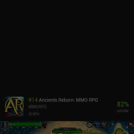
minería, con los que nos familiarizamos a través de útiles
tutoriales e informativas misiones introductorias. Después de eso,
ya estamos solos y podemos empezar a explorar y disfrutar de
verdad del gran universo persistente. Hay un montón de gremios a
los que unirse, eventos en los que participar para obtener
increíbles recompensas y enormes batallas espaciales en las que
podemos decidir participar. Vendetta Online funciona bien en el
móvil, pero aprender a controlar correctamente nuestra nave
requiere mucha práctica. Al tratarse de un juego de disparos,
también necesitamos una gran precisión y reflejos rápidos si
queremos tener éxito en los aspectos de combate del juego. Por
suerte, tenemos muchos ajustes que nos ayudarán a conseguirlo.
Vendetta Online se monetiza mediante iAPs que no son en
absoluto necesarios para disfrutar del juego. También cuenta con
dos suscripciones, una a 0,99 dólares al mes y otra a 9,99 dólares.
La barata es una buena compra, ya que da acceso a naves más
#
14
Ancients Reborn: MMO RPG
grandes. La suscripción cara añade funciones adicionales, pero no
82
%
MMORPG
me encontré con ninguna restricción importante con la suscripción
similar
barata. En conjunto, es un precio barato para un MMORPG
Gratis
espacial con contenido casi infinito.